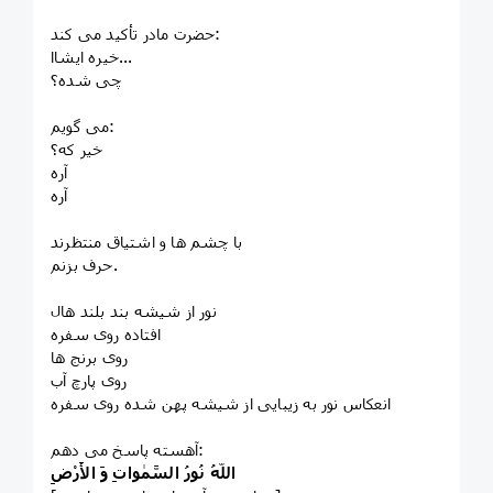
حضرت مادر تأکید می کند:
خیره ایشاا...
چی شده؟
می گویم:
خیر که؟
آره
آره
با چشم ها و اشتیاق منتظرند
حرف بزنم.
نور از شیشه بند بلند هال
افتاده روی سفره
روی برنج ها
روی پارچ آب
انعکاس نور به زیبایی از شیشه پهن شده روی سفره
آهسته پاسخ می دهم:
اللّهُ نُورُ السَّمٰواتِ وَ الأَرْضِ