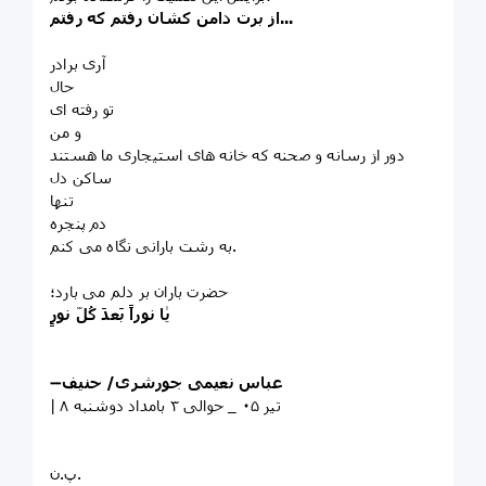
از برت دامن کشان رفتم که رفتم...
آری برادر
حال
تو رفته ای
و من
دور از رسانه و صحنه که خانه های استیجاری ما هستند
ساکن دل
تنها
دم پنجره
به رشت بارانی نگاه می کنم.
حضرت باران بر دلم می بارد؛
یٰا نوراً بَعدَ کُلّ نورٍ
عباس نعیمی جورشری/ حنیف
➖
| ۸ تیر ۰۵ _ حوالی ۳ بامداد دوشنبه
پ.ن.