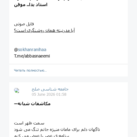
استاد یدا.. موقن
فایل صوتی
آیا مدرنیته همان روشنگری است؟
@
sokhanranihaa
T.me/abbasnaeemi
Читать полностью…
جامعه شناسی صلح
05 June 2026 01:58
مکاشفات شبانه
➖
سمت ظهر است
ناگهان دلم برای مامان منیژه جانم تنگ می شود
برنامه ی عصر را عوض می کنم