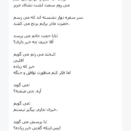
می روم سمت لشت نشای عزیز
سر سفره نهار نشسته اند که می رسم.
حضرت مادر برایم برنج می کشد.
بابا حجت جانم می پرسد:
آقا حنیف چه خبر داری؟
لبخند می زنم می گویم:
قلبی!
خبر که زیاده
اما فکر کنم منظورت توافق و جنگه
می گوید:
آره. چی میشه؟
می گویم:
خبری ندارم. پیگیر نیستم.
با پرسش می گوید:
پس اینکه گفتی خبر زیاده؟!