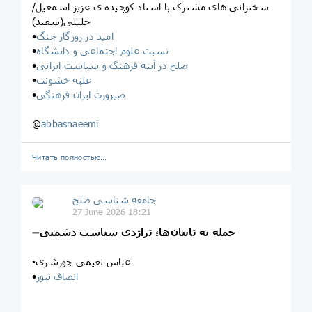
/سخنرانی های مشترک با استاد کوچیده ی عزیز اسمعیل
خلیلی(سعید)
امید در روزگار جنگ
•
نسبت علوم اجتماعی و دانشگاه
•
صلح در آینه فرهنگ و سیاست ایرانی
•
علیه خشونت
•
صیرورت ایران فرهنگی
•
@
abbasnaeemi
Читать полностью…
جامعه شناسی صلح
27 June 2026 18:21
حمله به تایتان‌ها؛ تراژدی سیاست دشمنی
➖
انصاف نیوز
•