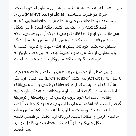
جهان «حمله به تایتان‌ها» دقیقاً بر همین منطق استوار است.
مارلی(Marley) و الدیا(Eldia) صرفاً دو قدرت سیاسی
نیستند؛ دو حافظه تاریخی متخاصم‌اند. حافظه‌هایی که نه
فقط گذشته را روایت می‌کنند، بلکه آینده را نیز شکل
می‌دهند. در اینجا، حافظه تاریخی نه یک آرشیو خنثی، بلکه
نیرویی فعال است که دشمنی را از نسلی به نسل دیگر
منتقل می‌کند. کودکان پیش از آنکه جهان را تجربه کنند، با
روایت‌هایی از دشمن متولد می‌شوند. به این معنا، تاریخ نه
عرصه یادگیری، بلکه سازوکار تولید خشونت است.
📌از این منظر، آزادی نیز درون همین ساختار حافظه فهم
می‌شود. ارن یگر (Eren Yeager) با میل به آزادی آغاز می‌کند،
اما آزادی او در بستری از حافظه‌های زخمی و دشمنی‌های
انباشته شکل گرفته است. او می‌خواهد از «تعیّن تاریخی»
رهایی یابد، اما خود درون زنجیره‌ای از روایت‌ها و ترس‌ها
گرفتار است که امکان انتخاب را از پیش محدود کرده‌اند. آزادی
در اینجا نه یک وضعیت مطلق، بلکه میدان کشمکش میان
حافظه، ترس و امکان است. تراژدی ارن دقیقاً در همین نقطه
شکل می‌گیرد: او آزادی را به‌مثابه نفی کامل تهدید
می‌فهمد.