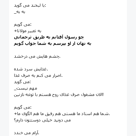
با لبخند می گوید:
_به به
می گویم:
+به تعبیر مولانا
چو رسول آفتابم به طریق ترجمانی
به نهان از او بپرسم به شما جواب گویم
چشم هایش می درخشد.
غذایش سرد شده.
اصرار می کنم به صرف غذا.
می گوید:
_مهم نیست
الان مشغول صرف غذای روح هستم با توعه نازنین!
می گویم:
+شما هم استاد ما هستی هم رفیق ما هم الگوی ما.
می دونید خیلی دوستتون دارم؟
آرام می خندد.