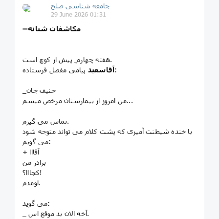
جامعه شناسی صلح
29 June 2026 01:31
مکاشفات شبانه
➖
هفته چهارم ِ پیش از کوچ است.
پیامی مفصل فرستاده:
آقاسعید
_حنیف جان
من امروز از بیمارستان مرخص میشم...
تماس می گیرم.
با خنده شیطنت آمیزی که پشت کلام می تواند متوجه شود
می گویم:
+ آقااا
برادر من
کجااا؟!
اومدم.
می گوید:
_ آخه الان بد موقع اس.