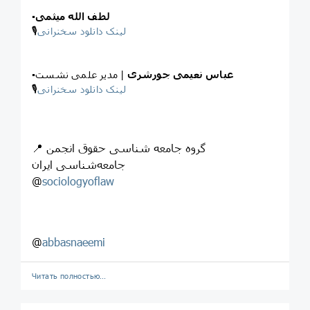
لطف الله میثمی
▪️
لینک دانلود سخنرانی
🎙
عباس نعیمی جورشری
| مدیر علمی نشست
▪️
لینک دانلود سخنرانی
🎙
📍 گروه جامعه شناسی حقوق انجمن
جامعه‌شناسی ایران
@
sociologyoflaw
@
abbasnaeemi
Читать полностью…