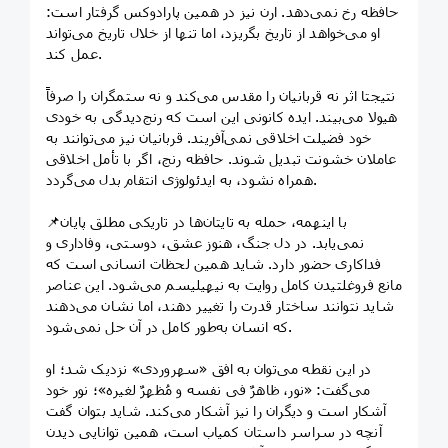
حافظه رخ نمی‌دهد. ارن نیز در همین پارادوکس گرفتار است:
او می‌خواهد از تاریخ بگریزد، اما تنها از خلال تاریخ می‌تواند
عمل کند.
نتیجتا اثر نه قربانیان را مقدس می‌کند و نه ستمگران را صرفاً
هیولا می‌بیند. ایده کانونی این است که رنج‌دیدگی به خودی
خود فضیلت اخلاقی نمی‌آفریند. قربانیان نیز می‌توانند به
عاملان خشونت تبدیل شوند. حافظه رنج، اگر با تأمل اخلاقی
همراه نشود، به ایدئولوژی انتقام بدل می‌گردد.
📌با اینهمه، حمله به تایتان‌ها در تاریکی مطلق پایان
نمی‌یابد. در دل جنگ، هنوز عشق، دوستی، وفاداری و
فداکاری حضور دارد. شاید همین لحظات انسانی است که
مانع فروغلتیدن کامل روایت به نیهیلیسم می‌شود. این عناصر
شاید نتوانند ساختار قدرت را تغییر دهند، اما نشان می‌دهند
که انسان به‌طور کامل در آن حل نمی‌شود.
در این نقطه می‌توان به افق «سهروردی» نزدیک شد؛ او
می‌گفت: «نور، ظاهرٌ فی نفسه و مُظهرٌ لغیره»؛ نور خود
آشکار است و دیگران را نیز آشکار می‌کند. شاید بتوان گفت
آنچه در سراسر داستان کمیاب است، همین توانایی دیدن