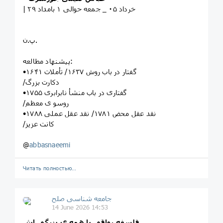
| ۲۹ خرداد ۰۵ _ جمعه حوالی ۱ بامداد
پ.ن.
پیشنهاد مطالعه:
•گفتار در باب روش ۱۶۳۷/ تأملات ۱۶۴۱
/دکارت بزرگ
•گفتاری در باب منشأ نابرابری‌ ۱۷۵۵
/روسو ی معظم
•نقد عقل محض ۱۷۸۱/ نقد عقل عملی ۱۷۸۸
/کانت عزیز
@
abbasnaeemi
Читать полностью…
جامعه شناسی صلح
14 June 2026 14:53
فلسفه رواقی با همه ی بزرگی اش