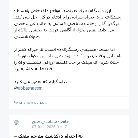
این دستگاه نظری قدرتمند، مواجهه ای خاص بامسئله
رستگاری دارد. بحران میرایی را با ادغام در کل، حل می کند.
مرگ را گذار از حالت شخصی هستی به حالت غیرشخصی
می داند. یعنی تحول از آگاهی فردی به بخشی ناآگاه از
جهان هستی.
اما نسخه مسیحی رستگاری به انسان ها چیزی کمتر از
نامیرایی و فناناپذیری فردی نوید نمی داد. این تحول تئوریک،‌
چنان ضربه ای مهلک بر جان فلسفه رواقی نشست و آن را
قرن ها به حاشیه برد.
سپاسگزارم که تعمق می کنید.
@
abbasnaeemi
Читать полностью…
جامعه شناسی صلح
07 June 2026 01:47
به احترام درگذشت مترجم متفکر
➖