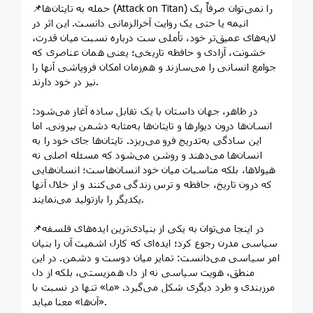
📌حمله به تایتان‌ها (Attack on Titan) را نمی‌توان صرفاً یک
انیمه یا حتی یک روایت آخرالزمانی دانست. این اثر در
لایه‌های عمیق‌تر خود، تأملی ست درباره نسبت میان قدرت،
خشونت، آزادی و حافظه تاریخی؛ یعنی همان عناصری که
جوامع انسانی را می‌سازند و هم‌زمان امکان فروپاشی آنها را
نیز در خود دارند.
در ظاهر، جهان داستان با یک تقابل ساده آغاز می‌شود:
انسان‌ها درون دیوارها و تایتان‌ها به‌مثابه دشمن بیرونی. اما
این سادگی به‌تدریج فرو می‌ریزد. تایتان‌ها جای خود را به
انسان‌ها می‌دهند و روشن می‌شود که مسئله اصلی نه
هیولاها، بلکه مناسبات میان خود انسان‌هاست؛ انسان‌هایی
که درون تاریخ، حافظه و ترس زندگی می‌کنند و از خلال آنها
یکدیگر را بازتولید می‌نمایند.
📌در اینجا می‌توان به یکی از بنیادی‌ترین ایده‌های فلسفه
سیاسی مدرن رجوع کرد؛ ایده‌ای که کارل اشمیت آن را بنیان
امر سیاسی می‌دانست: تمایز میان دوست و دشمن. در این
منطق، هویت سیاسی نه از دل همزیستی، بلکه از دل
مرزبندی و طرد دیگری شکل می‌گیرد. «ما» تنها در نسبت با
«آن‌ها» معنا میابد.