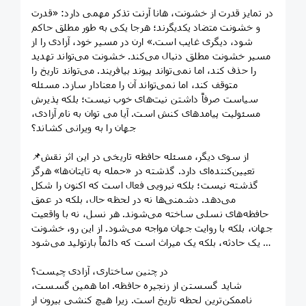
در تمایز قدرت از خشونت، هانا آرنت تذکر مهمی دارد: «قدرت
و خشونت متضاد یکدیگرند؛ هرجا یکی به طور مطلق حاکم
شود، دیگری غایب است.» ارن در مسیر خود، آزادی را از
مسیر خشونت مطلق دنبال می‌کند. خشونت می‌تواند تهدید
را حذف کند، اما نمی‌تواند پیوند بیافریند. می‌تواند تاریخ را
متوقف کند، اما نمی‌تواند آن را معنادار سازد. مسئله
سیاست صرفاً داشتن نیت‌های خوب نیست؛ بلکه پذیرش
مسئولیت پیامدهای کنش است. آیا می توان به نام آزادی،
جهان را به ویرانی کشاند؟
📌از سوی دیگر، مسئله حافظه تاریخی در این اثر نقش
تعیین‌کننده‌ای دارد. گذشته در «حمله به تایتان‌ها» هرگز
گذشته نیست؛ بلکه نیرویی فعال است که اکنون را شکل
می‌دهد. دشمنی‌ها نه در لحظه حال، بلکه در عمق
حافظه‌های نسلی ساخته می‌شوند. هر نسل، نه با واقعیت
جهان، بلکه با روایت جهان مواجه می‌شود. از این رو، خشونت
نه یک حادثه، بلکه یک میراث است که دائماً بازتولید می‌شود.
در چنین ساختاری، آزادی چیست؟
شاید گسستن از زنجیره حافظه. اما همین گسست،
ناممکن‌ترین لحظه تاریخ است. زیرا هیچ کنشی بیرون از