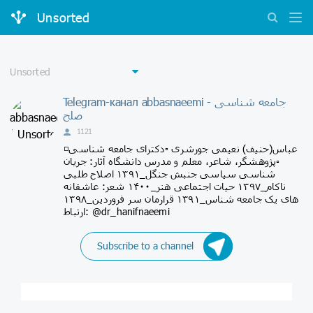
Unsorted
Telegram-канал abbasnaeemi - جامعه شناسی
صلح
1121
◽عباس(حنیف) نعیمی جورشری ▫️دکترای جامعه شناسی
▫️پژوهشگر، شاعر، معلم و مدرس دانشگاه آثار: جریان
شناسی سیاسی جنبش جنگل_۱۳۹۱ اصلاح طلبی
ناکام_۱۳۹۷ حیات اجتماعی هنر_۱۴۰۰ شعر: عاشقانه
های یک جامعه شناس_۱۳۹۱ قرارمان سر فروردین_۱۳۹۸
ارتباط: @dr_hanifnaeemi
Subscribe to a channel