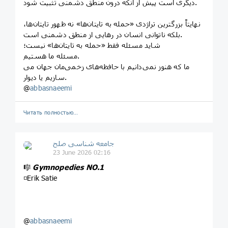
دیگری است پیش از آنکه درون منطق دشمنی تثبیت شود.
نهایتاً بزرگترین تراژدی «حمله به تایتان‌ها» نه ظهور تایتان‌ها،
بلکه ناتوانی انسان در رهایی از منطق دشمنی است.
شاید مسئله فقط «حمله به تایتان‌ها» نیست؛
مسئله ما هستیم.
ما که هنوز نمی‌دانیم با حافظه‌های زخمی‌مان جهان می
سازیم یا دیوار.
@
abbasnaeemi
Читать полностью…
جامعه شناسی صلح
23 June 2026 02:16
🎼
Gymnopedies NO.1
◽Erik Satie
@
abbasnaeemi