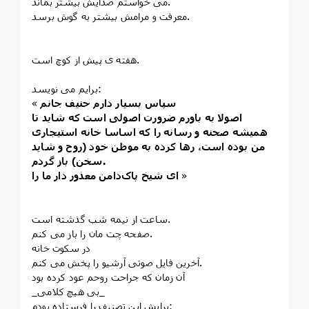
می خواستم صدایش بیشتر بماند.
معرفت و مرامش بیشتر به گوش برسد.
هفته ی پیش از کوچ است.
برایم می نویسد:
سپاس بسیار دارم حنیف جانم
«
اصولا به باورم ضرورت اصولی است که شاید تا
همیشه صحنه و رسانه را که اساسا خانه استیجاری
من بوده است، رها کرده به موطن خود (روح و شاید
سخن) باز گردم.
»
ای شیخ پاک‌دامن معذور دار ما را
ساعت از نیمه شب گذشته است.
صفحه چت مان را باز می کنم.
در سکوت خانه
آخرین فایل صوتی آرشیو را پخش می کنم.
آن زمان که جراحت روحم عود کرده بود
_بی هیچ کلامی_
برایش این تصنیف را فرستاده بودم: