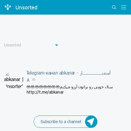
Unsorted
Telegram-канал abkanar - آبڪنـــــــــــــــــار
88
🤲🤲🤲🤲🤲🤲🤲🤲سال خوبی رو براتون آرزو میکنم
http://t.me/abkanar
Subscribe to a channel