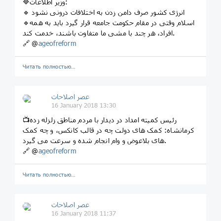
🔷وزیر اطلاعات:
🔹 انرژی کشور صرف دامن زدن به اختلافات درونی نشود
🔹اسلام وقتی در مقام حکومت جامعه قرار گیرد باید به همه
افراد، هر چند با مشی ما متفاوت باشند، خدمت کند.
🔗 @
ageofreform
Читать полностью…
عصر اصلاحات
16 January 2018 13:30
📺رئیس کمیته امداد در دیدار با مردم مناطق زلزله زده
کرمانشاه: کمک های دولت چه در قالب کانکس، و چه کمک
های بلاعوض و وام انجام شده و سرعت می گیرد.
🔗 @
ageofreform
Читать полностью…
عصر اصلاحات
16 January 2018 11:37