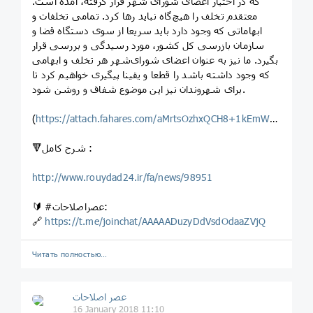
که در اختیار اعضای شورای شهر قرار گرفته، آمده است.
معتقدم تخلف را هیچ‌گاه نباید رها کرد. تمامی تخلفات و
ابهاماتی که وجود دارد باید سریعا از سوی دستگاه قضا و
سازمان بازرسی کل کشور، مورد رسیدگی و بررسی قرار
بگیرد. ما نیز به عنوان اعضای شورای‌شهر هر تخلف و ابهامی
که وجود داشته باشد را قطعا و یقینا پیگیری خواهیم کرد تا
برای شهروندان نیز این موضوع شفاف و روشن شود.
(
https://attach.fahares.com/aMrtsOzhxQCH8+1kEmW+Ug==
)
🔻شرح کامل :
http://www.rouydad24.ir/fa/news/98951
🔰 #عصراصلاحات:
🔗
https://t.me/joinchat/AAAAADuzyDdVsdOdaaZVjQ
Читать полностью…
عصر اصلاحات
16 January 2018 11:10