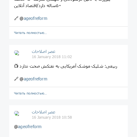
۵۰ساله دارد/اقتصاد آنلاین
🔗 @
ageofreform
Читать полностью…
عصر اصلاحات
16 January 2018 11:02
📺 ربیعی: شلیک موشک آمريكایی به نفتكش صحت ندارد
🔗 @
ageofreform
Читать полностью…
عصر اصلاحات
16 January 2018 10:58
@
ageofreform