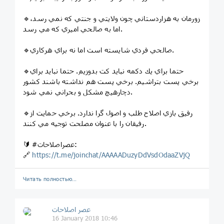
🔹زورمان به هزاردستاني چون ولايتي و جنتي كه نمي رسد،
اما به صالحي اميري كه مي رسد.
🔹صالحي فردي شايسته است اما نه براي هركاري.
🔹حتما براي يك دكمه نبايد كت بدوزيم. حتما نبايد براي
برخي پست بتراشيم. برخي پست هم نداشته باشند كشور
دچارهيچ مشكل و بحراني نمي شود.
🔹رفيق بازي اصلاح طلب و اصول گرا ندارد. برخي حمايت از
رفيقان را با عنوان مصلحت توجيه مي كنند.
🔰 #عصراصلاحات:
🔗
https://t.me/joinchat/AAAAADuzyDdVsdOdaaZVjQ
Читать полностью…
عصر اصلاحات
16 January 2018 10:46