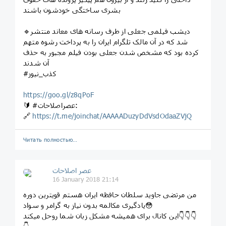
بشری ساختگی خودشون باشند
🔹دیشب فیلمی جعلی از طرف رسانه های معاند منتشر
شد که در آن مالک تلگرام ایران را به پرداخت رشوه متهم
کرده بود که مشخص شدن جعلی بودن فیلم مجبور به حذف
آن شدند
#کذب_نیوز
https://goo.gl/z8qPoF
🔰 #عصراصلاحات:
🔗
https://t.me/joinchat/AAAAADuzyDdVsdOdaaZVjQ
Читать полностью…
عصر اصلاحات
16 January 2018 21:14
من مرتضی جاوید سلطان حافظه ایران هستم قویترین دوره
یادگیری مکالمه بدون نیاز به گرامر و سواد😳
این کانال برای همیشه مشکل زبان شما روحل میکند👇👇👇