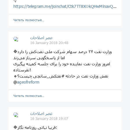
👇
https://telegram.me/joinchat/Ctk7TT8XOkQHwMlnavQ3Ug
Читать полностью…
عصر اصلاحات
16 January 2018 20:48
🔷‏وزارت نفت ۳۴ درصد سهام شرکت ملی نفت‌کش را دارد
اما از پاسخگویی سرباز می‌زند
امروز وزارت نفت نماینده خود را برای جلسه کمیته پیگیری
نفرستاده!
🔹نقش وزارت نفت در حادثه #نفتکش_سانچی چیست؟
@
ageofreform
Читать полностью…
عصر اصلاحات
16 January 2018 19:07
🔷فریبا نباتی روزنامه نگار: