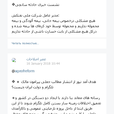
🔷نشست خبری حادثه سانچی
مدیر عامل شرکت ملی نفتکش:
هیچ مشکلی درخصوص بیمه جانی، بیمه آلودگی و بیمه
محموله نداریم و محموله توسط خود کره‌ای ها بیمه شده و
درکل هیچ مشکلی از بابت خسارت ناشی از حادثه نداریم
Читать полностью…
عصر اصلاحات
16 January 2018 10:44
@
ageofreform
🔷 🔹 هدف آمد نیوز از انتشار مطالب جعلی پیرامون مالک
تلگرام و دولت ایران چیست؟
🔹رسانه های معاند بنا دارند با ایجاد دو دستگی در کشور و
تعمیق اختلافات زمینه ساز بستن کامل تلگرام شوند تا از این
طریق ابتدا از داخل پروژه نارضایتی عمومی و ناکارآمدی
داخلی را کلید زنند و از بیرون هم پیگیر پرونده های حقوق