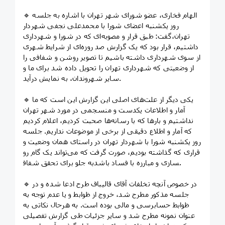
🔹 الهام فخاری، عضو شورای شهر تهران با اشاره به جلسه
روز یکشنبه اعضای شورا با محمدعلی نجفی شهردار
تهران،گفت: طبق قرار و مصوبه‌ای که در شورا و شهرداری
داشتیم، قرار بود که یک گزارش صد روزه‌ای از شرایط شهری
از سوی شهرداری داشته باشیم تا تصویر روشن و شفافی را
از وضعیتی که شهرداری تهران را تحویل داده شد برای ما و
سایر شهروندان، به نمایش درآید.
🔹 یکی دیگر از علت‌های اصلی این گزارش این است که ما
آمار و اطلاعات یکدست و منسجمی در مورد شهر تهران
نداشتیم و بارها که با رسانه‌ها صحبت کردیم، اعلام کردیم
که آمار و اطلاع دقیقی از برخی از موضوعات نداریم. جلسه
روز یکشنبه شورا با شهردار تهران در راستای همان وضعیت و
قراری که گذاشته بودیم، صورت گرفت که می‌تواند یک گام رو
به جلو برای تحقق شفاف‎سازی و مبارزه با فساد باشد.
🔹 در خصوص آنچه تخلفات آقای قالیباف طرح ادعا شده و در
جلسه مذکور مطرح شد، خروج از ظوابط و یا عدم توجه به
ظوابط حسابرسی و مالی بوده است. به هرحال نکاتی به
عنوان نمونه مطرح شد و سایر جزئیات طی گزارش تفصیلی