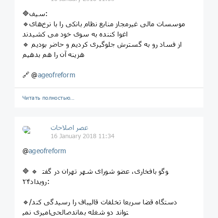
🔷سیف:
🔹موسسات مالی غیرمجاز منابع نظام بانکی را با نرخ‌های
اغوا کننده به سوی خود می کشیدند
🔹 از فساد رو به گسترش جلوگیری کردیم و حاضر بودیم
هزینه آن را هم بدهیم
🔗 @
ageofreform
Читать полностью…
عصر اصلاحات
16 January 2018 11:34
@
ageofreform
🔷 🔹 ‍ فخاری، عضو شورای شهر تهران در گفت‎وگو با
رویداد۲۴:
🔹دستگاه قضا سریعا تخلفات قالیباف را رسیدگی کند/
صالحی‌امیری نمی‎تواند دو شغله بماند