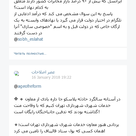
ایرانسل که بیش از ۹۰ درصد بازار مخابرات کشور دارند متعلق
به کدام نهاد است؟
پاسخ به این سوال مشخص می کند که درآمد ادعایی از
تلگرام در اختیار دولت قرار می گیرد یا نهادهای وابسته به یک
ارگان خاص که در دولت قبل و به اسم "خصوصی سازی" آنرا
در دست گرفتند
@
sobh_eslahat
Читать полностью…
عصر اصلاحات
16 January 2018 19:22
@
ageofreform
🔷 🔹 در آستانه سالگرد حادثه پلاسكو جا داره يادی از معاون
خدمات شهری شهرداری تهران كنيم كه با وقاحت منت
گذاشته بودند كه تدفين جانباختگان رايگان است!
🔹يزدانی هنوز معاون خدمات شهری شهرداری تهران است؛
همان کسی که پول ستاد قالیباف را تامین می کرد!