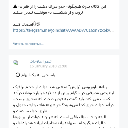
⚠️ این کانال بدون هیچگونه حدو مرزی ذهنت را از فقر به
ثروت و از شکست به موفقیت تبدیل میکند
امتحان کنید👇💯
https://telegram.me/joinchat/AAAAADv7C16xnYzx6kvCxA
Читать полностью…
عصر اصلاحات
16 January 2018 21:00
‍ ‍⭕️️‍ پاسخی به یک ابهام
برنامه تلویزیونی "پایش" مدعی شد دولت از حجم ترافیک
اینترنتی مصرفی در تلگرام بیش از ۲/۳۰۰ میلیارد تومان درآمد
کسب می کند،باید گفت به فرض صحت که صحیح نیست،
درآمد دولت خرج کجا می‌شود؟ جز هزینه های جاری حقوق و
طرح تحول سلامت و ...
البته جای سوال باقی است که هر چند دولت از اپراتورها
مالیات میگیرد اما سهامداران مخابرات ایران؛ همراه اول و