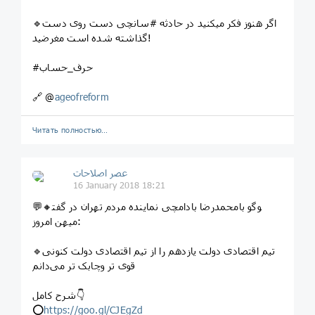
🔹اگر هنوز فکر میکنید در حادثه #سانچی دست روی دست
گذاشته شده است مغرضید!
#حرف_حساب
🔗 @
ageofreform
Читать полностью…
عصر اصلاحات
16 January 2018 18:21
💬🔸محمدرضا بادامچی نماینده مردم تهران در گفت‎وگو با
میهن امروز:
🔹تیم اقتصادی دولت یازدهم را از تیم اقتصادی دولت کنونی
قوی تر وچابک تر می‌دانم
شرح کامل👇
⭕️
https://goo.gl/CJEgZd