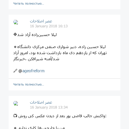
Читать полностью…
عصر اصلاحات
16 January 2018 16:13
🔷لیلا حسین‌زاده آزاد شد
🔹لیلا حسین زاده، دبیر شواری صنفی مرکزی دانشگاه
تهران که از یازدهم دی ماه بازداشت شده بود، امروز آزاد
شد/آمنه شیرافکن ،خبرنگار
🔗 @
ageofreform
Читать полностью…
عصر اصلاحات
16 January 2018 13:34
📺 واکنش جالب قاضی پور بعد از دیدن عکس کی روش:
🔹 من با خارجى ها كارى ندارم