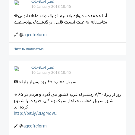
عصر اصلاحات
16 January 2018 10:46
🔷آتنا محمدی، دروازه بان تیم فوتبال زنان ملوان انزلی
متاسفانه به علت ایست قلبی درگذشت/جهان‌صنعت
🔗 @
ageofreform
Читать полностью…
عصر اصلاحات
16 January 2018 10:45
📸 سرپل ذهاب؛ ۶۵ روز پس از زلزله
🔹۶۵ روز از زلزله ۷/۳ ریشتری غرب کشور می‌گذرد و مردم در
شهر سرپل ذهاب به ناچار سبک زندگی جدیدی را شروع
کرده اند.
http://bit.ly/2DgMqVC
🔗 @
ageofreform