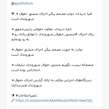
@
ageofreform
🔷 🔹لعیا جنیدی: دولت مصمم پیگیر اجرای منشور حقوق
شهروندی است
🔹لعیا جنیدی، معاون حقوقی رئیس‌جمهور:
🔹برای اجرای #منشور_حقوق_شهروندی با موانع زیادی رو
به رو بوده‌ایم
🔹دولت به صورت مصمم پیگیر اجرای منشور حقوق
شهروندی است
🔹منصفانه نیست بگوییم منشور حقوق شهروندی تبلیغات
انتخاباتی بوده است
🔹دستگاه‌های اجرایی مکلف به ارائه گزارش اجرای حقوق
شهروندی هستند/پاد
🔰 #عصراصلاحات:
🔗
https://t.me/joinchat/AAAAADuzyDdVsdOdaaZVjQ