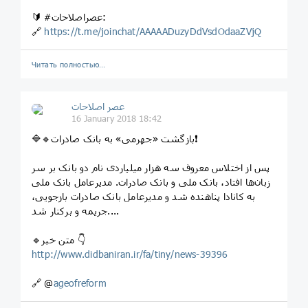
🔰 #عصراصلاحات:
🔗
https://t.me/joinchat/AAAAADuzyDdVsdOdaaZVjQ
Читать полностью…
عصر اصلاحات
16 January 2018 18:42
🔷🔹بازگشت «جهرمی» به بانک صادرات❗️
پس از اختلاس معروف سه هزار میلیاردی نام دو بانک بر سر
زبان‌ها افتاد، بانک ملی و بانک صادرات. مدیرعامل بانک ملی
به کانادا پناهنده شد و مدیرعامل بانک صادرات بازجویی،
جریمه و برکنار شد....
🔹متن خبر 👇
http://www.didbaniran.ir/fa/tiny/news-39396
🔗 @
ageofreform