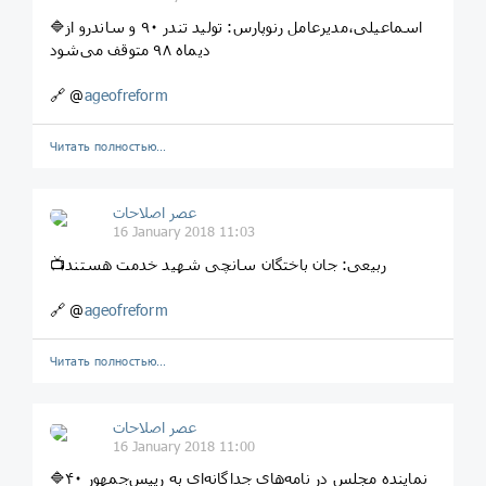
🔷اسماعیلی،مدیرعامل رنوپارس: تولید تندر ۹۰ و ساندرو از
دیماه ۹۸ متوقف می‌شود
🔗 @
ageofreform
Читать полностью…
عصر اصلاحات
16 January 2018 11:03
📺ربیعی: جان باختگان سانچی شهید خدمت هستند
🔗 @
ageofreform
Читать полностью…
عصر اصلاحات
16 January 2018 11:00
🔷۴۰ نماینده مجلس در نامه‌های جداگانه‌ای به رییس‌جمهور