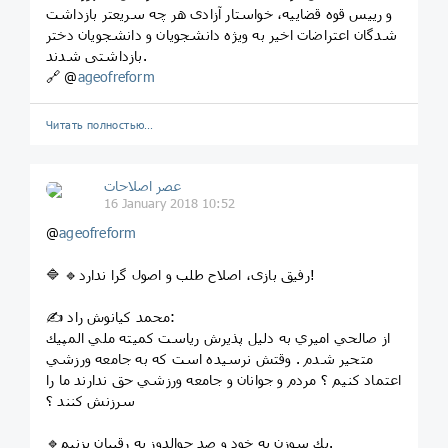
و رییس قوه قضاییه، خواستار آزادی هر چه سریعتر بازداشت
شدگان اعتراضات اخیر به ویژه دانشجویان و دانشجویان دختر
بازداشتی شدند.
🔗 @
ageofreform
Читать полностью…
عصر اصلاحات
16 January 2018 10:52
@
ageofreform
🔷 🔹رفيق بازی، اصلاح طلب و اصول گرا ندارد!
✍️ محمد کیانوش راد:
از صالحي اميري به دليل پذيرش رياست كميته ملي المپيك
متحير شدم . وقتش نرسيده است كه به جامعه ورزشي
اعتماد كنيم ؟ مردم و جوانان و جامعه ورزشي حق ندارند ما را
سرزنش كنند ؟
🔹يك سوزن به خود و صد جوالدوز به رقيبان بزنيم.