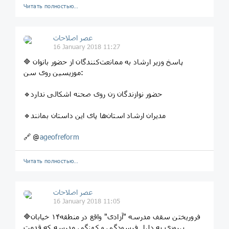
Читать полностью…
عصر اصلاحات
16 January 2018 11:27
🔷 پاسخ وزیر ارشاد به ممانعت‌کنندگان از حضور بانوان
موزیسین روی سن:
🔹حضور نوازندگان زن روی صحنه اشکالی ندارد
🔹مدیران ارشاد استان‌ها پای این داستان بمانند
🔗 @
ageofreform
Читать полностью…
عصر اصلاحات
16 January 2018 11:05
🔷فروریختن سقف مدرسه "آزادی" واقع در منطقه۱۴ خیابان
پیروزی به دلیل فرسودگی و کهنگی مدرسه که قدمت