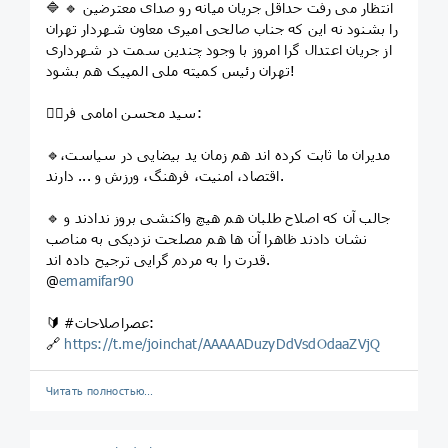
🔷 🔹 انتظار می رفت حداقل جریان میانه رو صدای معترضین
را بشنود نه این که جناب صالحی امیری معاون شهردار تهران
از جریان اعتدال گرا امروز با وجود چندین سمت در شهرداری
تهران رئیس کمیته ملی المپیک هم بشود!
✍🏼سید محسن امامی فر:
🔹مدیران ما ثابت کرده اند هم زمان ید بیضایی در سیاست،
اقتصاد، امنیت، فرهنگ، ورزش و ... دارند.
🔹 جالب آن که اصلاح طلبان هم هیچ واکنشی بروز ندادند و
نشان دادند ظاهرا آن ها هم مصلحت نزدیکی به مناصب
قدرت را به مردم گرایی ترجیح داده اند.
@
emamifar90
🔰 #عصراصلاحات:
🔗
https://t.me/joinchat/AAAAADuzyDdVsdOdaaZVjQ
Читать полностью…