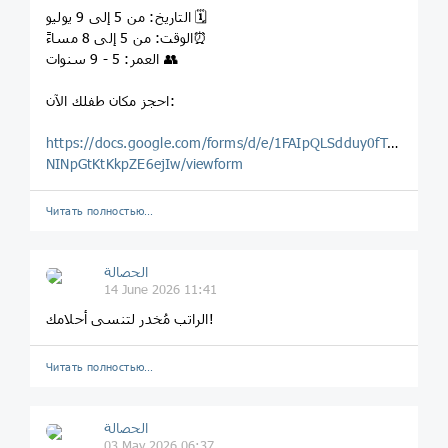
‏🗓 التاريخ: من 5 إلى 9 يوليو
‏⏰الوقت: من 5 إلى 8 مساءً
‏👥 العمر: 5 - 9 سنوات
‏احجز مكان طفلك الآن:
https://docs.google.com/forms/d/e/1FAIpQLSdduy0fTTMdDo
NINpGtKtKkpZE6ejIw/viewform
Читать полностью…
الحصالة
14 June 2026 11:41
الراتب مُخدر لتنسى أحلامك!
Читать полностью…
الحصالة
03 May 2026 06:37