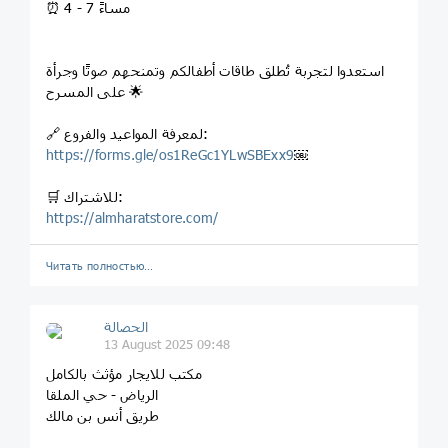
⏰ 4 - 7 مساءً
استعدوا لتجربة تُطلق طاقات أطفالكم وتمنحهم صوتًا وجرأة
على المسرح 🌟
🔗 لمعرفة المواعيد والفروع:
https://forms.gle/os1ReGc1YLwSBExx9
￼
🛒 للاشتراك:
https://almharatstore.com/
Читать полностью…
الحصالة
13 August 2025 09:48
مكتب للايجار مؤثث بالكامل
الرياض - حي الملقا
طريق أنس بن مالك