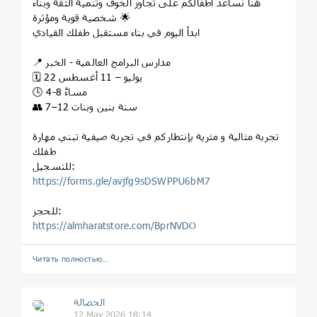
هنا نساعد أطفالكم على تجاوز الخوف وتنمية الثقة وبناء
شخصية قوية ومؤثرة 🌟
ابدأ اليوم في بناء مستقبل طفلك القيادي
📍 مدارس البرامج العالمية - الخبر
🗓️ 22 يوليو – 11 أغسطس
🕓 4-8 مساءً
👥 7–12 سنة بنين وبنات
تجربة مثالية و مثرية بإنتطاركم في تجربة صيفية تبني مهارة
طفلك
للتسجيل:
https://forms.gle/avjfg9sDSWPPU6bM7
للحجز:
https://almharatstore.com/BprNVDO
Читать полностью…
الحصالة
12 May 2026 18:14