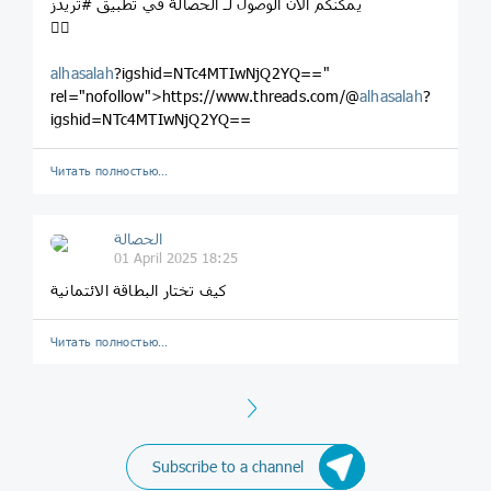
يمكنكم الآن الوصول لـ الحصالة في تطبيق #ثريدز
👇🏼
alhasalah
?igshid=NTc4MTIwNjQ2YQ=="
rel="nofollow">https://www.threads.com/@
alhasalah
?
igshid=NTc4MTIwNjQ2YQ==
Читать полностью…
الحصالة
01 April 2025 18:25
كيف تختار البطاقة الائتمانية
Читать полностью…
Next
Subscribe to a channel