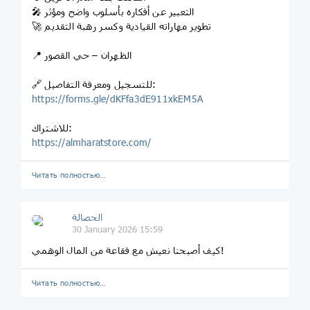
🎤 التعبير عن أفكاره بأسلوب واضح ومؤثر
🚀 تطوير مهاراته القيادية وكسر رهبة التقديم
📍 الظهران – حي القصور
🔗 للتسجيل ومعرفة التفاصيل:
https://forms.gle/dKFfa3dE911xkEM5A
للاشتراك:
https://almharatstore.com/
Читать полностью…
الحصالة
30 January 2026 15:59
كيف أصبحنا نعيش مع فقاعة من المال الوهمي!
Читать полностью…