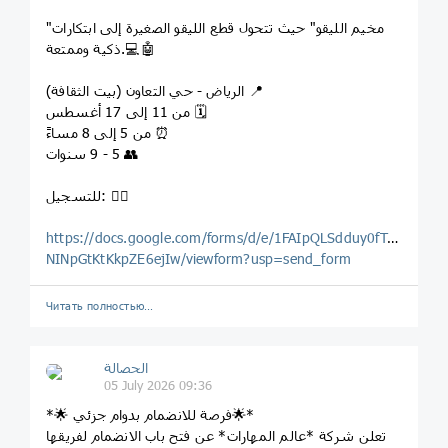
"مخيم الليقو" حيث تتحول قطع الليقو الصغيرة إلى ابتكارات
ذكية وممتعة.💻🤖
‏📍 الرياض - حي التعاون (بيت الثقافة) ⁩
‏🗓 من 11 إلى 17 أغسطس
‏⏰ من 5 إلى 8 مساءً
‏👥 5 - 9 سنوات
للتسجيل: 👇🏼
https://docs.google.com/forms/d/e/1FAIpQLSdduy0fTTMdDo
NINpGtKtKkpZE6ejIw/viewform?usp=send_form
Читать полностью…
الحصالة
05 July 2026 09:36
*🌟 فرصة للانضمام بدوام جزئي🌟*
تعلن شركة *عالم المهارات* عن فتح باب الانضمام لفريقها