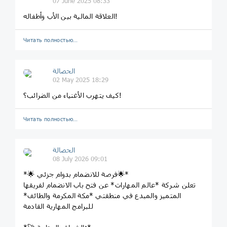
07 June 2025 08:33
العلاقة المالية بين الأب وأطفاله!
Читать полностью…
الحصالة
02 May 2025 18:29
كيف يتهرب الأغنياء من الضرائب؟!
Читать полностью…
الحصالة
08 July 2026 09:01
*🌟 فرصة للانضمام بدوام جزئي🌟*
تعلن شركة *عالم المهارات* عن فتح باب الانضمام لفريقها
المتميز والمبدع في منطقتي *مكة المكرمة والطائف*
للبرامج المهارية القادمة