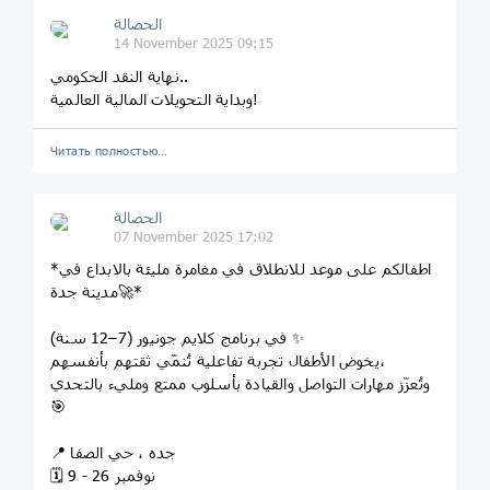
الحصالة
14 November 2025 09:15
نهاية النقد الحكومي..
وبداية التحويلات المالية العالمية!
Читать полностью…
الحصالة
07 November 2025 17:02
*اطفالكم على موعد للانطلاق في مغامرة مليئة بالابداع في
مدينة جدة🚀*
في برنامج كلايم جونيور (7–12 سنة) ✨
يخوض الأطفال تجربة تفاعلية تُنمّي ثقتهم بأنفسهم،
وتُعزّز مهارات التواصل والقيادة بأسلوب ممتع ومليء بالتحدي
🎯
📍 جده ، حي الصفا
🗓️ 9 - 26 نوفمبر