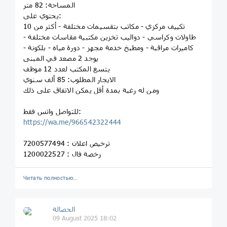
المساحة: 82 متر
يحتوي على:
تكييف مركزي - مكاتب بتقسيمات مختلفة - أكثر من 10
طاولات وكراسي - دواليب تخزين مكتبية مقاسات مختلفة -
كاميرات مراقبة - ومطبخ خدمة مجهز - دورة مياه - بلكونة -
يوجد 2 مصعد في المبنى
يتسع المكتب لعدد 12 موظف
الايجار المطلوب: 85 ألف سنوي
ومن له رغبة بمدة أقل يمكن الاتفاق على ذلك
للتواصل واتس فقط:
https://wa.me/966542322444
ترخيص اعلان : 7200577494
رخصة فال : 1200022527
Читать полностью…
الحصالة
09 August 2025 18:02