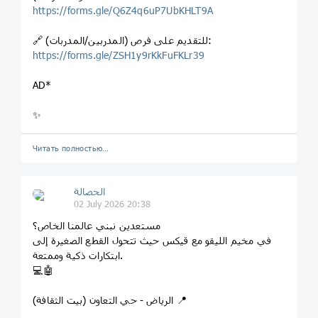
https://forms.gle/Q6Z4q6uP7UbKHLT9A
🔗 للتقديم على فرص (المدربين/المدربات):
https://forms.gle/ZSH1y9rKkFuFKLr39
AD*
✨
Читать полностью…
الحصالة
02 July 2026 20:38
مستعدين نبني عالمنا الخاص؟
في مخيم الليقو مع قيكس حيث تتحول القطع الصغيرة إلى
ابتكارات ذكية وممتعة.
💻🤖
‏📍 الرياض - حي التعاون (بيت الثقافة)
‏⁦