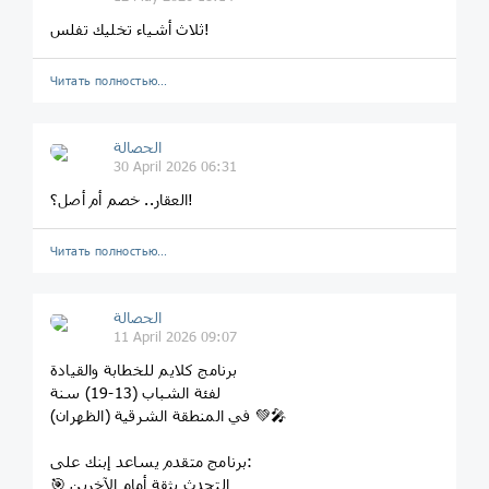
ثلاث أشياء تخليك تفلس!
Читать полностью…
الحصالة
30 April 2026 06:31
العقار.. خصم أم أصل؟!
Читать полностью…
الحصالة
11 April 2026 09:07
برنامج كلايم للخطابة والقيادة
لفئة الشباب (13-19) سنة
في المنطقة الشرقية (الظهران) 💚🎤
برنامج متقدم يساعد إبنك على:
🎯 التحدث بثقة أمام الآخرين