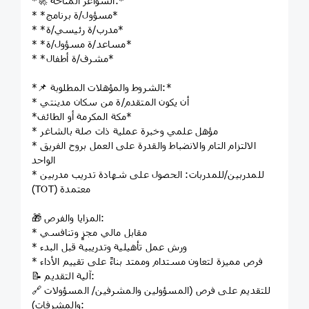
*🚀 الشواغر المتاحة:*
* *مسؤول/ة برنامج*
* *مدرب/ة رئيسي/ة*
* *مساعد/ة مسؤول/ة*
* *مشرف/ة أطفال*
*📌 الشروط والمؤهلات المطلوبة:*
* أن يكون المتقدم/ة من سكان مدينتي
*مكة المكرمة أو الطائف*
* مؤهل علمي وخبرة عملية ذات صلة بالشاغر
* الالتزام التام والانضباط والقدرة على العمل بروح الفريق
الواحد
* للمدربين/للمدربات: الحصول على شهادة تدريب مدربين
(TOT) معتمدة
🎁 المزايا والفرص:
* مقابل مالي مجزٍ وتنافسي
* ورش عمل تأهيلية وتدريبية قبل البدء
* فرص مميزة لتعاون مستدام وممتد بناءً على تقييم الأداء
📝 آلية التقديم:
🔗 للتقديم على فرص (المسؤولين والمشرفين/ المسؤولات
والمشرفات):