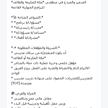
المتميز والمبدع في منطقتي *مكة المكرمة والطائف*
للبرامج المهارية القادمة
*🚀 الشواغر المتاحة:*
* *مسؤول/ة برنامج*
* *مدرب/ة رئيسي/ة*
* *مساعد/ة مسؤول/ة*
* *مشرف/ة أطفال*
*📌 الشروط والمؤهلات المطلوبة:*
* أن يكون المتقدم/ة من سكان مدينتي
*مكة المكرمة أو الطائف*
* مؤهل علمي وخبرة عملية ذات صلة بالشاغر
* الالتزام التام والانضباط والقدرة على العمل بروح الفريق
الواحد
* للمدربين/للمدربات: الحصول على شهادة تدريب مدربين
(TOT) معتمدة
🎁 المزايا والفرص:
* مقابل مالي مجزٍ وتنافسي
* ورش عمل تأهيلية وتدريبية قبل البدء