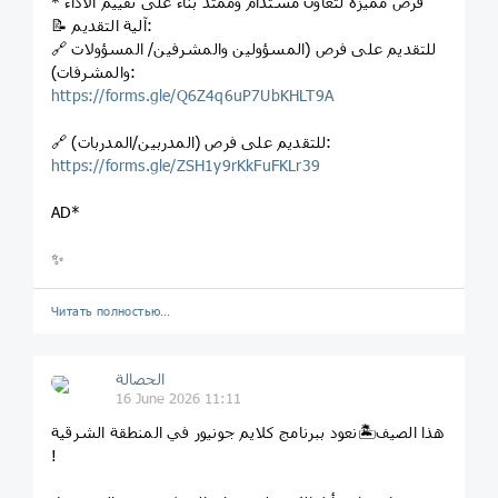
* فرص مميزة لتعاون مستدام وممتد بناءً على تقييم الأداء
📝 آلية التقديم:
🔗 للتقديم على فرص (المسؤولين والمشرفين/ المسؤولات
والمشرفات):
https://forms.gle/Q6Z4q6uP7UbKHLT9A
🔗 للتقديم على فرص (المدربين/المدربات):
https://forms.gle/ZSH1y9rKkFuFKLr39
AD*
✨
Читать полностью…
الحصالة
16 June 2026 11:11
هذا الصيف🏝️نعود ببرنامج كلايم جونيور في المنطقة الشرقية
!