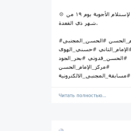
💠 علماً إن آخر موعد لإستلام الأجوبة يوم ١٩ من
شهر ذي القعدة.
#الإمام_الحسن #الحسن_المجتبى
الإمام_الثاني #حسني_الهوى
#الحسن_قدوتي #بحر_الجود
#مركز_الإمام_الحسن
#مسابقة_المجتبى_الالكترونية
Читать полностью…