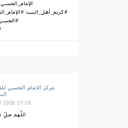
#كريم_أهل_البيت #الإمام_ا
#الحسن_
#
مركز الامام الحسن لل
الت
il 2026 17:16
اللَّهم صلِّ