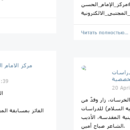
مركز_الإمام_الحسن
لمجتبى_الالكترونية
Читать полностью…
مركز الامام 
دراسات
خصصية
7:39
20 Apr
ال
خرسان، زار وفدٌ من
ه السلام) للدراسات
نية المقدسة، الأديب
الشاعر صباح أمين.