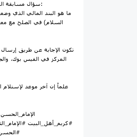
💠 سؤال مسابقة المجتبى الالكترونية:
ما هو البند المالي الذي وضع
السلام) في الصلح مع معاوي
المركز في الفيس بوك، والجا
#كريم_أهل_البيت #الإمام_ا
#الحسن_