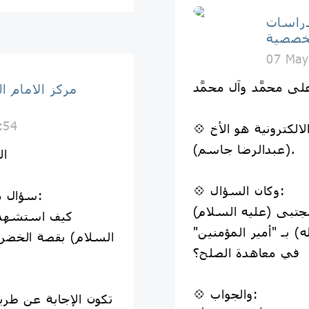
دراسات
خصصية
07 May
 على محمَّد وآل محمَّد
مركز الامام 
:54
💠 الفائز بمسابقة المجتبى الالكترونية هو الأخ
(عبدالرضا جاسم).
ال
💠 وكان السؤال:
💠 سؤال مسابقة المجتبى الالكترونية:
مجتبى (عليه السلام)
كيف استشهد ا
) بـ "أمير المؤمنين"
السلام) بقصة الخض
في معاهدة الصلح؟
💠 والجواب: