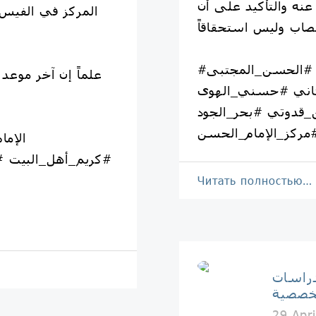
نه والتأكيد على أن
المركز في الفيس ب
#الإمام_الحسن #الحسن_المجتبى
لثاني #حسني_الهوى
قدوتي #بحر_الجود
مركز_الإمام_الحسن
#كريم_أهل_البيت #
Читать полностью…
دراسات
خصصية
29 Apr