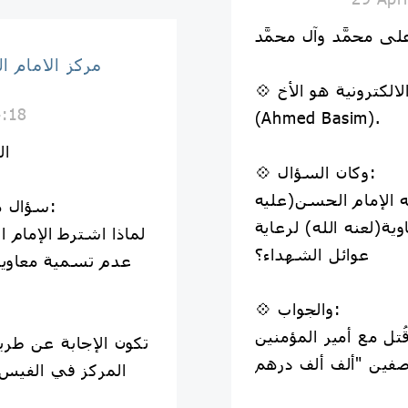
 على محمَّد وآل محمَّد
مركز الامام 
💠 الفائز بمسابقة المجتبى الالكترونية هو الأخ
4:18
(Ahmed Basim).
ال
💠 وكان السؤال:
ه الإمام الحسن(عليه
💠 سؤال مسابقة المجتبى الالكترونية:
ة(لعنه الله) لرعاية
لماذا اشترط الإمام 
عوائل الشهداء؟
عدم تسمية معاوية (
💠 والجواب:
تل مع أمير المؤمنين
المركز في الفيس ب