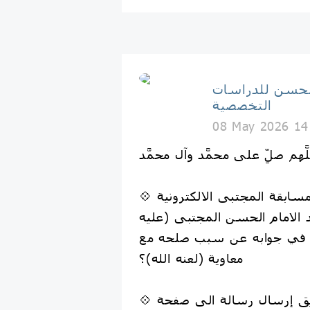
الحسن للدراسات
التخصصية
08 May 2026 14
لَّهم صلِّ على محمَّد وآل محمَّد
لامام الحسن المجتبى (عليه
ر في جوابه عن سبب صلحه مع
معاوية (لعنه الله)؟
💠 تكون الإجابة عن طريق إرسال رسالة الى صفحة