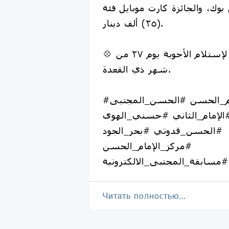
وك، والجائزة كارت موبايل فئة
(٢٥) ألف دينار.
💠 علماً إن آخر موعد لإستلام الأجوبة يوم ٢٧ من
شهر ذي القعدة.
#الإمام_الحسن #الحسن_المجتبى
الإمام_الثاني #حسني_الهوى
#الحسن_قدوتي #بحر_الجود
#مركز_الإمام_الحسن
#مسابقة_المجتبى_الالكترونية
Читать полностью…