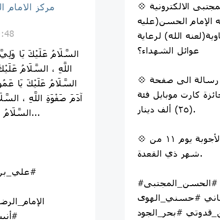
مركز الامام 
ه الإمام الحسن(عليه
0:48
ة(لعنه الله) لرعاية
عوائل الشهداء؟
اللَّهِ ، السَّلَامُ عَلَيْك
💠 تكون الإجابة عن طريق إرسال رسالة الى صفحة
السَّلَامُ عَلَيْكَ يَا عَمُو
ئزة كارت موبايل فئة
آدَمَ صَفْوَةِ اللَّهِ ، السَّلَا
(٢٥) ألف دينار.
السَّلَامُ عَلَيْكَ يَا وَارِثَ إِبْرَاهِيمَ خَلِيلِ اللَّهِ...
💠 علماً إن آخر موعد لإستلام الأجوبة يوم ١١ من
شهر ذي القعدة.
#علي_بن_
#الإمام_الحسن #الحسن_المجتبى
لثاني #حسني_الهوى
قدوتي #بحر_الجود
#أني