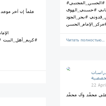
#الإمام_الحسن #الحسن_المجتبى
لثاني #حسني_الهوى
قدوتي #بحر_الجود
مركز_الإمام_الحسن
#كريم_أهل_البيت #
Читать полностью…
دراسات
خصصية
22 Apr
 على محمَّد وآل محمَّد