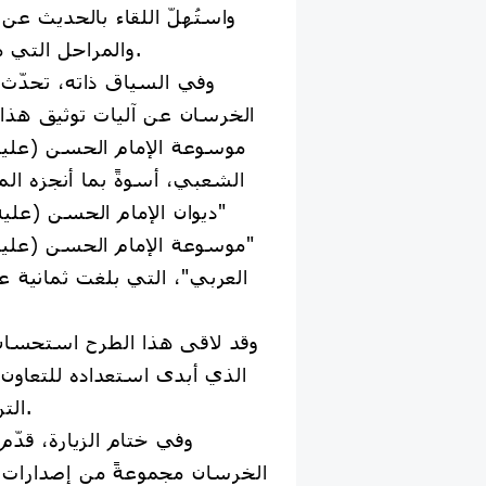
واستُهلّ اللقاء بالحديث ع
والمراحل التي مرّ بها حتى يومنا هذا.
وفي السياق ذاته، تحدّث
الخرسان عن آليات توثيق هذا ا
موسوعة الإمام الحسن (عليه
الشعبي، أسوةً بما أنجزه الم
"ديوان الإمام الحسن (عليه
"موسوعة الإمام الحسن (عليه
العربي"، التي بلغت ثمانية 
وقد لاقى هذا الطرح استحسان
الذي أبدى استعداده للتعاون
التراث الشعري الشعبي.
وفي ختام الزيارة، قدّ
الخرسان مجموعةً من إصدارات ال