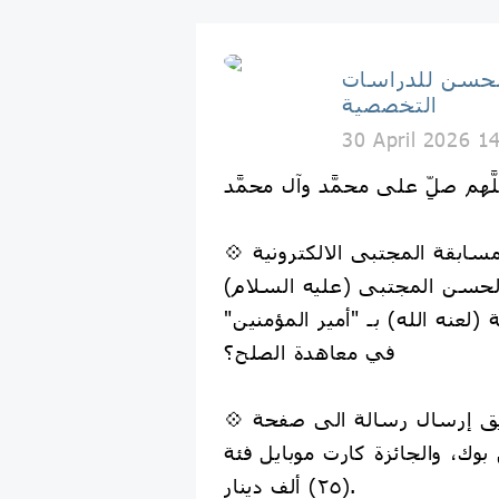
الحسن للدراسات
التخصصية
30 April 2026 1
لَّهم صلِّ على محمَّد وآل محمَّد
الحسن المجتبى (عليه السلام)
لعنه الله) بـ "أمير المؤمنين"
في معاهدة الصلح؟
💠 تكون الإجابة عن طريق إرسال رسالة الى صفحة
وك، والجائزة كارت موبايل فئة
(٢٥) ألف دينار.