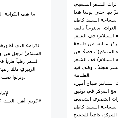
ن تراث الشعر الشعبي
ما هي الكرامة ال
 سماحة السيد كاظم
لتراث، مقترحاً تأليف
 السلام) في الشعر
ركز سابقًا من طباعة
الكرامة التي أظهره
 السلام)"، فضلًا عن
السلام) لرجل من ول
 السلام) في الشعر
لتثمر رطباً طرياً 
عشر مجلدًا، وهي قيد
الزبيري ذلك رغبة
الطباعة.
ونزلوا تحت نخل يابس قد يبس من العطش.
 الشاعر صباح أمين،
 مع المركز في توثيق
#كريم_أهل_البيت #
م سماحة السيد كاظم
مركز، داعياً للجميع