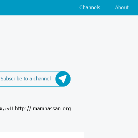
Channels
About
Subscribe to a channel
العتبة الحسينية المقدسة- مركز الامام الحسن عليه السلام للدراسات التخصصية http://imamhassan.org