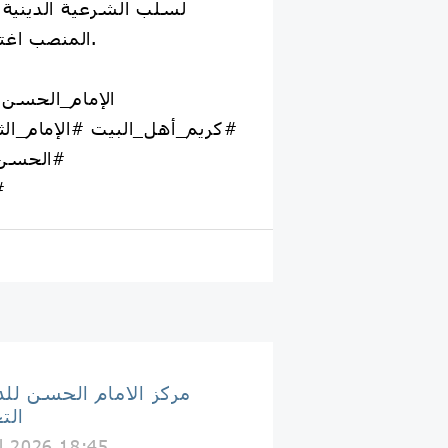
لسلب الشرعية الدينية ع
المنصب اغتصاب وليس استحقاقاً.
#كريم_أهل_البيت #الإمام_ا
#الحسن_
#
مركز الامام الحسن لل
الت
il 2026 18:45