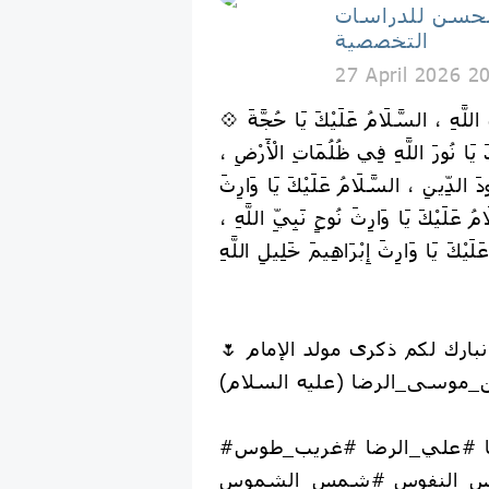
الحسن للدراسات
التخصصية
27 April 2026 2
💠 السَّلَامُ عَلَيْكَ يَا وَلِيَّ اللَّهِ ، السَّلَامُ عَلَيْكَ يَا حُجَّةَ
َ يَا نُورَ اللَّهِ فِي ظُلُمَاتِ الْأَرْضِ ،
دَ الدِّينِ ، السَّلَامُ عَلَيْكَ يَا وَارِثَ
مُ عَلَيْكَ يَا وَارِثَ نُوحٍ نَبِيِّ اللَّهِ ،
🌷 نبارك لكم ذكرى مولد الإمام
موسى_الرضا (عليه السلام)
#الإمام_الرضا #علي_الرضا #غريب_طوس
س_النفوس #شمس_الشموس