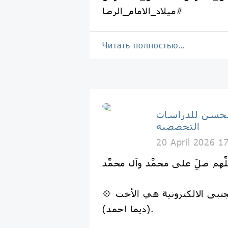
#ميلاد_الامام_الرضا
Читать полностью…
الحسن للدراسات
التخصصية
20 April 2026 1
لَّهم صلِّ على محمَّد وآل محمَّد
💠 الفائز بمسابقة المجتبى الالكترونية هي الأخت
(ديما احمد).