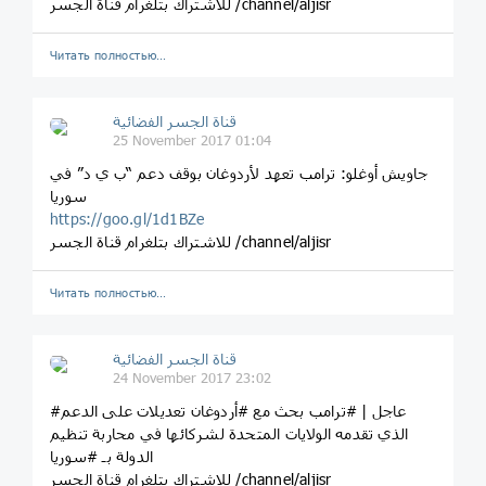
للاشتراك بتلغرام قناة الجسر /channel/aljisr
Читать полностью…
قناة الجسر الفضائية
25 November 2017 01:04
جاويش أوغلو: ترامب تعهد لأردوغان بوقف دعم “ب ي د” في
سوريا
https://goo.gl/1d1BZe
للاشتراك بتلغرام قناة الجسر /channel/aljisr
Читать полностью…
قناة الجسر الفضائية
24 November 2017 23:02
#عاجل | #ترامب بحث مع #أردوغان تعديلات على الدعم
الذي تقدمه الولايات المتحدة لشركائها في محاربة تنظيم
الدولة بـ #سوريا
للاشتراك بتلغرام قناة الجسر /channel/aljisr