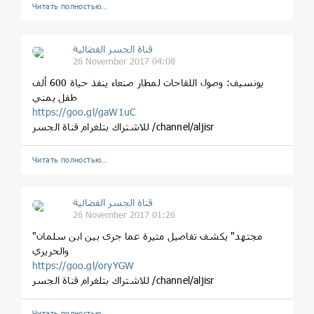
Читать полностью…
قناة الجسر الفضائية
26 November 2017 04:08
يونسيف: وصول اللقاحات لمطار صنعاء ينفذ حياة 600 ألف
طفل يمني
https://goo.gl/gaW1uC
للاشتراك بتلغرام قناة الجسر /channel/aljisr
Читать полностью…
قناة الجسر الفضائية
26 November 2017 01:26
"مجتهد" يكشف تفاصيل مثيرة عما جرى بين ابن سلمان
والحريري
https://goo.gl/oryYGW
للاشتراك بتلغرام قناة الجسر /channel/aljisr
Читать полностью…