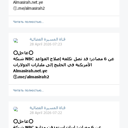
Almasirah.net.ye
ⓣ.me/almasirah2
Читать полностью…
قناة المسيرة الفضائية
28 April 2026 07:23
⭕️عاجل⭕️
شبكة NBC عن 6 مصادر: قد تصل تكلفة إصلاح القواعد
الأمريكية في الخليج إلى مليارات الدولارات
Almasirah.net.ye
ⓣ.me/almasirah2
Читать полностью…
قناة المسيرة الفضائية
28 April 2026 07:22
⭕️عاجل⭕️
شبكة NBC عن 6 مصادر: إيران استهدفت مدارج