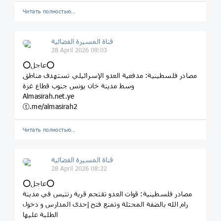
Читать полностью…
قناة المسيرة الفضائية
28 April 2026 09:03
⭕️عاجل⭕️
مصادر فلسطينية: مدفعية العدو الإسرائيلي تستهدف مناطق
وسط مدينة خان يونس جنوب قطاع غزة
Almasirah.net.ye
ⓣ.me/almasirah2
Читать полностью…
قناة المسيرة الفضائية
28 April 2026 08:22
⭕️عاجل⭕️
مصادر فلسطينية: قوات العدو تقتحم قرية رنتيس في مدينة
رام الله بالضفة المحتلة وتمنع فتح إحدى المدارس و دخول
الطلبة عليها