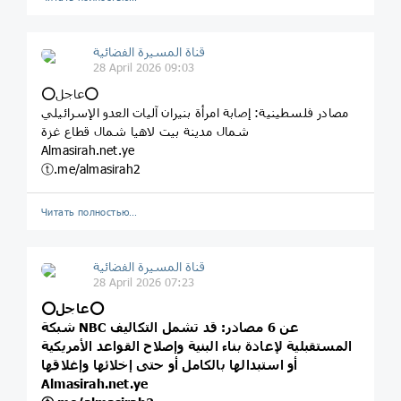
قناة المسيرة الفضائية
28 April 2026 09:03
⭕️عاجل⭕️
مصادر فلسطينية: إصابة امرأة بنيران آليات العدو الإسرائيلي
شمال مدينة بيت لاهيا شمال قطاع غزة
Almasirah.net.ye
ⓣ.me/almasirah2
Читать полностью…
قناة المسيرة الفضائية
28 April 2026 07:23
⭕️عاجل⭕️
شبكة NBC عن 6 مصادر: قد تشمل التكاليف
المستقبلية لإعادة بناء البنية وإصلاح القواعد الأمريكية
أو استبدالها بالكامل أو حتى إخلائها وإغلاقها
Almasirah.net.ye