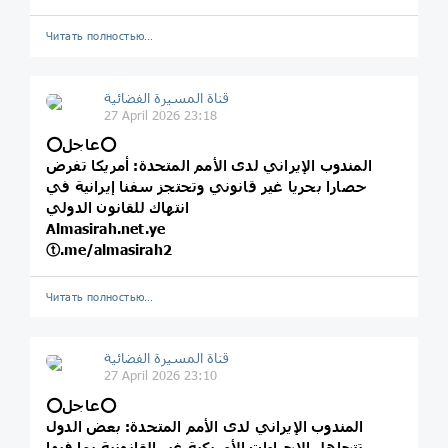
Читать полностью…
قناة المسيرة الفضائية
27 April 2026 23:18
⭕️عاجل⭕️
المندوب الإيراني لدى الأمم المتحدة: أمريكا تفرض
حصارا بحريا غير قانوني وتحتجز سفنا إيرانية في
انتهاك للقانون الدولي
Almasirah.net.ye
ⓣ.me/almasirah2
Читать полностью…
قناة المسيرة الفضائية
27 April 2026 23:10
⭕️عاجل⭕️
المندوب الإيراني لدى الأمم المتحدة: بعض الدول
تتجاهل الإجراءات الأمريكية غير القانونية بما فيها