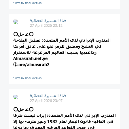
Читать полностью…
قناة المسيرة الفضائية
27 April 2026 23:12
⭕️عاجل⭕️
المندوب الإيراني لدى الأمم المتحدة: تعطيل الملاحة
في الخليج ومضيق هرمز تقع على عاتق أمريكا
وداعميها بسبب أفعالهم المزعزعة للاستقرار
Almasirah.net.ye
ⓣ.me/almasirah2
Читать полностью…
قناة المسيرة الفضائية
27 April 2026 23:07
⭕️عاجل⭕️
المندوب الإيراني لدى الأمم المتحدة: إيران ليست طرفا
في اتفاقية قانون البحار لعام 1982 وغير ملزمة بها إلا
في حدود القواعد العرفية المعترف بها دوليا