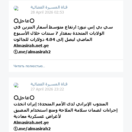
قناة المسيرة الفضائية
28 April 2026 02:53
⭕️عاجل⭕️
سي بي إس نيوز: ارتفاع متوسط أسعار البنزين في
الولايات المتحدة بمقدار 7 سنتات خلال الأسبوع
الماضي ليصل إلى 4.04 دولارات للجالون
Almasirah.net.ye
ⓣ.me/almasirah2
Читать полностью…
قناة المسيرة الفضائية
27 April 2026 23:22
⭕️عاجل⭕️
المندوب الإيراني لدى الأمم المتحدة: إيران اتخذت
إجراءات لضمان سلامة الملاحة ومنع استخدام المضيق
لأغراض عسكرية معادية
Almasirah.net.ye
ⓣ.me/almasirah2