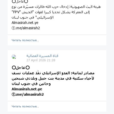
⭕️عاجل⭕️
هيئة البث الصهيونية: إدخال حزب الله طائرات مسيّرة من نوع
"FPV" إلى المعركة يشكل تحديا كبيرا لقوات "الجيش
الإسرائيلي" في جنوب لبنان
Almasirah.net.ye
ⓣ.me/almasirah2
Читать полностью…
قناة المسيرة الفضائية
27 April 2026 21:28
⭕️عاجل⭕️
مصادر لبنانية: العدو الإسرائيلي نفّذ عمليات نسف
لأحياء سكنية في مدينة بنت جبيل وبلدتي شيحين
وحانين في جنوب لبنان
Almasirah.net.ye
ⓣ.me/almasirah2
Читать полностью…