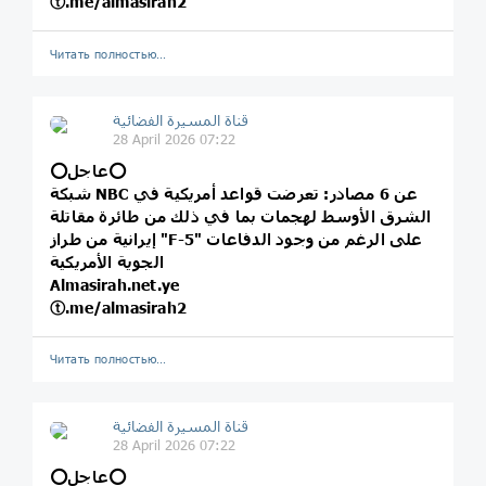
ⓣ.me/almasirah2
Читать полностью…
قناة المسيرة الفضائية
28 April 2026 07:22
⭕️عاجل⭕️
شبكة NBC عن 6 مصادر: تعرضت قواعد أمريكية في
الشرق الأوسط لهجمات بما في ذلك من طائرة مقاتلة
إيرانية من طراز "F-5" على الرغم من وجود الدفاعات
الجوية الأمريكية
Almasirah.net.ye
ⓣ.me/almasirah2
Читать полностью…
قناة المسيرة الفضائية
28 April 2026 07:22
⭕️عاجل⭕️