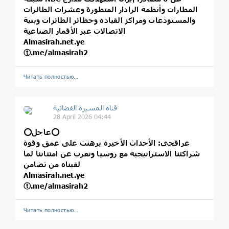
المطارات وأنظمة الرادار المتطورة وعشرات الطائرات
والمستودعات ومراكز القيادة وحظائر الطائرات وبنية
الاتصالات عبر الأقمار الصناعية
Almasirah.net.ye
ⓣ.me/almasirah2
Читать полностью…
قناة المسيرة الفضائية
28 April 2026 04:44
⭕️عاجل⭕️
عراقجي: الأحداث الأخيرة برهنت على عمق وقوة
شراكتنا الاستراتيجية مع روسيا ونعرب عن امتناننا لما
لقيناه من تضامن
Almasirah.net.ye
ⓣ.me/almasirah2
Читать полностью…