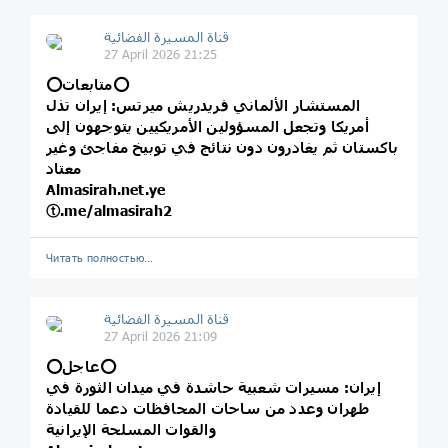
قناة المسيرة الفضائية
27 April 2026 21:25
⭕️متابعات⭕️
المستشار الألماني فريدريش ميرتس: إيران تذل
أمريكا وتجعل المسؤولين الأمريكيين يتوجهون إلى
باكستان ثم يغادرون دون نتائج في توبيخ مفاجئ وغير
معتاد
Almasirah.net.ye
ⓣ.me/almasirah2
Читать полностью…
قناة المسيرة الفضائية
27 April 2026 21:09
⭕️عاجل⭕️
إيران: مسيرات شعبية حاشدة في ميدان الثورة في
طهران وعدد من ساحات المحافظات دعما للقيادة
والقوات المسلحة الإيرانية