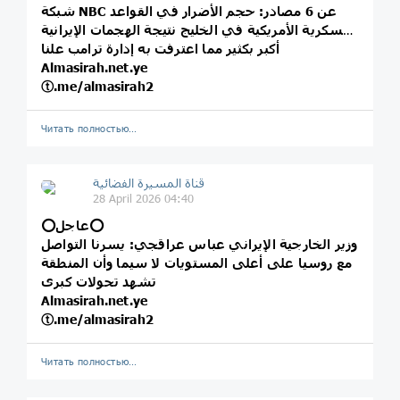
شبكة NBC عن 6 مصادر: حجم الأضرار في القواعد
العسكرية الأمريكية في الخليج نتيجة الهجمات الإيرانية
أكبر بكثير مما اعترفت به إدارة ترامب علنا
Almasirah.net.ye
ⓣ.me/almasirah2
Читать полностью…
قناة المسيرة الفضائية
28 April 2026 04:40
⭕️عاجل⭕️
وزير الخارجية الإيراني عباس عراقجي: يسرنا التواصل
مع روسيا على أعلى المستويات لا سيما وأن المنطقة
تشهد تحولات كبرى
Almasirah.net.ye
ⓣ.me/almasirah2
Читать полностью…