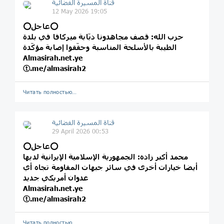
قناة المسيرة الفضائية
12 May 2026 19:05
⭕️عاجل⭕️
حزب الله: قصف مجاهدونا دبّابة ميركافا في بلدة
الطيبة بالأسلحة المناسبة وحقّقوا إصابة مؤكّدة
Almasirah.net.ye
ⓣ.me/almasirah2
Читать полностью…
قناة المسيرة الفضائية
29 April 2026 00:53
⭕️عاجل⭕️
محمد أكبر زاده: الجمهورية الإسلامية الإيرانية لديها
أيضا خيارات أخرى في سائر جبهات المقاومة تجاه أي
عدوان أمريكي جديد
Almasirah.net.ye
ⓣ.me/almasirah2
Читать полностью…