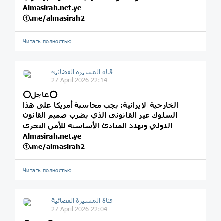
Almasirah.net.ye
ⓣ.me/almasirah2
Читать полностью…
قناة المسيرة الفضائية
27 April 2026 22:14
⭕️عاجل⭕️
الخارجية الإيرانية: يجب محاسبة أمريكا على هذا
السلوك غير القانوني الذي يضرب صميم القانون
الدولي ويهدد المبادئ الأساسية للأمن البحري
Almasirah.net.ye
ⓣ.me/almasirah2
Читать полностью…
قناة المسيرة الفضائية
27 April 2026 22:04