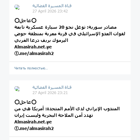
قناة المسيرة الفضائية
27 April 2026 23:42
⭕️عاجل⭕️
مصادر سورية: توغل نحو 20 سيارة عسكرية تابعة
لقوات العدو الإسرائيلي في قرية معرية بمنطقة حوض
اليرموك بريف درعا الغربي
Almasirah.net.ye
ⓣ.me/almasirah2
Читать полностью…
قناة المسيرة الفضائية
27 April 2026 23:21
⭕️عاجل⭕️
المندوب الإيراني لدى الأمم المتحدة: أمريكا هي من
تهدد أمن الملاحة البحرية وليست إيران
Almasirah.net.ye
ⓣ.me/almasirah2