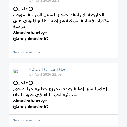
27 April 2026 22:14
⭕️عاجل⭕️
الخارجية الإيرانية: احتجاز السفن الإيرانية بموجب
مذكرات قضائية أمريكية هو إضفاء طابع قانوني على
القرصنة
Almasirah.net.ye
ⓣ.me/almasirah2
Читать полностью…
قناة المسيرة الفضائية
27 April 2026 22:03
⭕️عاجل⭕️
إعلام العدو: إصابة جندي بجروح خطيرة جراء هجوم
بمسيّرة لحزب الله في جنوب لبنان
Almasirah.net.ye
ⓣ.me/almasirah2
Читать полностью…