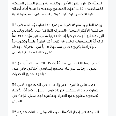
لمحبّة كل فرد للفرد الآخر ، وتقديم له جميع السبل الممكنة
لمُساعدته ؛ فذلك يُقوّي المجتمع ويجعله ذا هيبةٍ أمام أعدائه
فيخافون من قوة أفراده ولا يطمعون في السيطرة عليه.
2⃣ زيادة العلم والمعرفة في المجتمع ؛ فالتعاون يُساهم في
مناقشة الأفكار العلمية والمعارف الثقافية بين الأفراد وبالتالي
الزيادة عليها أو تصحيحها إن كان فيها شيء غير مؤكد ؛ فدائماً
نرى أنّ المجتمعات المُتعاونة تكون أكثر تطوّراً علميّاً وتكنولوجيّاً
، وأفرادها يكونون على مستوىً عالياً من المعرفة ، ومثال
على ذلك المجتمع الياباني.
3⃣ كسب رضا الله تعالى وخاصّةً إن كان التعاون ناتجاً بقصدٍ
ديني ، وبذلك يتمّ بناء مجتمع إسلامي أخلاقي قادر على
مواجهة جميع التحديات.
4⃣ القضاء على ظاهرة الفقر والبطالة في المجتمع ؛ ففي
التعاون يزداد الاستثمار فتزداد فرص العمل ، كما أنّ الأغنياء
يُصبحون يتعاونون مع الفقراء ويقدّمون لهم سبل الراحة في
العيش.
5⃣ السرعة في إنجاز الأعمال ، وبذلك توفير ساعات عديدة