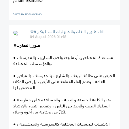
/channel/alnafs2
Читать полностью…
💡تـطـويـر الـذات والـمـهـارات الـسـلـوكـيـة 📊
04 August 2026 01:48
#صور_التعاون
● مساعدة المحتاجين أينما وجدوا في الشارع ، والمدرسة ،
والمؤسسات المختلفة.
● الحرص على نظافة البيئة ، والشارع ، والمدرسة ، والمرافق
العامة ، وعدم إلقاء القمامة على الأرض ، بل في المكان
المخصص لها.
● نشر الكلمة الحسنة والطيبة ، والمساعدة على ممارسة
السلوك الطيب والجيد بين الناس ، وتقديم النصح والإرشاد
لكلّ من يحتاجه من أخوة وزملاء.
● الانتساب للجمعيات المختلفة كالمدرسية والمجتمعية ،