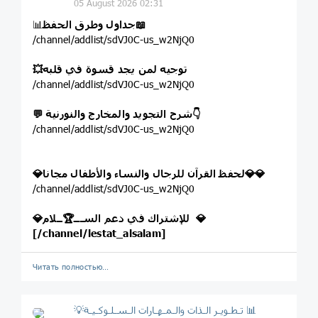
05 August 2026 02:31
جداول وطرق الحفظ📖
📊
/channel/addlist/sdVJ0C-us_w2NjQ0
💥توجيه لمن يجد قسوة في قلبه
/channel/addlist/sdVJ0C-us_w2NjQ0
💬 شرح التجويد والمخارج والنورنية👇
/channel/addlist/sdVJ0C-us_w2NjQ0
💎لحفظ القرآن للرجال والنساء والأطفال مجانا💎💎
/channel/addlist/sdVJ0C-us_w2NjQ0
💎للإشتراك في دعم الســـ🏆ــلام 💎
[
/channel/lestat_alsalam
]
Читать полностью…
💡تـطـويـر الـذات والـمـهـارات الـسـلـوكـيـة 📊