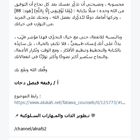
محسوبة ، ونصيحتي أن تذكِّر نفسك بعد كل نجاح أن التوفيق
من الله وحده ؛ مثلًا بكتابة : ﴿وَمَا تَوْفِيقِي إِلَّا بِاللَّهِ﴾ [هود: 88]
، وتركها أمامك دومًا لتُذكِّرك بفضل الله ، وتحثك على المزيد
من التوازن في حياتك.
وبالنسبة للانفعال حتى مع خيال التحدِّي فهذا مؤشر طيِّب ،
يدلُّ على أنك إنسان طبيعيٌّ ، فلا تكتفِ بالخيال ، بل سانِدْه
بالكتابة والتخطيط وتنظيم الأفكار ، ومع الوقت وتَكرار الأعمال
والنجاح ستَصير أكثر نضوجًا وأكثر توازُنًا في انفعالاتك.
وفَّقك الله ونفَع بك
أ / رفيقة فيصل دخان
رابط الموضوع :
https://www.alukah.net/fatawa_counsels/0/125773/#ixzz64mtRAK8o
💬
تـطوير الذات والمـهارات السـلوكية
📌
/channel/alnafs2