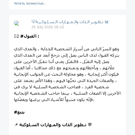
Читать полностью…
💡تـطـويـر الـذات والـمـهـارات الـسـلـوكـيـة 📊
29 July 2026 18:16
:
#القبول
2⃣
وهو السرّ الثاني من أسرار الشخصية الجذابة ، والمدى الذي
يتركه القبول لدى الناس يصل إلى درجةٍ أبعد من المدى الذي
يصل إليه التقبّل ، فالتقبّل يعني أننا نتقبّل الآخرين على
علّاتهم ، وبأخطائهم ونمنحهم مع ذلك صداقتنا ، أما القبول
فيكون أكثر إيجابية ، وهو محاولة البحث عن الجوانب الإيجابية
، والصفات الجيدة التي نحبُّها فيهم ، وهذا الأمر يعتمد على
شخصية الفرد ، فصاحب الشخصية السلبية لا يرى في
الآخرين إلا الصفات السلبية ، بينما صاحب الشخصية الإيجابية
فإنّه يكون منتبهاً للأشياء التي يرغبها ويفضّلها.
#يتبع
💬
تـطوير الذات والمـهارات السـلوكية
📌