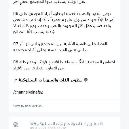
من الوقت يستفيد منها المجتمع بعملٍ آخر.
6⃣ توفير الجهد والتعب ؛ فعندما يتعاون أفراد المجتمع على
أمر ما فإنّ جهده سيتوزّع عليهم جميعاً ، أمّا إن قام به شخص
واحد فسيتحمّل كلّ المجهود والتعب وحده ، ومع ذلك قد لا
يُتقنه بسبب قلّة النصائح.
7⃣ القضاء على ظاهرة الأنانية بين المجتمع والتي لها أثر
سلبي على الفرد نفسه وعلى أفراد مجتمعه.
8⃣ انتعاش المجتمع ماديًّا ، وجعله ذا اقتصادٍ قويّ ، وينتج ذلك
من التعاون التجاري بين الأفراد.
💬
تـطوير الذات والمـهارات السـلوكية
📌
/channel/alnafs2
Читать полностью…
💡تـطـويـر الـذات والـمـهـارات الـسـلـوكـيـة 📊
03 August 2026 11:10