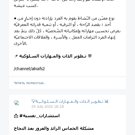
كسب عيشه.
● نوع معيّن من النّشاط يقوم به الفرد بإرادته دون إجبارٍ من
أحد ؛ بقصد الرّاحة ، أو الترفيه ، أو تنمية قدراته المعرفيّة
بغرض تحسين مهاراته وإمكانياته الشّخصيّة ، كلّ ذلك يتمّ بعد
إنهاء الفرد التزامات العمل ، والأسرة ، والعلاقات الاجتماعيّة
الأخرى.
💬
تـطوير الذات والمـهارات السـلوكية
📌
/channel/alnafs2
Читать полностью…
💡تـطـويـر الـذات والـمـهـارات الـسـلـوكـيـة 📊
29 July 2026 18:18
#استشارات_نفسية
📩
مشكلة الحماس الزائد والغرور بعد النجاح