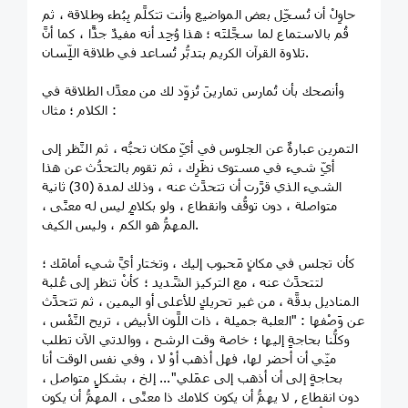
حاوِلْ أن تُسجِّل بعض المواضيع وأنت تتكلَّم بِبُطء وطلاقة ، ثم
قُم بالاستماع لما سجَّلتَه ؛ هذا وُجِد أنه مفيدٌ جدًّا ، كما أنَّ
تلاوة القرآن الكريم بتدبُّر تُساعد في طلاقة اللِّسان.
وأنصحك بأن تُمارس تمارينَ تُزوِّد لك من معدَّل الطلاقة في
الكلام ؛ مثال :
التمرين عبارةٌ عن الجلوس في أيِّ مكان تحبُّه ، ثم النَّظر إلى
أيِّ شيء في مستوى نظَرِك ، ثم تقوم بالتحدُّث عن هذا
الشيء الذي قرَّرت أن تتحدَّث عنه ، وذلك لمدة (30) ثانية
متواصلة ، دون توقُّف وانقطاع ، ولو بكلامٍ ليس له معنًى ،
المهمُّ هو الكم ، وليس الكيف.
كأن تجلس في مكانٍ مَحبوب إليك ، وتختار أيَّ شيء أمامَك ؛
لتتحدَّث عنه ، مع التركيز الشَّديد ؛ كأنْ تنظر إلى عُلبة
المناديل بدقَّة ، من غير تحريكٍ للأعلى أو اليمين ، ثم تتحدَّث
عن وَصْفها : "العلبة جميلة ، ذات اللَّون الأبيض ، تريح النَّفْس ،
وكلُّنا بحاجةٍ إليها ؛ خاصة وقت الرشح ، ووالدتي الآن تطلب
منِّي أن أحضر لها، فهل أذهب أوْ لا ، وفي نفس الوقت أنا
بحاجةٍ إلى أن أذهب إلى عمَلي"... إلخ ، بشكلٍ متواصل ،
دون انقطاع , لا يهمُّ أن يكون كلامك ذا معنًى ، المهمُّ أن يكون