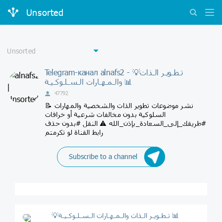
Unsorted
Telegram-канал alnafs2 - 💡تـطـويـر الـذات
والـمـهـارات الـسـلـوكـيـة 📊
47792
📝 نشر موضوعات تطوير الذات والشخصية والمهارات
السلوكية بدون مخالفات شرعية أو خرافات
#طريقك_إلى_السعادة_بإذن_الله ⚠️ النقل #بدون حذف
رابط القناة لو تكرمتم
Subscribe to a channel
💡تـطـويـر الـذات والـمـهـارات الـسـلـوكـيـة 📊