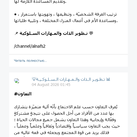
وتقديم المساعدة اللازمة لها.
● ترتيب الغرفة الشخصيّة ، وتنظيفها ، وتهويتها باستمرار ،
ومساعدة الأم في أعمال المنزل المختلفة ، وتلبية طلباتها.
💬
تـطوير الذات والمـهارات السـلوكية
📌
/channel/alnafs2
Читать полностью…
💡تـطـويـر الـذات والـمـهـارات الـسـلـوكـيـة 📊
04 August 2026 01:45
#التعاون
يُعرف التعاون حسب علم الاجتماع بأنّه آلية متميّزة يتشارك
بها عدد من الأفراد من أجل الحصول على نتيجةٍ مشتركةٍ
وفعّالة وإيجابية وهذا التعاون يشمل جميع مجالات الحياة ؛
حيث يجب التعاون سياسياً واقتصادياً وثقافياً وعلمياً وعملياً ،
فذلك يزيد من قوة المجتمع ويجعله في قمة عالية من