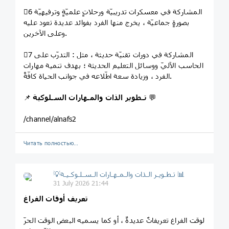
6⃣ المشاركة في معسكرات تدريبيّة ورحلاتٍ علميّةٍ وترفيهيّة
بصورةٍ جماعيّة ، يخرج منها الفرد بفوائد عديدة تعود عليه
وعلى الآخرين.
7⃣ المشاركة في دورات تقنيّة حديثة ، مثل : التدرّب على
الحاسب الآليّ ووسائل التعليم الحديثة ؛ بهدف تنمية مهارات
الفرد ، وزيادة سعة اطّلاعه في جوانب الحياة كافّةً.
💬
تـطوير الذات والمـهارات السـلوكية
📌
/channel/alnafs2
Читать полностью…
💡تـطـويـر الـذات والـمـهـارات الـسـلـوكـيـة 📊
31 July 2026 21:44
تعريف أوقات الفراغ
لوقت الفراغ تعريفاتٌ عديدةٌ ، أو كما يسميه البعض الوقت الحرّ