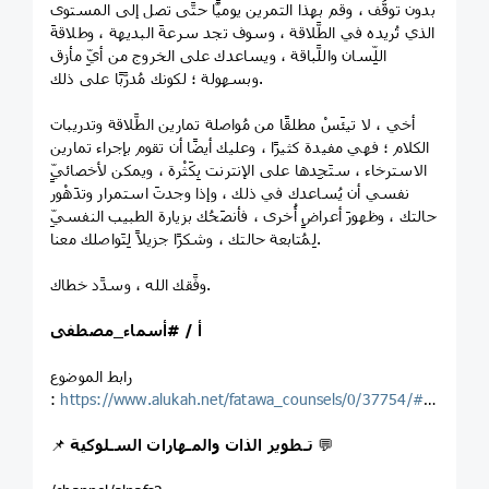
بدون توقُّف ، وقم بهذا التمرين يوميًّا حتَّى تصل إلى المستوى
الذي تُريده في الطَّلاقة ، وسوف تجد سرعةَ البديهة ، وطلاقةَ
اللِّسان واللَّباقة ، ويساعدك على الخروج من أيِّ مأزق
وبسهولة ؛ لكونك مُدرَّبًا على ذلك.
أخي ، لا تيئَسْ مطلقًا من مُواصلة تمارين الطَّلاقة وتدريبات
الكلام ؛ فهي مفيدة كثيرًا ، وعليك أيضًا أن تقوم بإجراء تمارين
الاسترخاء ، ستَجِدها على الإنترنت بِكَثْرة ، ويمكن لأخصائيٍّ
نفسي أن يُساعدك في ذلك ، وإذا وجدتَ استمرار وتدَهْور
حالتك ، وظهورَ أعراضٍ أُخرى ، فأنصَحُك بزيارة الطبيب النفسيِّ
لِمُتابعة حالتك ، وشكرًا جزيلاً لِتَواصلك معنا.
وفَّقك الله ، وسدَّد خطاك.
أ /
#أسماء_مصطفى
رابط الموضوع
:
https://www.alukah.net/fatawa_counsels/0/37754/#ixzz65LQLX56i
💬
تـطوير الذات والمـهارات السـلوكية
📌