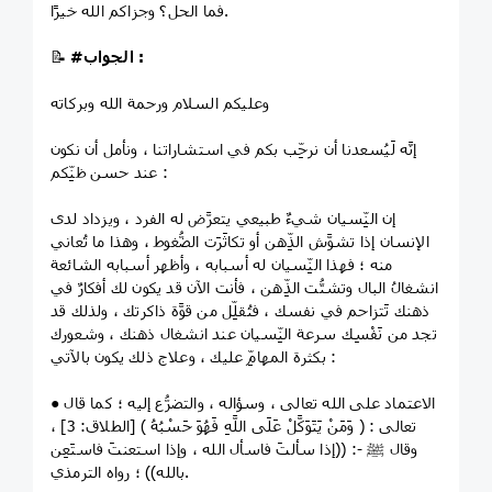
فما الحل؟ وجزاكم الله خيرًا.
:
#الجواب
📝
وعليكم السلام ورحمة الله وبركاته
إنَّه لَيُسعدنا أن نرحِّب بكم في استشاراتنا ، ونأمل أن نكون
عند حسن ظنِّكم :
إن النِّسيان شيءٌ طبيعي يتعرَّض له الفرد ، ويزداد لدى
الإنسان إذا تشوَّش الذِّهن أو تكاثَرَت الضُّغوط ، وهذا ما تُعاني
منه ؛ فهذا النِّسيان له أسبابه ، وأظهر أسبابه الشائعة
انشغالُ البال وتشتُّت الذِّهن ، فأنت الآن قد يكون لك أفكارٌ في
ذهنك تَتزاحم في نفسك ، فتُقلِّل من قوَّة ذاكرتك ، ولذلك قد
تجد من نَفْسِك سرعة النِّسيان عند انشغال ذهنك ، وشعورك
بكثرة المهامِّ عليك ، وعلاج ذلك يكون بالآتي :
● الاعتماد على الله تعالى ، وسؤاله ، والتضرُّع إليه ؛ كما قال
تعالى : ﴿ وَمَنْ يَتَوَكَّلْ عَلَى اللَّهِ فَهُوَ حَسْبُهُ ﴾ [الطلاق: 3] ،
وقال ﷺ -: ((إذا سألتَ فاسأل الله ، وإذا استعنتَ فاستَعِن
بالله)) ؛ رواه الترمذي.