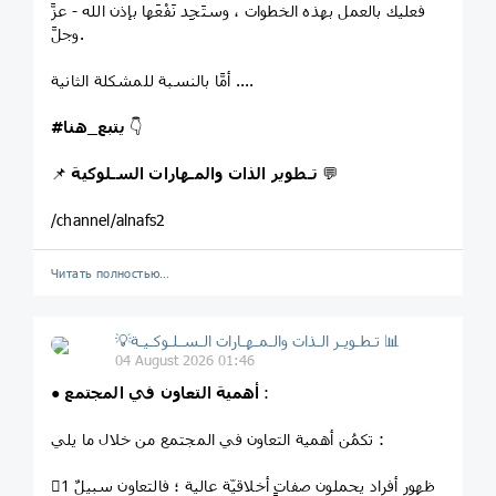
فعليك بالعمل بهذه الخطوات ، وستَجِد نَفْعَها بإذن الله - عزَّ
وجلَّ.
أمَّا بالنسبة للمشكلة الثانية ....
👇
#يتبع_هنا
💬
تـطوير الذات والمـهارات السـلوكية
📌
/channel/alnafs2
Читать полностью…
💡تـطـويـر الـذات والـمـهـارات الـسـلـوكـيـة 📊
04 August 2026 01:46
:
أهمية التعاون في المجتمع
●
تكمُن أهمية التعاون في المجتمع من خلال ما يلي :
1⃣ ظهور أفراد يحملون صفاتٍ أخلاقيّة عالية ؛ فالتعاون سبيلٌ