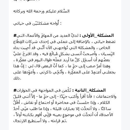
السَّلام عليكم ورحمة الله وبركاته
أُواجه مشكلتَيْن في حياتي :
#المشكلة_الأولى
:
لديَّ العديد من المهامِّ والأعمال التي
تضغط حياتي ، بالإضافة إلى عملي في إحدى شركات القِطَاع
الخاص ، والمشكلة التي تُواجهني الآن أنَّني قد أُصِبت بداء
النِّسيان ، وأصبحتُ أنسى بشكلٍ مُبالَغ فيه ، وقد اقترحَ عليَّ
بعضُهم أن أسجِّل كلَّ ما أريد عملَه طوال اليوم في مفكِّرة ،
وهذا أمرٌ صعب إلى حدٍّ ما ، كما أنَّ البعض قال لي : إنَّ هذا
يجعلني أعتمِدُ على المفكِّرة ، وأنُحِّي ذاكرتي ، وأعوِّدها على
ذلك.
#المشكلة_الثانية
:
تَكْمن في المواجهة في الحوارات
والاجتماعات ؛ فأنا أقرأ وأكتب جيِّدًا - إلى حدٍّ ما - إلاَّ أنني قليلُ
الكلام ، وإذا جلستُ في محاضرة أو اجتماع أو نقاش ، أظَلُّ
ساكتًا ، ولا أتحدَّث إلا بعبارات قليلة ، وإذا ما طلب منِّي أحدُ
الأصدقاء أن أتحدَّث في موضوعٍ بعينه فإنِّي أقوم بكتابته أولاً ،
ثم قراءته ، ولا أستطيع الارتجال.