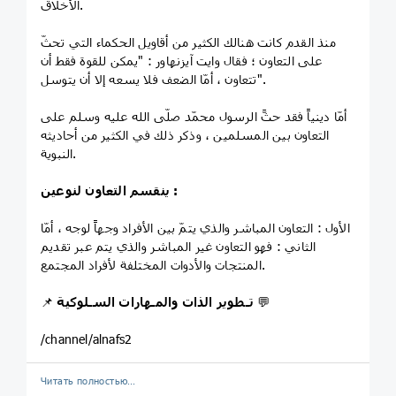
الأخلاق.
منذ القدم كانت هنالك الكثير من أقاويل الحكماء التي تحثّ
على التعاون ؛ فقال وايت آيزنهاور : "يمكن للقوة فقط أن
تتعاون ، أمّا الضعف فلا يسعه إلا أن يتوسل".
أمّا دينياً فقد حثَّ الرسول محمّد صلّى الله عليه وسلم على
التعاون بين المسلمين ، وذكر ذلك في الكثير من أحاديثه
النبوية.
ينقسم التعاون لنوعين :
الأول : التعاون المباشر والذي يتمّ بين الأفراد وجهاً لوجه ، أمّا
الثاني : فهو التعاون غير المباشر والذي يتم عبر تقديم
المنتجات والأدوات المختلفة لأفراد المجتمع.
💬
تـطوير الذات والمـهارات السـلوكية
📌
/channel/alnafs2
Читать полностью…