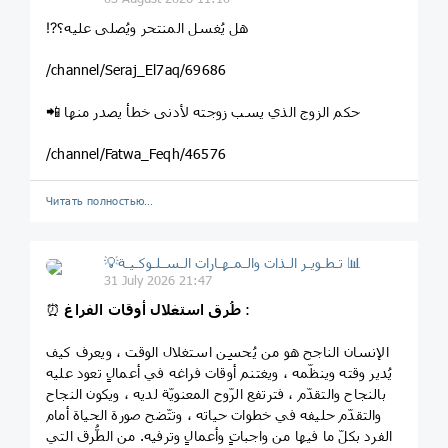
⁉️هل يُغسل المنتحر ويُصلى عليه؟
/channel/Seraj_El7aq/69686
📲 حكم الزوج الذي يسب زوجته لأدنى خطأ يصدر منها
/channel/Fatwa_Feqh/46576
Читать полностью…
💡تـطـويـر الـذات والـمـهـارات الـسـلـوكـيـة 📊
31 July 2026 21:47
:
طُرق استغلال أوقات الفراغ
⏰
الإنسان الناجح هو من يُحسِن استغلال الوقت ، ويعرف كيف
يُدير وقته وينظّمه ، ويغتنم أوقات فراغه في أعمالٍ تعود عليه
بالنجاح والتقدّم ، فترتفع الرّوح المعنويّة لديه ، ويكون النجاح
والتقدّم حليفه في خطوات حياته ، وتتّضح صورة الحياة أمام
الفرد بكلّ ما فيها من واجباتٍ وأعمالٍ وترفيه. من الطُّرق التي