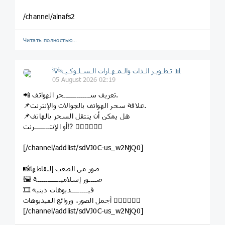
/channel/alnafs2
Читать полностью…
💡تـطـويـر الـذات والـمـهـارات الـسـلـوكـيـة 📊
05 August 2026 02:19
📲 تعريف ســــــــــــحر الهواتف.
📌علاقة سحر الهواتف بالجوالات والإنترنت.
📌هل يمكن أن ينتقل السحر بالهاتف
أو الإنتـــــــرنت⁉️ 👇🏻👇🏻👇🏻
[/channel/addlist/sdVJ0C-us_w2NjQ0]
📸صور من الصعب إلتقاطها
🖼 صــــور إسلاميـــــــــــة
🎞 فيــــــــديوهات دينية
أجمل الصور، وروائع الفيديوهات 👇🏻👇🏻👇🏻
[/channel/addlist/sdVJ0C-us_w2NjQ0]