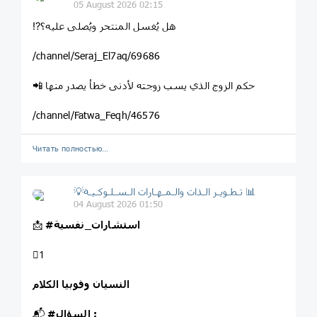
05 August 2026 02:15
⁉️هل يُغسل المنتحر ويُصلى عليه؟
/channel/Seraj_El7aq/69686
📲 حكم الزوج الذي يسب زوجته لأدنى خطأ يصدر منها
/channel/Fatwa_Feqh/46576
Читать полностью…
💡تـطـويـر الـذات والـمـهـارات الـسـلـوكـيـة 📊
04 August 2026 01:50
#استشارات_نفسية
📩
1⃣
النسيان وفوبيا الكلام
:
#السؤال
📬