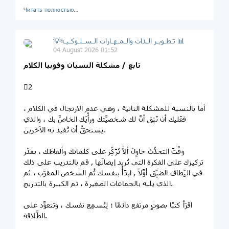
Читать полностью…
💡تـطـويـر الـذات والـمـهـارات الـسـلـوكـيـة 📊
04 August 2026 01:52
تابع / مشكلة النسيان وفوبيا الكلام
2⃣
أما بالنسبة للمشكلة الثانية ، وهي عدم الارتجال في الكلام ،
فعَليك أن تَثِق أنَّ لك شخصيَّتك ورأْيَك الخاصَّ بك ، والذي
يستحقُّ أن تُفيد به الآخَرين.
وقْتَ التحدُّث حاوِلْ ألاَّ تُرَكِّز على كلماتك وألفاظك ، بقَدْر
تركيزك على الفكرة التي تُريد إيصالَها , قم بالتدريب على ذلك
في النِّطاق الضيِّق أوَّلاً , ابدَأْ بنفسك ثُم الشخص المقرَّب ، ثم
الذي يليه بالجماعات الصغيرة ، ثم الكبيرة بالتدريج.
اقرَأ كتبًا بصوتٍ مرتفع دائمًا ؛ لِتُسمِع نفسك ، وتتعوَّد على
الطَّلاقة.