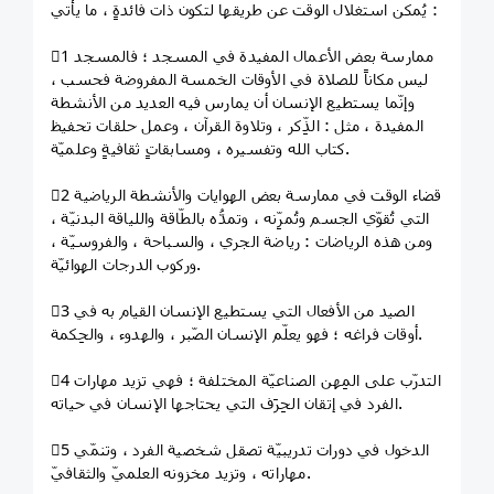
يُمكن استغلال الوقت عن طريقها لتكون ذات فائدةٍ ، ما يأتي :
1⃣ ممارسة بعض الأعمال المفيدة في المسجد ؛ فالمسجد
ليس مكاناً للصلاة في الأوقات الخمسة المفروضة فحسب ،
وإنّما يستطيع الإنسان أن يمارس فيه العديد من الأنشطة
المفيدة ، مثل : الذِّكر ، وتلاوة القرآن ، وعمل حلقات تحفيظ
كتاب الله وتفسيره ، ومسابقاتٍ ثقافيةٍ وعلميّة.
2⃣ قضاء الوقت في ممارسة بعض الهوايات والأنشطة الرياضية
التي تُقوّي الجسم وتُمرِّنه ، وتمدُّه بالطّاقة واللياقة البدنيّة ،
ومن هذه الرياضات : رياضة الجري ، والسباحة ، والفروسيّة ،
وركوب الدرجات الهوائيّة.
3⃣ الصيد من الأفعال التي يستطيع الإنسان القيام به في
أوقات فراغه ؛ فهو يعلّم الإنسان الصّبر ، والهدوء ، والحِكمة.
4⃣ التدرّب على المِهن الصناعيّة المختلفة ؛ فهي تزيد مهارات
الفرد في إتقان الحِرَف التي يحتاجها الإنسان في حياته.
5⃣ الدخول في دورات تدريبيّة تصقل شخصية الفرد ، وتنمّي
مهاراته ، وتزيد مخزونه العلميّ والثقافيّ.