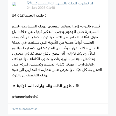
💡تـطـويـر الـذات والـمـهـارات الـسـلـوكـيـة 📊
24 July 2026 01:48
:
طلب المساعدة
4⃣
يُنصح بالتوجه إلى المعالج النفسي بهدف المساعدة وتعلم
السيطرة على الهموم وتجنب التفكير فيها ، من خلال اتباع
طرق فعّالة للتخلص من التعب والتوتر ، كما يمكن أن يصف
الطبيب أنواعاً معينة من الأدوية التي تساهم في تهدئة
النفس خلال النهار ، وتُحسن القدرة على الاسترخاء والنوم
ليلاً ، وبالإضافة إلى أنّه ينصح باتباع نمط غذائي صحي ،
ومتكامل ، وغني بالبروتينات والحبوب الكاملة ، والفواكه ،
والخضراوات ؛ بهدف تغذية الجسم وتحسين قدرته على
العمل بشكل جيّد ، والحرص على ممارسة التمارين الرياضية
بهدف التخفيف من التوتر.
💬
تـطوير الذات والمـهارات السـلوكية
📌
/channel/alnafs2
Читать полностью…