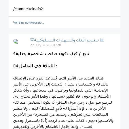
/channel/alnafs2
Читать полностью…
💡تـطـويـر الـذات والـمـهـارات الـسـلـوكـيـة 📊
27 July 2026 01:28
تابع / كيف تكون صاحب شخصية جذابة؟
:
اللباقة في التعامل
4⃣
هناك العديد من الأمور التي تُساعد الفرد على الاتصاف
باللباقة واكتسابها ، منها : التحدث إلى الآخرين عن الأمور
الإيجابية التي يفضلونها ويرغبون في سماعها ، وأن يتذكر
الأسماء والوجوه ، فلا يُظهر نسيانها ، وهذا الأمر يحتاج إلى
تدريبٍ متواصل ، ومن طرق اللباقةِ أن يكون الشخص عند ثقة
الآخرين به ، فإذا أسرّوا له بأمرٍ فليحفظهُ لهم ، ولا ينشر
الشائعات التي تضرّهم ، ويبتعد عن السخرية من الآخرين
والاستهزاء بهم ، كذلك عليه عدم ترديد (أنا) باستمرار ومديح
نفسه ، وإنما إظهار الاهتمام بالآخرين وتقديرهم.