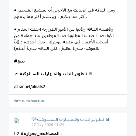
● ومن اللباقة في الحديث مع الآخرين أن يستمع الشخص
أكثر مما يتكلم ، ويبتسم أكثر مما يتجهّم.
● ولأهمية اللباقة ولأنها من الأمور الضرورية احتلت المقام
الأول في الصفات المطلوبة في الموظفين عند جماعة من
أصحاب الأعمال في مدينة نيويورك ، يقول أحدهم : (إنّ
الموهبة شيءٌ عظيمٌ ، لكن اللباقة شيءٌ أعظم).
#يتبع
💬
تـطوير الذات والمـهارات السـلوكية
📌
/channel/alnafs2
Читать полностью…
💡تـطـويـر الـذات والـمـهـارات الـسـلـوكـيـة 📊
27 July 2026 01:24
:
#المصافحة_بحرارة
2⃣