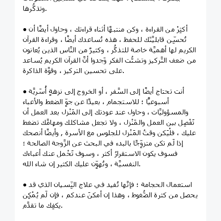
وتذكُّرها.
● أكثِرْ من القراءة ، وكن منتبهًا أثناء قراءتك ، وحاول أيضًا أن
تُحسِّن قابليَّتَك للحفظ ، هذه تُساعدك أيضًا ، وقراءة القرآن
الكريم لها أهميَّة خاصة للتذكُّر ، وكثيرٌ من النَّاس الذين يُعانون
من ضعف التَّركيز وتشتُّت الفكر وَجدوا أنَّ القرآن الكريم يُساعد
على تحسين التركيز ، وقوَّة الذاكرة.
● أنت تحتاج أيضًا إلى السَّفر ، أو الخروج إلى نزهةٍ أُسَريَّة
أسبوعيًّا ؛ للاستجمام ، بعيدًا عن جوِّ الضغط والأعباء
والمسؤوليَّات ، وحاول عند عودتك إلى المَنْزل بعد العمل أن
تَفْصِل بين العمل والمَنْزل ، ولا تجعل مشاكلك ومهامَّك تضغط
عليك ، فلْيَكن وقتُ المَنْزل للجلوس مع الأسرة , وأيضًا أنصحك
إذا لَم تكن متزوِّجًا بالبدء في البحث عن الزَّوجة الصالحة ؛
فسوف يكون الاستقرارُ أكثر ، وسوف تَحْمل عنك أعباءك
النفسيَّة ، وتُهوِّن عليك الكثير إن شاء الله.
● استعمال الحجامة ؛ فإنَّها تُفيد في علاج النِّسيان الذي قد
يحصل من كثرة الضُّغوط ، وهذا إن أمكنَ عندكم ، فإن لَم يُمْكِن
يكفِك ما تقدَّم.