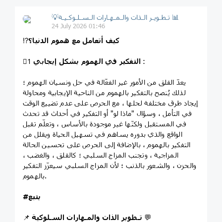
💡تـطـويـر الـذات والـمـهـارات الـسـلـوكـيـة 📊
24 July 2026 01:46
كيف أتعامل مع هموم الدنيا؟
⁉️
:
التفكير في الهموم بشكل إيجابي
1⃣
يعدّ القلق من الأمور غير الفعّالة في حل ونسيان الهموم ؛
لذلك يُنصح بالتفكير بالهموم من الناحية الإيجابية ومحاولة
إيجاد طرق مختلفة لحلها ، مع الحرص على عدم تضييع الوقت
في التأمل ، وسؤال "ماذا لو" أو التفكير في أحداث قد تحدث
في المستقبل ولكنّها غير موجودة بالأساس ، وتعلّم تقبل
الواقع والذي بدوره يساهم في تسهيل الحياة ويقلل من
التفكير بالهموم ، بالإضافة إلى الحرص على تحسين الحالة
المزاجية ، وتجنب المزاج السلبي ؛ كالقلق ، والغضب ،
والحزن ، والشعور بالذنب ؛ لأن المزاج السلبي سيعزّز التفكير
بالهموم.
#يتبع
💬
تـطوير الذات والمـهارات السـلوكية
📌