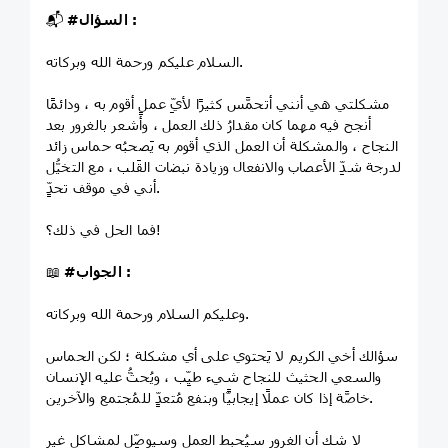
:
#السؤال
📬
السلام عليكم ورحمة الله وبركاته.
مشكلتي هي أنني أتحمَّس كثيرًا لأيِّ عملٍ أقوم به ، ودائمًا
أنجح فيه مهما كان مقدارُ ذلك العمل ، وأشعر بالغرور بعد
النجاح ، والمشكلة أن العمل الذي أقوم به يَصحبُه حماس زائد
لدرجة شدِّ الأعصاب والانفعال وزيادة نبضات القَلب ، مع التخيُّل
أني في موقف تحدٍّ.
فما الحل في ذلك؟!
:
#الجواب
📖
وعليكم السلام ورحمة الله وبركاته.
سؤالك أخي الكريم لا يَحتوي على أي مشكلة ؛ لكن الحماس
والسعي الحثيث للنجاح شيء طيِّب ، ويُحثُّ عليه الإنسان
خاصَّة إذا كان عملًا إيجابيًّا وبنفع مُتعدٍّ للمُجتمع والآخرين.
لا شك أن الغرور سيُحبط العمل وسيوصِّل لمشاكل غير