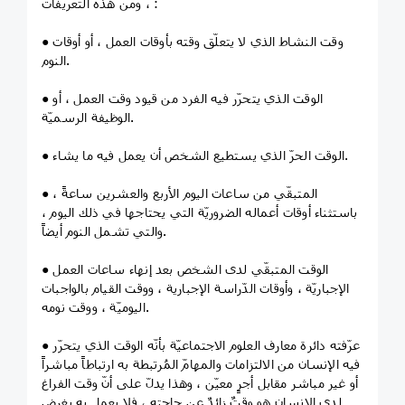
، ومن هذه التّعريفات :
● وقت النشاط الذي لا يتعلّق وقته بأوقات العمل ، أو أوقات
النوم.
● الوقت الذي يتحرّر فيه الفرد من قيود وقت العمل ، أو
الوظيفة الرسميّة.
● الوقت الحرّ الذي يستطيع الشخص أن يعمل فيه ما يشاء.
● المتبقّي من ساعات اليوم الأربع والعشرين ساعةً ،
باستثناء أوقات أعماله الضروريّة التي يحتاجها في ذلك اليوم ،
والتي تشمل النوم أيضاً.
● الوقت المتبقّي لدى الشخص بعد إنهاء ساعات العمل
الإجباريّة ، وأوقات الدّراسة الإجبارية ، ووقت القيام بالواجبات
اليوميّة ، ووقت نومه.
● عرّفته دائرة معارف العلوم الاجتماعيّة بأنّه الوقت الذي يتحرّر
فيه الإنسان من الالتزامات والمهامّ المُرتبطة به ارتباطاً مباشراً
أو غير مباشر مقابل أجرٍ معيّن ، وهذا يدلّ على أنّ وقت الفراغ
لدى الإنسان هو وقتٌ زائدٌ عن حاجته ، فلا يعمل به بغرض