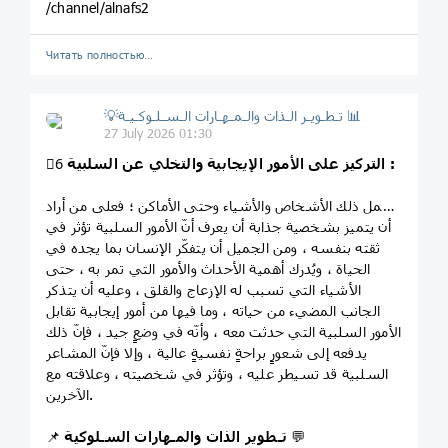
/channel/alnafs2
Читать полностью…
💡تـطـويـر الـذات والـمـهـارات الـسـلـوكـيـة 📊
27 July 2026 01:30
التركيز على الأمور الإيجابية والتخلي عن السلبية :
6⃣
يشمل ذلك الأشخاص والأشياء وحتى الأماكن ؛ فعلى من أراد
أن يتميز بشخصية جذابة أن يعرف أنّ الأمور السلبية تؤثر في
ثقته بنفسه ، ومن الجميل أن يتفكّر الإنسان بما يجده في
الحياة ، ويُدرك أهمية الأحداث والأمور التي تمر به ، حتى
الأشياء التي تسبب له الإزعاج والقلق ، وعليه أن يتذكر
الجانب المضيء من حياته ، وما فيها من أمور إيجابية تقابل
الأمور السلبية التي حدثت معه ، وأنّه في وضعٍ جيد ، فإنّ ذلك
يدفعه إلى شعورٍ براحةٍ نفسيةٍ عالية ، وإلا فإنّ المشاعر
السلبية قد تسيطر عليه ، وتؤثر في شخصيته ، وعلاقته مع
الآخرين.
💬
تـطوير الذات والمـهارات السـلوكية
📌