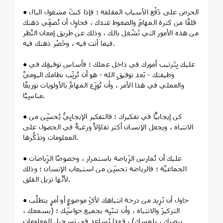
● الحرص على دَفْع الأسباب المقلقة ؛ فإذا كنتَ مشغول البال
قلقًا من كثرة المهامِّ والضغوط عندك ، فحاوِل أن تُصفِّي ذهنك
من هذه الأمور التي تَشْغل بالك ، وذلك عن طريق إمعان النَّظر
فيما أنت فيه ، وحَصْر ذهنك فيه.
● عليك بِتَرتيب أمورك في داخل عملك ؛ فأساس توفيقِك في
وظيفتك - بَعد توفيقِ الله - هو أن تُرتِّب نظامك اليوميَّ
والعملي في هذا الأمر ، وأن تُوزِّع المهامَّ بالأولويات توزيعًا
مناسِبًا.
● كن إيجابيًّا في تفكيرك ؛ فالتفكير الإيجابِيُّ يُحسِّن من
الانتباه ، ويجعل الإنسان أكثر تفاؤلاً ورغبةً في الحصول على
المعلومات وتذَكُّرها.
● عليك أن تُمارس الرِّياضة باستمرار ، وخصوصًا الرِّياضات
الجماعيَّة ؛ فالرياضة تحسِّن من استيعاب الإنسان ؛ وذلك
لأنَّها تزيل القلق.
● حاول أن تَزِيد من درجة انتباهك لأيِّ موضوعٍ أو أمرٍ يتطلَّب
التركيزَ والانتباه ، وأن تنتَبِه بجميع حواسِّك ؛ (بسمعك ،
ببصرك ، بلمسك) ، فهذا يُساعد في تسجيل المعلومات