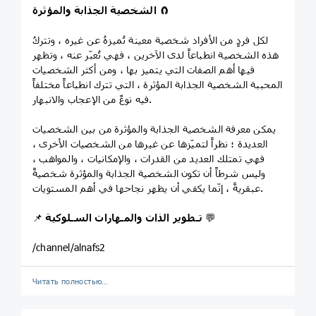
🧲
الشخصية الجذابة والمؤثرة
لكل فردٍ من الأفراد شخصية معينة تُميزهُ عن غيره ، وتتركُ
هذه الشخصية انطباعاً لدى الآخرين ، فهي تُعبّر عنه ، وتظهر
فيها أهم الصفات التي يتميز بها ، ومن أكثر الشخصيات
المحببة الشخصية الجذابة المؤثرة ، التي تترك انطباعاً مختلفاً
فيه نوعٌ من الإعجاب والانبهار.
يمكن معرفة الشخصية الجذابة والمؤثرة من بين الشخصيات
العديدة ؛ نظراً لتميّزها عن غيرها من الشخصيات الأخرى ،
فهي تمتلك العديد من القدرات ، والإمكانيات ، والمواهب ،
وليس شرطاً أن تكون الشخصية الجذابة والمؤثرة شخصيةً
عبقريةً ، إنّما يكفي أن يظهر نجاحها في أهم المستويات.
💬
تـطوير الذات والمـهارات السـلوكية
📌
/channel/alnafs2
Читать полностью…