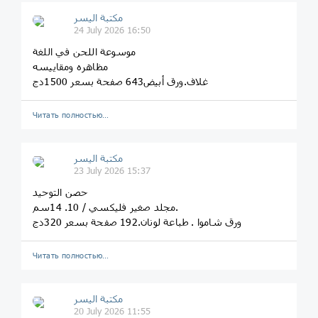
مكتبة اليسر
24 July 2026 16:50
موسوعة اللحن في اللغة
مظاهره ومقاييسه
غلاف.ورق أبيض643 صفحة بسعر 1500دج
Читать полностью…
مكتبة اليسر
23 July 2026 15:37
حصن التوحيد
مجلد صغير فليكسي / 10. 14سم.
ورق شاموا . طباعة لونان.192 صفحة بسعر 320دج
Читать полностью…
مكتبة اليسر
20 July 2026 11:55