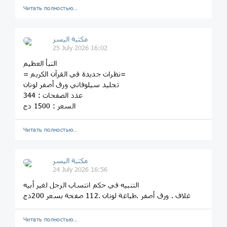
Читать полностью…
مكتبة اليسر
25 July 2026 16:02
النبأ العظيم
= نظرات جديدة في القرآن الكريم=
تجليد سيلوفاني ورق أصفر لونان
عدد الصفحات : 344
السعر : 1500 دج
Читать полностью…
مكتبة اليسر
24 July 2026 16:56
التنبيه في حكم انتساب الرجل لغير أبيه
غلاف . ورق أصفر .طباعة لونان .112 صفحة بسعر 200دج
Читать полностью…