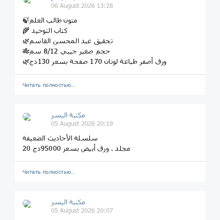
06 August 2026 13:28
🍃متون طالب العلم
🌾 كتاب التوحيد
🌿تحقيق عبد المحسن القاسم
🎋حجم صغير جيبي 8/12 سم
🌿ورق أصفر طباعة لونان 170 صفحة بسعر 130دج
Читать полностью…
مكتبة اليسر
05 August 2026 20:19
سلسلة الأحاديث الضعيفة
20 مجلد . ورق أبيض بسعر 95000دج
Читать полностью…
مكتبة اليسر
05 August 2026 20:07