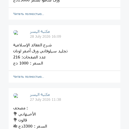
Читать полностью…
مكتبة اليسر
28 July 2026 16:09
شرح العقائد الإسلامية
تجليد سيلوفاني ورق أصفر لونان
عدد الصفحات: 216
السعر : 1000 دج
Читать полностью…
مكتبة اليسر
27 July 2026 11:38
مصحف :
💐 الأصبهاني
💐 قالون
🎋 السعر : 3300دج