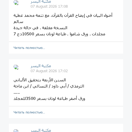
مكتبة اليسر
07 August 2026 17:08
أضواء البيان في إيضاح القرآن بالقرآن. مع تتمة محمد عطية
سالم
النسخة مغلفة . في حالة جيدة
7 مجلدات . ورق شاموا . طباعة لونان بسعر 10500دج
Читать полностью…
مكتبة اليسر
07 August 2026 17:02
السنن الأربعة بتحقيق الألباني
الترمذي / أبي داود / النسائي / ابن ماجة
.....
ورق أصفر طباعة لونان بسعر 3500للمجلد
Читать полностью…
مكتبة اليسر