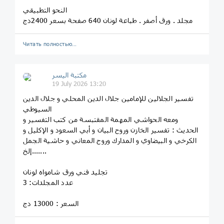
النحو التطبيقي
مجلد . ورق أصفر . طباعة لونان 640 صفحة بسعر 2400دج
Читать полностью…
مكتبة اليسر
19 July 2026 13:20
تفسير الجلالين للإمامين جلال الدين المحلي و جلال الدين
السيوطي
ومعه الحواشي المهمة المقتبسة من كتب التفسير و
الحديث : تفسير الخازن وروح البيان و أبي السعود و الإكليل و
الكرخي و البيضاوي و المدارك وروح المعاني و حاشية الجمل
.......إلخ
تجليد فني ورق شامواه لونان
عدد المجلدات: 3
السعر : 13000 دج