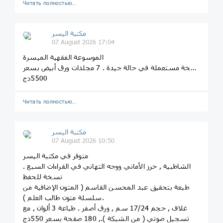
Читать полностью…
مكتبة اليسر
07 August 2026 17:04
الموسوعة الفقهية الميسرة
نسخة مستعملة في حالة جيدة . 7 مجلدات ورق أبيض بسعر
5500دج
Читать полностью…
مكتبة اليسر
07 August 2026 10:50
متوفر في مكتبة اليسر
الشاطبية , حرز الأماني ووجه التهاني في القراءات السبع .
نسخة للحفظ
طبعة بتحقيق عبد المحسن القاسم ( المتون الإضافية من
سلسلة متون طالب العلم ).
غلاف , حجم 17/24 سم , ورق أصفر . طباعة 3 ألوان , مع
تسجيل صوتي ( من الشبكة )., 180 صفحة بسعر 550دج