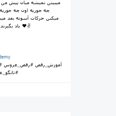
میبینن نمیشه میان پیش من ب
چه جوریه اون چه جوریه
میکنن حرکات آسونه بعد میبی
یاد بگیرند تا نتیجه قشنگ بشه ❤️✌️
demy
#تانگو_عروس_و_داماد #رقص⁩