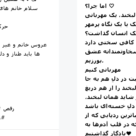
اما چرا؟ 🤍
سلام خانم های 
لبخند، یک مهربانی
حرک
 یک انسان گذاشت؟
عروس خانم و غیر ع
، سخاوتمندانه عشق
ها باید طناز و دل
بورزیم،
مهربانی کنیم
ت در دلِ هم به جا
خند را از هم دریغ
 شاید همان لبخند،
ترین ردپایی که از
#ر
در قلب آدم‌ها به
یادگار گذاشتیم❤️