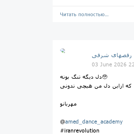
Читать полностью…
 رقصهاى شرقى
03 June 2026 2
دل دیگه تنگ بونه🥹
مهربانو
@
amed_dance_academy
#iranrevolution