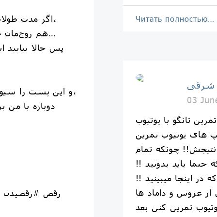
اگر مدت طولانی در استرس و نگرانی بمانیم،
Читать полностью…
هم روح‌مان خسته می‌شود و هم جسم‌مان…
پس حالا بیایید 
 شرقى
و این پست را سیو کنید تا هر وقت دلتان خواست،
03 Jun
دوباره با من ب
پ های یوتیوب تمرین
تیجش!! چونکه تمام
حتما باید بدونید !!
در اینجا میبینید !!
از عروس و داماد ها
تیوب تمرین کنن بعد