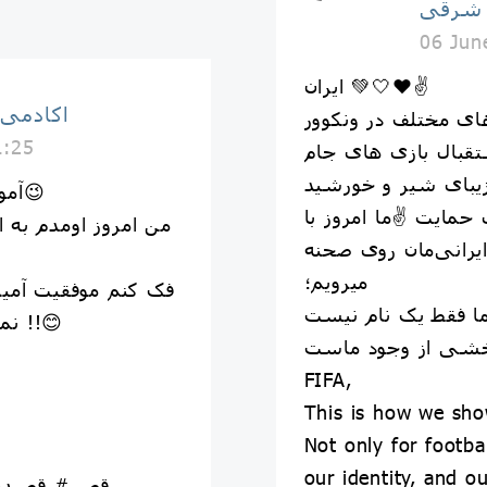
 شرقى
06 Jun
ایران 💚🤍❤️✌️
اكادمى
ی مختلف در ونکوور
1:25
تقبال بازی های جام
زیبای شیر و خورشید
آموزش رقص مردونه به سامورایی😉
 حمایت ✌️ما امروز با
من امروز اومدم به 
رانی‌مان روی صحنه
میرویم؛
فک کنم موفقیت آمیز
نمیکرد😏ولی من تلاشم رو کردم !!😊
FIFA,
This is how we sho
Not only for footbal
our identity, and o