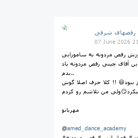
 رقصهاى شرقى
07 June 2026 2
این آقای چینی رقص مردونه یاد
بدم..
 نبود😃 !! کلا حرف اصلا گوش
مهربانو
@
amed_dance_academy
#رقص #رقصیدن #رقصایرانی #رقص_مردونه