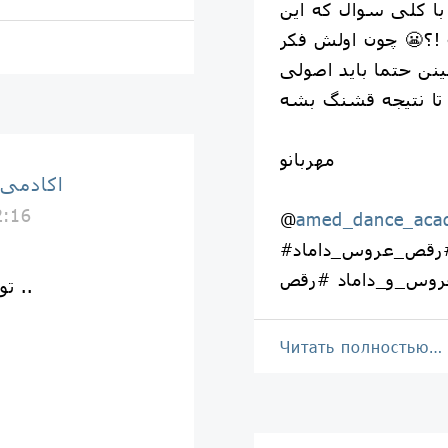
ا کلی سوال که این
 !؟😬 چون اولش فکر
نن حتما باید اصولی
مهربانو
اكادمى
2:16
@
amed_dance_aca
#آموزش_رقص #رقص_عروس #رقص_عروس_داماد
تو که ازاین دل من هیچی ندونی ..
Читать полностью…