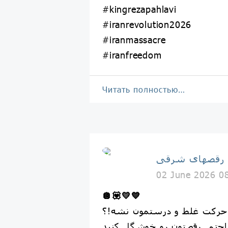
#kingrezapahlavi
#iranrevolution2026
#iranmassacre
#iranfreedom
Читать полностью…
 رقصهاى شرقى
02 June 2026 0
🪩
💟
💛
💙