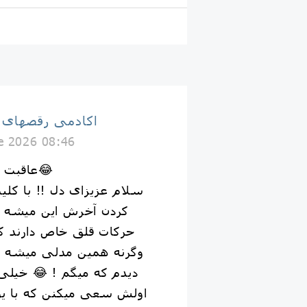
اكادمى رقصهاى
e 2026 08:46
عاقبت تمرین تانگو با یوتیوب😂
سلام عزیزای دل !! با کلی
کردن آخرش این میشه ن
حرکات قلق خاص دارند که 
وگرنه همین مدلی میشه که 
دیدم که میگم ! 😂 خیلی 
اولش سعی میکنن که با یو