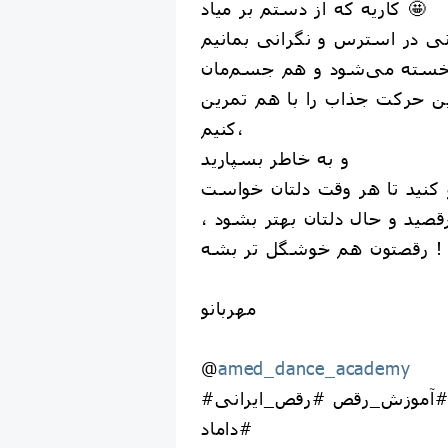
کاریه که از دستم بر میاد 🤩
این حرکت جذاب را با هم تمرین
کنیم،
و به خاطر بسپارید
رقصید و حال دلتان بهتر بشود ،
رقصتون هم خوشگل تر بشه !
مهربانو
@
amed_dance_academy
#رقص #رقصیدن #آموزش_رقص #رقص_ایرانی
#داماد⁩⁩⁩