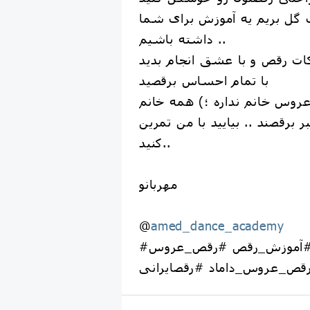
گل بریم یه آموزش برای شما
داشته باشیم ..
ات رقص و با عشق انجام بدید
با تمام احساس برقصید
روس خانم نداره ؛) همه خانم
بر برقصند .. بیایید با من تمرین
کنید..
مهربانو
@
amed_dance_academy
#رقص #آموزش_رقص #رقص_عروس
قص_عروس_داماد #رقصایرانی