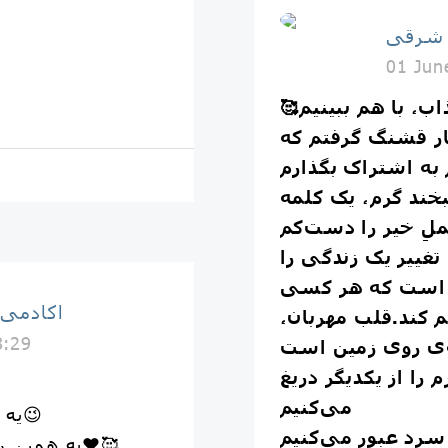
 شرقى
01 Jun
اب، با هم ببینیم
🥰
ار قشنگ گرفتم که
بخند گرم، یک کلمه
لِ خیر را دست‌کم
 تغییر یک زندگی را
نی است که هر کسی
اكادمى
م کند.قلب مهربان،
8:29
را از یکدیگر دریغ
می‌کنیم
یه حرکت غلط و درستمون نشه!؟😉
به همین راحتی رقصتون رو خوشگل کنید❤️🥰