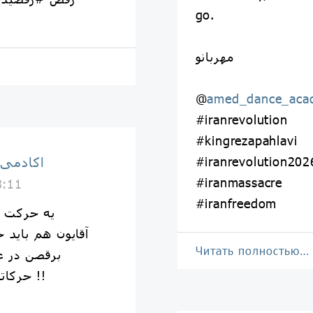
go.
مهربانو
@
amed_dance_aca
#iranrevolution
#kingrezapahlavi
#iranrevolution202
اكادمى
#iranmassacre
8:11
#iranfreedom
⁨ یه حرکت 
آقایون هم باید
Читать полностью…
برقصن در ع
حرکاتشون باید دلبرانه و جذاب باشه !!