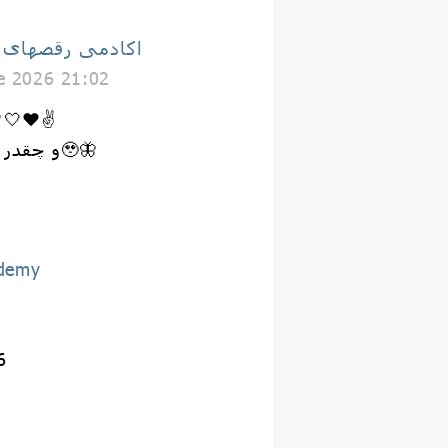
اكادمى رقصهاى
e 2026 21:02
ایرانی بودن افتخاره💚
و چقدر ما قشنگیم کناره هم🥹🦋
demy
6