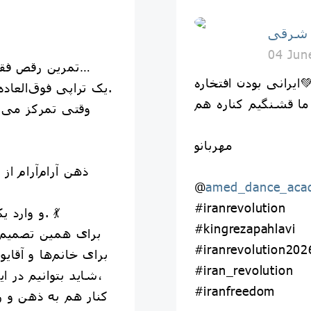
⁨ ⁨ ⁨ ۱ حرکت جذاب رقص مردونه..
 شرقى
04 Jun
تمرین رقص فقط یاد گرفتن چند حرکت نیست…
❤️✌️
یک تراپی فوق‌العاده برای ذهن، روح و جسم است.
وقتی تمرکز می‌ک
مهربانو
ذهن آرام‌آرام ا
@
amed_dance_aca
#iranrevolution
و وارد یک حالِ خوب و پرانرژی می‌شود. 💃
#kingrezapahlavi
برای همین تصمیم 
#iranrevolution202
برای خانم‌ها و آقای
#iran_revolution
شاید بتوانیم در این روزها، حتی برای چند دقیقه،
#iranfreedom
کنار هم به ذهن و ر