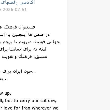
اكادمى رقصهاى
e 2026 07:51
فستیوال فرهنگ ها
در ضمن ما اینچنین به اس
جهانی فوتبال میرویم با پرچم 
البته نه برای تماشا برای
عشق، فرهنگ و هویت ای
چون ایران برای ما فقط یک نام نیست…
بخشی از وجود ماست ..
w up.
l, but to carry our culture,
ur love for Iran wherever we