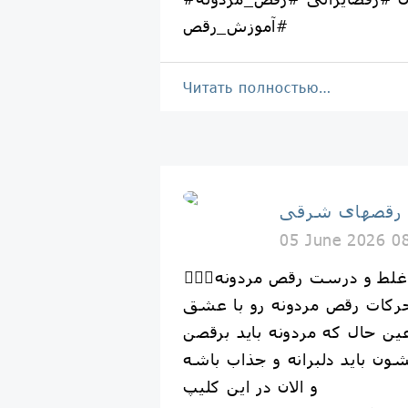
#آموزش_رقص⁩
Читать полностью…
 رقصهاى شرقى
05 June 2026 0
غلط و درست رقص مردونه🤵🏻‍♂️
 حرکات رقص مردونه رو با عشق
ین حال که مردونه باید برقصن
و الان در این کلیپ