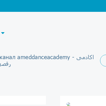
elegram-канал ameddanceacademy
رقصه