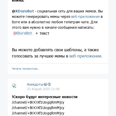
клика.
@
XDuroBot
- социальная сеть для ваших мемов. Вы
можете генерировать мемы через
веб-приложение
в
боте или в абсолютно любом телеграм чате. Для
этого вам нужно в начале сообщения написать:
+ текст
@
XDuroBot
Вы можете добавлять свои шаблоны, а также
голосовать за лучшее мемы в
веб-приложении.
Читать полностью…
Анекдоты😂🔞
23 August 2025 11:06
❗️
Скоро будут интересные новости
/channel/+BOOXf1UogqRmMjcy
/channel/+BOOXf1UogqRmMjcy
/channel/+BOOXf1UogqRmMjcy