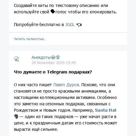
Создавайте хиты по текстовому описанию или
используйте свой
🗣️
голос чтобы его клонировать.
Попробуйте бесплатно в
JGGL
👈
Читать полностью…
Анекдоты😂🔞
29 November 2025 15:45
Что думаете о Telegram подарках?
О них часто пишет
Павел Дуров.
Похоже, что они
становятся не просто красивыми анимациями, а
настоящими коллекционными активами. Особенно
это заметно на сезонных подарках, связанных с
Рождеством и Новым годом. Например,
Santa Hat
🎅
— один из таких подарков — уже начал расти в
цене, и к праздничным датам его стоимость может
вырасти ещё сильнее.