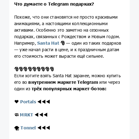
Что думаете о Telegram подарках?
Похоже, что они становятся не просто красивыми
анимациями, а настоящими коллекционными
активами. Особенно это заметно на сезонных
подарках, связанных с Рождеством и Новым годом.
Например,
Santa Hat
🎅
— один из таких подарков
— уже начал расти в цене, и к праздничным датам
его стоимость может вырасти ещё сильнее.
🎅
🎅
🎅
🎅
🎅
🎅
🎅
🎅
🎅
Если хотите взять Santa Hat заранее, можно купить
его во
внутреннем маркете Telegram
или через
один из
трёх популярных маркет-ботов:
❤️
Portals
◀️
◀️
◀️
🧼
MRKT
◀️
◀️
◀️
🌪
Tonnel
◀️
◀️
◀️