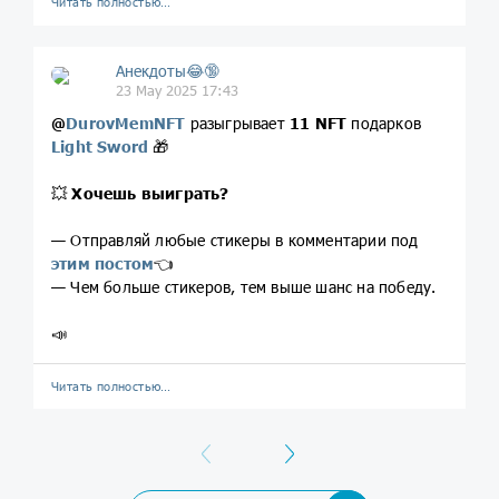
Читать полностью…
Анекдоты😂🔞
23 May 2025 17:43
@
DurovMemNFT
разыгрывает
11 NFT
подарков
Light Sword
🎁
💥
Хочешь выиграть?
— Отправляй любые стикеры в комментарии под
этим постом
👈
— Чем больше стикеров, тем выше шанс на победу.
📣
Читать полностью…
Previous
Next