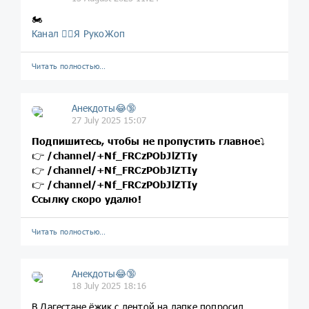
🏍️
Канал 🤦‍♂️Я РукоЖоп
Читать полностью…
Анекдоты😂🔞
27 July 2025 15:07
Подпишитесь, чтобы не пропустить главное
⤵️
👉
/channel/+Nf_FRCzPObJlZTIy
👉
/channel/+Nf_FRCzPObJlZTIy
👉
/channel/+Nf_FRCzPObJlZTIy
Ссылку скоро удалю!
Читать полностью…
Анекдоты😂🔞
18 July 2025 18:16
В Дагестане ёжик с лентой на лапке попросил