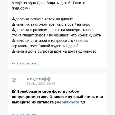
А ещё сегодня День Защиты детей! Ловите
подборку)
🔺девочка лежит с котом на диване
🔺мальчик за столом трёт сыр в рот / на лицо
🔺девочка в розовом платье на конкурсе танцев
стоит гладит живот / показывает, что хочет кушать
🔺мальчик с гитарой в матроске стоит перед
зеркалом, поет "какой чудесный день"
🔺мама и дочь ругаются друг на друга одинаково
Читать полностью…
Анекдоты😂🔞
31 May 2025 16:44
📸
Преобразите свое фото в любом
популярном стиле. Опишите нужный стиль или
выберите из каталога
@
MonaPhoto
👈
Читать полностью…