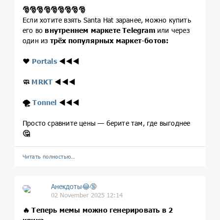
🎅
🎅
🎅
🎅
🎅
🎅
🎅
🎅
🎅
Если хотите взять Santa Hat заранее, можно купить
его во
внутреннем маркете Telegram
или через
один из
трёх популярных маркет-ботов:
❤️
Portals
◀️
◀️
◀️
🧼
MRKT
◀️
◀️
◀️
🌪
Tonnel
◀️
◀️
◀️
Просто сравните цены — берите там, где выгоднее
🤔
Читать полностью…
Анекдоты😂🔞
02 November 2025 12:14
🔥 Теперь мемы можно генерировать в 2