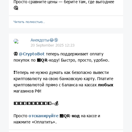
Просто сравните цены — берите там, где выгоднее
🤔
Читать полностью…
Анекдоты😂🔞
20 September 2025 12:23
🦋
@
CryptoBot
теперь поддерживает оплату
покупок по
🏪
QR-
коду! Быстро, просто, удобно.
❗️
Теперь не нужно думать как безопасно вывести
криптовалюту на свою банковскую карту. Платите
криптовалютой прямо с баланса на кассах
любых
магазинов РФ!
💵
💵
💵
💵
💵
💵
💵
💵
💵
=
💰
Просто
отсканируйте
🏪
QR-код
на кассе и
нажмите «Оплатить».