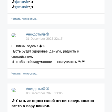
🎵
@
music
👈
🎵
@
music
👈
Читать полностью…
Анекдоты😂🔞
31 December 2025 22:15
С Новым годом! 🎄✨
Пусть будет здоровье, деньги, радость и
спокойствие.
И чтобы всё задуманное — получилось 🥂🎆
Читать полностью…
Анекдоты😂🔞
08 December 2025 13:06
🎵
Стать автором своей песни теперь можно
всего в пару кликов.