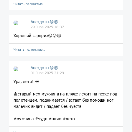
Читать полностью…
Анекдоты😂🔞
29 June 2025 18:37
Хороший сэрприз😝😝😝
Читать полностью…
Анекдоты😂🔞
01 June 2025 21:29
Ура, лето! ☀️
🔺старый мем мужчина на пляже лежит на песке под
полотенцем, поднимается / встает без помощи ног,
мальчик видит / падает без чувств
#мужчина #чудо #пляж #лето