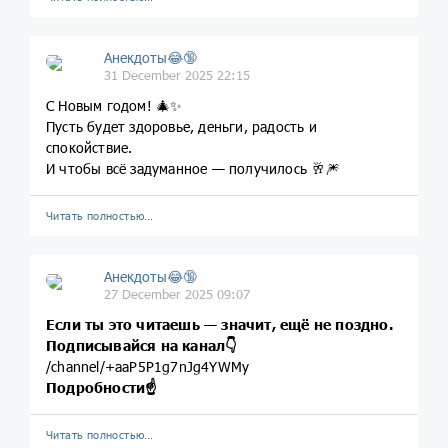
Анекдоты😂🔞
31 December 2025 22:15
С Новым годом! 🎄✨
Пусть будет здоровье, деньги, радость и
спокойствие.
И чтобы всё задуманное — получилось 🥂🎆
Читать полностью…
Анекдоты😂🔞
27 December 2025 09:07
Если ты это читаешь — значит, ещё не поздно.
Подписывайся на канал👇
/channel/+aaP5P1g7nJg4YWMy
Подробности☝️
Читать полностью…