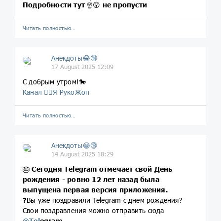
Подробности тут
☝️😲
не пропусти
Читать полностью…
Анекдоты😂🔞
17 August 2025 12:09
С добрым утром!🐎
Канал 🤦‍♂️Я РукоЖоп
Читать полностью…
Анекдоты😂🔞
14 August 2025 18:29
🎂
Сегодня Telegram отмечает свой День
рождения - ровно 12 лет назад была
выпущена первая версия приложения.
❓Вы уже поздравили Telegram с днем рождения?
Свои поздравления можно отправить сюда
@
Tel
еgram