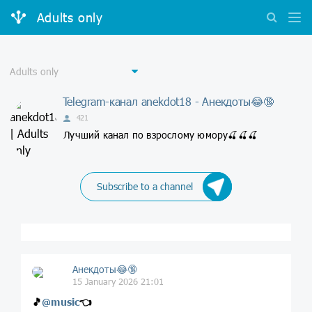
Adults only
Telegram-канал anekdot18 - Анекдоты😂🔞
421
Лучший канал по взрослому юмору🍒🍒🍒
Subscribe to a channel
Анекдоты😂🔞
15 January 2026 21:01
🎵
@
music
👈