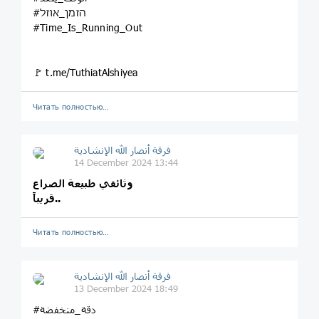
#הזמן_אוזל
#Time_Is_Running_Out
🚩 t.me/TuthiatAlshiyea
Читать полностью…
فرقة أنصار الله الإنشادية
14 December 2024 13:44
وثائقي طبيعة الصراع
قريباً..
Читать полностью…
فرقة أنصار الله الإنشادية
13 December 2024 18:49
#دقة_منخفضة