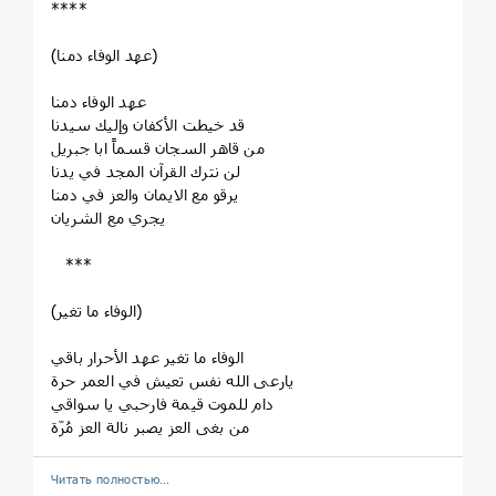
****
(عهد الوفاء دمنا)
عهد الوفاء دمنا
قد خيطت الأكفان وإليك سيدنا
من قاهر السجان قسماً ابا جبريل
لن نترك القرآن المجد في يدنا
يرقو مع الايمان والعز في دمنا
يجري مع الشريان
***
(الوفاء ما تغير)
الوفاء ما تغير عهد الأحرار باقي
يارعى الله نفس تعيش في العمر حرة
دام للموت قيمة فارحبي يا سواقي
من بغى العز يصبر نالة العز مُرّة
Читать полностью…