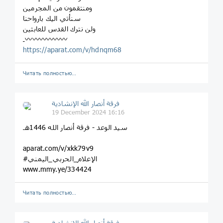
ومنتقمون من المجرمين
سنأتي اليك بارواحنا
ولن نترك القدس للعابثين
‏‌⁩ـ〰️〰️〰️〰️〰️〰️
https://aparat.com/v/hdnqm68
Читать полностью…
فرقة أنصار الله الإنشادية
19 December 2024 16:16
سيد الوعد - فرقة أنصار الله 1446هـ
aparat.com/v/xkk79v9
#الإعلام_الحربي_اليمني
www.mmy.ye/334424
Читать полностью…
فرقة أنصار الله الإنشادية