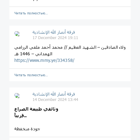
Читать полностью…
فرقة أنصار الله الإنشادية
17 December 2024 19:11
ولاء الصادقين – الشهيد العظيم // محمد أحمد ملفي الرزامي
الهمداني – 1446 هـ
https://www.mmy.ye/334358/
Читать полностью…
فرقة أنصار الله الإنشادية
14 December 2024 13:44
وثائقي طبيعة الصراع
قريباً..
جودة منخفظة