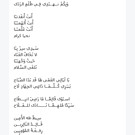
وَبِكُمْ نــهــتَدِي فِـي ظُلَمِ الرَدَى
أَنتَ أَنقَذتنَا
أَنتَ أَلهَمتَنَا
أَنْتَ عَلَّمتَنا
نحيا كرام
سَيدِي سِرْ بِنَا
لا نَخَافُ العَنَاء
حَيثُ وَجَّهتَنَا
نَلقَى السَّلام
يَا لَيَالِي العَمَى هَا قَد بَدَا الصَّبَاح
يَنبَرِي كُــلَّــمَــا دَاعِي الجِهَادِ لَاح
استَوَى قَائِمًــا مَا رَضِيَ انبِـــطَاح
سَيِّدًا مُلهِــمًــا نَــــــادَى للــفَــلَاح
سِبطُ طه الأَمِين
قَــائِــدُ الثَائِرِيــن
رِفــعَـةُ المُؤمِنِين