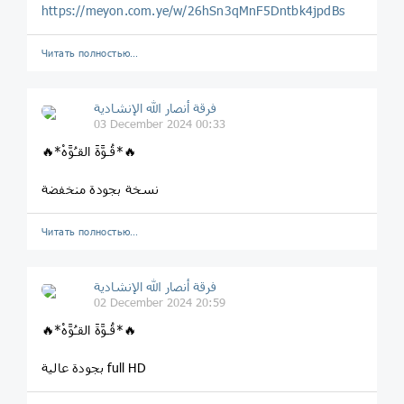
https://meyon.com.ye/w/26hSn3qMnF5Dntbk4jpdBs
Читать полностью…
فرقة أنصار الله الإنشادية
03 December 2024 00:33
🔥*قُـوَّةَ القـُوَّهْ*🔥
نسخة بجودة منخفضة
Читать полностью…
فرقة أنصار الله الإنشادية
02 December 2024 20:59
🔥*قُـوَّةَ القـُوَّهْ*🔥
بجودة عالية full HD