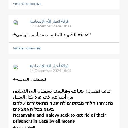
Читать полностью…
فرقة أنصار الله الإنشادية
17 December 2024 19:11
#فلاشة# للشهيد العظيم محمد أحمد الرزامي
Читать полностью…
فرقة أنصار الله الإنشادية
14 December 2024 16:08
#فلسطين_المحتلة
كتائب القسام :
نتنياهو وهاليفي يسعيان إلى التخلص
من أسراهم في غزة بكل السبل
נתניהו ו הלווי מבקשים להיפטר מהאסירים שלהם
בעזא בכל האמצעים
Netanyahu and Halevy seek to get rid of their
prisoners in Gaza by all means
#الوقت_ينفد