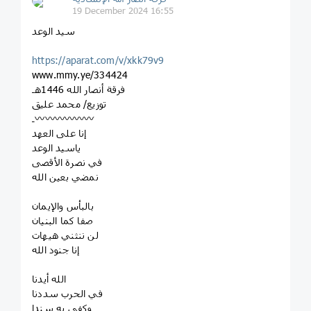
19 December 2024 16:55
سيد الوعد
https://aparat.com/v/xkk79v9
www.mmy.ye/334424
فرقة أنصار الله 1446هـ
توزيع/ محمد عليق
‏‌⁩ـ〰️〰️〰️〰️〰️〰️
إنا على العهد
ياسيد الوعد
في نصرة الأقصى
نمضي بعين الله
بالبأس والإيمان
صفا كما البنيان
لن ننثني هيهات
إنا جنود الله
الله أيدنا
في الحرب سددنا
وكفى به سندا