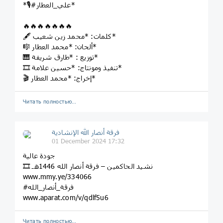
*🎙️#علي_العطار*
🔥🔥🔥🔥🔥🔥🔥
🖋️ كلمات: *محمد زين شعيب*
🎼 ألحان: *محمد العطار*
🎹 توزيع : *طارق شريفة*
🎞 تنفيذ ومونتاج: *حسين علامة*
🎬 إخراج: *محمد العطار*
Читать полностью…
فرقة أنصار الله الإنشادية
01 December 2024 17:32
جودة عالية
🎞 نشيد الحاكمين – فرقة أنصار الله 1446هـ
www.mmy.ye/334066
#فرقة_أنصار_الله
www.aparat.com/v/qdlf5u6
Читать полностью…