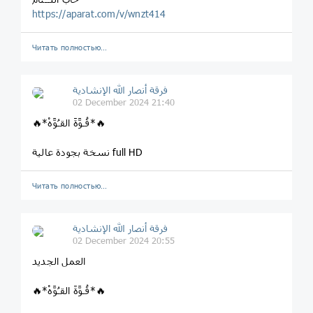
https://aparat.com/v/wnzt414
Читать полностью…
فرقة أنصار الله الإنشادية
02 December 2024 21:40
🔥*قُـوَّةَ القـُوَّهْ*🔥
نسخة بجودة عالية full HD
Читать полностью…
فرقة أنصار الله الإنشادية
02 December 2024 20:55
العمل الجديد
🔥*قُـوَّةَ القـُوَّهْ*🔥