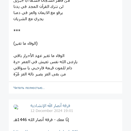
من قاهر السجان قسماً ابا جبريل
لن نترك القرآن المجد في يدنا
يرقو مع الايمان والعز في دمنا
يجري مع الشريان
***
(الوفاء ما تغير)
الوفاء ما تغير عهد الأحرار باقي
يارعى الله نفس تعيش في العمر حرة
دام للموت قيمة فارحبي يا سواقي
من بغى العز يصبر نالة العز مُرّة
Читать полностью…
فرقة أنصار الله الإنشادية
12 December 2024 19:01
إنّا معك - فرقة أنصار الله 1446هـ