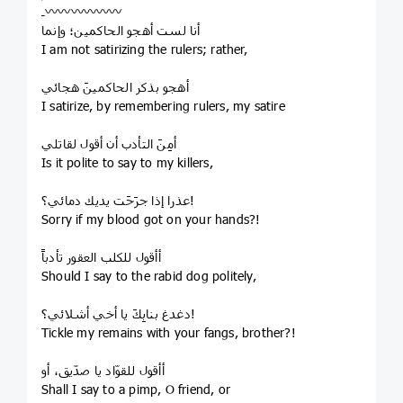
ـ〰️〰️〰️〰️〰️〰️
أنا لست أهجو الحاكمين؛ وإنما
I am not satirizing the rulers; rather,
أهجو بذكر الحاكمينَ هجائي
I satirize, by remembering rulers, my satire
أمِنَ التأدب أن أقول لقاتلي
Is it polite to say to my killers,
عذرا إذا جرَحَت يديك دمائي؟!
Sorry if my blood got on your hands?!
أأقول للكلب العقور تأدباً
Should I say to the rabid dog politely,
دغدغ بنابِكَ يا أخي أشلائي؟!
Tickle my remains with your fangs, brother?!
أأقول للقوّاد يا صدّيق، أو
Shall I say to a pimp, O friend, or