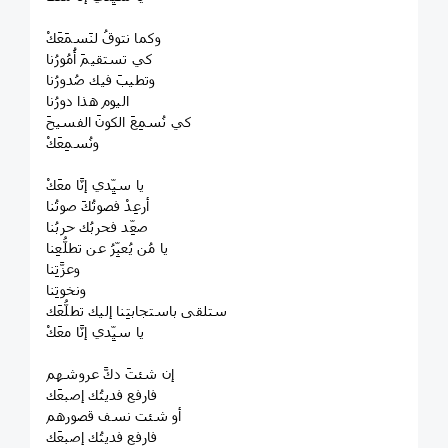
‏وكما نتوقُ لنَسمَعَكْ
‏كي تستقيمَ أُمُورُنا
‏وتطيبَ فيك صُدورُنا
‏اليوم هذا دورُنا
‏كي نُسمِعَ الكونَ الفسيحَ
‏ونُسمِعَكْ
‏يا سيِّدي إنَّا معَكْ
‏أرعِدْ فصوتُكَ صوتُنا
‏صعِّد فحربُك حربُنا
‏يا مُن يُعبِّرُ عن تطلُّعِنا
‏وعزَّتِنا
‏ونخوتِنا
‏ستلقى باستجابتِنا إليك تطلُّعَك
‏يا سيِّدي إنَّا معَكْ
‏إن شئتَ دكَّ عروشهم
‏فارفع فديتُك إصبعَك
‏أو شئت نسف قصورهم
‏فارفع فديتُك إصبعَك