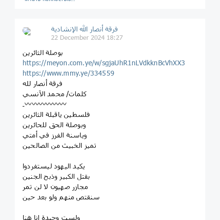
فرقة أنصار الله الإنشادية
22 December 2024 18:27
⁨بوصلة الثائرين
https://meyon.com.ye/w/sgjaUhR1nLVdkknBcVhXX3
https://www.mmy.ye/334559
فرقة أنصار لله
كلمات/ محمد الآنسي
‏‌⁩ـ〰️〰️〰️〰️〰️〰️
فلسطين ياقبلة الثائرين
وبوصلة الحق للحائرين
وياسنة الفرز في أمتي
تميز الخبيث من الصالحين
يكيد اليهود ليستفردوا
بقتل الكبير وذبح الجنين
مجازر صهيون لا لن تمر
سنقتص منهم ولو بعد حين
ولست وحيدة إنا هنا