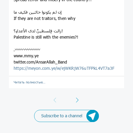
إن لم يكونوا خائنين فكيف ما
If they are not traitors, then why
زالت فِلسطينٌ لدى الأعداءِ؟!
Palestine is still with the enemies?!
ـ〰️〰️〰️〰️〰️〰️
www.mmy.ye
twitter.com/AnsarAllah_Band
https://meyon.com.ye/w/ejWKRjW76uTFPkL4VT7a3F
Читать полностью…
Previous
Next
Subscribe to a channel