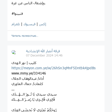
وإشغال الناس عن غزة.
#فتبينوا
إكس
|
فيسبوك
|
تلغرام
Читать полностью…
فرقة أنصار الله الإنشادية
07 December 2024 14:46
كليب | نور الهدى
https://meyon.com.ye/w/26hSn3qMnF5Dntbk4jpdBs
www.mmy.ye/334146
أداء/ عبدالوهاب الجلال
كلمات/ جمال الماوري
ـــ
سيدي سيدي يَا نُــورَ الــهُــدَى
قَائِدِي قَائِـدِي يَا رَمــزَ الــفِــدَاء
رُوحَكُمْ نَفتَدِي لَا نَخشَى العِدَى