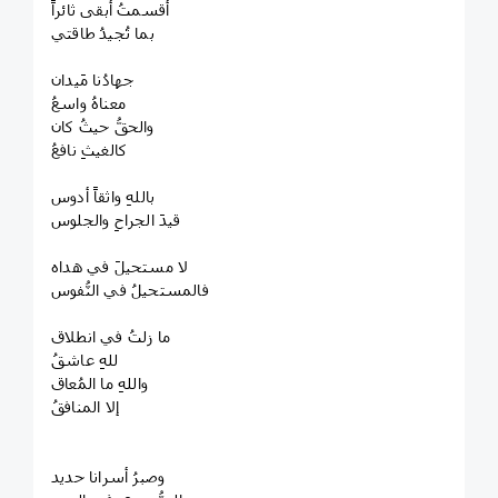
أقسمتُ أبقى ثائراً
بما تُجيدُ طاقتي
جهادُنا مَيدان
معناهُ واسعُ
والحقُّ حيثُ كان
كالغيثِ نافعُ
باللهِ واثقاً أدوس
قيدَ الجراحِ والجلوس
لا مستحيلَ في هداه
فالمستحيلُ في النُّفوس
ما زلتُ في انطلاق
للهِ عاشقُ
واللهِ ما المُعاق
إلا المنافقُ
وصبرُ أسرانا حديد