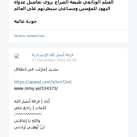
الفيلم الوثائقي طبيعة الصراع يروي تفاصيل عدواة
اليهود للمؤمنين ومساعي سيطرتهم على العالم
جودة عالية
Читать полностью…
فرقة أنصار الله الإنشادية
17 December 2024 20:45
نشيد |مازلت في انطلاق
https://aparat.com/v/ivn72n0
www.mmy.ye/334373/
أداء | فرقة أنصار الله
كلمات | راجع عامر
ـ〰️〰️〰️〰️〰️〰️
واللهِ يا إعاقتي
لنْ تُوهني إرادتي