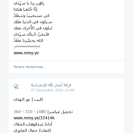
‏راهِن بِنا يا سيِّدي
‏إنَّا خُلقنا هكذا
‏كي نستجيبَ ونتبعَكْ
‏سنكون في الدنيا معَك
‏لنكون في الأُخرى معك
‏فلنحنُ جُندُك سيِّدي
‏الله يحشُرنا معَكْ
‏‌⁩ـ〰️〰️〰️〰️〰️〰️
www.mmy.ye
Читать полностью…
فرقة أنصار الله الإنشادية
07 December 2024 14:46
كليب | نور الهدى
تحميل مباشر|
1080
-
720
-
360
www.mmy.ye/334146
أداء/ عبدالوهاب الجلال
كلمات/ جمال الماوري