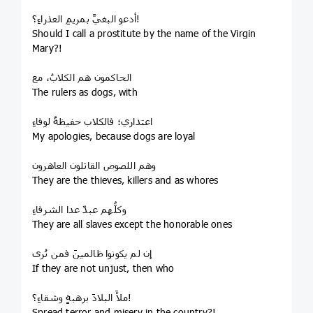
أدعو البغيَّ بمريمِ العذراءِ؟!
Should I call a prostitute by the name of the Virgin
Mary?!
الحاكمون هم الكلابُ، مع
The rulers as dogs, with
اعتذاري؛ فالكلاب حفيظةٌ لوفاءِ
My apologies, because dogs are loyal
وهم اللصوص القاتلون العاهرون
They are the thieves, killers and as whores
وكلُّهم عبدٌ عدا الشرفاءِ
They are all slaves except the honorable ones
إن لم يكونوا ظالمينَ فمن تُرى
If they are not unjust, then who
ملأَ البلادَ برهبةٍ وشقاءِ؟!
Spread terror and misery in the country?!