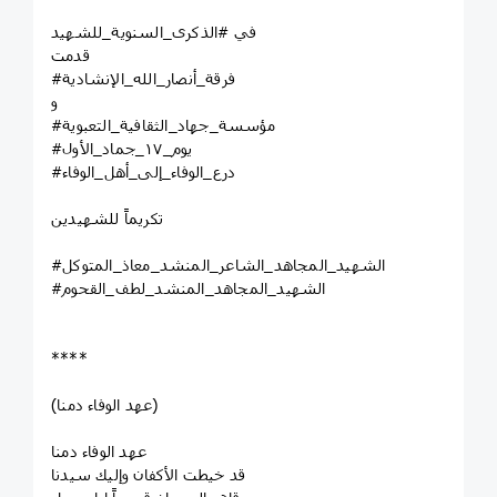
في #الذكرى_السنوية_للشهيد
قدمت
#فرقة_أنصار_الله_الإنشادية
و
#مؤسسة_جهاد_الثقافية_التعبوية
#يوم_١٧_جماد_الأول
#درع_الوفاء_إلى_أهل_الوفاء
تكريماً للشهيدين
#الشهيد_المجاهد_الشاعر_المنشد_معاذ_المتوكل
#الشهيد_المجاهد_المنشد_لطف_القحوم
****
(عهد الوفاء دمنا)
عهد الوفاء دمنا
قد خيطت الأكفان وإليك سيدنا