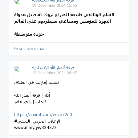
19 December 2024 15:55
الفيلم الوثائقي طبيعة الصراع يروي تفاصيل عدواة
اليهود للمؤمنين ومساعي سيطرتهم على العالم
جودة متوسطة
Читать полностью…
فرقة أنصار الله الإنشادية
17 December 2024 20:47
نشيد |مازلت في انطلاق
أداء | فرقة أنصار الله
كلمات | راجع عامر
https://aparat.com/v/ivn72n0
#الإعلام_الحربي_اليمني
www.mmy.ye/334373