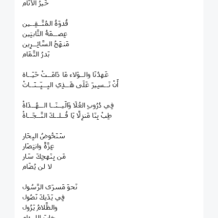
خَيرُ الأَنَام
قُدوَةُ المُتَّــقِــين
عِصــمَةُ الثَّابتِين
مَنهَجُ السَّائِــرِين
بَدرُ التَّمَام
عَهدُنَا والــوَلاء مَا دَامَــتْ حَيَــاة
أَنْ نَــسِيرَ عَلَى هَــذِي البِــيِّــنَــاتْ
فِي دُرُوبِ العُلَا وَالَيــنَــا الــهُــدَاةْ
طِبْ بِنَا مَنزِلًا يَا فُــلــكَ النَّــجَــاةْ
سَنَخُوضُ البِحَار
عِزَّةً وانتِصَار
مَن بِنَهجِكَ سَار
لا لن يُضَام
نَحوَ مَسرَى الرَّسُول
فِي يَدَيكَ نَصُول
والظَّلامُ يَزُول
خابَ اللــئام