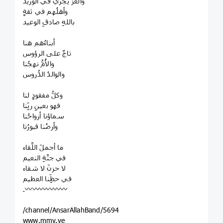
والعزُّ يجري في الوريد
وأهلُهم في ثقةٍ
باللهِ صادقِ الوعيد
أبناءُهم هنا
تاجٌ على الرؤوس
والأُمُّ نهجُنا
والوالدُ الدُّروس
وكلُّ مفقودٍ لنا
فهو بعينِ ربِّنا
سماؤنا أرواحُنا
وأرضُنا قبورُنا
ما أجملَ اللَّقاء
في جنَّةِ النعيم
لا حزنَ لا شقاء
في حظِّنا العظيم
‏‌⁩ـ〰️〰️〰️〰️〰️〰️
/channel/AnsarAllahBand/5694
www.mmy.ye