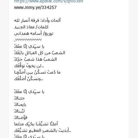
https://www.aparat.com/v/qnlo38h
www.mmy.ye/334257
ألحان وأداء: فرقة أنصار لله
كلمات/ معاذ الجنيد
توزيع/ أسامه همداني
ـ〰️〰️〰️〰️〰️〰️
يا سيِّدي إنَّا معَكْ
‏الشعبُ من كل القبائلِ بايَعَكْ
‏الشعبُ هذا شعبُ جدِّكَ
‏لن يخونَ توقُّعَك..
‏ما دُمتَ تسكُنُ بين أضلُعِنا
‏ونسكُنُ أضلُعَك..
‏يا سيِّدي إنَّا معَكْ
‏جئناكَ
‏بايعناكَ
‏لبَّيناكَ
‏فوَّضناكَ
‏أعلنَّا تشيُّعَنا بحُبِّك مثلما
‏أبديتَ بالشعبِ العظيمِ تشيُّعَك..
‏يا سيِّدي إنَّا معَكْ