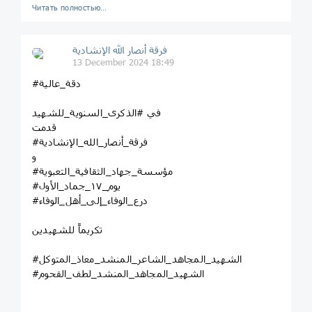
Читать полностью…
فرقة أنصار الله الإنشادية
13 December 2024 18:49
#دقة_عالية
في #الذكرى_السنوية_للشهيد
قدمت
#فرقة_أنصار_الله_الإنشادية
و
#مؤسسة_جهاد_الثقافية_التعبوية
#يوم_١٧_جماد_الأول
#درع_الوفاء_إلى_أهل_الوفاء
تكريماً للشهيدين
#الشهيد_المجاهد_الشاعر_المنشد_معاذ_المتوكل
#الشهيد_المجاهد_المنشد_لطف_القحوم