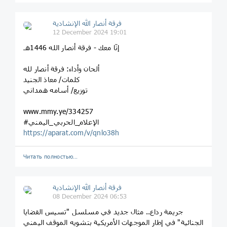
فرقة أنصار الله الإنشادية
12 December 2024 19:01
إنّا معك - فرقة أنصار الله 1446هـ
ألحان وأداء: فرقة أنصار لله
كلمات/ معاذ الجنيد
توزيع/ أسامه همداني
www.mmy.ye/334257
#الإعلام_الحربي_اليمني
https://aparat.com/v/qnlo38h
Читать полностью…
فرقة أنصار الله الإنشادية
08 December 2024 06:53
جريمة رداع.. مثال جديد في مسلسل "تسيس القضايا
الجنائية" في إطار الموجهات الأمريكية بتشويه الموقف اليمني