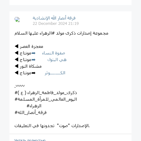
فرقة أنصار الله الإنشادية
22 December 2024 21:19
مجموعة إصدارات ذكرى مولد #الزهراء عليها السلام
◀️ معجزة العصر
صفوة النساء ➡️
مونتاج
◀️
هي البتول ➡️
مونتاج
◀️
◀️ مشكاة النور
الكــــــــوثر
➡️مونتاج
◀️
ـ〰️〰️
#ذكرى_مولد_فاطمة_الزهراء ( ع )
#اليوم_العالمي_للمرأة_المسلمة
#الزهراء
#فرقة_أنصار_الله
الإصدارات "صوت" تجدونها في التعليقات.
Читать полностью…