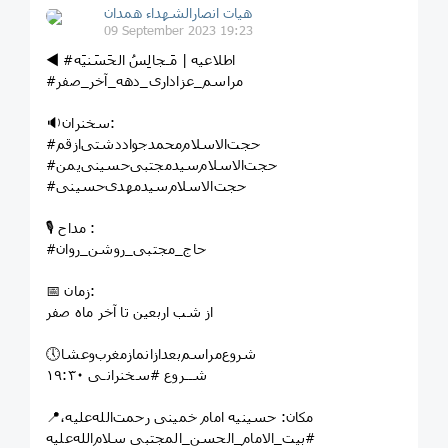
هیات انصارالشهداء همدان
09 September 2023 19:23
◀️ #اطلاعیه | مَـجالِسُ الحَسَنیَه
#مراسم_عزاداری_دهه_آخر_صفر
🔉سخنران:
#حجت‌الاسلام‌محمدجواددشتی‌ازقم
#حجت‌الاسلام‌سيدمجتبی‌حسینی‌یمن
#حجت‌الاسلام‌سیدمهدی‌حسینی
🎙 مداح :
#حاج_مجتبی_روشن_روان
📅 زمان:
از شب اربعین تا آخر ماه صفر
🕔شروع‌مراسم‌بعدازانمازمغرب‌و‌عشا
شــروع #سخنرانـی ۱۹:۳۰
📍مکان: حسینیه امام خمینی رحمت‌الله‌علیه،
#بیت_الامام_الحسن_المجتبی سلام‌الله‌علیه