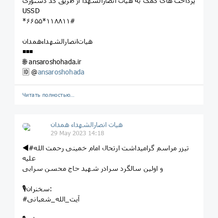
پرداخت های کمک به هیات انصارالشهدا از طریق کد دستوری
USSD
*۶۶۵۵*۱۱۸۸۱۱#
هیات‌انصارالشهداءهمدان
◾️◾️◾️
🌐 ansaroshohada.ir
🆔 @
ansaroshohada
Читать полностью…
هیات انصارالشهداء همدان
29 May 2023 14:18
◀️#تیزر مراسم گرامیداشت ارتحال امام خمینی رحمت الله
علیه
و اولین سالگرد سرادر شهید حاج محسن سرابی
🎙سخنران:
#آیت_الله_شعبانی