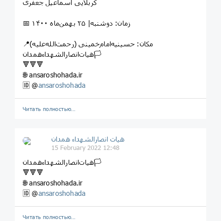
کربلایی اسماعیل جعفری
📅 زمان: دوشنبه| ۲۵ بهمن‌ماه ۱۴۰۰
📍مکان: حسینیه‌امام‌خمینی (رحمت‌الله‌علیه)
هیات‌انصارالشهداءهمدان🏳
🔻🔻🔻
🌐 ansaroshohada.ir
🆔 @
ansaroshohada
Читать полностью…
هیات انصارالشهداء همدان
15 February 2022 12:48
هیات‌انصارالشهداءهمدان🏳
🔻🔻🔻
🌐 ansaroshohada.ir
🆔 @
ansaroshohada
Читать полностью…