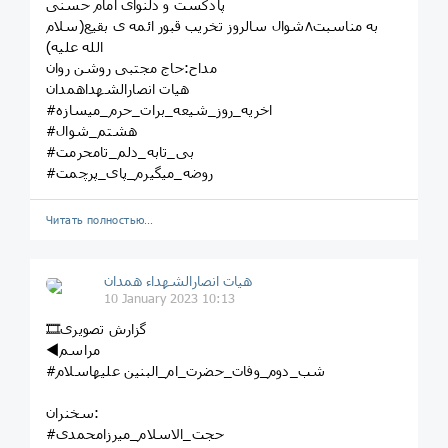
پادکست و دلنوای امام حسنی
به مناسبت۸شوال سالروز تخریب قبور ائمه ی بقیع(سلام
الله علیه)
مداح:حاج مجتبی روشن روان
هیات انصارالشهداهمدان
#اخریه_روز_شیعه_برات_حرم_میسازه
#هشتم_شوال
#بی_تابه_دلم_تامحرمت
#روضه_میگیرم_پای_پرچمت
Читать полностью…
هیات انصارالشهداء همدان
10 January 2023 10:13
🎞گزارش تصویری
◀️مراسم
#شب_دوم_وفات_حضرت_ام_البنین علیهاسلام
سخنران:
#حجت_الاسلام_میرزامحمدی