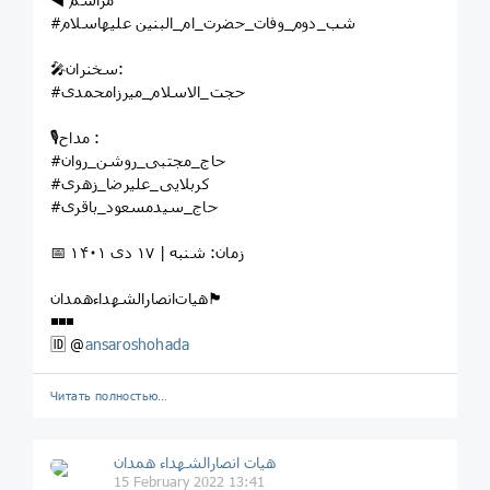
#شب_دوم_وفات_حضرت_ام_البنین علیهاسلام
🎤سخنران:
#حجت_الاسلام_میرزامحمدی
🎙مداح :
#حاج_مجتبی_روشن_روان
#کربلایی_علیرضا_زهری
#حاج_سیدمسعود_باقری
📅 زمان: شنبه | ۱۷ دی ۱۴۰۱
هیات‌انصارالشهداءهمدان🏴
◾️◾️◾️
🆔 @
ansaroshohada
Читать полностью…
هیات انصارالشهداء همدان
15 February 2022 13:41