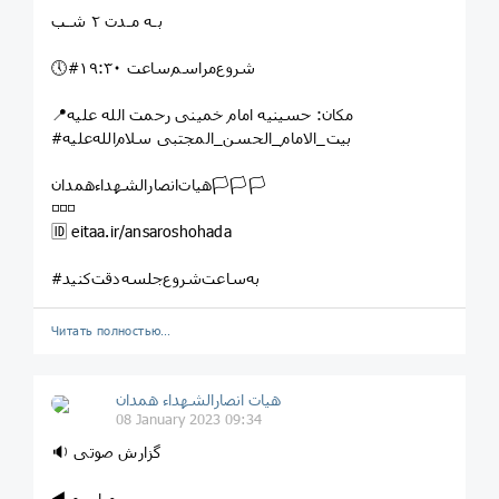
بـه مـدت ۲ شـب
🕔#شروع‌مراسم‌ساعت ١٩:٣٠
📍مکان: حسینیه امام خمینی رحمت الله علیه
#بیت_الامام_الحسن_المجتبی سلام‌الله‌علیه
هیات‌انصارالشهداءهمدان🏳🏳🏳
◽◽◽
🆔 eitaa.ir/ansaroshohada
#به‌ساعت‌شروع‌جلسه‌دقت‌کنید
Читать полностью…
هیات انصارالشهداء همدان
08 January 2023 09:34
🔉 گزارش صوتی
◀️ مراسم