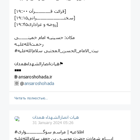
[قرائت قــــــــــــرآن ۱۹:۰۰]
[سخنـــــــــــــــــــــرانی۱۹:۱۵]
[روضه و عزاداری۱۹:۴۵]
مکان: حسینیـه امام خمینـــــــی
رحمـت‌الله‌علیـه
#بیت_الامام_الحسن_المجتبی سلام‌الله‌علیه
هیات‌انصارالشهداءهمدان🏴
◾◾◾
🌐 ansaroshohada.ir
🆔 @
ansaroshohada
Читать полностью…
هیات انصارالشهداء همدان
31 January 2024 05:26
#اطلاعیه | مراسم سوگـــــــــــــواری
ایــــام شهادت حضرت موسـی بن جعفر سلام‌الله‌علیه