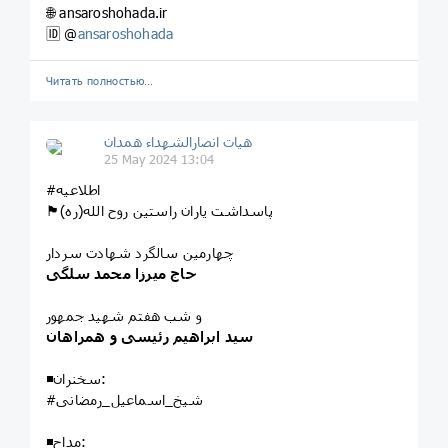
🌐 ansaroshohada.ir
🆔 @
ansaroshohada
Читать полностью…
هیات انصارالشهداء همدان
25 May 2024 13:04
#اطلاعیه
🏴پاسداشت یاران راستین روح الله(ره)
چهارمین سالگرد شهادت سردار
حاج میرزا محمد سلگی
و شب هفتم شهید جمهور
سید ابراهیم رئیسی و همراهان
◾️سخنران:
#شیخ_اسماعیل_رمضانی
◾️مداح: