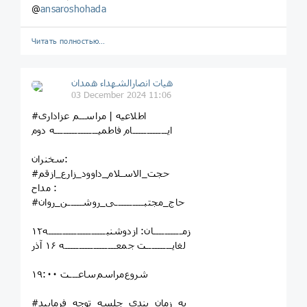
@
ansaroshohada
Читать полностью…
هیات انصارالشهداء همدان
03 December 2024 11:06
#اطلاعیه | مراســم عزاداری
ایــــــــــــام فاطمیـــــــــــــــه دوم
سخنران:
#حجت_الاسـلام_داوود_زارع‌_ازقم
مداح :
#حاج_مجتبــــــــــی_روشـــــن_روان
زمــــــــــان: ازدوشنبــــــــــــــــــــه۱۲
لغایـــــــــت جمعــــــــــــــــــه ۱۶ آذر
شروع‌مراسم‌ساعـــت ۱۹:۰۰
#به_زمان_بندی_جلسه_توجه_فرمایید