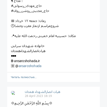
🎙 مداح :
#حاج_مهدی_رسولی
#حاج_مجتبی_روشن_روان
📅 زمان: جمعه ۱۲ خرداد
🕔شروع‌مراسم ازنماز مغرب وعشا
📍مکان: حسینیه امام خمینی رحمت الله علیه
خانواده شهیدان سرابی
هیات‌انصارالشهداءهمدان
◾️◾️◾️
🌐 ansaroshohada.ir
🆔 @
ansaroshohada
Читать полностью…
هیات انصارالشهداء همدان
28 April 2023 18:19
💠بِسْمِ اللَّهِ الرَّحْمَنِ الرَّحِیمِ💠