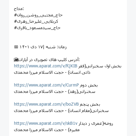
مداح:
#حاج_مجتبی_روشن_روان
#کربلایی_علیرضا_زهری
#حاج_سیدمسعود_باقری
📅 زمان: شنبه |۱۷ دی ۱۴۰۱
🎦آدرس کلیپ های تصویری در آپارات:
بخش اول سخنرانی(فقر
https://www.aparat.com/v/fQXIB
ذاتی انسان) - حجت الاسلام میرزا محمدی
بخش دوم
https://www.aparat.com/v/CurmP
سخنرانی(زهد) - حجت الاسلام میرزا محمدی
بخش پنجم
https://www.aparat.com/v/boZVB
سخنرانی(مقام انسان) - حجت الاسلام میرزا محمدی
روضه(عمری ز دیدار
https://www.aparat.com/v/skB1v
مغیره) - حجت الاسلام میرزا محمدی