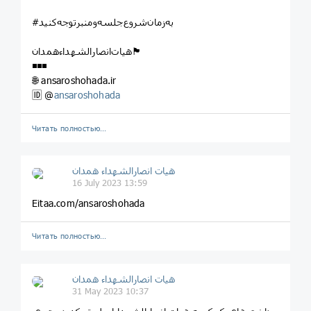
#به‌زمان‌شروع‌جلسه‌و‌منبرتوجه‌کنید
هیات‌انصارالشهداءهمدان🏴
◾◾◾
🌐 ansaroshohada.ir
🆔 @
ansaroshohada
Читать полностью…
هیات انصارالشهداء همدان
16 July 2023 13:59
Eitaa.com/ansaroshohada
Читать полностью…
هیات انصارالشهداء همدان
31 May 2023 10:37