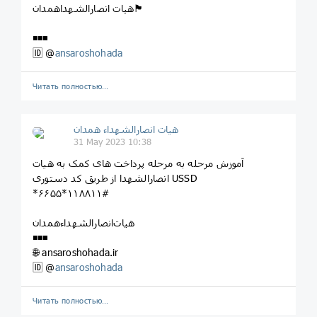
هیات انصارالشهداهمدان🏴
◾️◾️◾️
🆔 @
ansaroshohada
Читать полностью…
هیات انصارالشهداء همدان
31 May 2023 10:38
آموزش مرحله به مرحله پرداخت های کمک به هیات
انصارالشهدا از طریق کد دستوری USSD
*۶۶۵۵*۱۱۸۸۱۱#
هیات‌انصارالشهداءهمدان
◾️◾️◾️
🌐 ansaroshohada.ir
🆔 @
ansaroshohada
Читать полностью…