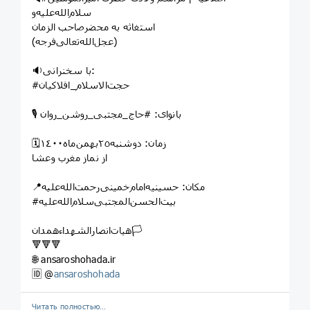
سلام‌الله‌علیه‌و
استغاثه به محضرصاحب الزمان
(عجل‌الله‌تعالی‌فرجه)
🔉با سخنرانی:
#حجت‌الاسلام_افلاکیان
🎙 بانوای: #حاج‌_مجتبی‌_روشن‌_روان
🗓زمان: دوشنبه٢٥بهمن‌ماه١٤٠٠
از نماز مغرب وعشا
📍مکان: حسینیه‌امام‌خمینی‌رحمت‌الله‌علیه
#بیت‌الحسن‌المجتبی‌سلام‌الله‌علیه
هیات‌انصارالشهداءهمدان🏳
🔻🔻🔻
🌐 ansaroshohada.ir
🆔 @
ansaroshohada
Читать полностью…