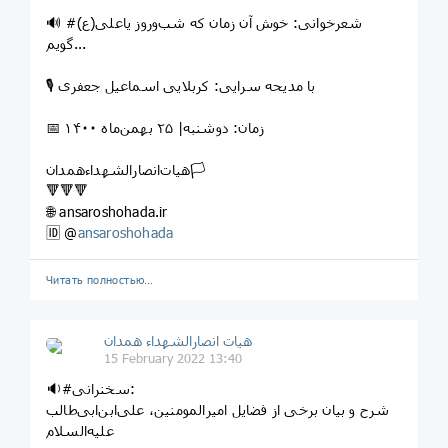
🔊 #شعرخوانی: خوش آن زمان که شب‌وروز یاعلی(ع)
گویم...
🎙 با مدیحه سرایی: کربلایی اسماعیل جعفری
📅 زمان: دوشنبه| ۲۵ بهمن‌ماه ۱۴۰۰
هیات‌انصارالشهداءهمدان🏳
🔻🔻🔻
🌐 ansaroshohada.ir
🆔 @
ansaroshohada
Читать полностью…
هیات انصارالشهداء همدان
15 February 2022 13:40
🔉#سخنرانی:
شرح و بیان برخی از فضایل امیرالمومنین، علی‌ابن‌ابی‌طالب
علیه‌السلام