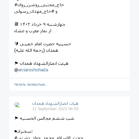
#حاج_مجتبی_روشن_روان
و #حاج_مهدی_رسولی
📆 چهارشنبه ۹ خرداد ۱۴۰۳
از نماز مغرب و عشاء
🔰 حسینیه حضرت امام خمینی
(رحمة الله علیه) همدان
🏴 هیئت انصارالشهداء همدان
@
ansaroshohada
Читать полностью…
هیات انصارالشهداء همدان
11 September 2023 06:55
🏴 شب ششم مجالس الحسنیه
◾️سخنران:
#حجت_الاسلام_محمد_جواد_دشتی