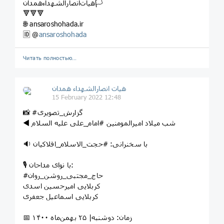
هیات‌انصارالشهداءهمدان🏳
🔻🔻🔻
🌐 ansaroshohada.ir
🆔 @
ansaroshohada
Читать полностью…
هیات انصارالشهداء همدان
15 February 2022 12:48
📸 #گزارش_تصویری
🔉 با سخنرانی: #حجت_الاسلام_افلاکیان
🎙 با نوای مداحان:
#حاج_مجتبی_روشن_روان
کربلایی امیرحسین اسدی
کربلایی اسماعیل جعفری
📅 زمان: دوشنبه| ۲۵ بهمن‌ماه ۱۴۰۰