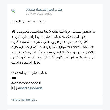
هیات انصارالشهداء همدان
31 May 2023 10:37
بسم الله الرحمن الرحیم
به منظور تسهیل پرداخت های شما مخاطبین محترم،درگاه
موبایلی کمک به هیات انصارالشهدا راه اندازی گردید.
کاربران می توانند از طریق تلفن همراه با شماره گیری
#۱۱۸۸۱۱*۶۶۵۵* مبالغ خود را با استفاده از شماره کارت
بانکی و رمز دوم، کاملا ایمن، سریع و آسان پرداخت نمایند.
این روش هیچ هزینه و کارمزدی ندارد و در هر زمان و مکانی
قابل استفاده است.
هیات‌انصارالشهداءهمدان
◾️◾️◾️
🌐 ansaroshohada.ir
🆔 @
ansaroshohada
Читать полностью…