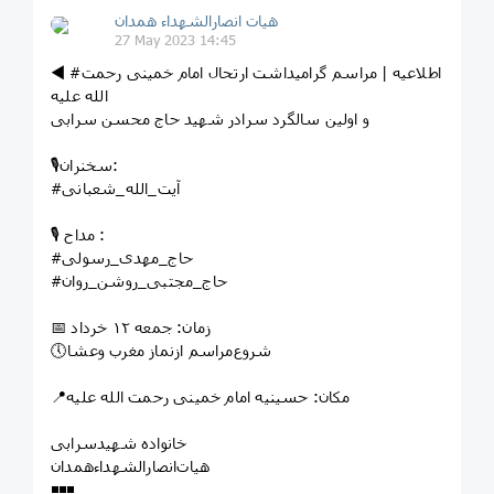
هیات انصارالشهداء همدان
27 May 2023 14:45
◀️ #اطلاعیه | مراسم گرامیداشت ارتحال امام خمینی رحمت
الله علیه
و اولین سالگرد سرادر شهید حاج محسن سرابی
🎙سخنران:
#آیت_الله_شعبانی
🎙 مداح :
#حاج_مهدی_رسولی
#حاج_مجتبی_روشن_روان
📅 زمان: جمعه ۱۲ خرداد
🕔شروع‌مراسم ازنماز مغرب وعشا
📍مکان: حسینیه امام خمینی رحمت الله علیه
خانواده شهیدسرابی
هیات‌انصارالشهداءهمدان
◾️◾️◾️