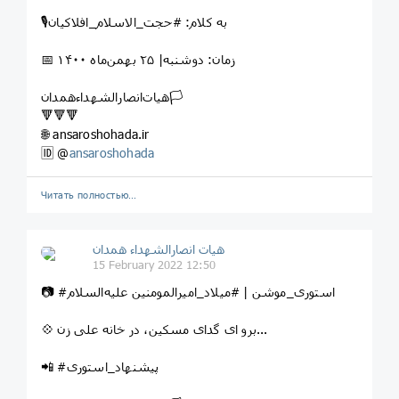
🎙به کلام: #حجت_الاسلام_افلاکیان
📅 زمان: دوشنبه| ۲۵ بهمن‌ماه ۱۴۰۰
هیات‌انصارالشهداءهمدان🏳
🔻🔻🔻
🌐 ansaroshohada.ir
🆔 @
ansaroshohada
Читать полностью…
هیات انصارالشهداء همدان
15 February 2022 12:50
📷 #استوری_موشن | #میلاد_امیرالمومنین علیه‌السلام
💠 برو ای گدای مسکین، در خانه علی زن...
📲 #پیشنهاد_استوری