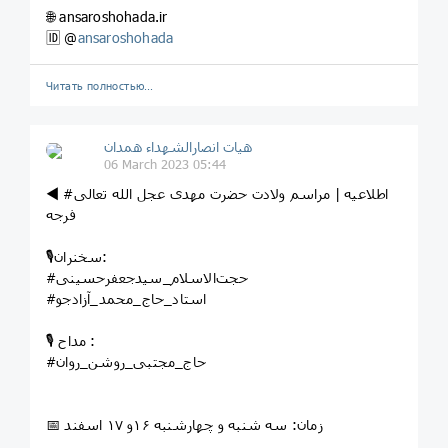
🌐 ansaroshohada.ir
🆔 @
ansaroshohada
Читать полностью…
هیات انصارالشهداء همدان
06 March 2023 05:44
◀️ #اطلاعیه | مراسم ولادت حضرت مهدی عجل الله تعالی
فرجه
🎙سخنران:
#حجت‌الاسلام‌_سیدجعفرحسینی
#استاد_حاج_محمد_آزادجو
🎙 مداح :
#حاج_مجتبی_روشن_روان
📅 زمان: سه شنبه و چهارشنبه ۱۶و ۱۷ اسفند