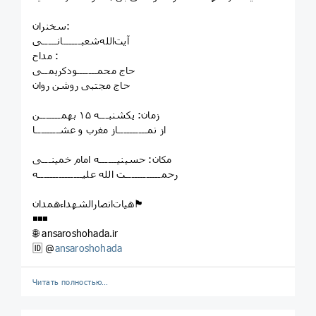
سخنران:
آیت‌الله‌شعبــــــانـــــی
مداح :
حاج محمـــــــودکریمــی
حاج مجتبی روشن روان
زمان: یکشنبـــه ۱۵ بهمـــــــن
از نمــــــــــاز مغرب و عشــــــــا
مکان: حسینیــــــه امام خمینـــی
رحمــــــــــــت الله علیـــــــــــــــه
هیات‌انصارالشهداءهمدان🏴
◾◾◾
🌐 ansaroshohada.ir
🆔 @
ansaroshohada
Читать полностью…