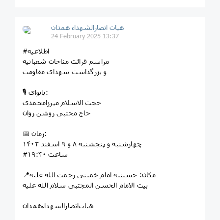
هیات انصارالشهداء همدان
24 February 2025 13:37
#اطلاعیه
مراسم قرائت مناجات شعبانیه
و بزرگداشت شهدای مقاومت
🎙 بانوای:
حجت الاسلام میرزامحمدی
حاج مجتبی روشن روان
📅 زمان:
چهارشنبه و پنجشنبه ۸ و ۹ اسفند ۱۴۰۳
#ساعت ۱۹:۳۰
📍مکان: حسینیه امام خمینی رحمت الله علیه
بیت الامام الحسن المجتبی سلام الله علیه
هیات‌انصارالشهداءهمدان