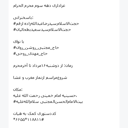
عزاداری دهه سوم محرم الحرام
باسخنرانی:
#حجت‌الاسلام‌سیدرضاعبدالله‌زاده ازقم
#حجت‌الاسلام‌سیدسعیدبطحائیان
با نوای
#حاج_مجتبی_روشن_روان
#حاج_مهدی_روحی
زمان: از دوشنبه۱۶مرداد تا آخرمحرم
شروع‌مراسم‌ ازنماز مغرب و عشا
مکان:
حسینیه امام خمینی رحمت الله علیه،
#بیت‌الامام‌الحسن‌المجتبی سلام‌الله‌علیه
کددستوری کمک به هیات
*۶۶۵۵*۱۱۸۸۱۱#