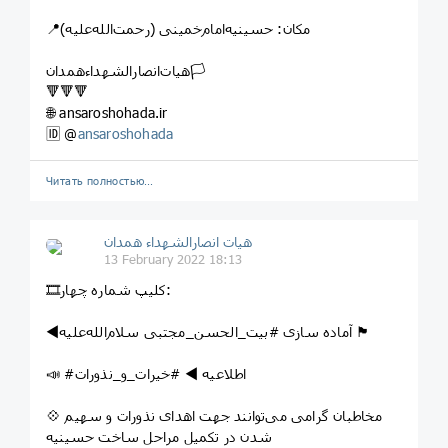
📍مکان: حسینیه‌امام‌خمینی (رحمت‌الله‌علیه)
هیات‌انصارالشهداءهمدان🏳
🔻🔻🔻
🌐 ansaroshohada.ir
🆔 @
ansaroshohada
Читать полностью…
هیات انصارالشهداء همدان
13 February 2022 18:13
🎞کلیپ شماره چهار:
◀️آماده سازی #بیت_الحسن_مجتبی سلام‌الله‌علیه 🏴
📣 #اطلاعیه ◀️ #خیرات_و_نذورات
💠 مخاطبان گرامی می‌توانند جهت اهدای نذورات و سهیم
شدن در تکمیل مراحل ساخت حسینیه