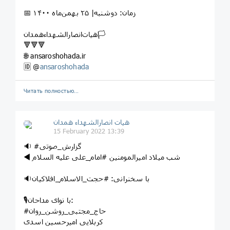
📅 زمان: دوشنبه| ۲۵ بهمن‌ماه ۱۴۰۰
هیات‌انصارالشهداءهمدان🏳
🔻🔻🔻
🌐 ansaroshohada.ir
🆔 @
ansaroshohada
Читать полностью…
هیات انصارالشهداء همدان
15 February 2022 13:39
🔉 #گزارش_صوتی
🔉با سخنرانی: #حجت_الاسلام_افلاکیان
🎙با نوای مداحان:
#حاج_مجتبی_روشن_روان
کربلایی امیرحسین اسدی