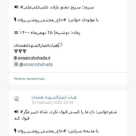
🔊 #سرود: سرودِ نم‌نمِ باران، علی‌علی‌علی
🎙 با مولودی خوانی: #حاج_مجتبی_روشن_روان
📅 زمان: دوشنبه| ۲۵ بهمن‌ماه ۱۴۰۰
هیات‌انصارالشهداءهمدان🏳
🔻🔻🔻
🌐 ansaroshohada.ir
🆔 @
ansaroshohada
Читать полностью…
هیات انصارالشهداء همدان
15 February 2022 13:41
🔊 #شعرخوانی: دلِ ما را کسی قبول نکرد، شاه خیبر مگر
قبول کند
🎙 با مدیحه سرایی: #حاج_مجتبی_روشن_روان