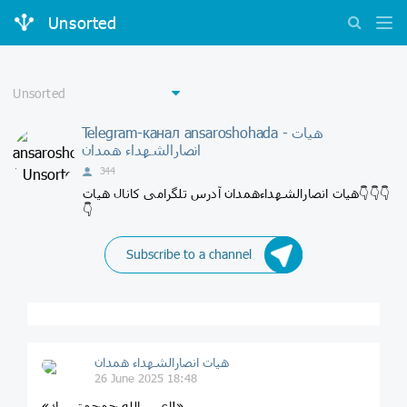
Unsorted
Telegram-канал ansaroshohada - هیات
انصارالشهداء همدان
344
هیات انصارالشهداءهمدان آدرس تلگرامی کانال هیات👇👇👇
👇
Subscribe to a channel
هیات انصارالشهداء همدان
26 June 2025 18:48
«اعــــرالله جمجمتـــــك!»