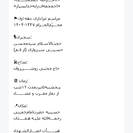
«جمجمه‌ات‌را‌به‌خدابسپار!»
محـــرّم‌الحــرام ۱۴۴۷-۱۴۰۴
🎙️سخنران:
حسینــی سبـزواری (از قـم)
🎤مداح:
حاج ‌مجتبی ‌روشـــــن‌روان
📆 زمان:
پنجشنبه۵تیربمدت ۱۲شب
از نماز مغــرب و عشــــــاء
📍مکان:
حسینیه حضرت‌امام‌خمینی
رحمـــة‌الله علیـه همــــدان
هیـــــــأت انصـــارالشـهداء