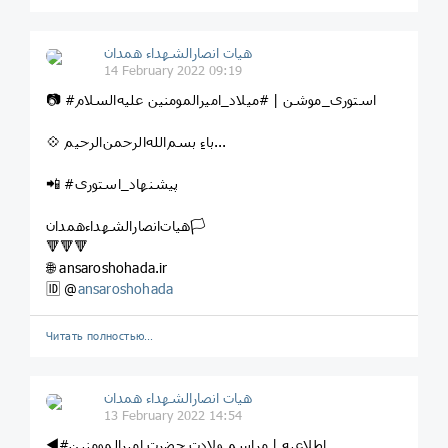
هیات انصارالشهداء همدان
14 February 2022 09:19
📷 #استوری_موشن | #میلاد_امیرالمومنین علیه‌السلام
💠 باءِ بسم‌الله‌الرحمن‌الرحیم...
📲 #پیشنهاد_استوری
هیات‌انصارالشهداءهمدان🏳
🔻🔻🔻
🌐 ansaroshohada.ir
🆔 @
ansaroshohada
Читать полностью…
هیات انصارالشهداء همدان
13 February 2022 14:54
◀️#اطلاعیه‌ | مراسم ولادت حضرت امیرالمومنین