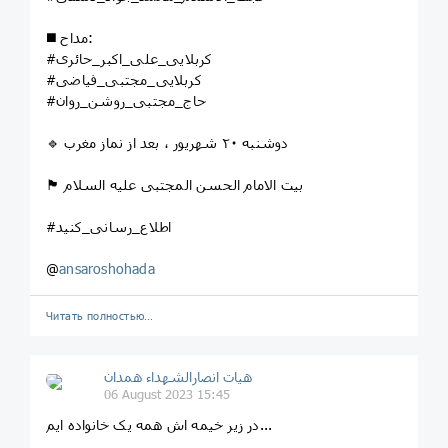
◼️ مداح:
#کربلایی_علی_اکبر_حائری
#کربلایی_مجتبی_فیاضی
#حاج_مجتبی_روشن_روان
🔹 دوشنبه ۲۰ شهریور ، بعد از نماز مغرب
🏴 بیت‌ الامام الحسن المجتبی علیه السلام
#اطلاع_رسانی_کنید
@
ansaroshohada
Читать полностью…
هیات انصارالشهداء همدان
06 August 2023 15:45
در زیر خیمه اش همه یک خانواده ایم...