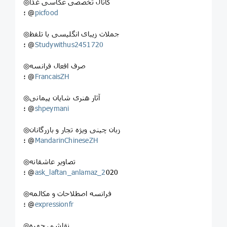
◎کانال تخصصی عکاسی غذا
picfood
؛ @
◎جملات زیبای انگلیسی با تلفظ
Studywithus2451720
؛ @
◎صرف افعال فرانسه
FrancaisZH
؛ @
◎آثار هنری شایان پیمانی
shpeymani
؛ @
◎زبان چینی ویژه تجار و بازرگانان
MandarinChineseZH
؛ @
◎تصاویر عاشقانه
020
ask_laftan_anlamaz_2
؛ @
◎فرانسه اصطلاحات و مکالمه
expressionfr
؛ @
◎نقاشي چهره