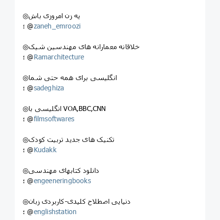
◎یه زن امروزی باش
zaneh_emroozi
؛ @
◎خلاقانه معمارانه های مهندسین شیک
Ramarchitecture
؛ @
◎انگلیسی برای همه حتی شما
sadeghiza
؛ @
◎انگلیسی با VOA,BBC,CNN
filmsoftwares
؛ @
◎تکنیک های جدید تربیت کودک
Kudakk
؛ @
◎دانلود کتابهای مهندسی
engeeneringbooks
؛ @
◎دنیایی اصطلاح کلیدی-کاربردی زبان
englishstation
؛ @