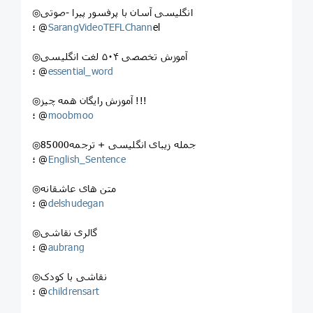
◎انگلیسی آسان با پرفسور پیرا -صوتی
el
SarangVideoTEFLChann
؛ @
◎آموزش تخصصی ۵۰۴ لغت انگلیسی
essential_word
؛ @
◎آموزش رایگان همه چیز !!!
moobmoo
؛ @
◎85000جمله زیبای انگلیسی + ترجمه
English_Sentence
؛ @
◎متن های عاشقانه
delshudegan
؛ @
◎گالری نقاشی
aubrang
؛ @
◎نقاشی با کودک
childrensart
؛ @