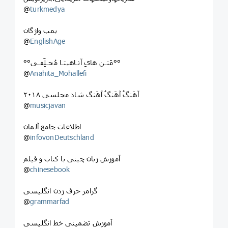
@
turkmedya
بمب واژگان
@
EnglishAge
°°مَتـن هایِ آنـاهیتـا مُحـلِّفـی°°
@
Anahita_Mohallefi
آهَنگُ آهَنگُ آهَنگ شاد مجلسی ۲۰۱۸
@
musicjavan
اطلاعات جامع آلمان
@
infovonDeutschland
آموزش زبان چینی با کتاب و فیلم
@
chinesebook
گرامر حرف زدن انگلیسی
@
grammarfad
آموزش تضمینی خط انگلیسی