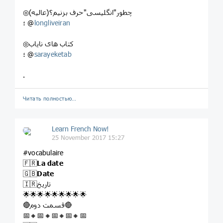
◎چطور"انگلیسی"حرف بزنیم؟(عالیه)
longliveiran
؛ @
◎کتاب های نایاب
sarayeketab
؛ @
.
Читать полностью…
Learn French Now!
25 November 2017 15:27
#vocabulaire
🇫🇷
La date
🇬🇧
Date
🇮🇷تاریخ
🌟🌟🌟🌟🌟🌟🌟🌟🌟
🔴قسمت دوم🔴
📅🔸📅🔸📅🔸📅🔸📅