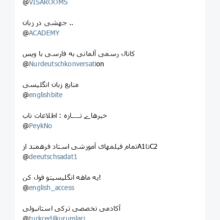
@
VISAROOMS
جهشی در زبان ..
@
ACADEMY
کانال رسمی آلمانی به فارسی با ویس
@
Nurdeutschkonversati
on
منابع زبان انگلیسی
@
englishbite
خبرهاے تــــازه : اطلاعات ناب
@
PeykNo
تمام فیلمهای آموزشی استاد فرهمند ازA1تاC2
@
deeutschsadat1
یه ماهه انگلیسیتو فول کن!
@
english_access
آکادمی تخصصی ترکی استانبولی
@
turkcedilkurumlari