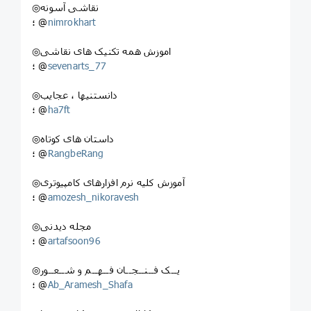
◎نقاشی آسونه
nimrokhart
؛ @
◎اموزش همه تکنیک های نقاشی
sevenarts_77
؛ @
◎دانستنيها ، عجايب
ha7ft
؛ @
◎داستان های کوتاه
RangbeRang
؛ @
◎آموزش کلیه نرم افزارهای کامپیوتری
amozesh_nikoravesh
؛ @
◎مجله دیدنی
artafsoon96
؛ @
◎یــک فــنــجــان فــهــم و شــعــور
Ab_Aramesh_Shafa
؛ @