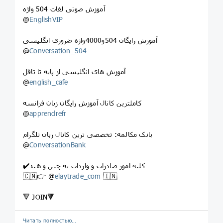
آموزش صوتی ‌لغات 504 واژه
@
EnglishVIP
آموزش رایگان 504و4000واژه ضروری انگلیسی
@
Conversation_504
آموزش های انگلیسی از پایه تا تافل
@
english_cafe
کاملترین کانال آموزش رایگان زبان فرانسه
@
apprendrefr
بانک مکالمه: تخصصی ترین کانال زبان تلگرام
@
ConversationBank
✔️کلیه امور صادرات و واردات به چین و هند
🇨🇳👉 @
elaytrade_com
🇮🇳
🔻 JOIN🔻
Читать полностью…