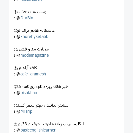
◎ژست های جذاب
DurBin
؛ @
◎عاشقانه هایم برای تو
khorehyketabb
؛ @
◎مجلات مد و فشن
modemagazine
؛ @
◎کافه آرامش
cafe_aramesh
؛ @
◎خبر های روز-دانلود روزنامه ها
pishkhan
؛ @
◎بیشتر بدانید ، بهتر سفر کنید
MrTrip
؛ @
◎انگلیسی ب زبان مادری بحرف در33روز
basicenglishlearner
؛ @