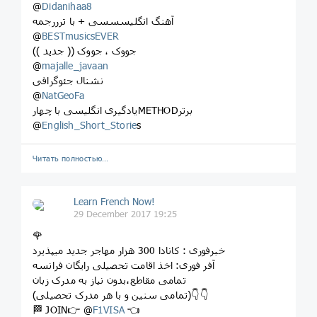
@
Didanihaa8
آهنگ انگلیسسسی + با ترررجمه
@
BESTmusicsEVER
جووک ، جووک (( جدید ))
@
majalle_javaan
نشنال جئوگرافی
@
NatGeoFa
یادگیری انگلیسی با چهارMETHODبرتر
@
English_Short_Storie
s
Читать полностью…
Learn French Now!
29 December 2017 19:25
🌹
خبرفوری : کانادا 300 هزار مهاجر جدید میپذیرد
آفر فوری: اخذ اقامت تحصیلی رایگان فرانسه
تمامی مقاطع،بدون نیاز به مدرک زبان
(تمامی سنین و با هر مدرک تحصیلی)👇👇
🏁 JOIN👉 @
F1VISA
👈