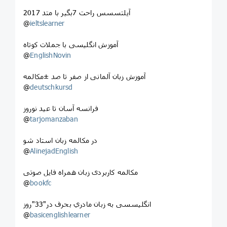
آیلتسسس راحت 7بگير با متد 2017
@
ieltslearner
آموزش انگلیسی با جملات کوتاه
@
EnglishNovin
آموزش زبان آلمانی از صفر تا صد ±مکالمه
@
deutschkursd
فرانسه آسان تا عید نوروز
@
tarjomanzaban
در مکالمه زبان استاد شو
@
AlinejadEnglish
مکالمه کاربردی زبان همراه فایل صوتی
@
bookfc
انگلیسسی به زبان مادري بحرف در"33"روز
@
basicenglishlearner