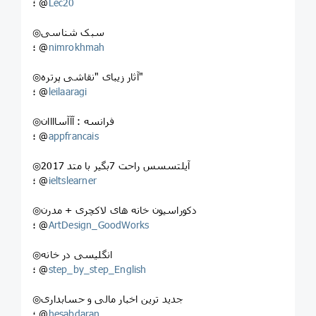
Lec20
؛ @
◎سبک شناسی
nimrokhmah
؛ @
◎آثار زیبای "نقاشی پرتره"
leilaaragi
؛ @
◎فرانسه : آآآساااان
appfrancais
؛ @
◎آیلتسسس راحت 7بگير با متد 2017
ieltslearner
؛ @
◎دکوراسیون خانه های لاکچری + مدرن
ArtDesign_GoodWorks
؛ @
◎انگلیسی در خانه
step_by_step_English
؛ @
◎جدید ترین اخبار مالی و حسابداری
hesabdaran
؛ @