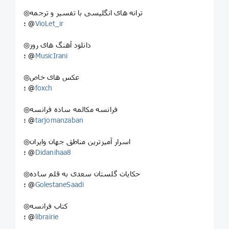
◎ترانه های انگلیسی با تفسیر و ترجمه
VioLet_ir
؛ @
◎دانلود آهنگ های روز
MusicIrani
؛ @
◎عکس های خاص
foxch
؛ @
◎فرانسه مکالمه ساده فرانسه
tarjomanzaban
؛ @
◎اسرار آمیزترین مناطق جهان وایران
Didanihaa8
؛ @
◎حکایات گلستان سعدی به قلم ساده
GolestaneSaadi
؛ @
◎کتاب فرانسه
librairie
؛ @