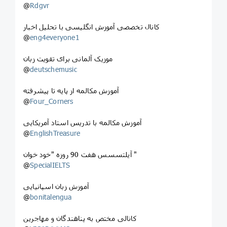
@
Rdgvr
کانال تخصصی آموزش انگلیسی با تحلیل اخبار
@
eng4everyone1
موزیک آلمانی برای تقویت زبان
@
deutschemusic
آموزش مکالمه از پایه تا پیشرفته
@
Four_Corners
آموزش مکالمه با تدریس استاد آمریکایی
@
EnglishTreasure
آیلتسسس هفت 90 روزه "خود خوان "
@
SpecialIELTS
آموزش زبان اسپانیایی
@
bonitalengua
کانالی مختص به پناهندگان و مهاجرین