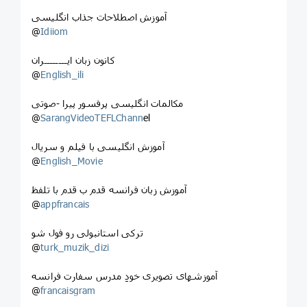
آموزش اصطلاحات جذاب انگلیسی
@
Idiiom
کانون زبان ایــــــــران
@
English_ili
مکالمات انگلیسی پرفسور پیرا -صوتی
@
SarangVideoTEFLChann
el
آموزش انگلیسی با فیلم و سریال
@
English_Movie
آموزش زبان فرانسه قدم ب قدم با تلفظ
@
appfrancais
ترکی استانبولی رو فول شو
@
turk_muzik_dizi
آموزشهای تصویری خودِ مدرس سفارت فرانسه
@
francaisgram