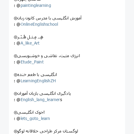
paintinglearning
؛ @
◎آموزش انگلیسی با مدرس کانون زبان
OnlineEnglishschool
؛ @
◎هِــ مِـثـلِ هُـنَـر
A_like_Art
؛ @
◎انرژی مثبت، نقاشی و خوشنویسی
Etude_Paint
؛ @
◎انگلیسی با طعم خنده
LearningEnglishZH
؛ @
◎یادگیری انگلیسی بازبان آموزان
s
English_lang_learner
؛ @
◎جوک انگلیسی!
lets_goto_learn
؛ @
◎لوگستان مرکز طراحی خلاقانه لوگو