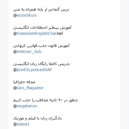
درس آلمانی از پایه همراه به متن
@
eutschkurs
آموزش بینظیر اصطلاحات انگلیسی
@
ClassmateEnglishChan
nel
آموزش قانون جذب،قوانین کیهانی
@
milioner_club
تدریس کاملا رایگان زبان انگلیسی
@
joinESLpodcastSAP
مجله جغرافیا
@
Geo_Magazine
چطور در ۹۰ ثانیه مخاطب را جذب کنیم
@
negahenov
یادگیری زبان با فیلم و موزیک
@
island1