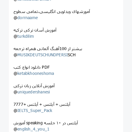
آموزشهای ویدئویی انگلیسی،تمامی سطوح
@
dorrnaame
آموزش آسان ترکی ترکیه
@
turkdilim
بیشتر از 100آهنگ آلمانی همراه ترجمه
@
MUSIKDEUTSCHUNDPERSI
SCH
دانلود انواع کتب PDF
@
ketabkhooneshoma
آموزش آنلاین زبان ترکی
@
uniquedershanesi
آیلتس + آیلتس + آیلتس +7777
@
IELTS_Super_Pack
آموزش speaking آیلتس در ۱۰ جلسه
@
english_4_you_1