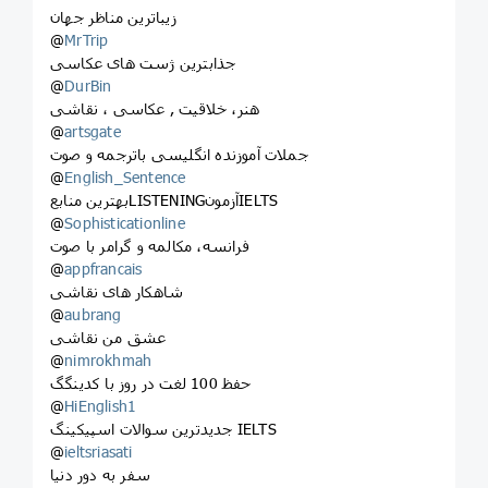
زیباترین مناظر جهان
@
MrTrip
جذابترین ژست های عکاسی
@
DurBin
هنر، خلاقیت , عکاسی ، نقاشی
@
artsgate
جملات آموزنده انگلیسی باترجمه و صوت
@
English_Sentence
بهترین منابعLISTENINGآزمونIELTS
@
Sophisticationline
فرانسه، مکالمه و گرامر با صوت
@
appfrancais
شاهکار های نقاشی
@
aubrang
عشق من نقاشی
@
nimrokhmah
حفظ 100 لغت در روز با کدینگگ
@
HiEnglish1
جدیدترین سوالات اسپیکینگ IELTS
@
ieltsriasati
سفر به دور دنیا