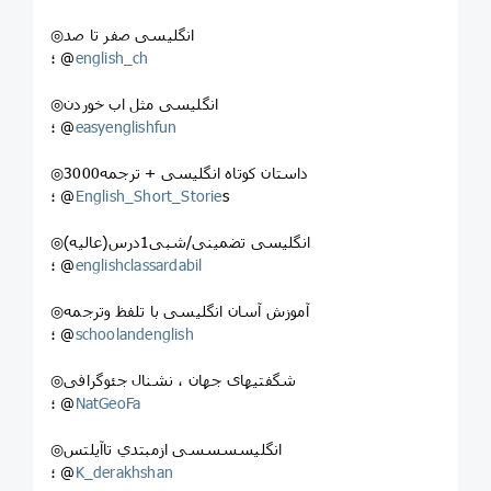
◎انگلیسی صفر تا صد
english_ch
؛ @
◎انگلیسی مثل اب خوردن
easyenglishfun
؛ @
◎3000داستان کوتاه انگلیسی + ترجمه
s
English_Short_Storie
؛ @
◎انگلیسی تضمینی/شبی1درس(عالیه)
englishclassardabil
؛ @
◎آموزش آسان انگلیسی با تلفظ وترجمه
schoolandenglish
؛ @
◎شگفتیهای جهان ، نشنال جئوگرافی
NatGeoFa
؛ @
◎انگلیسسسسی ازمبتدي تاآيلتس
K_derakhshan
؛ @