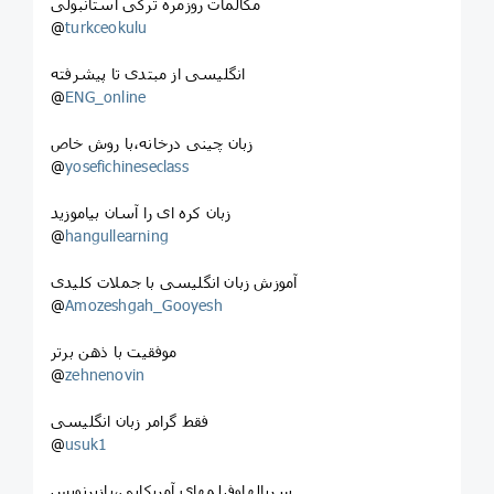
مکالمات روزمره ترکی استانبولی
@
turkceokulu
انگلیسی از مبتدی تا پیشرفته
@
ENG_online
زبان چینی درخانه،با روش خاص
@
yosefichineseclass
زبان کره ای را آسان بیاموزید
@
hangullearning
آموزش زبان انگلیسی با جملات کلیدی
@
Amozeshgah_Gooyesh
موفقیت با ذهن برتر
@
zehnenovin
فقط گرامر زبان انگلیسی
@
usuk1
سریالهاوفیلمهای آمریکایی،بازیرنویس