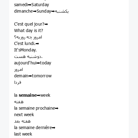
samedi➡Saturday
dimanche➡Sunday➡یکشنبه
C'est quel jour?➡
What day is it?
امروز چه روزیه؟
C'est lundi.➡
It'sMonday.
دوشنبه هست.
aujourd'hui➡today
امروز
demain➡tomorrow
فردا
la
semaine
➡week
هفته
la semaine prochaine➡
next week
هفته بعد
la semaine dernière➡
last week