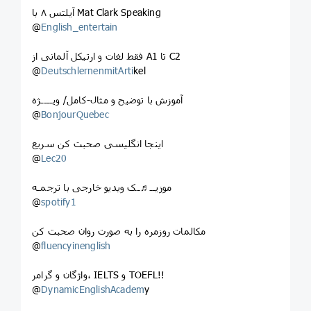
آیلتس ۸ با Mat Clark Speaking
@
English_entertain
فقط لغات و ارتیکل آلمانی از A1 تا C2
@
DeutschlernenmitArti
kel
آموزش با توضیح و مثال-کامل/ ویــــژه
@
BonjourQuebec
اینجا انگلیسی صحبت کن سریع
@
Lec20
موزیــ♬ـک ویدیو خارجی با ترجمـه
@
spotify1
مکالمات روزمره را به صورت روان صحبت کن
@
fluencyinenglish
واژگان و گرامر، IELTS و TOEFL!!
@
DynamicEnglishAcadem
y