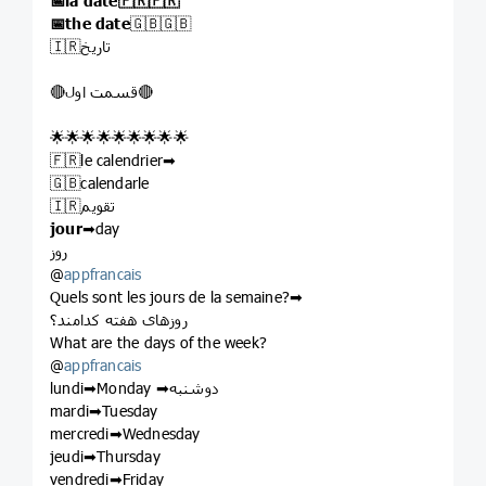
📅la date🇫🇷🇫🇷
📅the date
🇬🇧🇬🇧
🇮🇷تاریخ
🔴قسمت اول🔴
🌟🌟🌟🌟🌟🌟🌟🌟🌟
🇫🇷le calendrier➡
🇬🇧calendarle
🇮🇷تقویم
jour
➡day
روز
@
appfrancais
Quels sont les jours de la semaine?➡
روزهای هفته کدامند؟
What are the days of the week?
@
appfrancais
lundi➡Monday ➡دوشنبه
mardi➡Tuesday
mercredi➡Wednesday
jeudi➡Thursday
vendredi➡Friday