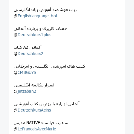
ربات هوشمند آموزش زبان انگلیسی
@
Englishlanguage_bot
جملات کاربری و پربازده آلمانی
@
Deutschkurs1plus
کتاب A2 آلمانی
@
Deutschkurs2
کلیپ های آموزشی انگلیسی و آمریکایی
@
CMBGUYS
اسرار مکالمه انگلیسی
@
jetzaban2
آلمانی از پایه با بهترین کتاب آموزشی
@
DeutschkursAeins
مدرس NATIVE سفارت فرانسه
@
LeFrancaisAvecMarie