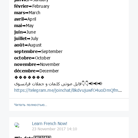
février
➡February
mars
➡March
avril
➡April
mai
➡May
juin
➡June
juillet
➡July
août
➡August
septembre
➡September
octobre
➡October
novembre
➡November
décembre
➡December
🍀🍀🍀🍀🍀🍀🍀
فایل صوتی کلمات و جملات فرانسوی👇👇📢📢📢
https://telegram.me/joinchat/BkdvujuwfO4uoDmQfmAfxA
Читать полностью…
Learn French Now!
23 November 2017 14:10