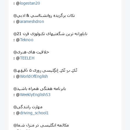
logestan20
؛ @
◎نكات برگزيده روانشنااسي & ادبي
arameshdron
؛ @
◎ناباورانه ترین شگفتیهای تکنولوژی قرن 21
Teknoo
؛ @
◎خلاقیت های هنری
TEELEH
؛ @
◎نُکتِـ بِ نُکتِـ اِنگِلیسی روزی ۵ دَقیقِهـ
WorldOfEnglish
؛ @
◎بابرنامه هفتگی همراه باشید
WeeklyEnglish53
؛ @
◎مهارت رانندگی
driving_school1
؛ @
◎مکالمه انگلیسی در منزل شما