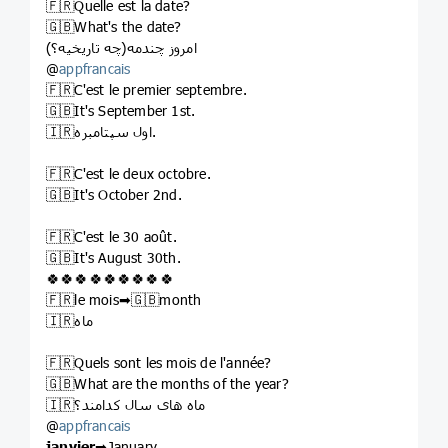
🇫🇷Quelle est la date?
🇬🇧What's the date?
امروز چندمه(چه تاریخیه؟)
@
appfrancais
🇫🇷C'est le premier septembre.
🇬🇧It's September 1st.
🇮🇷اول سپتامبره.
🇫🇷C'est le deux octobre.
🇬🇧It's October 2nd.
🇫🇷C'est le 30 août.
🇬🇧It's August 30th.
🍀🍀🍀🍀🍀🍀🍀🍀🍀
🇫🇷le mois➡🇬🇧month
🇮🇷ماه
🇫🇷Quels sont les mois de l'année?
🇬🇧What are the months of the year?
🇮🇷ماه های سال کدامند؟
@
appfrancais
janvier
➡January