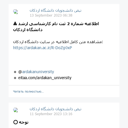
نبض دانشجویان دانشگاه اردکان
13 September 2023 06:38
🔺 اطلاعیه شماره 2 ثبت نام کارشناسی ارشد
دانشگاه اردکان
مشاهده متن کامل اطلاعیه در سایت دانشگاه اردکان:
https://ardakan.ac.ir/R-DoZg0xP
🔹 @
ardakanuniversity
🔹 eitaa.com/ardakan_university
Читать полностью…
نبض دانشجویان دانشگاه اردکان
11 September 2023 13:16
⭕️ توجه