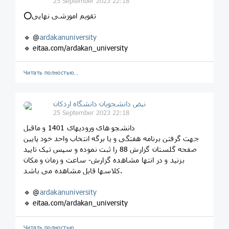
25 September 2023 22:18
⭕️تقویم اموزشی نهایی
🔹 @
ardakanuniversity
🔹 eitaa.com/ardakan_university
Читать полностью…
نبض دانشجویان دانشگاه اردکان
25 September 2023 22:18
دانشجو های ورودیهای 1401 و ماقبل
جهت گرفتن برنامه هفتگی و یا برگه انتخاب واحد خود پایین
صفحه گلستان گزارش 88 را ثبت نموده و سپس تیک تایید
بزنید و در انتها مشاهده گزارش- ساعت و زمان و مکان
کلاسها قابل مشاهده می باشد.
🔹 @
ardakanuniversity
🔹 eitaa.com/ardakan_university
Читать полностью…