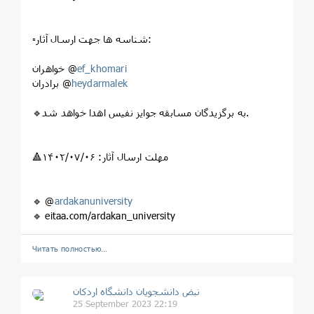
▫️شناسه ها جهت ارسال آثار:
ef_khomari
خواهران @
heydarmalek
برادران @
🔹️به برگزیدگان مسابقه جوایز نفیس اهدا خواهد شد.
🔺️مهلت ارسال آثار: ۱۴۰۲/۰۷/۰۶
🔹 @
ardakanuniversity
🔹 eitaa.com/ardakan_university
Читать полностью…
نبض دانشجویان دانشگاه اردکان
25 September 2023 22:19