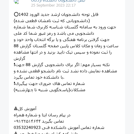
25 September 2023 22:17
⭕️قابل توجه دانشجویان ارشد جدید الورود 1402
(دانشجویانی که ثبت نامشان قطعی شده)
جهت ورود به سامانه گلستان شناسه کاربری شما شماره
دانشجویی می باشد و رمز عبور شما کد ملی
جهت گرفتن برنامه هفتگی و یا برگه انتخاب واحد خود و
ساعت و زمان و مکان کلاس پایین صفحه گلستان گزارش 88
را ثبت نموده و سپس تیک تایید بزنید و در انتها مشاهده
گزارش
❗️نکته بسیار مهم: اگر برای دانشجویی گزارش 88 جهت
مشاهده نمایش داده نشد ثبت نام دانشجو قطعی نشده و
با دانشکده خود تماس بگیرد.
❗️شماره تماس های ضروری جهت پیگیری
مشکلات(پاسخگویی شنبه تا چهارشنبه)
🔺️آموزش کل
در پیام رسان ایتا و شماره همراه
۰۹۱۳۲۵۱۴۶۴۴ تماس بگیرید
شماره تماس آموزش دانشکده فنی 03532240923
🔺️دانشکده کشاورزی و منابع طبیعی