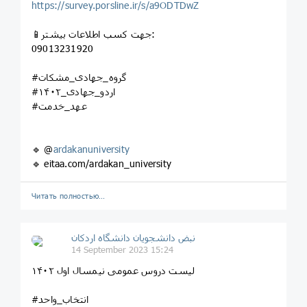
https://survey.porsline.ir/s/a9ODTDwZ
📱جهت کسب اطلاعات بیشتر:
09013231920
#گروه_جهادی_مشکات
#اردو_جهادی_۱۴۰۲
#عهد_خدمت
🔹 @
ardakanuniversity
🔹 eitaa.com/ardakan_university
Читать полностью…
نبض دانشجویان دانشگاه اردکان
14 September 2023 15:24
لیست دروس عمومی نیمسال اول ‌۱۴۰۲
#انتخاب_واحد