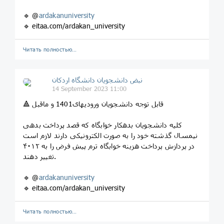
🔹 @
ardakanuniversity
🔹 eitaa.com/ardakan_university
Читать полностью…
نبض دانشجویان دانشگاه اردکان
14 September 2023 11:00
🔺 قابل توجه دانشجویان ورودیهای1401 و ماقبل
کلیه دانشجویان بدهکار خوابگاه که قصد پرداخت بدهی
نیمسال گذشته خود را به صورت الکترونیکی دارند لازم است
در پردازش پرداخت هزینه خوابگاه ترم پیش فرض را به ۴۰۱۲
تغییر دهند.
🔹 @
ardakanuniversity
🔹 eitaa.com/ardakan_university
Читать полностью…