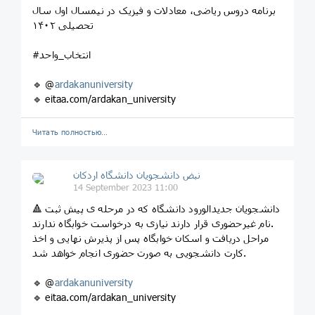
برنامه دروس ریاضی، معادلات و فیزیک در نیمسال اول سال
تحصیلی ۱۴۰۲
#انتخاب_واحد
🔹 @
ardakanuniversity
🔹 eitaa.com/ardakan_university
Читать полностью…
نبض دانشجویان دانشگاه اردکان
14 September 2023 11:00
🔺 دانشجویان جدیدالورود دانشگاه که در مرحله ی پیش ثبت
نام غیرحضوری قرار دارند نیازی به درخواست خوابگاه ندارند.
مراحل دریافت و اسکان خوابگاه پس از پذیرش نهایی و اخذ
کارت دانشجویی به صورت حضوری انجام خواهد شد.
🔹 @
ardakanuniversity
🔹 eitaa.com/ardakan_university