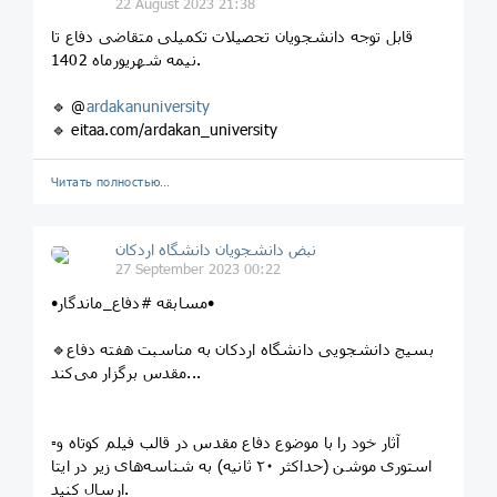
22 August 2023 21:38
قابل توجه دانشجویان تحصیلات تکمیلی متقاضی دفاع تا
نیمه شهریورماه 1402.
🔹 @
ardakanuniversity
🔹 eitaa.com/ardakan_university
Читать полностью…
نبض دانشجویان دانشگاه اردکان
27 September 2023 00:22
•مسابقه #دفاع_ماندگار•
🔹️بسیج دانشجویی دانشگاه اردکان به مناسبت هفته دفاع
مقدس برگزار می‌کند...
▫️آثار خود را با موضوع دفاع مقدس در قالب فیلم کوتاه و
استوری موشن (حداکثر ۲۰ ثانیه) به شناسه‌های زیر در ایتا
ارسال کنید.