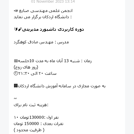
01 November 2023 13:14
📣 انجمن علمی مهندسی صنایع
دانشگاه اردکان برگزار می نماید :
دوره کاربردی داشبورد مدیریتی
🔰🧨
مدرس : مهندس صادق کوهگرد
📅زمان : شنبه 13 آبان ماه به مدت 10جلسه
(روز های زوج)
🕙ساعت ۲۰ الی ۲۱:۳۰
🏢به صورت مجازی در سامانه آموزش دانشگاه اردکان
~
هزینه ثبت نام برای:
۱۰ نفر اول :130000تومان
نفرات بعدی : 150000 تومان
( ظرفیت محدود )