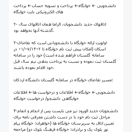
دانشجویی ← خوابگاه← پرداخت و تسویه حساب← پرداخت
های الکترونیکی بابت خوابگاه
۲- اتاق­های جدید دانشجویان، الزاما همان اتاق­های سال
گذشته آنها نخواهد بود.
۳-اولویت ارائه خوابگاه با دانشجویانی است که تقاضای
اسکان (امکان پیش ثبت نام خوابگاه تا ۰۱/۰۷/۱۴۰۲ در
سامانه گلستان فراهم شده است) خود را در سامانه
گلستان ثبت نموده و نسبت به پرداخت بدهی نیم سال قبل
خود اقدام نموده باشند.
مسیر تقاضای خوابگاه در سامانه گلستان دانشگاه اردکان:
دانشجویی← خوابگاه← اطلاعات و درخواست ها← اطلاعات
خوابگاهی دانشجو/ درخواست خوابگاه
۴-دانشجویان جدید الورود نیز می بایست پس از انجام و اتمام
مراحل ثبت نام خود با در دست داشتن معرفی نامه برای
تعیین اتاق به سرپرستان خوابگاه ها (خواهران: خوابگاه پیام
نور بلوک یک و برادران: خوابگاه فرهنگ بلوک دو) مراجعه