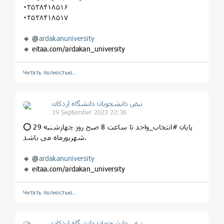
۰۳۵۳۸۴۱۸۵۱۶
۰۳۵۳۸۴۱۸۵۱۷
🔹 @
ardakanuniversity
🔹 eitaa.com/ardakan_university
Читать полностью…
نبض دانشجویان دانشگاه اردکان
19 September 2023 22:36
⭕️ پایان #انتخاب_واحد تا ساعت 8 صبح روز چهارشنبه 29
شهریورماه می باشد.
🔹 @
ardakanuniversity
🔹 eitaa.com/ardakan_university
Читать полностью…
نبض دانشجویان دانشگاه اردکان