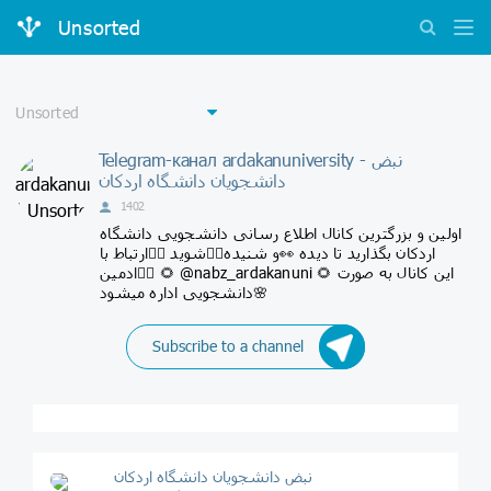
Unsorted
Telegram-канал ardakanuniversity - نبض
دانشجویان دانشگاه اردکان
1402
اولین و بزرگترین کانال اطلاع رسانی دانشجویی دانشگاه
اردکان بگذارید تا دیده 👀و شنیده👂🏻شوید 👇🏻ارتباط با
ادمین👇🏻 🌻 @nabz_ardakanuni 🌻 این کانال به صورت
دانشجویی اداره میشود🌸
Subscribe to a channel
نبض دانشجویان دانشگاه اردکان