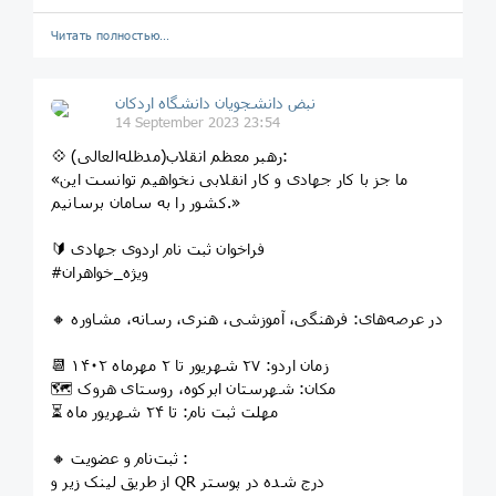
Читать полностью…
نبض دانشجویان دانشگاه اردکان
14 September 2023 23:54
💠 رهبر معظم انقلاب(مدظله‌العالی):
«ما جز با کار جهادی و کار انقلابی نخواهیم توانست این
کشور را به سامان برسانیم.»
🔰 فراخوان ثبت نام اردوی جهادی
#ویژه_خواهران
🔸 در عرصه‌های: فرهنگی، آموزشی، هنری، رسانه، مشاوره
📆 زمان اردو: ۲۷ شهریور تا ۲ مهرماه ۱۴۰۲
🗺️ مکان: شهرستان ابرکوه، روستای هروک
⏳ مهلت ثبت نام: تا ۲۴ شهریور ماه
🔸 ثبت‌نام و عضویت :
از طریق لینک زیر و QR درج شده در پوستر