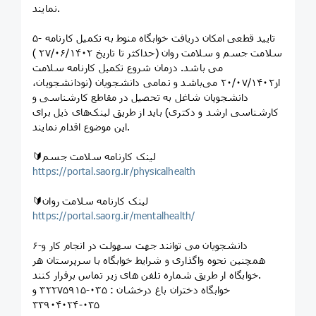
نمایند.
۵- تایید قطعی امکان دریافت خوابگاه منوط به تکمیل کارنامه
سلامت جسم و سلامت روان (حداکثر تا تاریخ ۲۷/۰۶/۱۴۰۲ )
می باشد. دزمان شروع تکمیل کارنامه سلامت
از۲۰/۰۷/۱۴۰۲ می‌باشد و تمامی دانشجویان (نودانشجویان،
دانشجویان شاغل به تحصیل در مقاطع کارشناسی و
کارشناسی ارشد و دکتری) باید از طریق لینک‌های ذیل برای
این موضوع اقدام نمایند.
🔰لینک کارنامه سلامت جسم
https://portal.saorg.ir/physicalhealth
🔰لینک کارنامه سلامت روان
https://portal.saorg.ir/mentalhealth/
۶-دانشجویان می توانند جهت سهولت در انجام کار و
همچنین نحوه واگذاری و شرایط خوابگاه با سرپرستان هر
خوابگاه ار طریق شماره تلفن های زیر تماس برقرار کنند.
خوابگاه دختران باغ درخشان : ۰۳۵-۳۲۲۷۵۹۱۵ و
۰۳۵-۳۳۹۰۴۰۲۴