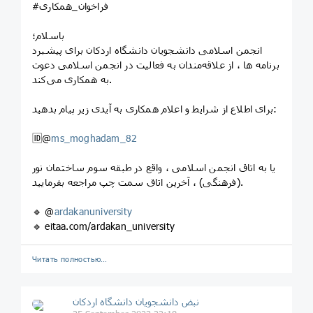
#فراخوان_همکاری
باسلام؛
انجمن اسلامی دانشجویان دانشگاه اردکان برای پیشبرد
برنامه ها ، از علاقه‌مندان به فعالیت در انجمن اسلامی دعوت
به همکاری می‌کند.
برای اطلاع از شرایط و اعلام همکاری به آیدی زیر پیام بدهید:
🆔@
ms_moghadam_82
یا به اتاق انجمن اسلامی ، واقع در طبقه سوم ساختمان نور
(فرهنگی) ، آخرین اتاق سمت چپ مراجعه بفرمایید.
🔹 @
ardakanuniversity
🔹 eitaa.com/ardakan_university
Читать полностью…
نبض دانشجویان دانشگاه اردکان