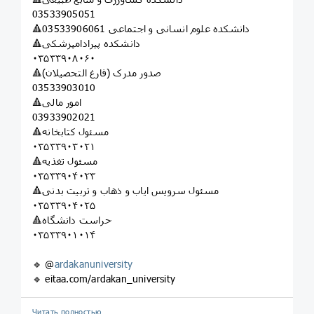
03533905051
🔺️دانشکده علوم انسانی و اجتماعی 03533906061
🔺️دانشکده پیرادامپزشکی
۰۳۵۳۳۹۰۸۰۶۰
🔺️صدور مدرک (فارغ التحصیلان)
03533903010
🔺️امور مالی
03933902021
🔺️مسئول کتابخانه
۰۳۵۳۳۹۰۳۰۲۱
🔺️مسئول تغذیه
۰۳۵۳۳۹۰۴۰۲۳
🔺️مسئول سرویس ایاب و ذهاب و تربیت بدنی
۰۳۵۳۳۹۰۴۰۲۵
🔺️حراست دانشگاه
۰۳۵۳۳۹۰۱۰۱۴
🔹 @
ardakanuniversity
🔹 eitaa.com/ardakan_university
Читать полностью…