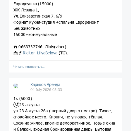
Евродвушка (15000)
ЖК Левада 1,
Ул.Елизаветинская 7, 6/9
Формат кухня-студия +спальня Евроремонт
Без животных.
15000+коммунальные
☎️ 0663332746 Лілія(viber).
📩 @
Rieltor_LilyaBelova
(TG).
Читать полностью…
Харьков Аренда
04 July 2026 08:33
1к (5000)
Ⓜ️23 августа
ул.23 Августа 26а ( первый двор от метро). Тихое,
спокойное место. Кирпич, не угловая, тёплая.
Сосяние жилое, вполне деморкатичное. Новые окна
и балкон, входная бронированная дверь. Бытовая