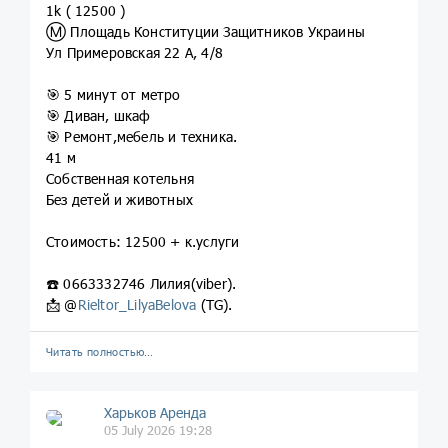
1k ( 12500 )
Ⓜ️ Площадь Конституции Защитников Украины
Ул Примеровская 22 А, 4/8
🎯 5 минут от метро
🎯 Диван, шкаф
🎯 Ремонт,мебель и техника.
41 м
Собственная котельня
Без детей и животных
Стоимость: 12500 + к.услуги
☎️ 0663332746 Лилия(viber).
📩 @
Rieltor_LilyaBelova
(TG).
Читать полностью…
Харьков Аренда
05 July 2026 19:28