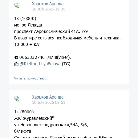
Харьков Аренда
10 July 2026 19:35
1к (10000)
метро Левада
проспект Аэрокосмический 41А. 7/9
В квартире есть вся необходимая мебель и техника.
10 000 + к.у
☎️ 0663332746 Лілія(viber).
📩 @
Rieltor_LilyaBelova
(TG).
Читать полностью…
Харьков Аренда
10 July 2026 08:51
1к (8000)
ЖК"Журавлевский"
ул.Нововалександровскакя,54А, 5/6,
б/лифта
Сдается впервые!Свежий ремонт,общ.пл-55кв.м.