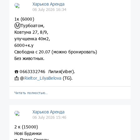
Харьков Аренда
06 July 2026 16:34
1к (6000)
Ⓜ️Турбоатом,
Ковтуна 27, 8/9,
улучшенка 40м2,
6000+к.у
Свободна с 20.07 (можно бронировать)
Без животных.
☎️ 0663332746 Лилия(viber).
📩 @
Rieltor_LilyaBelova
(TG).
Читать полностью…
Харьков Аренда
06 July 2026 15:46
2 к (15000)
Нові Будинки
м. Палац Спорту