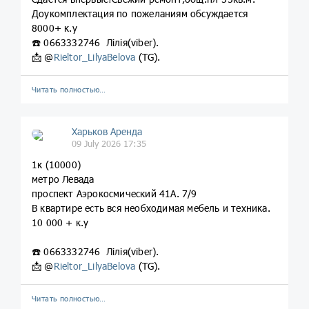
Доукомплектация по пожеланиям обсуждается
8000+ к.у
☎️ 0663332746 Лілія(viber).
📩 @
Rieltor_LilyaBelova
(TG).
Читать полностью…
Харьков Аренда
09 July 2026 17:35
1к (10000)
метро Левада
проспект Аэрокосмический 41А. 7/9
В квартире есть вся необходимая мебель и техника.
10 000 + к.у
☎️ 0663332746 Лілія(viber).
📩 @
Rieltor_LilyaBelova
(TG).
Читать полностью…