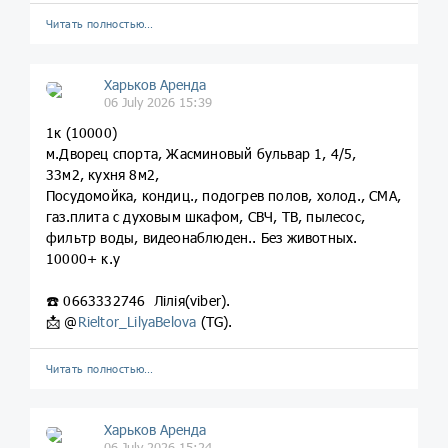
Читать полностью…
Харьков Аренда
06 July 2026 15:39
1к (10000)
м.Дворец спорта, Жасминовый бульвар 1, 4/5,
33м2, кухня 8м2,
Посудомойка, кондиц., подогрев полов, холод., СМА,
газ.плита с духовым шкафом, СВЧ, ТВ, пылесос,
фильтр воды, видеонаблюден.. Без животных.
10000+ к.у
☎️ 0663332746 Лілія(viber).
📩 @
Rieltor_LilyaBelova
(TG).
Читать полностью…
Харьков Аренда
06 July 2026 15:24