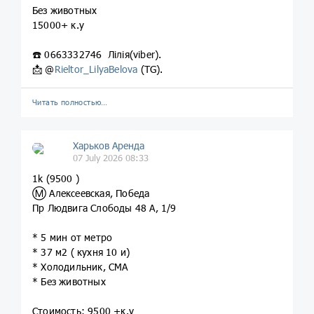
Без животных
15000+ к.у
☎️ 0663332746 Лілія(viber).
📩 @
Rieltor_LilyaBelova
(TG).
Читать полностью…
Харьков Аренда
07 July 2026 08:33
1k (9500 )
Ⓜ️ Алексеевская, Победа
Пр Людвига Слободы 48 А, 1/9
* 5 мин от метро
* 37 м2 ( кухня 10 и)
* Холодильник, СМА
* Без животных
Стоимость: 9500 +к.у