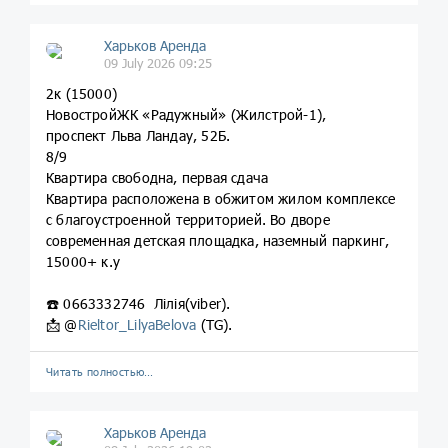
Харьков Аренда
09 July 2026 09:25
2к (15000)
НовостройЖК «Радужный» (Жилстрой-1),
проспект Льва Ландау, 52Б.
8/9
Квартира свободна, первая сдача
Квартира расположена в обжитом жилом комплексе
с благоустроенной территорией. Во дворе
современная детская площадка, наземный паркинг,
15000+ к.у
☎️ 0663332746 Лілія(viber).
📩 @
Rieltor_LilyaBelova
(TG).
Читать полностью…
Харьков Аренда