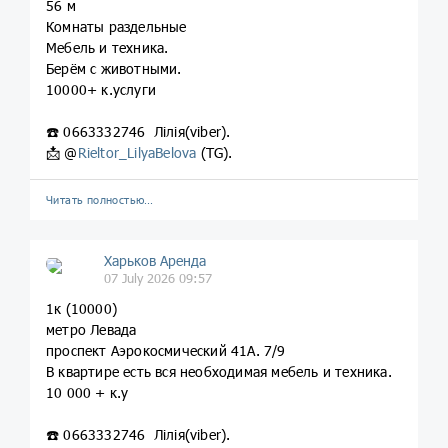
56 м
Комнаты раздельные
Мебель и техника.
Берём с животными.
10000+ к.услуги
☎️ 0663332746 Лілія(viber).
📩 @
Rieltor_LilyaBelova
(TG).
Читать полностью…
Харьков Аренда
07 July 2026 09:57
1к (10000)
метро Левада
проспект Аэрокосмический 41А. 7/9
В квартире есть вся необходимая мебель и техника.
10 000 + к.у
☎️ 0663332746 Лілія(viber).