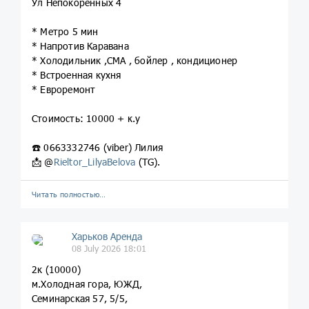
Ул Непокоренных 4
* Метро 5 мин
* Напротив Каравана
* Холодильник ,СМА , бойлер , кондиционер
* Встроенная кухня
* Евроремонт
Стоимость: 10000 + к.у
☎️ 0663332746 (viber) Лилия
📩 @
Rieltor_LilyaBelova
(TG).
Читать полностью…
Харьков Аренда
08 July 2026 18:01
2к (10000)
м.Холодная гора, ЮЖД,
Семинарская 57, 5/5,