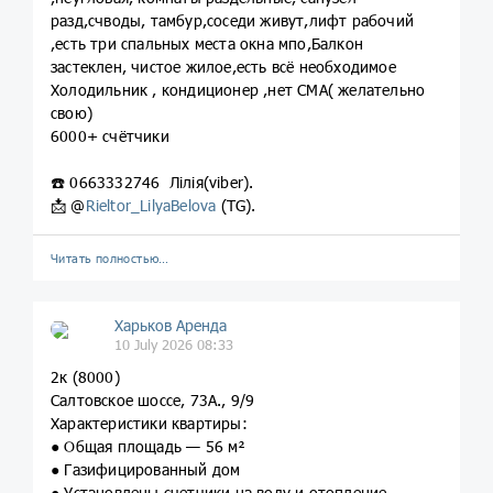
разд,счводы, тамбур,соседи живут,лифт рабочий
,есть три спальных места окна мпо,Балкон
застеклен, чистое жилое,есть всё необходимое
Холодильник , кондиционер ,нет СМА( желательно
свою)
6000+ счётчики
☎️ 0663332746 Лілія(viber).
📩 @
Rieltor_LilyaBelova
(TG).
Читать полностью…
Харьков Аренда
10 July 2026 08:33
2к (8000)
Салтовское шоссе, 73А., 9/9
Характеристики квартиры:
● Общая площадь — 56 м²
● Газифицированный дом
● Установлены счетчики на воду и отопление