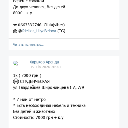
Берём с собакой.
До двух человек, без детей
8000+ к.у
☎️ 0663332746 Лілія(viber).
📩 @
Rieltor_LilyaBelova
(TG).
Читать полностью…
Харьков Аренда
05 July 2026 20:40
1k ( 7000 грн )
Ⓜ️ СТУДЕНЧЕСКАЯ
ул.Гвардейцев Широнинцев 61 А, 7/9
* 7 мин от метро
* Есть необходимая мебель и техника
Без детей и животных
Стоимость: 7000 грн + к.у