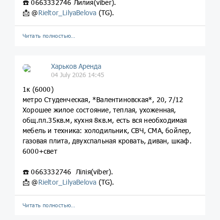
☎️ 0663332746 Лилия(viber).
📩 @
Rieltor_LilyaBelova
(TG).
Читать полностью…
Харьков Аренда
04 July 2026 14:45
1к (6000)
метро Студенческая, *Валентиновская*, 20, 7/12
Хорошее жилое состояние, теплая, ухоженная,
общ.пл.35кв.м, кухня 8кв.м, есть вся необходимая
мебель и техника: холодильник, СВЧ, СМА, бойлер,
газовая плита, двухспальная кровать, диван, шкаф.
6000+свет
☎️ 0663332746 Лілія(viber).
📩 @
Rieltor_LilyaBelova
(TG).
Читать полностью…