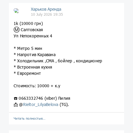
Харьков Аренда
10 July 2026 19:35
1k (10000 грн)
Ⓜ️ Салтовская
Ул Непокоренных 4
* Метро 5 мин
* Напротив Каравана
* Холодильник ,СМА , бойлер , кондиционер
* Встроенная кухня
* Евроремонт
Стоимость: 10000 + к.у
☎️ 0663332746 (viber) Лилия
📩 @
Rieltor_LilyaBelova
(TG).
Читать полностью…