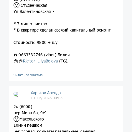
Ⓜ️ Студенческая
Ул Валентиновская 7
* 7 мин от метро
* В квартире сделан свежий капитальный ремонт
Стоимость: 9800 + к.у.
☎️ 0663332746 (viber) Лилия
📩 @
Rieltor_LilyaBelova
(TG).
Читать полностью…
Харьков Аренда
10 July 2026 09:05
2к (6000)
пер Мира 6а, 9/9
Ⓜ️Масельского
10мин пешком
,неугловая, комнаты раздельные, санузел