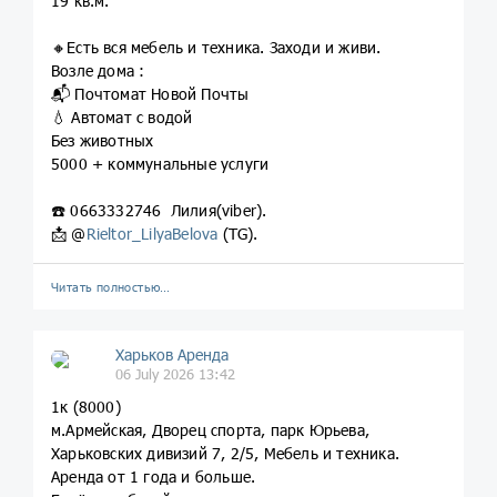
19 кв.м.
🔸Есть вся мебель и техника. Заходи и живи.
Возле дома :
📬 Почтомат Новой Почты
💧 Автомат с водой
Без животных
5000 + коммунальные услуги
☎️ 0663332746 Лилия(viber).
📩 @
Rieltor_LilyaBelova
(TG).
Читать полностью…
Харьков Аренда
06 July 2026 13:42
1к (8000)
м.Армейская, Дворец спорта, парк Юрьева,
Харьковских дивизий 7, 2/5, Мебель и техника.
Аренда от 1 года и больше.