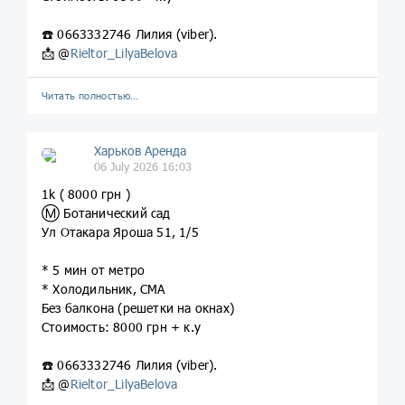
☎️ 0663332746 Лилия (viber).
📩 @
Rieltor_LilyaBelova
Читать полностью…
Харьков Аренда
06 July 2026 16:03
1k ( 8000 грн )
Ⓜ️ Ботанический сад
Ул Отакара Яроша 51, 1/5
* 5 мин от метро
* Холодильник, СМА
Без балкона (решетки на окнах)
Стоимость: 8000 грн + к.у
☎️ 0663332746 Лилия (viber).
📩 @
Rieltor_LilyaBelova