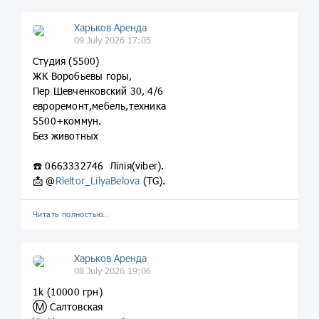
Харьков Аренда
09 July 2026 17:05
Студия (5500)
ЖК Воробьевы горы,
Пер Шевченковский 30, 4/6
евроремонт,мебель,техника
5500+коммун.
Без животных
☎️ 0663332746 Лілія(viber).
📩 @
Rieltor_LilyaBelova
(TG).
Читать полностью…
Харьков Аренда
08 July 2026 19:06
1k (10000 грн)
Ⓜ️ Салтовская