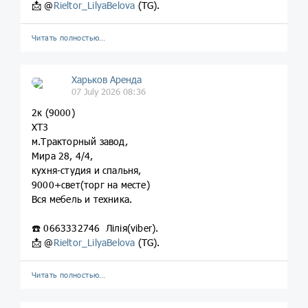
📩 @
Rieltor_LilyaBelova
(TG).
Читать полностью…
Харьков Аренда
07 July 2026 08:36
2к (9000)
ХТЗ
м.Тракторный завод,
Мира 28, 4/4,
кухня-студия и спальня,
9000+свет(торг на месте)
Вся мебель и техника.
☎️ 0663332746 Лілія(viber).
📩 @
Rieltor_LilyaBelova
(TG).
Читать полностью…