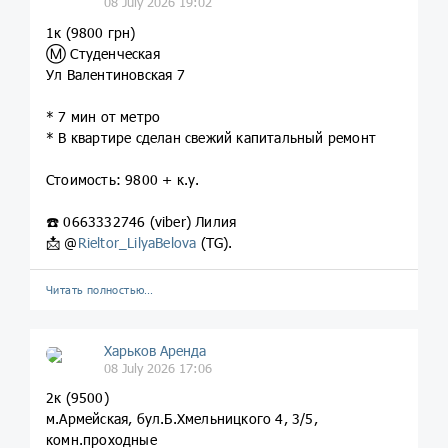
08 July 2026 19:02
1к (9800 грн)
Ⓜ️ Студенческая
Ул Валентиновская 7
* 7 мин от метро
* В квартире сделан свежий капитальный ремонт
Стоимость: 9800 + к.у.
☎️ 0663332746 (viber) Лилия
📩 @
Rieltor_LilyaBelova
(TG).
Читать полностью…
Харьков Аренда
08 July 2026 17:06
2к (9500)
м.Армейская, бул.Б.Хмельницкого 4, 3/5,
комн.проходные