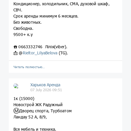
Кондиционер, холодильник, СМА, духовой шкаф,
СВЧ.
Срок аренды минимум 6 месяцев.
Без животных.
Свободна.
9500+ к.у
☎️ 0663332746 Лілія(viber).
📩 @
Rieltor_LilyaBelova
(TG).
Читать полностью…
Харьков Аренда
07 July 2026 09:51
1к (15000)
Новострой ЖК Радужный
Ⓜ️Дворец спорта, Турбоатом
Ландау 52 А, 8/9,
Вся мебель и техника.