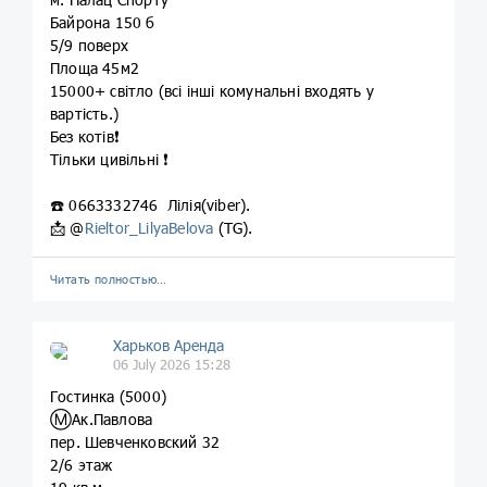
Байрона 150 б
5/9 поверх
Площа 45м2
15000+ світло (всі інші комунальні входять у
вартість.)
Без котів❗️
Тільки цивільні ❗️
☎️ 0663332746 Лілія(viber).
📩 @
Rieltor_LilyaBelova
(TG).
Читать полностью…
Харьков Аренда
06 July 2026 15:28
Гостинка (5000)
Ⓜ️Ак.Павлова
пер. Шевченковский 32
2/6 этаж