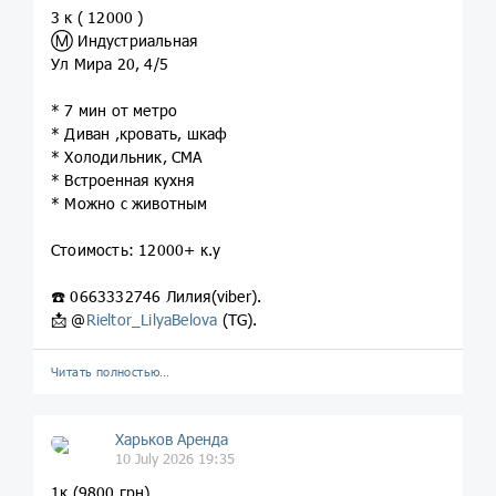
3 к ( 12000 )
Ⓜ️ Индустриальная
Ул Мира 20, 4/5
* 7 мин от метро
* Диван ,кровать, шкаф
* Холодильник, СМА
* Встроенная кухня
* Можно с животным
Стоимость: 12000+ к.у
☎️ 0663332746 Лилия(viber).
📩 @
Rieltor_LilyaBelova
(TG).
Читать полностью…
Харьков Аренда
10 July 2026 19:35
1к (9800 грн)