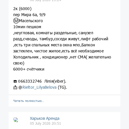
2к (6000)
пер Мира 6а, 9/9
Ⓜ️Масельского
10мин пешком
,неугловая, комнаты раздельные, санузел
разд,счводы, тамбур,соседи живут,лифт рабочий
,есть три спальных места окна мпо,Балкон
застеклен, чистое жилое,есть всё необходимое
Холодильник , кондиционер ,нет СМА( желательно
свою)
6000+ счётчики
☎️ 0663332746 Лілія(viber).
📩 @
Rieltor_LilyaBelova
(TG).
Читать полностью…
Харьков Аренда
05 July 2026 20:51