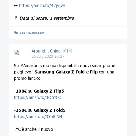
••
https://amzn.to/47jvjwL
🔖
Data di uscita: 1 settembre
Читать полностью…
Around... China! 🇨🇳
26 July 2023 20:27
Su #Amazon sono già disponibili i nuovi smartphone
pieghevoli
Samsung Galaxy Z Fold e Flip
con una
promo lancio:
-100€
su
Galaxy Z Flip5
https://amzn.to/3OtrfCC
-150€
su
Galaxy Z Fold5
https://amzn.to/3YaRlNN
📍C'è anche il nuovo