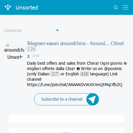
Unsorted
Telegram-канал aroundchina - Around... China!
🇨🇳
2719
Daily best offers and sales from China! Ogni giorno le
migliori offerte dalla Cina! ☎️ Write us on @posimic
(only Italian 🇮🇹 or English 🇬🇧 language) Link
channel
https://t.me/joinchat/AAAAADvVci0OmQtMqOfbZQ
Subscribe to a channel