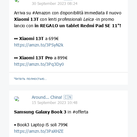
30 September 2023 08:24
Arriva su #Amazon con disponibilità immediata il nuovo
Xiaomi 13T
con lenti professionali
Leica
-in promo
lancio con
in REGALO un tablet Redmi Pad SE 11"
❗️
••
Xiaomi 13T
a 699€
https://amzn.to/3PSyN2k
••
Xiaomi 13T Pro
a 899€
https://amzn.to/3Pq3Dy0
Читать полностью…
Around... China! 🇨🇳
15 September 2023 10:48
Samsung
Galaxy Book 3
in #offerta
• Book3 Laptop i5 soli 799€
https://amzn.to/3PaXHZE