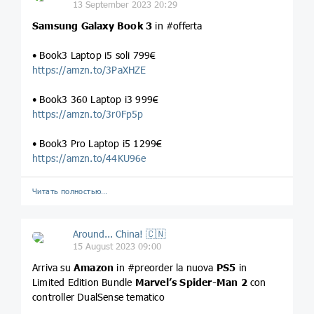
13 September 2023 20:29
Samsung
Galaxy Book 3
in #offerta
• Book3 Laptop i5 soli 799€
https://amzn.to/3PaXHZE
• Book3 360 Laptop i3 999€
https://amzn.to/3r0Fp5p
• Book3 Pro Laptop i5 1299€
https://amzn.to/44KU96e
Читать полностью…
Around... China! 🇨🇳
15 August 2023 09:00
Arriva su
Amazon
in #preorder la nuova
PS5
in
Limited Edition Bundle
Marvel’s Spider-Man 2
con
controller DualSense tematico