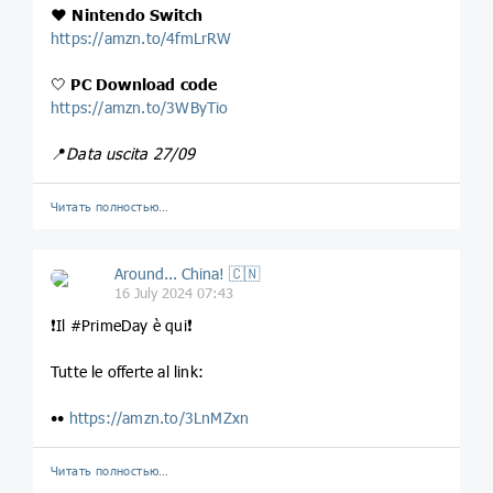
❤️
Nintendo Switch
https://amzn.to/4fmLrRW
🤍
PC Download code
https://amzn.to/3WByTio
📍
Data uscita 27/09
Читать полностью…
Around... China! 🇨🇳
16 July 2024 07:43
❗️Il #PrimeDay è qui❗️
Tutte le offerte al link:
••
https://amzn.to/3LnMZxn
Читать полностью…