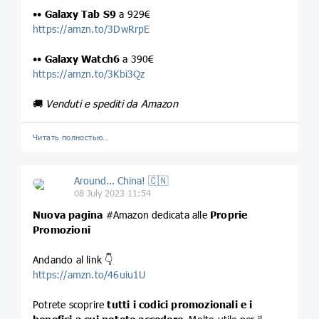
••
Galaxy Tab S9
a 929€
https://amzn.to/3DwRrpE
••
Galaxy Watch6
a 390€
https://amzn.to/3Kbi3Qz
🚚
Venduti e spediti da Amazon
Читать полностью…
Around... China! 🇨🇳
08 July 2023 11:54
Nuova pagina
#Amazon dedicata alle
Proprie
Promozioni
Andando al link 👇
https://amzn.to/46uiu1U
Potrete scoprire
tutti i codici promozionali e i