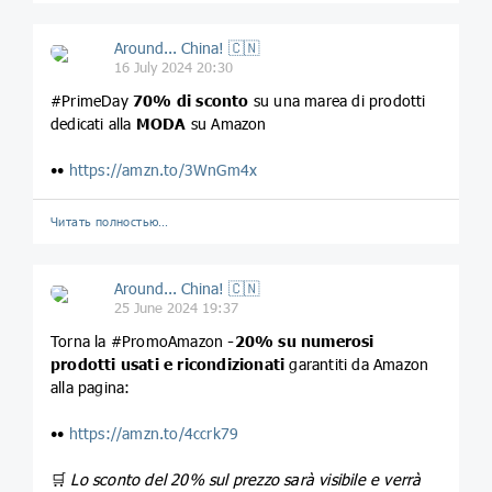
Around... China! 🇨🇳
16 July 2024 20:30
#PrimeDay
70% di sconto
su una marea di prodotti
dedicati alla
MODA
su Amazon
••
https://amzn.to/3WnGm4x
Читать полностью…
Around... China! 🇨🇳
25 June 2024 19:37
Torna la #PromoAmazon
-20% su numerosi
prodotti usati e ricondizionati
garantiti da Amazon
alla pagina:
••
https://amzn.to/4ccrk79
🛒
Lo sconto del 20% sul prezzo sarà visibile e verrà