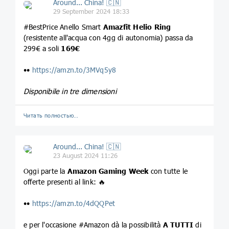
Around... China! 🇨🇳
29 September 2024 18:33
#BestPrice Anello Smart
Amazfit Helio Ring
(resistente all'acqua con 4gg di autonomia) passa da
299€ a soli
169€
••
https://amzn.to/3MVq5y8
Disponibile in tre dimensioni
Читать полностью…
Around... China! 🇨🇳
23 August 2024 11:26
Oggi parte la
Amazon Gaming Week
con tutte le
offerte presenti al link: 🔥
••
https://amzn.to/4dQQPet
e per l'occasione #Amazon dà la possibilità
A TUTTI
di