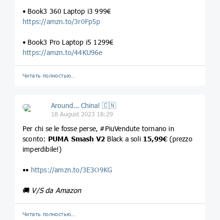
• Book3 360 Laptop i3 999€
https://amzn.to/3r0Fp5p
• Book3 Pro Laptop i5 1299€
https://amzn.to/44KU96e
Читать полностью…
Around... China! 🇨🇳
18 August 2023 18:29
Per chi se le fosse perse, #PiuVendute tornano in
sconto:
PUMA Smash V2
Black a soli
15,99€
(prezzo
imperdibile!)
••
https://amzn.to/3E3O9KG
🚚
V/S da Amazon
Читать полностью…