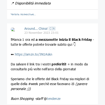
📍
Disponibilità immediata
Читать полностью…
Around... China! 🇨🇳
23 November 2023 23:01
❗️Manca 1 ora ed
a mezzanotte inizia il Black Friday
-
tutte le offerte potrete trovarle subito qui 👇
••
https://amzn.to/3N1Askn
Da salvare il link tra i vostri
preferiti!
⭐️ in modo da
consultarlo più volte nell'arco della giornata!
Speriamo che le offerte del Black Friday sia migliori di
quelle della #week perchè esse facevano 💩
(parere
personale ;))
Buon Shopping -staff
@
tendenze