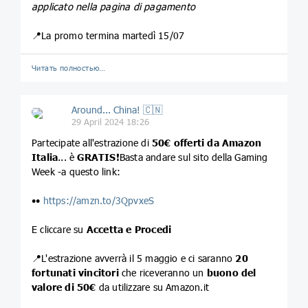
applicato nella pagina di pagamento
📍La promo termina martedì 15/07
Читать полностью…
Around... China! 🇨🇳
29 April 2024 18:26
Partecipate all'estrazione di
50€ offerti da Amazon
Italia
... è
GRATIS
❗️Basta andare sul sito della Gaming
Week -a questo link:
••
https://amzn.to/3QpvxeS
E cliccare su
Accetta e Procedi
📍L'estrazione avverrà il 5 maggio e ci saranno
20
fortunati vincitori
che riceveranno un
buono del
valore di 50€
da utilizzare su Amazon.it