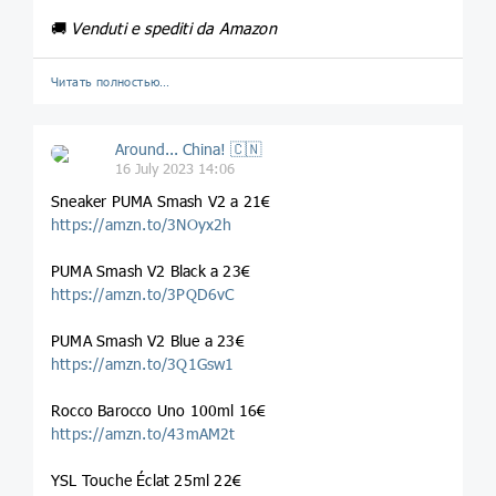
🚚
Venduti e spediti da Amazon
Читать полностью…
Around... China! 🇨🇳
16 July 2023 14:06
Sneaker PUMA Smash V2 a 21€
https://amzn.to/3NOyx2h
PUMA Smash V2 Black a 23€
https://amzn.to/3PQD6vC
PUMA Smash V2 Blue a 23€
https://amzn.to/3Q1Gsw1
Rocco Barocco Uno 100ml 16€
https://amzn.to/43mAM2t
YSL Touche Éclat 25ml 22€