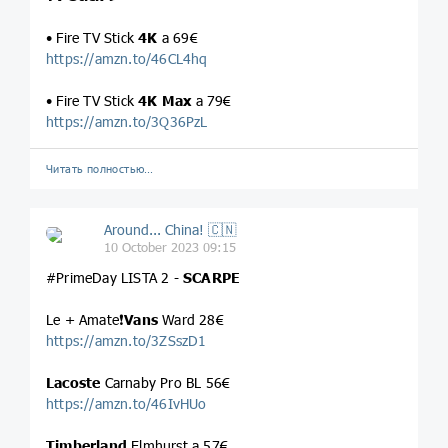
• Fire TV Stick
4K
a 69€
https://amzn.to/46CL4hq
• Fire TV Stick
4K Max
a 79€
https://amzn.to/3Q36PzL
Читать полностью…
Around... China! 🇨🇳
10 October 2023 09:15
#PrimeDay LISTA 2 -
SCARPE
Le + Amate❗️
Vans
Ward 28€
https://amzn.to/3ZSszD1
Lacoste
Carnaby Pro BL 56€
https://amzn.to/46IvHUo
Timberland
Elmhurst a 57€