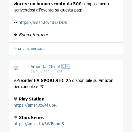
vincere un buono sconto da 50€
semplicemente
iscrivendosi all'evento su questa pag:
••
https://amzn.to/4dv2DDB
🍀
Buona fortuna!
Читать полностью…
Around... China! 🇨🇳
26 July 2024 11:26
#Preorder
EA SPORTS FC 25
disponibile su Amazon
per console e PC
💙
Play Station
https://amzn.to/4fl0bRl
💚
Xbox Series
https://amzn.to/3WBoumS