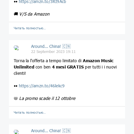
••
https://amzn.to/3RI9Acb
🚚
V/S da Amazon
Читать полностью…
Around... China! 🇨🇳
22 September 2023 19:11
Torna la l'offerta a tempo limitato di
Amazon Music
Unlimited
con ben
4 mesi GRATIS
per tutti i i nuovi
clienti!
••
https://amzn.to/46lekc9
📛
La promo scade il 12 ottobre
Читать полностью…
Around... China! 🇨🇳