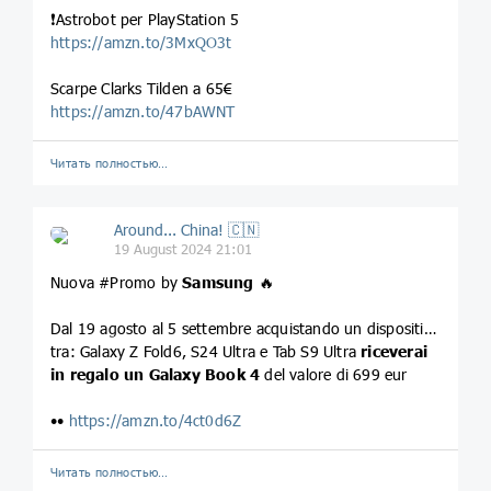
❗️Astrobot per PlayStation 5
https://amzn.to/3MxQO3t
Scarpe Clarks Tilden a 65€
https://amzn.to/47bAWNT
Читать полностью…
Around... China! 🇨🇳
19 August 2024 21:01
Nuova #Promo by
Samsung
🔥
Dal 19 agosto al 5 settembre acquistando un dispositivo
tra: Galaxy Z Fold6, S24 Ultra e Tab S9 Ultra
riceverai
in regalo un Galaxy Book 4
del valore di 699 eur
••
https://amzn.to/4ct0d6Z
Читать полностью…