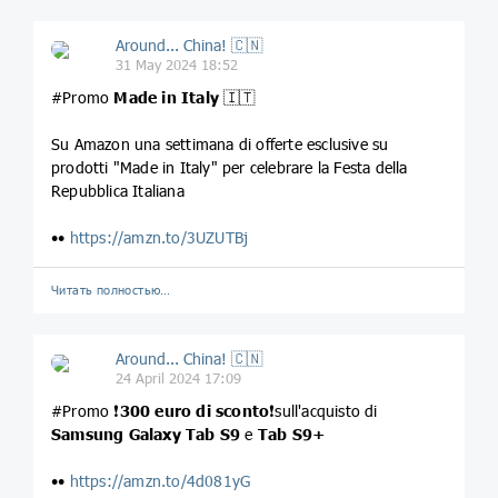
Around... China! 🇨🇳
31 May 2024 18:52
#Promo
Made in Italy
🇮🇹
Su Amazon una settimana di offerte esclusive su
prodotti "Made in Italy" per celebrare la Festa della
Repubblica Italiana
••
https://amzn.to/3UZUTBj
Читать полностью…
Around... China! 🇨🇳
24 April 2024 17:09
#Promo ❗️
300 euro di sconto
❗️sull'acquisto di
Samsung Galaxy Tab S9
e
Tab S9+
••
https://amzn.to/4d081yG