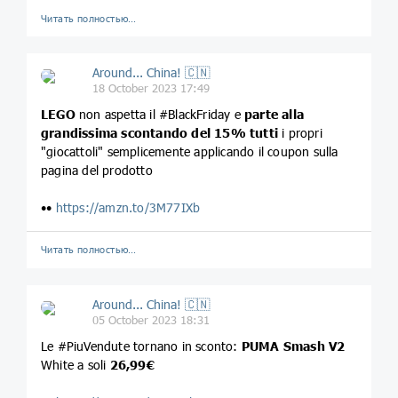
Читать полностью…
Around... China! 🇨🇳
18 October 2023 17:49
LEGO
non aspetta il #BlackFriday e
parte alla
grandissima scontando del 15% tutti
i propri
"giocattoli" semplicemente applicando il coupon sulla
pagina del prodotto
••
https://amzn.to/3M77IXb
Читать полностью…
Around... China! 🇨🇳
05 October 2023 18:31
Le #PiuVendute tornano in sconto:
PUMA Smash V2
White a soli
26,99€