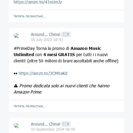
https://amzn.to/43vUmJz
Читать полностью…
Around... China! 🇨🇳
05 July 2023 18:43
#PrimeDay Torna la promo di
Amazon Music
Unlimited
con
4 mesi GRATIS
per tutti i i nuovi
clienti! (oltre 50 milioni di brani ascoltabili anche offline)
••
https://amzn.to/3CMhaKd
⚠️
Promo dedicata solo ai nuovi clienti che hanno
Amazon Prime
Читать полностью…
Around... China! 🇨🇳
10 September 2024 06:50