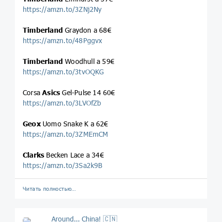
https://amzn.to/3ZNj2Ny
Timberland
Graydon a 68€
https://amzn.to/48Pggvx
Timberland
Woodhull a 59€
https://amzn.to/3tvOQKG
Corsa
Asics
Gel-Pulse 14 60€
https://amzn.to/3LVOfZb
Geox
Uomo Snake K a 62€
https://amzn.to/3ZMEmCM
Clarks
Becken Lace a 34€
https://amzn.to/3Sa2k9B
Читать полностью…
Around... China! 🇨🇳