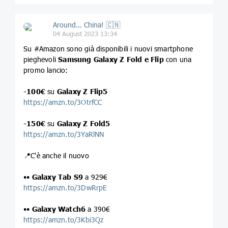
Around... China! 🇨🇳
04 August 2023 13:34
Su #Amazon sono già disponibili i nuovi smartphone
pieghevoli
Samsung Galaxy Z Fold e Flip
con una
promo lancio:
-100€
su
Galaxy Z Flip5
https://amzn.to/3OtrfCC
-150€
su
Galaxy Z Fold5
https://amzn.to/3YaRlNN
📍C'è anche il nuovo
••
Galaxy Tab S9
a 929€
https://amzn.to/3DwRrpE
••
Galaxy Watch6
a 390€
https://amzn.to/3Kbi3Qz