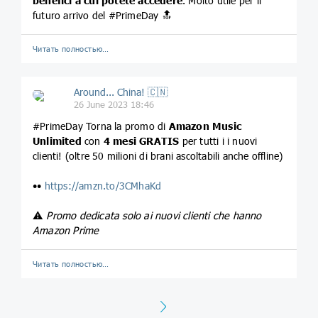
benefici a cui potete accedere
. Molto utile per il
futuro arrivo del #PrimeDay 🔝
Читать полностью…
Around... China! 🇨🇳
26 June 2023 18:46
#PrimeDay Torna la promo di
Amazon Music
Unlimited
con
4 mesi GRATIS
per tutti i i nuovi
clienti! (oltre 50 milioni di brani ascoltabili anche offline)
••
https://amzn.to/3CMhaKd
⚠️
Promo dedicata solo ai nuovi clienti che hanno
Amazon Prime
Читать полностью…
Next