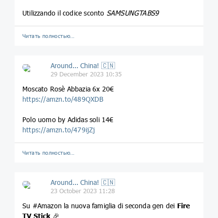
Utilizzando il codice sconto
SAMSUNGTABS9
Читать полностью…
Around... China! 🇨🇳
29 December 2023 10:35
Moscato Rosè Abbazia 6x 20€
https://amzn.to/489QXDB
Polo uomo by Adidas soli 14€
https://amzn.to/479ijZj
Читать полностью…
Around... China! 🇨🇳
23 October 2023 11:28
Su #Amazon la nuova famiglia di seconda gen dei
Fire
TV Stick
🎉