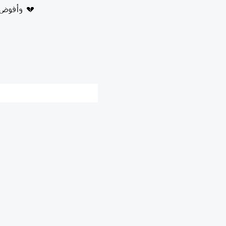
وأفوض أمري إلی الله 💔