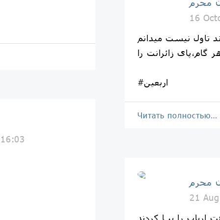
 محرم
16 Oct
ند تاول نیست میدانم
 گام،پای زائرانت را
#اربعین
Читать полностью…
 16:03
 محرم
21 Aug
 ارباب را بپـا کردند