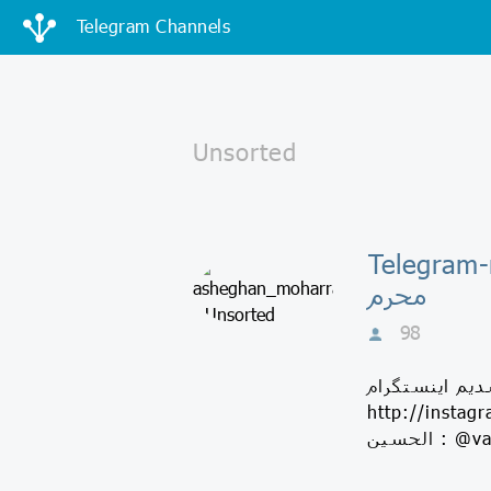
Telegram Channels
T - عاشقان
محرم
98
م اینستگرام :
http://ashegh ارتباط با خادم
@vardasbi