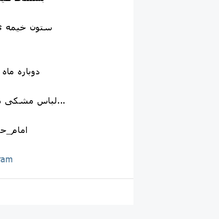
ستون خیمه ی 
دوباره ماه
لباس مشکی هر سال را جدا کردند...
#امام_
ram