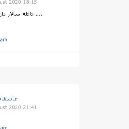
ust 2020 18:15
قافله سالار داره میاد خداکنه برگرده ....
ram
عاشقان
ust 2020 21:41
ram