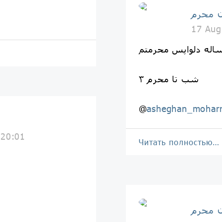
 محرم
17 Aug
۳ شب تا محرم
@
asheghan_mohar
 20:01
Читать полностью…
 محرم