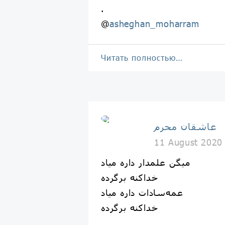
.
@
asheghan_moharram
Читать полностью…
عاشقان محرم
11 August 2020
میگن علمدار داره میاد
خداکنه برگرده
عمه‌سادات داره میاد
خداکنه برگرده