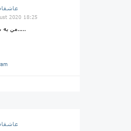
عاشقان
ust 2020 18:25
من یه ساله دلواپس محرمتم.....
ram
عاشقان