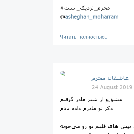
#محرم_نزدیک_است
@
asheghan_moharram
Читать полностью…
عاشقان محرم
24 August 2019
عشق‌و از شیر مادر گرفتم
ذکر تو مادرم داده یادم