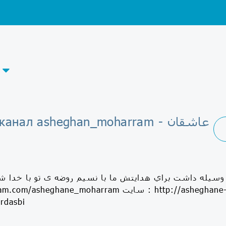
elegram-канал asheghan_moharram
وسيله داشت براي هدايتش ما با نسيم روضه ی تو با خدا شدي
http://instagram.com/asheghane_moharram سایت : ane-moharram.ir
الحسین : 