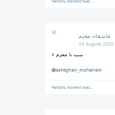
Читать полностью…
عاشقان محرم
14 August 2020
۶ شب تا محرم
@
asheghan_moharram
Читать полностью…