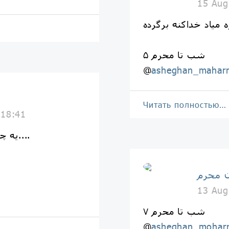
15 Aug
۵ شب تا محرم
@
asheghan_mahar
Читать полностью…
 18:41
یه چند شب دیگه تا به محرم مونده....
 محرم
13 Aug
۷ شب تا محرم
@
asheghan_mohar