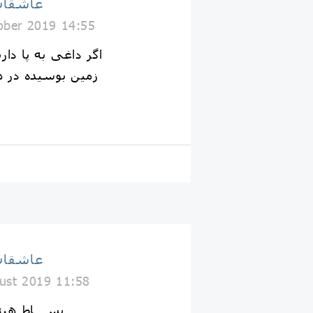
عاشقان
ober 2019 14:55
اگر داغی به پا دار
زمین بوسیده در هر
عاشقان
ust 2019 11:58
بســـاط هیئت