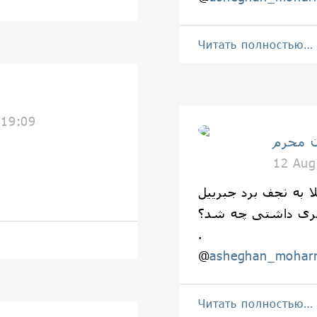
Читать полностью…
 19:09
 محرم
12 Aug
لا به نجف برد جبرییل
.
@
asheghan_mohar
Читать полностью…