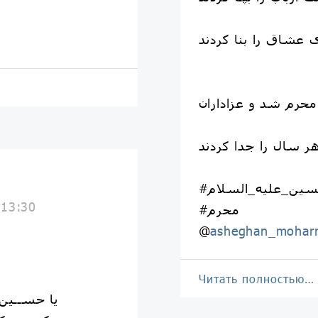
عشاق را بنا کردند
 محرم شد و عزاداران
حسین_علیه_السلام
 13:30
#محرم
@
asheghan_mohar
Читать полностью…