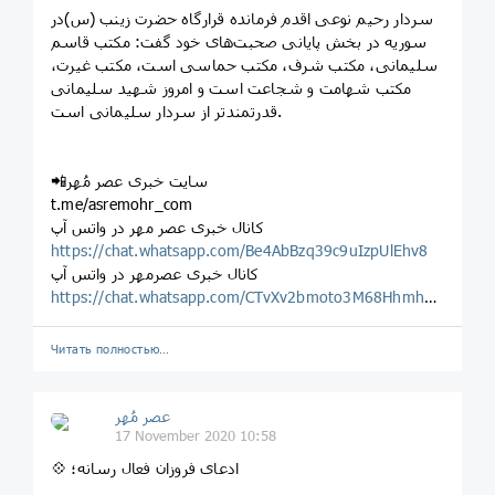
سردار رحیم نوعی اقدم فرمانده قرارگاه حضرت زینب (س)در
سوریه در بخش پایانی صحبت‌های خود گفت: مکتب قاسم
سلیمانی، مکتب شرف، مکتب حماسی است، مکتب غیرت،
مکتب شهامت و شجاعت است و امروز شهید سلیمانی
قدرتمندتر از سردار سلیمانی است.
📲سایت خبری عصر مُهر
t.me/asremohr_com
کانال خبری عصر مهر در واتس آپ
https://chat.whatsapp.com/Be4AbBzq39c9uIzpUlEhv8
کانال خبری عصرمهر در واتس آپ
https://chat.whatsapp.com/CTvXv2bmoto3M68Hhmhgrh
Читать полностью…
عصر مُهر
17 November 2020 10:58
💠 ادعای فروزان فعال رسانه؛