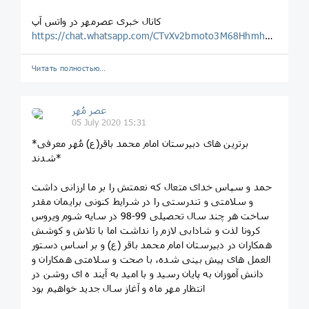
کانال خبری عصرمهر در واتس آپ
https://chat.whatsapp.com/CTvXv2bmoto3M68Hhmhgrh
Читать полностью…
عصر مُهر
05 July 2020 15:31
*برترین های دبیرستان امام محمد باقر(ع) مُهر معرفی
شدند*
حمد و سپاس خدای متعال که نعمتش را بر ما ارزانی داشت
و سلامتی و تندرستی را در شرایط کنونی برایمان مقدر
ساخت هر چند سال تحصیلی 99-98 در سایه شوم ویروس
کرونا لذت و شادابی لازم را نداشت اما با تلاش و کوشش
همکاران در دبیرستان امام محمد باقر (ع) و بر اساس دستور
العمل های پیش بینی شده، با صحت و سلامتی همکاران و
دانش آموزان به پایان رسید و با امید به آیند ه ای روشن در
انتظار مهر ماه و آغاز سال جدید خواهیم بود