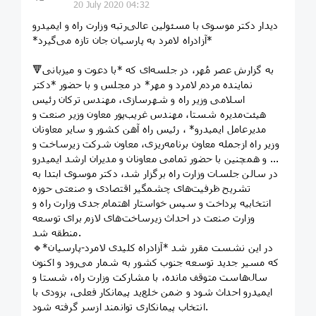
20 July 2020 04:32
دیدار دکتر موسوی با مسئولین عالی‌رتبه وزارت راه و ایمیدرو
*آزادراه لامرد به پارسیان جان تازه می‌گیرد*
🔻به گزارش عصر مُهر، در جلسه‌ای که *با دعوت و میزبانی
نماینده مردم لامرد و مهر* در مجلس و با حضور *دکتر
اسلامی وزیر راه و شهرسازی، مهندس ترکان رئیس
هیئت‌مدیره شستا، مهندس غریب‌پور معاون وزیر صنعت و
مدیرعامل ایمیدرو* ، رئیس راه آهن کشور و سایر معاونان
وزیر راه ازجمله معاون برنامه‌ریزی، معاون شرکت زیرساخت و
... و همچنین با حضور تمامی معاونان و مدیران ارشد ایمیدرو
در سالن جلسات وزارت راه برگزار شد، دکتر موسوی ابتدا به
تشریح ظرفیت‌های چشمگیر اقتصادی و صنعتی حوزه
انتخابیه پرداخت و سپس خواستار اهتمام جدی وزارت راه و
وزارت صنعت در احداث زیرساخت‌های لازم برای توسعه
منطقه شد.
🔹در این نشست مقرر شد *آزادراه کلیدی لامرد-پارسیان*
که مسیر جدید توسعه جنوب کشور به شمار می‌رود و اکنون
سال‌هاست متوقف مانده، با مشارکت وزارت راه، شستا و
ایمیدرو احداث شود و ضمن خلع‌ید پیمانکار فعلی، بزودی با
انتخاب پیمانکاری توانمند ازسر گرفته شود.