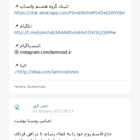
📌 لینک گروه هشتم واتساپ:
https://chat.whatsapp.com/FSm69iGhsM54Dx62WFdIer
📌 تلگرام:
http://t.me/joinchat/AAAAADvmR4v5DVrSQZjWMw
📌 اینستاگرام:
🆔 instagram.com/lamrood.ir
📌 ایتا:
✅
http://eitaa.com/lamroodnews
Читать полностью…
عصر مُهر
02 January 2021 08:13
عباس روستا نوشت:
حاج قاسم روح خود را به کمال رساند تا در افق فردای