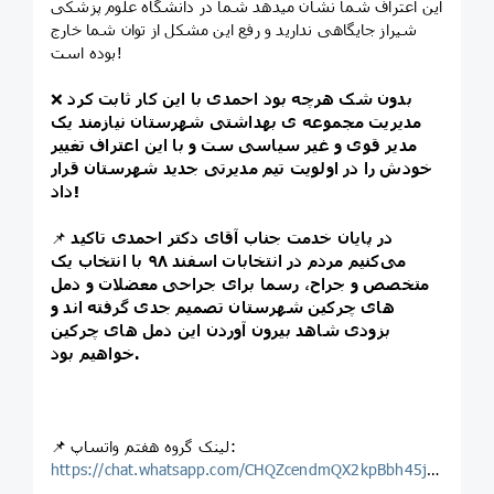
این اعتراف شما نشان میدهد شما در دانشگاه علوم پزشکی
شیراز جایگاهی ندارید و رفع این مشکل از توان شما خارج
بوده است!
بدون شک هرچه بود احمدی با این کار ثابت کرد
❌
مدیریت مجموعه ی بهداشتی شهرستان نیازمند یک
مدیر قوی و غیر سیاسی ست و با این اعتراف تغییر
خودش را در اولویت تیم مدیرتی جدید شهرستان قرار
داد!
در پایان خدمت جناب آقای دکتر احمدی تاکید
📌
می‌کنیم مردم در انتخابات اسفند ۹۸ با انتخاب یک
متخصص و جراح، رسما برای جراحی معضلات و دمل
های چرکین شهرستان تصمیم جدی گرفته اند و
بزودی شاهد بیرون آوردن این دمل های چرکین
خواهیم بود.
📌 لینک گروه هفتم واتساپ:
https://chat.whatsapp.com/CHQZcendmQX2kpBbh45jgA