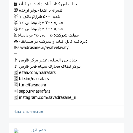
📙 بر اساس کتاب آیات ولایت در قرآن
🎁 همراه با اهدا جوایز ارزنده
🥇 ۱ هدیه ۵۰۰ هزارتومانی
🥈 ۱۴ هدیه ۳۰۰ هزارتومانی
🥉 ۵۰ هدیه ۱۰۰ هزارتومانی
⏳ مهلت شرکت: ۱۵ الی ۲۵ مردادماه
📥 دریافت فایل کتاب و شرکت در مسابقه:
🌐 savadrasane.ir/ayatvelayat/
➖
🚩 بنیاد بین المللی غدیر مرکز فارس
🚩 مرکز فضای مجازی سپاه فجر فارس
🆔 eitaa.com/nasrafars
🆔 ble.im/nasrafars
🆔 t.me/farsnasra
🆔 sapp.ir/nasrafars
🆔 instagram.com/savadrasane_ir
Читать полностью…
عصر مُهر