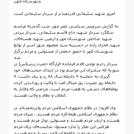
شهرستان مُهـر
امروز شهید سلیمانی قدرتمندتر از سردار سلیمانی است
به گزارش سرویس سیاسی عصر مهر، شب گذشته مراسم
سالگرد سردار شهید حاج قاسم سلیمانی، سردار بیژنی
شهید شاخص شهرستان مهر و اربعین شهید هسته‌ای،
شهید فخری زاده در حسینیه سید معصوم شهر اسیر از توابع
شهرستان مُهر با حضور جمعی از مسئولین و مردم برگزار
شد.
سردار رحیم نوعی اقدم فرمانده قرارگاه حضرت زینب(س) در
سوریه که سخنران این مراسم بود در ابتدای صحبت‌های خود
گریزی به حماسه ۹ دی‌ماه سال ۸۸ زد و بیان داشت: ۹
دی‌ماه روز بصیرت، روز میثاق امت با ولایت و روزخنثی کردن
توطئه‌های دشمن به همت مردم است، مردمی که وفادار به
انقلاب و نظام و ولایت هستند.
وی افزود: در نظام جمهوری اسلامی مردم ولی‌نعمت‌اند در
نظام جمهوری اسلامی همه‌کاره مردم هستند ، میزان مردم
هستند و ارباب مردم هستند و مسئولین نوکر مردم هستند و
هرکس این تفکر را ندارد مسئول شایسته‌ای برای مردم
نیست، مردم در جامعه اسلامی بسیار مهم هستند.