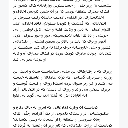
منتسب به وزیر یکی از حساسترین وزارتخانه های کشور در
فضای مجازی منطقه بودیم که در آن ضمن تدریس اخلاق و
اخلاقمداری، در اقدامی عجیب حامیان رقیب پسرش در
انتخاباتی که گذشت را تلویحا سکولار، فاقد اخلاق، عدم
التزام عملی به دین و ولایت فقیه و حتی لایق توهین و بی
حرمتی و ده ها القاب لایتچسپکی جور واجور معرفی کرد،
آنهم وزیری که باید در بالاترین سطح امنیتی و اطلاعاتی
کشور و حتی خاورمیانه حرف بزند! نه برای تنها شکست در
انتخابات! چونان مادری کودک مرده در فضای مجازی آه و ناله
و مرثیه سرایی کند!
وزیری که با رفتارهای این مدلی سالهاست شان و ابهت این
وزارت و سربازان گمنامی که درآن صادقانه و عاشقانه خدمت
می کنند را نیز زیر سوال برده است! روزی از قیمت گوشت و
بربری سخن می راند و روزی آن دسته که در انتخاباتی آزاد
به آقازاده اش نه گفته اند، می گوید بی تقوا!
کجاست آن وزارت اطلاعاتی که امروز به جای دفاع و
مظلومنمایی در راستای دلجویی از یک آقازاده، ریگی های
زمان سرزمین و منطقه را از آسمان به زمین بکشاند؟
کجاست آن وزارت اطلاعاتی که نام وزیر آن رعشه به گرده ی