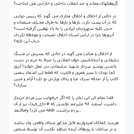
گروهکهای معاند و ضد انقلاب داخلی و خارجی می انداخت؟
در حالی از اخلاق و اخلاق مداری می گوید که رییس دولتی
که در آن پست دارد، بارها و بارها به طرق مختلف منتقدان و
حتی کلیه شهروندان ایرانی را به باد توهین گرفته است؟
آنروزها چرا در لباس استاد اخلاق نصیحت و موعظه نکردی
جناب آیت الله؟
از اخلاق و متانت می گوید در حالی که پسرش در متینگ
تبلیغاتی و انتخاباتیش جوان انقلابی را صرفا به جرم در دست
داشتن پوستر سردار شهید سلیمانی بی عقل خواند! آنروز
کجا بودی تا پسر مغرور و قلدرت که قطعا این اعتماد بنفس
کاذب را از صدقه سری عبا و ردای وزارتی تو دارد! آرام و متین
سازی؟
فلذا تمام کن این تئاتر را که اگر حرفهایت بین مردم خریدار
داشت، اسفند ۹۸ علیرغم تلاشی که #حاج_فیدل نیز از آن
پرده براشت، افاقه می کرد! واماالبعد..
هرچند کماکان امیدواریم فایل مذکور صدای واقعی وی نباشد
و در ساعات یا روزهای آینده شاهد تکذیب آن توسط شخص