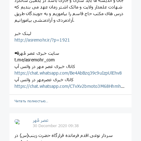
جان و اندیشه ما باید ساری و جاری باشد در یکمین سالگرد
شهادت علمدار ولایت و مالک اشتر زمان عهد می بندیم که
درس های مکتب حاج قاسم را بیاموزیم و به جویندگان طریق
آزادمردی و آزادمنشی بیاموزانیم.
لینک خبر
http://asremohr.ir/?p=1921
📲سایت خبری عصر مُهر
t.me/asremohr_com
کانال خبری عصر مهر در واتس آپ
https://chat.whatsapp.com/Be4AbBzq39c9uIzpUlEhv8
کانال خبری عصرمهر در واتس آپ
https://chat.whatsapp.com/CTvXv2bmoto3M68Hhmhgrh
Читать полностью…
عصر مُهر
30 December 2020 09:38
سردار نوعی اقدم فرمانده قرارگاه حضرت زینب(س) در