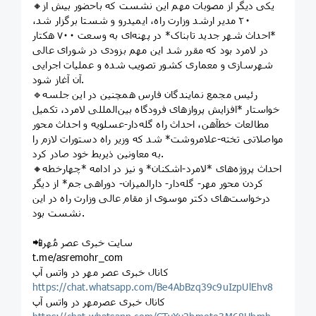
🔸یکی دیگر از مصوبات مهم این نشست که باحضور بیش از
۲۰ مدیر ارشد وزارت راه، ایمیدرو و شستا برگزار شد،
*احداث شهر جدید تابناک* در پهنه‌ای به وسعت ۷۰۰ هکتار
در لامرد بود که مقرر شد این مهم بزودی در شورای عالی
شهرسازی و معماری کشور تصویب شده و عملیات اجرایی
آن آغاز شود.
🔹رئیس مجمع نمایندگان فارس همچنین در این جلسه
خواستار *افزایش پروازهای فرودگاه بین‌المللی لامرد، تکمیل
مطالعات خط‌آهن، احداث راه گله‌‌دار-عسلویه و احداث محور
مواصلاتی تخته-علامروشت* شد که وزیر راه دستورات لازم را
به معاونین ذیربط خود صادر کرد.
🔸احداث پروژه‌های *لامرد-اشکنان* و نیز در ادامه *چهارخطه
کردن محور مهر- گله‌دار- دارالمیزان- دوراهی جم* از دیگر
درخواست‌های دکتر موسوی از مقام عالی وزارت راه در این
نشست بود.
📲سایت خبری عصر مُهر
t.me/asremohr_com
کانال خبری عصر مهر در واتس آپ
https://chat.whatsapp.com/Be4AbBzq39c9uIzpUlEhv8
کانال خبری عصرمهر در واتس آپ