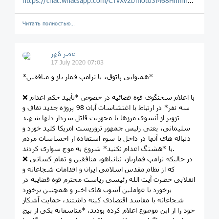
https://chat.whatsapp.com/CTvXv2bmoto3M68Hhmhgrh
Читать полностью…
عصر مُهر
17 July 2020 07:03
*همنوایی پاتوق، با ترامپ قمار باز و منافقین*
❌ با اعلام سخنگوی قوه قضائیه در خصوص *تأیید حکم اعدام
سه نفر* در ارتباط با اغتشاسات آبان 98 پروژه جدید نفاق و
تزویر از آنسوی مرزها با محوریت قاتل سردار دلها شهید
سلیمانی، یعنی رئیس جمهور تروریست امریکا کلید خورد و
دنباله های آنها در داخل با سوء استفاده از احساسات مردم
با *هشتگ اعدام نکنید* شروع به موج سواری کردند.
❌ در حالیکه ترامپ قمارباز، نتانیاهو، منافقین و تمام کسانی
که از نظام مقدس اسلامی ایران و اقدامات شجاعانه و
انقلابی حضرت آیت الله رئیسی ریاست محترم قوه قضاییه در
برخورد با عواملین آشوب های اخیر و همچنین برخورد
شجاعانه با مفاسد اقتصادی کینه داشتند، حمایت آشکار
خود را از این موضوع اعلام کرده بودند، *متاسفانه یکی از پیج