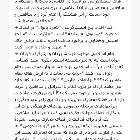
های اینستاگرامی در لامرد در اقدامی نابخردانه و همگام با
منافقین و معاضدین ایران اسلامی با درج تصویری در استوری
خود حمایت از این هشتگ را اعلام کرد و با منافقین و
مخالفین همنوا شد.*
🔸البته اقدام پیج اینستاگرامی *لامرد پاتوق* در فضای
مجازی *مسبوق به سابقه* است که لازم است *مراجع
امنیتی و قضایی با برخورد سخت اجازه ندهند برخی جای
شهید و جلاد را عوض کنند.*
🔹 نظام اسلامی مرهون خون شهیدان و ایثارگری هزاران
جوان است که به ثمر نشسته است. چگونه است کسانی
که از آزادی و رأفت اسلامی بهره جسته و از تصدق سر نظام
ارتزاق می کنند *جرات می نماید تا به ارزش های نظام
توهین کند؟* *نهادهای نظارتی* کجا ایستاده اند که اجازه
می دهند فردی در درون نظام با اسرائیل و منافقین و آمریکا
همنوا شود، چرا برخورد نمی کنید؟آیا چنین فردی صلاحیت
دارد تا در فضای مجازی مدیریت ولو یک پیج را بر عهده بگیرد؟
چرا نهادهای مربوطه بخصوص نهادهای فرهنگی برای این
ولنگاری فضای مجازی فکری نمی کنند؟ چرا نباید صلاحیت
یک فرد برای فعالیت در فضای مجازی بررسی شود؟
🔸 تاسفی عمیق‌تر اینکه این پیج زرد نقش *روابط عمومی*
یکی از ادارات لامرد بازی کرده که مدیر آن تمام قد پشت این
پیج ایستاده و حمایت می کند. چرا باید اخبار یک اداره را از