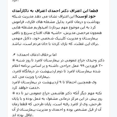
قطعا این اعتراف دکتر احمدی اعتراف به ناکارآمدی
خود اوست!
این اعتراف نشان می دهد مدیریت شبکه
بهداشت و درمان لامرد بدلیل مشغله های فکری، فراموش
کرد به این موضوع مهم بپردازد؛ امیدواریم مشغله هایی
همچون مرخصی مدیرش، حاشیه های افتتاح سریع و ناقص
بیمارستان و مدیریت کلینیک شخصی خود، دلایل مهمی
برای این غفلت، که بازی کردن با جان مردم است، نباشد.
📌 اما برخلاف ادعای احمدی؛
✳️ دکتر وحیدی جراح عمومی در بیمارستان لامرد تا روز شنبه
۳۰ فروردین ۹۹ عمل جراحی داشته و بر اساس برنامه اعلام
شده بیمارستان لامرد تا دوم اردیبهشت در درمانگاه لامرد،
بیماران را ویزیت می کند.
وی همچنین احتمالا تا ۹ اردیبهشت در بیمارستان لامرد
خدمت خواهد کرد.
✳️ نکته مهم دیگر آنکه دکتر هاشمی جراح عمومی نیز تا ده
روز پیش در این مرکز درمانی مشغول به عمل بوده و با پایان
طرحش، وی‌ از لامرد رفته است، پایان طرحی که قطعا زمان
آن از قبل مشخص بوده و احمدی و مدیریت بیمارستان از آن
غافل بوده اند.