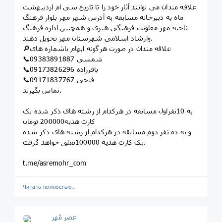
علاقه مندان می توانند آثار خود را تا تاریخ سی ام اردیبهشت
ماه به دبیرخانه مسابقه به آدرس شهر مهر بلوار فرهنگ
ناحیه مهر معاونت فرهنگی هنری و همچنین اداره فرهنگ
وارشاد اسلامی شهرستان مهر تحویل دهند.
🔎علاقه مندان در صورت هرگونه ابهام باشماره های
📞09383891887 شمسی
📞09173826296 باقرزاده
📞09171837767 فتحی
تماس بگیرند.
به 10نفراول مسابقه در هرکدام از رشته های ذکر شده یک
کارت هدیه200000 تومان
و به ده نفر دوم مسابقه در هرکدام از رشته های ذکر شده
یک کارت هدیه 100000تعلق خواهد گرفت.
t.me/asremohr_com
Читать полностью…
عصر مُهر