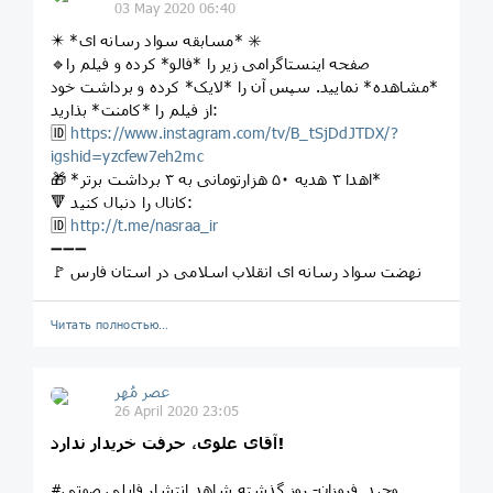
03 May 2020 06:40
✴️ *مسابقه سواد رسانه ای* ✳️
🔹صفحه اینستاگرامی زیر را *فالو* کرده و فیلم را
*مشاهده* نمایید. سپس آن را *لایک* کرده و برداشت خود
از فیلم را *کامنت* بذارید:
🆔
https://www.instagram.com/tv/B_tSjDdJTDX/?
igshid=yzcfew7eh2mc
🎁 *اهدا ۳ هدیه ۵۰ هزارتومانی به ۳ برداشت برتر*
🔻 کانال را دنبال کنید:
🆔
http://t.me/nasraa_ir
➖➖➖
🚩 نهضت سواد رسانه ای انقلاب اسلامی در استان فارس
Читать полностью…
عصر مُهر
26 April 2020 23:05
آقای علوی، حرفت خریدار ندارد!
#وحید_فروزان- روز گذشته شاهد انتشار فایلی صوتی