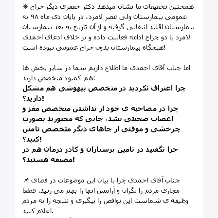
✳️ همچنین تحقیقات ما نشان میدهد دکتر جعفری دیگر جراح
عمومی بیمارستان ولی عصر لامرد، در پایان دی ماه ۹۸ به
بیمارستان اقلید انتقالی گرفته و از آن تاریخ به بعد بیمارستان
لامرد با دو جراح ادامه فعالیت داده و بر خلاف ادعای احمدی
هیچگاه بیمارستان بدون جراح عمومی نبوده است!
اما جناب آقای احمدی ما اطلاع داریم شما در سایر بخش ها
هم کمبود متخصص دارید:
چرا اعتراف نکردید در متخصص بیهوشی هم مشکل
دارید؟!
چرا در مصاحبه ی خود از نداشتن متخصص مغز و
اعصاب صحبتی نشد، جایی که مجبورید بصورت
چرخشی و‌ موقتی از جاهای دیگر متخصص تامین
کنید؟!
چرا نگفتید در تامین پرستاران و کادر درمان هم در
مضیقه هستید؟!
📌 جناب آقای احمدی چرا با بیان این موضوعات در فضای
مجازی مردم را نگران و آرامش انها را بهم می زنید، قطعا
وظیفه ی شماست این نواقص را پیگیری و نتیجه را به مردم
اعلام کنید.