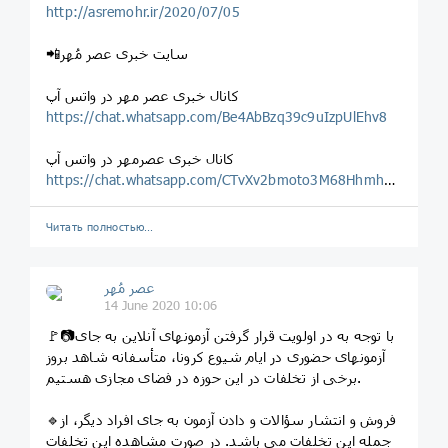
http://asremohr.ir/2020/07/05
📲سایت خبری عصر مُهر
کانال خبری عصر مهر در واتس آپ
https://chat.whatsapp.com/Be4AbBzq39c9uIzpUlEhv8
کانال خبری عصرمهر در واتس آپ
https://chat.whatsapp.com/CTvXv2bmoto3M68Hhmhgrh
Читать полностью…
عصر مُهر
14 June 2020 10:06
🚩📷با توجه به در اولویت قرار گرفتن آزمونهای آنلاین به جای
آزمونهای حضوری در ایام شیوع کرونا، متأسفانه شاهد بروز
برخی از تخلفات در این حوزه در فضای مجازی هستیم.
🔹️فروش و انتشار سؤالات و دادن آزمون به جای افراد دیگر، از
جمله این تخلفات می باشد. در صورت مشاهده این تخلفات