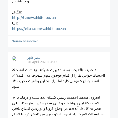
وزیر باشیم.
تلگرام:
http://t.me/vahidforoozan
ایتا:
https://eitaa.com/vahidforoozan
Читать полностью…
عصر مُهر
20 April 2020 04:47
❌ تحریف واقعیت توسط مدیریت شبکه بهداشت لامرد:
✅ احمدی حواس ها را از کدام موضوع مهم منحرف می کند؟!
📌 لامرد جراح عمومی دارد اما نیاز بود این واقعیت تحریف
شود!
🔹 #لامرود: محمد احمدی رییس شبکه بهداشت و درمان
لامرد، که این روزها با حواشی سفر مدیر بیمارستان ولی
عصر به کانادا، آن هم در اوضاع کرونا و لو رفتن افتتاح ناقص
بیمارستان لامرد مواجه بود، از دو روز پیش تلاش کرد با انجام