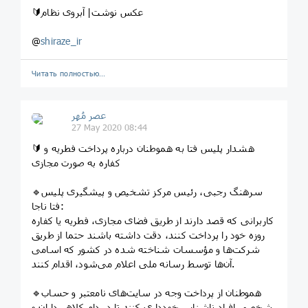
🔰عکس نوشت| آبروی نظام
@
shiraze_ir
Читать полностью…
عصر مُهر
27 May 2020 08:44
🔰 هشدار پلیس فتا به هموطنان درباره پرداخت فطریه و
کفاره به صورت مجازی
🔹️سرهنگ رجبی، رئیس مرکز تشخیص و پیشگیری پلیس
فتا ناجا:
کاربرانی که قصد دارند از طریق فضای مجازی، فطریه یا کفاره
روزه خود را پرداخت کنند، دقت داشته باشند حتما از طریق
شرکت‌ها و مؤسسات شناخته شده در کشور که اسامی
آن‌ها توسط رسانه ملی اعلام می‌شود، اقدام کنند.
🔹️هموطنان از پرداخت وجه در سایت‌های نامعتبر و حساب
شخصی افراد ناشناس خودداری کنند تا در دام کلاهبرداران و