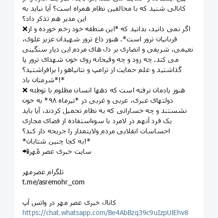
کانالی شنید که با مخالفین نظام همراه است؟ آیا نباید به
این مدیر هم تذکر داد؟
❌اگر نمی دانید، بدانید که *این منطقه خود زخم خورده و از
قربانیان ترور است*. هنوز داغ ترور شهیدان عزیز علوی،
نعیمی، شریفی و انصاری بر دل های مردم این دیار سنگینی
می کند. چه زود و چه وقیحانه روی خون شهدای ترور پا
گذاشتید و علم حمایت از ترامپ و نتانیاهو را برافراشتید؟
*شرمتان باد!*
❌ هنوز یادمان نرفته است که دهها انسان مظلوم با توطئه
دولتهای عبری، عربی و غربی در *تیرماه ۹۸* به خون
نشستند و چه خساراتی که به نظام تحمیل کردند، آیا باید
یک فرد آنهم در لامرد با سوءاستفاده از فضای مجازی
احساسات انقلابی مردم ولایتمدار را جریحه دار کند؟
*به کجا چنین شتابان!*
📲سایت خبری عصر مُهر
تلگرام عصرمهر
t.me/asremohr_com
کانال خبری عصر مهر در واتس آپ
https://chat.whatsapp.com/Be4AbBzq39c9uIzpUlEhv8