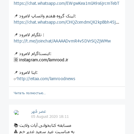
https://chat.whatsapp.com/EWgwKea1mIA9s6jrcmTebT
📌 لینک گروه هفتم واتساپ لامرود:
https://chat.whatsapp.com/CHQZcendmQX2kpBbh45jgA
📌 تلگرام لامرود :
http://t.me/joinchat/AAAAADvmR4v5DVrSQZjWMw
📌 اینستاگرام لامرود:
🆔 instagram.com/lamrood.ir
📌 ایتا لامرود:
✅
http://eitaa.com/lamroodnews
Читать полностью…
عصر مُهر
05 August 2020 18:11
📚 مسابقه کتابخوانی آیات ولایت
🔺 به مناسبت عید سعید غدیر خم