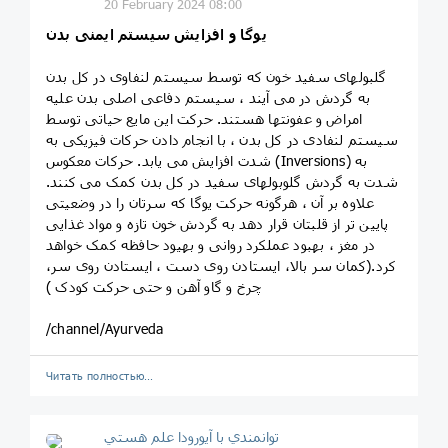
20 February 2024 08:00
یوگا و افزایش سیستم ایمنی بدن
گلبولهای سفید خون که توسط سیستم لنفاوی در کل بدن
به گردش در می آیند ، سیستم دفاعی اصلی بدن علیه
امراض و عفونتها هستند. حرکت این مایع حیاتی توسط
سیستم لنفادی در کل بدن ، با انجام دادن حرکات فیزیکی به
شدت افزایش می یابد. حرکات معکوس (Inversions) به
شدت به گردش گلوبولهای سفید در کل بدن کمک می کنند.
علاوه بر آن ، هرگونه حرکت یوگا که سرتان را در وضعیتی
پایین تر از قلبتان قرار دهد به گردش خون تازه و مواد غذایی
در مغز ، بهبود عملکرد روانی و بهیود حافظه کمک خواهد
کرد.(کمان سر بالا، ایستادن روی دست ، ایستادن روی سر،
چرخ و گاو آهن و حتی حرکت کودک )
/channel/Ayurveda
Читать полностью…
توانمندي با آيورودا علم هستي