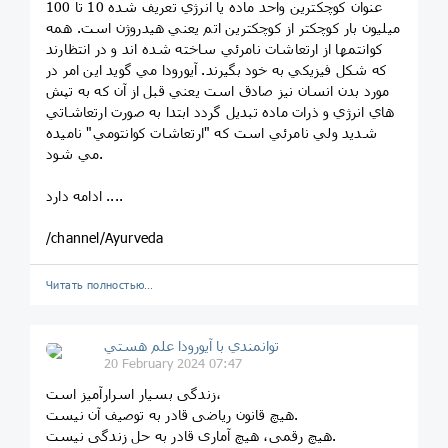
عنوان كوچكترين واحد ماده يا انرژي تعريف شده 10 تا 100
ميليون بار كوچكتر از كوچكترين اتم يعني هيدروژن است. همه
كوانتمها از ارتعاشات نامرئي ساخته شده اند و در انتظارند
كه شكل فيزيكي به خود بگيرند. آيورودا مي گويد اين امر در
مورد بدن انسان نيز صادق است يعني قبل از آن كه به تپش
هاي انرژي و ذرات ماده تبديل گردد ابتدا به صورت ارتعاشاتي
شديد ولي نامرئي است كه "ارتعاشات كوانتومي" ناميده
مي شود.
ادامه دارد ....
/channel/Ayurveda
Читать полностью…
توانمندي با آيورودا علم هستي
20 February 2024 07:47
زندگی بسیار اسرارآمیز است،
هیچ قانون ریاضی قادر به توصیف آن نیست.
هیچ رقمی، هیچ آماری قادر به حل زندگی نیست.