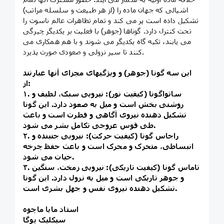
اشیائی که جهان ماده را (از هر طبیعت و سلسله مراتب)
تشکیل داده است پر می کند و تمام تظاهرات عالم ناسوت را
تحت کنترل دارد. گوناها (جوهر) با فعلیت بر یکدیگر چیرگی
می یابند، تکیه گاه یکدیگر می شوند و با هم همکاری می
کنند تا سیر نزولی و صعودی صورت پذیرد.
این سه گونا (جوهر) و ویژگیهای مجزای آنها عبارتند
از:
۱. ساتواگونا (کیفیت نور): نیرویی سبک، لطیف و
روشنی بخش است و میل به صعود دارد. این گونا
تشکیل دهنده نیروی آگاهی و فطرت است و باعث
طی قوس عروجی تکامل بشر می شود.
۲. راجاس گونا (کیفیت حرکت): نیرویی جنبنده و
انبساطی، متحرک و محرک است و باعث حفظ چرخه
حیات می شود.
۳. تاماس گونا (کیفیت تاریکی): نیرویی زمخت، سنگین
و جوهر تاریکی است و میل به نزول دارد. این گونا
تشکیل دهنده نیروی نفس و جهل بشری است.
استاد مایا ماچوه
سیکلیک یوگا