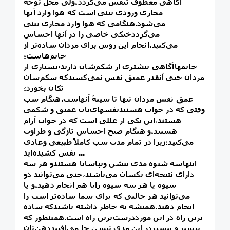
آگاهی معطوف تنفس می‌گردد،ولی محل توجه
مجاری ورودی بینی است که هوا وارد آنها
می‌شود.هنگامی که هوا وارد مجاری بینی
می‌گرددخنکی خاصی را در آنها احساس
می‌کنید،انجام این روش برای مردان ساده‌تر از
خانم‌هاست؛
خانمهاآگاهی بیشتری از شکم‌شان دارند؛بسیاری از
مردان حتی آنقدر عمیق نفس نمی‌کشندکه شکم‌شان
تکان بخورد؛
عمق نفس مردان تنها تا سینهٔ آنهاست. هنگام شب
وقتی که در خواب هستیدنفسهای‌تان عمیق و شکمی
هستند،این یکی از عللی است که در خواب آرام
هستید،و هنگام صبح احساس تازگی و طراوت
می‌کنید؛زیرا در تمام مدت شب کاملاً طبیعی وعادی
نفس کشیده‌اید ...
اینهاسه شیوه مدی تیشن ویپاسانا هستندو هر سه
دارای نتیجه‌ای یکسان می‌باشند،حتی می‌توانید دو
شیوه یا هر سه شیوه رابا هم انجام دهید،و یا
می‌توانید هر حالتی که برای شما ساده‌تر است را
انجام دهید.همیشه به خاطر داشته باشیدکه ساده
ترین راه در این مورددرست‌ترین راه است.همینطور که
بیشتر و بیشتردر این مدی تیشن جا می‌افتیدذهن‌تان