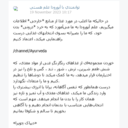
توانمندي با آيورودا علم هستي
19 November 2023 10:17
در حالیکه ما اغلب در مورد غذا از منابع *خارجی* اطلاعات
میگیریم، علم آیورودا به ما می‌آموزد که به خرد *درونی* بدن
خود، که ما را بصیرانه بسوی انتخابهای غذایی درست
راهنمایی میکند، اعتماد کنیم.
/channel/Ayurveda
خوردن مجموعه‌ای از غذاهای رنگارنگِ غنی از مواد مغذی، که
شش طعم شيرين، ترش ، شور ، تند ، گس و تلخ را نیز در
اختیارمان قرار میدهد، به ما کمک میکند تا دوشاها را تنظیم
کنیم و ما را متعادل نگهدارد.
درست همانطور که تنفس آگاهانه، پرانا یا انرژی بیشتری را
وارد زندگی ما میکند، غذاهای مغذی و آب تمیز و تازه نیز
همان کار را با بدن ما انجام میدهد. مهم است که
انتخاب‌هایی متناسب با بدنمان انجام دهیم و با آگاهی
بخوریم تا سالم و شکوفا بمانیم
«دیپاک چوپرا»