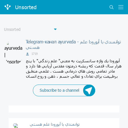
Unsorted
Telegram-канал ayurveda - توانمندي با آيورودا علم
هستي
1719
آيورودا يك واژه سانسكريت به معني" علم زندگي" با پنج
هزار سال قدمت كه ريشه درمتون مقدس آريايي ها دارد و
مادر تمامي روش هاي درماني هست . علمي منطبق
برطبيعت براي تعادل و تعالي جسم ، ذهن و روح انسان
Subscribe to a channel
توانمندي با آيورودا علم هستي