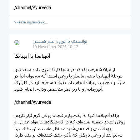
/channel/Ayurveda
Читать полностью…
توانمندي با آيورودا علم هستي
19 November 2023 10:17
آبهیانجا یا آبهیانگا
از میان ۵ مرحله‌ای که در پانچاکارما شرح داده شد، تنها
مرحلۀ آبهیانجا یعنی ماساژ با روغن است که می‌توان آنرا در
منزل و به‌صورت روزانه انجام داد. بقیۀ ۴ مرحله باید در کلینیک
آیورودایی و یا زیر نظر متخصص ودایی انجام شود.
/channel/Ayurveda
برای آبهیانجا تنها به یک‌چهارم فنجان روغن گرم نیاز داریم.
روغن کنجد تصفیه شده‌ای که در فروشگاه‌های مواد غذایی و
بهداشتی یافت می‌شود مد نظر ماست. تیپ‌های پیتا
می‌توانند از روغن نارگیل که تأثیر خنک کننده‌ای بر بدن دارد،