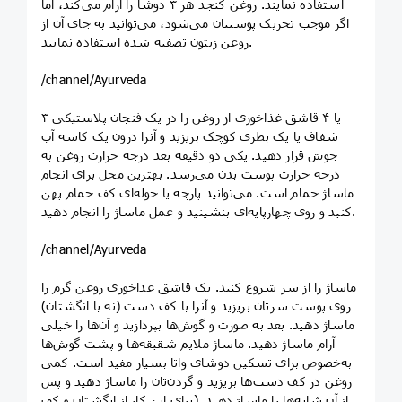
استفاده نمایند. روغن کنجد هر ۳ دوشا را آرام می‌کند، اما
اگر موجب تحریک پوستتان می‌شود، می‌توانید به جای آن از
روغن زیتون تصفیه شده استفاده نمایید.
/channel/Ayurveda
۳ یا ۴ قاشق غذاخوری از روغن را در یک فنجان پلاستیکی
شفاف یا یک بطری کوچک بریزید و آنرا درون یک کاسه آب
جوش قرار دهید. یکی دو دقیقه بعد درجه حرارت روغن به
درجه حرارت پوست بدن می‌رسد. بهترین محل برای انجام
ماساژ حمام است. می‌توانید پارچه یا حوله‌ای کف حمام پهن
کنید و روی چهارپایه‌ای بنشینید و عمل ماساژ را انجام دهید.
/channel/Ayurveda
ماساژ را از سر شروع کنید. یک قاشق غذاخوری روغن گرم را
روی پوست سرتان بریزید و آنرا با کف دست (نه با انگشتان)
ماساژ دهید. بعد به صورت و گوش‌ها بپردازید و آن‌ها را خیلی
آرام ماساژ دهید. ماساژ ملایم شقیقه‌ها و پشت گوش‌ها
به‌خصوص برای تسکین دوشای واتا بسیار مفید است. کمی
روغن در کف دست‌ها بریزید و گردن‌تان را ماساژ دهید و پس
از آن شانه‌ها را ماساژ دهید. (برای این کار از انگشتان و کف