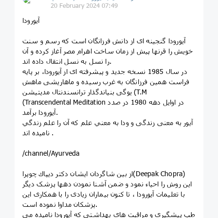
20 February 2024 07:49
آیورودا
آیورودا گنجینه ای از دانش فرزانگان است که رسم و سنت
خویش را قرنها پیش از زمان ساخت اهرام مصر آغاز کرده و آن
را نسل به نسل انتقال داده اند.
در سال 1985 نسخه جدید و پیشرفته ای از آیورودا، بر پایه
فراست همین فرزانگان به غرب رسیده و ماهاریشی ماهش
یوگی بنیاندگذار ترانسندنتال مدیتیشن (T.M
(Transcendental Meditation در اوایل دهه 1980 در صدد
آیورودا برآمد.
آیور به معنی زندگی و ودا به معني علم كه آن را علم زندگي
ناميده اند .
/channel/Ayurveda
از بین شاگردان ایشان دکتر دیپاك چوپرا(Deepak Chopra)
این روش را احیاء نمود و ضمن آشنا نمودن دهها پزشک دیگر
با تعلیمات آیورودا ، تا کنون بیماران زیادی را با همکاری این
پزشکان مداوا نموده است.
طب پیشگیری و مراقبت های بهداشتی که آیورودا نامیده می