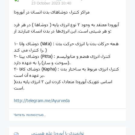
23 October 2023 10:40
مراکز کنترل دوشاهای بدن انسان در آیورودا
آیورودا معتقد به وجود ۳ نوع انرژی پایه ( دوشاها ) در هر فرد
و هر شیئی است. این انرژی‌ها در بدن انسان عبارتند از:
۱- دوشای واتا (Vata) : همه حرکات بدن یا انرژی حرکت بدن
را کنترل می کند. )
۲- دوشای پیتا (Pitta) : کنترل انرژی هضم و متابولیسم
(سوخت و ساز) را به عهده دارد.
۳- دوشای کافا (Kapha) : کنترل انرژی مربوط به ساختار بدن
بر عهده آن است.
)اساس تئوریک آیورودا متعادل کردن این ۳ انرژی پایه بدن
است.
http://telegram.me/Ayurveda
Читать полностью…
توانمندي با آيورودا علم هستي