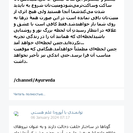
ساکت وساکت‌ترمی‌شودومنیت‌تان شروع به ناپدید
شدن می‌کندشما آنجا هستید ولی هیچ اثری از
منیت‌تان باقی نمانده است در این صورت همهٔ درها به
روی شما باز خواهندشد،فقط کافی است با عشق و
علاقه در انتظارِ رسیدنِ آن لحظه بزرگ نور و روشنایی
باشیدلحظه‌ای که همانند آن را در زندگی تجربه
نکرده‌اید.چنین لحظه‌ای خواهد آمد...
چنین لحظه‌ای مطمئناً خواهدآمد،هنگامی که موقعیت
مناسب آن فرا برسد،حتی اندکی نیز تأخیر نخواهد
داشت.
/channel/Ayurveda
Читать полностью…
توانمندي با آيورودا علم هستي
06 January 2024 07:17
گوناها در ساختار خلقت دخالت دارند و به عنوان نیروهای
خلاقه ماده اولیه به شمار می آیند. حضور مشترک آنها تمام