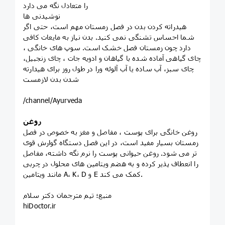
را متعادل نگه می دارد
نوشیدنی ها
هیدراته کردن بدن در فصل زمستان مهم است، حتی اگر
شما احساس تشنگی نمی کنید. بدن نیاز به مایعات کافی
دارد چون زمستان فصل خشک است. سوپ های خانگی ،
چای گیاهی آماده شده با گیاهان و ادویه جات ، چای زنجبیل،
چای سبز، آب ساده یا آب آلوئه ورا در طول روز برای هیدارته
شدن بدن لازمست
/channel/Ayurveda
روغن
روغن خانگی برای پوست ، مفاصل و مغز به خصوص در فصل
زمستان بسیار مفید است، در این فصل دستگاه گوارش قوی
تر می شود. روغن حیوانی پوست را نرم نگه داشته، مفاصل
را انعطاف پذیر کرده و به هضم ویتامین های محلول در چربی
مانند ویتامین A، K، D و E کمک می کند.
منبع؛ تيم مترجمان دكتر سلام
hiDoctor.ir