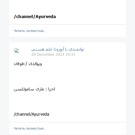
/channel/Ayurveda
Читать полностью…
توانمندي با آيورودا علم هستي
29 December 2023 19:31
ویوالدی / طوفان
اجرا : ماری ساموئلسن
/channel/Ayurveda
Читать полностью…