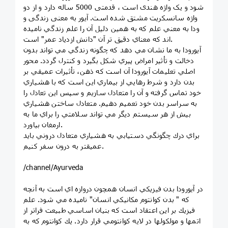
شود و یک واژه هندی است ، قدمتی 5000 ساله دارد و از دو
واژه سانسکریت مشتق شده است. آیور به معنی زندگی و
ودا به معني علم كه به همين دليل آن را علم زندگي ناميده
اند که معناي دقيق تر آن "دانش ازدياد عمر" است.
آيورودا به ما نشان مي دهد كه چگونه زندگي مي تواند بدون
دخالت و تأثير امراض پيري شكل بگيرد و كنترل گردد. محور
اصلي تعليمات آيورودا آن است كه ذهن، تأثيرات عميقي بر
بدن دارد و شرط رهايي از بيماري اين است كه با هشياري
خود تماس گرفته و آن را متعادل سازيم و سپس اين تعادل را
به سراسر بدن خود تعميم دهيم. متعادل ساختن هشياري
بيش از هر سيستم ديگر مي تواند سلامتي را براي ما به
ارمغان بياورد.
براي درك چگونگي دستيابي به هشياري متعادل دروني بايد
عميقتر به درون سفر كنيم.
/channel/Ayurveda
در آيورودا بدن فيزيكي انسان همچون دروازه اي است به آنچه
كه " بدن كوانتوم مكانيكي انسان" ناميده مي شود. علم
فيزيك بر اين اعتقاد است كه بنيان اساسي طبيعت فراتر از
اتمها و مولكولها در لايه كوانتومي قرار دارد. يك كوانتوم كه به