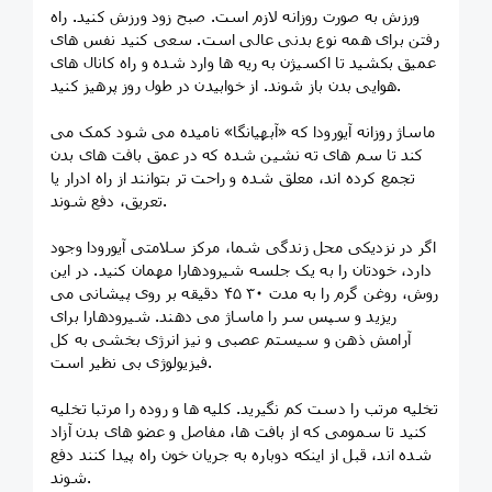
ورزش به صورت روزانه لازم است. صبح زود ورزش کنید. راه
رفتن برای همه نوع بدنی عالی است. سعی کنید نفس های
عمیق بکشید تا اکسیژن به ریه ها وارد شده و راه کانال های
هوایی بدن باز شوند. از خوابیدن در طول روز پرهیز کنید.
ماساژ روزانه آیورودا که «آبهیانگا» نامیده می شود کمک می
کند تا سم های ته نشین شده که در عمق بافت های بدن
تجمع کرده اند، معلق شده و راحت تر بتوانند از راه ادرار یا
تعریق، دفع شوند.
اگر در نزدیکی محل زندگی شما، مرکز سلامتی آیورودا وجود
دارد، خودتان را به یک جلسه شیرودهارا مهمان کنید. در این
روش، روغن گرم را به مدت ۳۰ ۴۵ دقیقه بر روی پیشانی می
ریزید و سپس سر را ماساژ می دهند. شیرودهارا برای
آرامش ذهن و سیستم عصبی و نیز انرژی بخشی به کل
فیزیولوژی بی نظیر است.
تخلیه مرتب را دست کم نگیرید. کلیه ها و روده را مرتبا تخلیه
کنید تا سمومی که از بافت ها، مفاصل و عضو های بدن آزاد
شده اند، قبل از اینکه دوباره به جریان خون راه پیدا کنند دفع
شوند.