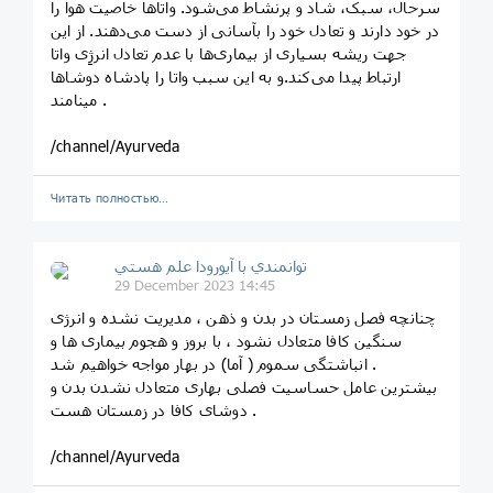
سرحال، سبک، شاد و پرنشاط می‌شود. واتا‌ها خاصیت هوا را
در خود دارند و تعادل خود را بآسانی از دست می‌دهند. از این
جهت ریشه بسیاری از بیماری‌ها با عدم تعادل انرژِی واتا
ارتباط پیدا می‌کند.و به این سبب واتا را پادشاه دوشاها
مینامند .
/channel/Ayurveda
Читать полностью…
توانمندي با آيورودا علم هستي
29 December 2023 14:45
چنانچه فصل زمستان در بدن و ذهن ، مدیریت نشده و انرژی
سنگین کافا متعادل نشود ، با بروز و هجوم بیماری ها و
انباشتگی سموم ( آما) در بهار مواجه خواهیم شد .
بیشترین عامل حساسیت فصلی بهاری متعادل نشدن بدن و
دوشای کافا در زمستان هست .
/channel/Ayurveda