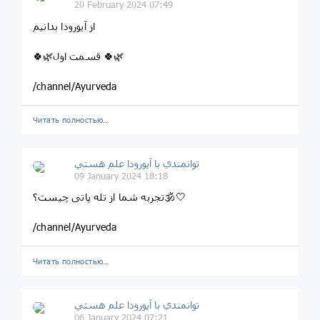
20 February 2024 07:49
از آيورودا بدانيم
🍀🌿قسمت اول 🍀🌿
/channel/Ayurveda
Читать полностью…
توانمندي با آيورودا علم هستي
09 January 2024 18:18
تجربه شما از تله پاتی چیست؟🕉️🤍
/channel/Ayurveda
Читать полностью…
توانمندي با آيورودا علم هستي
06 January 2024 07:21