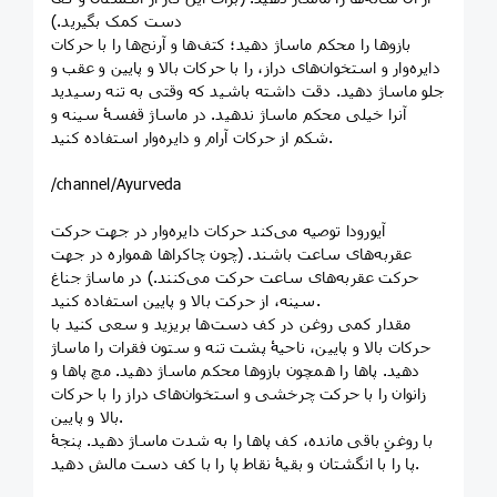
دست کمک بگیرید.)
بازوها را محکم ماساژ دهید؛ کتف‌ها و آرنج‌ها را با حرکات
دایره‌وار و استخوان‌های دراز، را با حرکات بالا و پایین و عقب و
جلو ماساژ دهید. دقت داشته باشید که وقتی به تنه رسیدید
آنرا خیلی محکم ماساژ ندهید. در ماساژ قفسۀ سینه و
شکم از حرکات آرام و دایره‌وار استفاده کنید.
/channel/Ayurveda
آیورودا توصیه می‌کند حرکات دایره‌وار در جهت حرکت
عقربه‌های ساعت باشند. (چون چاکراها همواره در جهت
حرکت عقربه‌های ساعت حرکت می‌کنند.) در ماساژ جناغ
سینه، از حرکت بالا و پایین استفاده کنید.
مقدار کمی روغن در کف دست‌ها بریزید و سعی کنید با
حرکات بالا و پایین، ناحیۀ پشت تنه و ستون فقرات را ماساژ
دهید. پاها را همچون بازوها محکم ماساژ دهید. مچ پاها و
زانوان را با حرکت چرخشی و استخوان‌های دراز را با حرکات
بالا و پایین.
با روغنِ باقی مانده، کف پاها را به شدت ماساژ دهید. پنجۀ
پا را با انگشتان و بقیۀ نقاط پا را با کف دست مالش دهید.