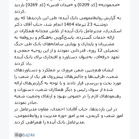
«محمودیه» (کد 0209) و «میدان قدس» (کد 0269) بازدید
کردند.
به گزارش روابط‌عمومی بانک آینده؛ طی این بازدیدها که روز
دوشنبه 23 تیرماه 1404 انجام شد، جناب آقای دکتر
اسکندری، مدیرعامل بانک آینده از تلاش مجدانه همکاران در
ارائه خدمات گسترده، پاسخ‌گویی به‌هنگام و بی‌وقفه به
مشتریان و پایداری و پویایی سامانه‌های بانک طی جنگ
تحمیلی 12 روزه، قدردانی نمودند و از این روحیه جمعی و
تعهد حرفه‌ای، به‌عنوان دستاورد و افتخاری برای بانک آینده
یاد کردند.
ایشان هم‌چنین ضمن مروری بر عملکرد و دستاوردهای
شعب، ظرفیت‌ها و چالش‌های پیش‌روی هر یک از شعب را
مورد بحث و بررسی قرار دادند و با توجه به گزارش‌های ارائه
شده از سوی رئیس و دیگر همکاران شعب، دستورات و
رهنمودهای لازم را در خصوص بهبود و ارتقای وضعیت شعبه
صادر نمودند.
در این بازدیدها، جناب آقایان: احمدی، معاون مدیرعامل در
امور شعب و کریمی، مدیر امور حوزه مدیریت و روابط‌عمومی،
مدیرعامل بانک آینده را همراهی کردند.
🆔@
ba24ir