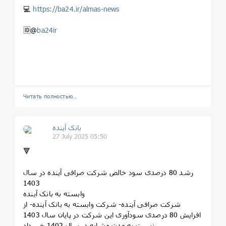
💻
https://ba24.ir/almas-news
🆔@
ba24ir
Читать полностью…
بانک آینده
27 July 2025 05:50
🔻
رشد 80 درصدی سود خالص شرکت صرافی آینده در سال
1403
وابسته به بانک آینده
شرکت صرافی آینده- شرکت وابسته به بانک آینده- از
افزایش 80 درصدی سودآوری این شرکت در پایان سال 1403
نسبت به مدت مشابه در سال 1402 خبر داد.