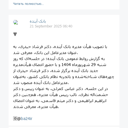
Читать полностью…
بانک آینده
21 September 2025 06:40
🔻
با تصویب هیأت مدیره بانک آینده، دکتر فرشاد حیدری، به
عنوان مدیرعامل این بانک، معرفی شد.
به گزارش روابط عمومی بانک آینده؛ در جلسه‌ای که روز
شنبه 29 شهریورماه 1404 و با حضور اعضای هیأت‌مدیره
جدید بانک آینده برگزار شده، دکتر فرشاد حیدری از
چهره‌های شناخته‌شده و باتجربه نظام بانکی کشور، به‌عنوان
مدیرعامل بانک آینده منصوب شد.
در این جلسه، دکتر عباس کمرئی، به عنوان رییس و دکتر
حشمت‌اله نظری، نائب رییس هیأت مدیره، هم‌چنین دکتر
ابراهیم ابراهیمی و دکتر میثم قاسمی، به عنوان اعضای
هیأت مدیره، معرفی شدند.
🆔@
ba24ir