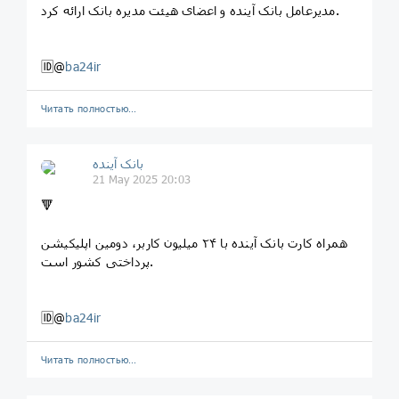
مدیرعامل بانک آینده و اعضای هیئت مدیره بانک ارائه کرد.
🆔@
ba24ir
Читать полностью…
بانک آینده
21 May 2025 20:03
🔻
همراه کارت بانک آینده با ۲۴ میلیون کاربر، دومین اپلیکیشن
پرداختی کشور است.
🆔@
ba24ir
Читать полностью…