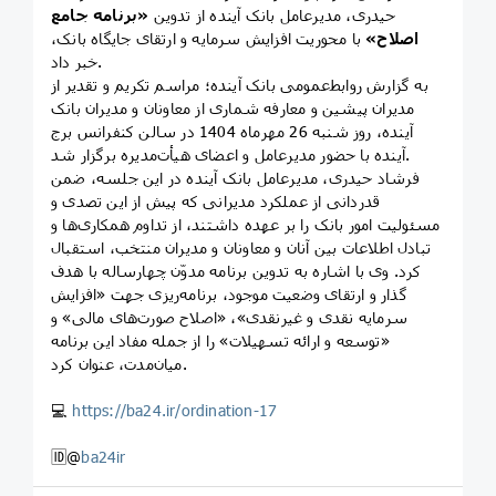
حیدری، مدیرعامل بانک آینده از تدوین
«برنامه جامع
اصلاح»
با محوریت افزایش سرمایه و ارتقای جایگاه بانک،
خبر داد.
به گزارش روابط‌عمومی بانک آینده؛ مراسم تکریم و تقدیر از
مدیران پیشین و معارفه شماری از معاونان و مدیران بانک
آینده، روز شنبه 26 مهرماه 1404 در سالن کنفرانس برج
آینده با حضور مدیرعامل و اعضای هیأت‌مدیره برگزار شد.
فرشاد حیدری، مدیرعامل بانک آینده در این جلسه، ضمن
قدردانی از عملکرد مدیرانی که پیش از این تصدی و
مسئولیت امور بانک را بر عهده داشتند، از تداوم همکاری‌ها و
تبادل اطلاعات بین آنان و معاونان و مدیران منتخب، استقبال
کرد. وی با اشاره به تدوین برنامه‌ مدوّن چهارساله با هدف
گذار و ارتقای وضعیت موجود، برنامه‌ریزی جهت «افزایش
سرمایه‌ نقدی و غیرنقدی»، «اصلاح صورت‌های مالی» و
«توسعه و ارائه تسهیلات» را از جمله مفاد این برنامه
میان‌مدت، عنوان کرد.
💻
https://ba24.ir/ordination-17
🆔@
ba24ir