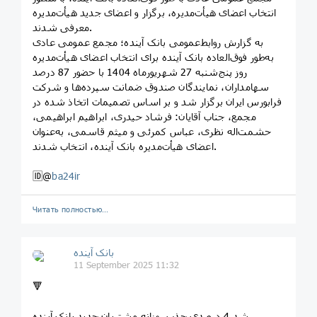
انتخاب اعضای هیأت‌مدیره، برگزار و اعضای جدید هیأت‌مدیره
معرفی شدند.
به گزارش روابط‌عمومی بانک آینده؛ مجمع عمومی عادی
به‌طور فوق‌العاده بانک آینده برای انتخاب اعضای هیأت‌مدیره
روز پنج‌شنبه 27 شهریورماه 1404 با حضور 87 درصد
سهامداران، نمایندگان صندوق ضمانت سپرده‌ها و شرکت
فرابورس ایران برگزار شد و بر اساس تصمیمات اتخاذ شده در
مجمع، جناب آقایان: فرشاد حیدری، ابراهیم ابراهیمی،
حشمت‌اله نظری، عباس کمرئی و میثم قاسمی، به‌عنوان
اعضای هیأت‌مدیره بانک آینده، انتخاب شدند.
🆔@
ba24ir
Читать полностью…
بانک آینده
11 September 2025 11:32
🔻
رشد 4 درصدی جذب روزانه مشتریان جدید بانک آینده