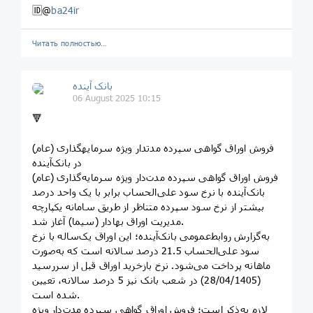
🆔@
ba24ir
Читать полностью…
بانک آینده
06 August 2025 10:15
🔻
فروش اوراق گواهی سپرده مدت­دار ویژه سرمایه­گذاری‌ (عام)
در بانک‌آینده
فروش اوراق گواهی سپرده مدت‌دار ویژه سرمایه‌گذاری (عام)
بانک‌آینده با نرخ سود علی‌الحساب برابر با یک واحد درصد
بیشتر از نرخ سود سپرده متناظر از طریق سامانه یکپارچه
مدیریت اوراق بهادار (سیما) آغاز شد.
به‌گزارش روابط‌عمومی بانک‌آینده؛ این اوراق یک‌ساله با نرخ
سود علی‌الحساب 21.5 درصد سالانه است که به‌صورت
ماهانه پرداخت می‌شود. نرخ بازخرید اوراق قبل از سررسید
(28/04/1405) در شعب بانک نیز 5 درصد سالانه، تعیین
شده است.
لازم به‌ذکر است؛ فروش اوراق گواهی سپرده مدت‌دار ویژه