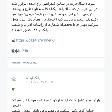
تیرماه سال‌جاری در سالن کنفرانس برج آینده، برگزار شد.
در این مراسم جناب آقایان: نیک‌اخلاق، معاون طرح ‌و برنامه؛
کریمی، مدیر امور حوزه مدیریت و روابط‌عمومی؛ مهندس
وکیلی‌نیا، مدیرعامل شرکت ارتباط‌فردا؛ عطاآبادی، مدیرعامل
شرکت بهین فردا به‌همراه شماری از رؤسای ادارات و شعب
بانک آینده، حضور داشتند.
💻
https://ba24.ir/winner-3
🆔@
ba24ir
Читать полностью…
بانک آینده
15 July 2025 10:58
🔻
بازدید مدیرعامل بانک آینده از دو شعبه «محمودیه» و «میدان
قدس»
جناب آقای دکتر اسکندری، مدیرعامل بانک آینده از شعب