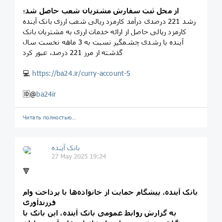
از محل ثبت سفارش مشتریان شعب حاصل شد؛
رشد 221 درصدی درآمد کارمزد ریالی شعب ارزی بانک آینده
کارمزد ریالی حاصل از ارائه خدمات ارزی به مشتریان بانک
آینده با رشدی چشمگیر نسبت به 3 ماهه نخست سال
گذشته از مرز 221 درصد، عبور کرد
💻
https://ba24.ir/curry-account-5
🆔@
ba24ir
Читать полностью…
بانک آینده
27 May 2025 19:24
🔻
بانک آینده، پیشگام حمایت از خانواده‌ها با پرداخت وام
فرزندآوری
به گزارش روابط عمومی بانک آینده، این بانک با