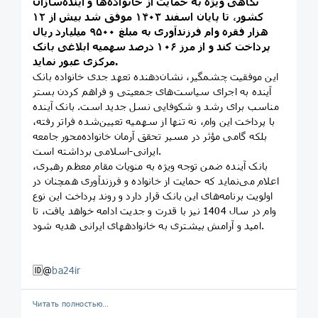
نگاهی ویژه به حمایت از خانواده‌ها و آینده‌سازان
کشور، تا پایان اسفند ۱۴۰۳ موفق شد بیش از ۱۲
هزار فقره وام فرزندآوری به مبلغ ۹۵۰۰ میلیارد ریال
پرداخت کند و از مرز ۱۰۶ درصد سهمیه ابلاغی بانک
مرکزی عبور نماید.
این موفقیت چشمگیر، نشان‌دهنده تعهد جدی خانواده بانک
آینده به اجرای سیاست‌های جمعیتی و فراهم کردن بستر
مناسب برای رشد و شکوفایی نسل جدید است. بانک آینده
با پرداخت این وام، نه تنها از سهمیه تعیین‌شده فراتر رفته،
بلکه گامی مؤثر در مسیر تحقق آرمان خانواده‌محور جامعه
ایرانی-اسلامی برداشته است.
بانک آینده ضمن توجه ویژه به منویات مقام معظم رهبری،
اعلام می‌نماید که حمایت از خانواده‌ و فرزندآوری همچنان در
اولویت برنامه‌های این بانک قرار دارد و روند پرداخت این نوع
وام در سال 1404 نیز با قدرت و جدیت ادامه خواهد یافت، تا
امید و آرامش بیشتری به خانواده‏های ایرانی هدیه شود.
🆔@
ba24ir
Читать полностью…