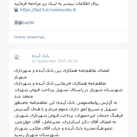
برای اطلاعات بیشتر به لینک زیر مراجعه فرمایید
💻
https://ba24.ir/community-8
🆔@
ba24ir
Читать полностью…
بانک آینده
07 September 2025 18:19
امضای تفاهم‌نامه همکاری بین بانک آینده و شهرداری
شهریار
تفاهم‌نامه همکاری فی‌مابین بانک آینده و شهرداری
شهرستان شهریار در راستای تسهیل پرداخت قبوض شهری،
منعقد شد.
به گزارش روابط‌عمومی بانک آینده؛ این تفاهم‌نامه به‌منظور
تسهیل و تسریع امور جاری عموم مردم و با هدف گسترش
فرهنگ خدمات غیرحضوری، پرداخت قبوض شهرداری شهریار،
به امضای آقای دکتر اسکندری، مدیرعامل، آقای خوارزمی،
عضو هیأت‌مدیره بانک آینده و جناب آقای ملکی، شهردار
شهرستان شهریار رسید.