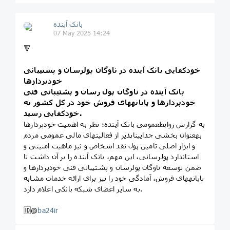
بانک آینده
07 May 2025 14:24
🔻
خودکفایی بانک آینده در ناوگان پول‏رسان و پشتیبانی
خودپردازها
بانک آینده در ناوگان پول رسان و پشتیبانی فنی
خودپردازها و پایانه‏های فروش خود در کل کشور به
خودکفایی رسید.
به گزارش روابط‏عمومی بانک آینده؛ نظر به اهمیت خودپردازها
به‏عنوان بخشی جدایی‏ناپذیر از فعالیت‏های مالی عمومی مردم
و ابزار اصلی تامین پول نقد اشخاص و نیز ماهیت امنیتی و
استاندارد پول‏رسانی، این مهم، بانک آینده را بر آن داشت تا
ضمن توسعه ناوگان پول‏رسان و پشتیبانی فنی خودپردازها و
پایانه‏های فروش، آمادگی خود را نیز برای ارائه خدمات مشابه
به سایر اعضای شبکه بانکی اعلام دارد.
🆔@
ba24ir