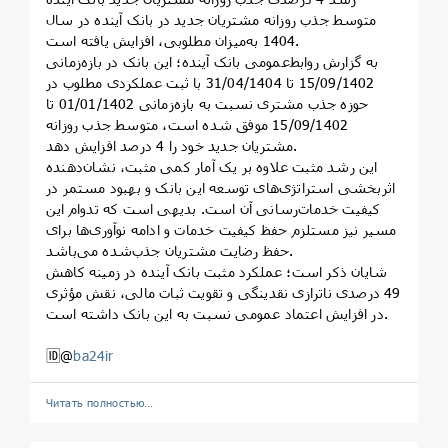
متوسط جذب روزانه مشتریان جدید در بانک آینده در سال
1404 به‌میزان مطلوبی، افزایش یافته است.
به گزارش روابط‌عمومی بانک آینده؛ این بانک در بازه‌زمانی
15/09/1402 تا 31/04/1404 با ثبت عملکردی مطلوب در
حوزه جذب مشتری نسبت به بازه‌زمانی 01/01/1402 تا
15/09/1402 موفق شده است، متوسط جذب روزانه
مشتریان جدید خود را 4 درصد افزایش دهد.
این رشد مثبت علاوه بر یک آمار کمی مثبت، نشان‌دهنده
اثربخشی استراتژی‌های توسعه این بانک و بهبود مستمر در
کیفیت خدمات‌رسانی آن است. بدیهی است که تدوام این
مسیر نیز مستلزم حفظ کیفیت خدمات و ادامه نوآوری‌ها برای
حفظ رضایت مشتریان جذب‌شده می‌باشد.
شایان ذکر است؛ عملکرد مثبت بانک آینده در زمینه کاهش
49 درصدی ناترازی نقدینگی و تقویت ثبات مالی، نقش مؤثری
در افزایش اعتماد عمومی نسبت به این بانک داشته است.
🆔@
ba24ir
Читать полностью…