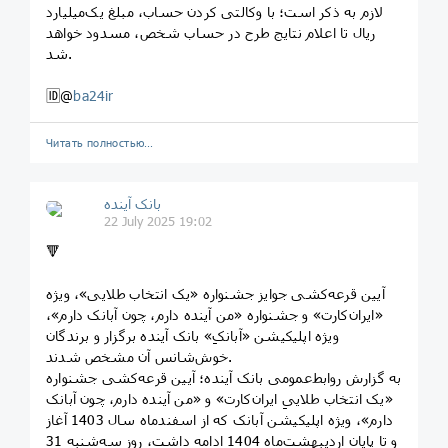
لازم به ذکر است؛ با وکالتی کردن حساب، مبلغ یک‌میلیارد
ریال تا اعلام نتایج طرح در حساب شخص، مسدود خواهد
شد.
🆔@
ba24ir
Читать полностью…
بانک آینده
22 July 2025 19:02
🔻
آیین قرعه‌کشی جوایز جشنواره «یک انتخاب طلایی»، ویژه
«ایران‌کارت» و جشنواره «من آینده دارم، چون آبانک دارم»،
ویژه اپلیکیشن «آبانکِ» بانک آینده برگزار و برندگان
خوش‌شانس آن مشخص شدند.
به گزارش روابط‌عمومی بانک آینده؛ آیین قرعه‌کشی جشنواره
«یک انتخاب طلاییِ ایران‌کارت» و «من آینده دارم، چون آبانک
دارم»، ویژه اپلیکیشن آبانک که از اسفندماه سال 1403 آغاز
و تا پایان اردیبهشت‌ماه 1404 ادامه داشت، روز سه‌شنبه 31