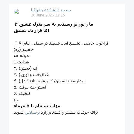
بسیج دانشکده‌ جغرافیا
26 June 2026 12:15
🚩 ما ز نور تو رسیدیم به سر منزل عشق
ای قرار دل عشق
🇮🇷 فراخوان خادمی تشییع امام شهید در مصلی امام
خمینی(ره)
حیطه ها
1.هدایت
۲. آب (پخش)
۳. غذا(پخت و توزیع)
۴. بیمارستان سیار(یک بیمارستان کامل)
۵. استراحت موقت
۶. تنظیف
و ...
مهلت ثبت‌نام تا ۵ تیرماه
برای جزئیات بیشتر و ثبت‌نام وارد
پرسلاین
شوید