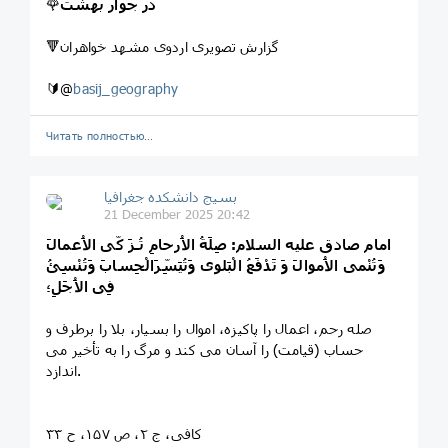
در جوار بهشت
🌹
🔻گزارش تصویری اردوی مشهد خواهران
🔰@
basij_geography
Читать полностью…
بسیج دانشکده‌ جغرافیا
21 December 2025 20:42
امام صادق عليه السلام: صِلَةُ الاَْرحامِ تُـزَ كّى الاَْعمالَ
وَتُنْمى الاَْموالَ وَ تَدْفَعُ الْبَلوى وَتُيَسِّرَالْحِسابَ وَتُنْسِئُ
فِى الاَْجَلِ؛
صله رحم، اعمال را پاكيزه، اموال را بسيار، بلا را برطرف و
حساب (قيامت) را آسان مى كند و مرگ را به تأخير مى
اندازد.
كافى، ج ۲، ص ۱۵۷، ح ۳۳