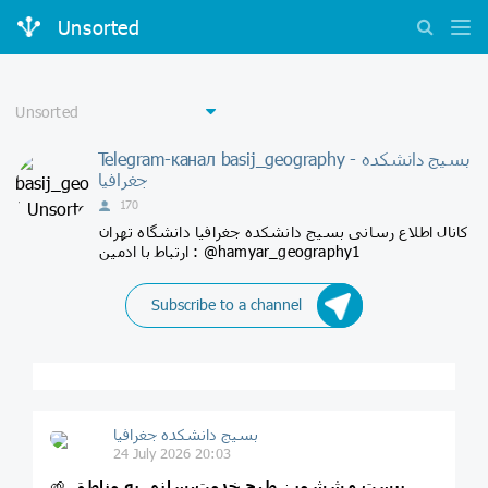
Unsorted
Telegram-канал basij_geography - بسیج دانشکده‌
جغرافیا
170
کانال اطلاع رسانی بسیج دانشکده جغرافیا دانشگاه تهران
ارتباط با ادمین : @hamyar_geography1
Subscribe to a channel
بسیج دانشکده‌ جغرافیا
24 July 2026 20:03
بیست و ششمین طرح خدمت‌رسانی به مناطق
🌱