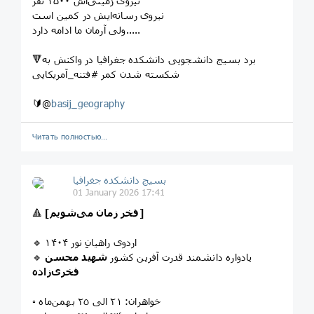
نیروی زمینی‌اش ۲۵۰۰ نفر
نیروی رسانه‌ایش در کمین است
ولی آرمان ما ادامه دارد.....
🔻برد بسیج دانشجویی دانشکده جغرافیا در واکنش به
شکسته شدن کمر #فتنه_آمریکایی
🔰@
basij_geography
Читать полностью…
بسیج دانشکده‌ جغرافیا
01 January 2026 17:41
[فخر زمان می‌شویم]
🔺
🔹 اردوی راهیانِ نور ۱۴۰۴
🔹 یادواره دانشمند قدرت‌ آفرین کشور
شهید
محسن
فخری‌زاده
▫️ خواهران: ٢١ الی ٢٥ بهمن‌ماه