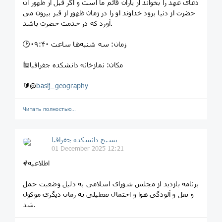
دعاى عهد را بخواند از یاران قائم ما است و اگر قبل از ظهور آن
حضرت از دنیا برود خداوند او را در زمان ظهور از قبر بیرون مى
آورد که در خدمت حضرت باشد.
🕑زمان: سه شنبه‌ها ساعت ۰۹:۴۰
🕌مکان: نمازخانه دانشکده جغرافیا
🔰@
basij_geography
Читать полностью…
بسیج دانشکده‌ جغرافیا
01 December 2025 12:21
#اطلاعیه
برنامه بازدید از مجلس شورای اسلامی به دلیل وضعیت حمل
و نقل و آلودگی هوا و احتمال تعطیلی به زمان دیگری موکول
شد.