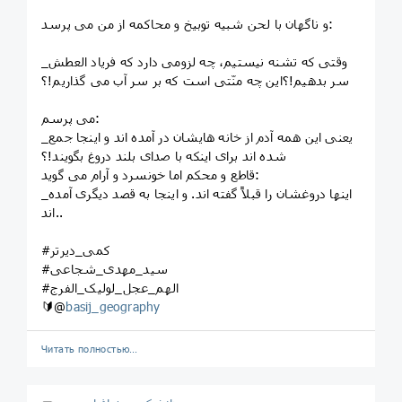
و ناگهان با لحن شبیه توبیخ و محاکمه از من می پرسد:
_وقتی که تشنه نیستیم، چه لزومی دارد که فریاد العطش
سر بدهیم!؟این چه منّتی است که بر سر آب می گذاریم!؟
می پرسم:
_یعنی این همه آدم از خانه هایشان در آمده اند و اینجا جمع
شده اند برای اینکه با صدای بلند دروغ بگویند!؟
قاطع و محکم اما خونسرد و آرام می گوید:
_اینها دروغشان را قبلاً گفته اند‌. و اینجا به قصد دیگری آمده
اند..
#کمی_دیرتر
#سید_مهدی_شجاعی
#الهم_عجل_لولیک_الفرج
🔰@
basij_geography
Читать полностью…