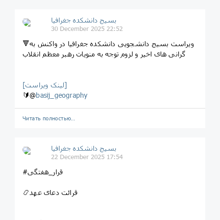
بسیج دانشکده‌ جغرافیا
30 December 2025 22:52
🔻ویراست بسیج دانشجویی دانشکده جغرافیا در واکنش به
گرانی های اخیر و لزوم توجه به منویات رهبر معظم انقلاب
[لینک ویراست]
🔰@
basij_geography
Читать полностью…
بسیج دانشکده‌ جغرافیا
22 December 2025 17:54
#قرار_هفتگی
📿قرائت دعای عهد