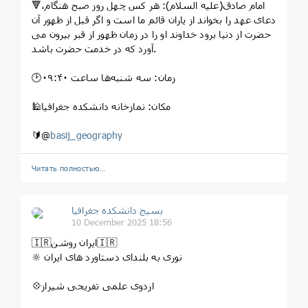
🔻امام صادق(علیه السلام): هر کس چهل روز صبح هنگام،
دعاى عهد را بخواند از یاران قائم ما است و اگر قبل از ظهور آن
حضرت از دنیا برود خداوند او را در زمان ظهور از قبر بیرون مى
آورد که در خدمت حضرت باشد.
🕑زمان: سه شنبه‌ها ساعت ۰۹:۴۰
🕌مکان: نمازخانه دانشکده جغرافیا
🔰@
basij_geography
Читать полностью…
بسیج دانشکده‌ جغرافیا
10 December 2025 18:56
🇮🇷ایران روشن🇮🇷
🔆 نوری به بلندای دستاورد های ایران
💠اردوی علمی تفریحی شیراز