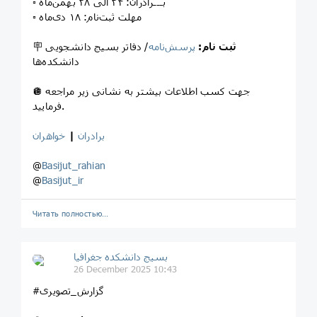
▫️ بـــرادران: ٢۴ الی ٢٨ بهمن‌ماه
▫️ مهلت ثبت‌نام: ١٨ دی‌ماه
ثبت نام:
پرسش‌نامه
/ دفاتر بسیج دانشجویی
🪧
دانشکده‌ها
🪩 جهت کسب اطلاعات بیشتر به نشانی زیر مراجعه
فرمایید.
برادران
|
خواهران
@
Basijut_rahian
@
Basijut_ir
Читать полностью…
بسیج دانشکده‌ جغرافیا
26 December 2025 10:43
#گزارش_تصویری