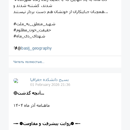
شدند، کشتنه شدند و
همچنان جنایتکاران از خونشان هم دست بردار نیستند...
#شهید_متعلق_به_ملت
#حقیقت_خون_مظلوم
#شهدای_دی_ماه
🔰@
basij_geography
Читать полностью…
بسیج دانشکده‌ جغرافیا
01 February 2026 21:36
آنچه گذشت...
🔴
ماهنامه آذر ماه ۱۴۰۴
┈┅ ❁روایت پیشرفت و مقاومت❁ ┅┈