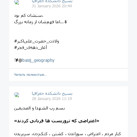
بسیج دانشکده‌ جغرافیا
31 January 2026 20:44
سنشان کم بود،
اما فهم‌شان از زمانه بزرگ...🌷
#ولادت_حضرت_علی‌اکبر
#آغاز_دهه‌ی_فجر
🔰@
basij_geography
Читать полностью…
بسیج دانشکده‌ جغرافیا
28 January 2026 11:19
بسم رب الشهدا و الصدیقین
«اعتراضی که تروریست ها قربانی کردند»
کنار مردم ، اعتراض ، سوزاندن ، کشتن ، کتک‌زدن، سربریدن