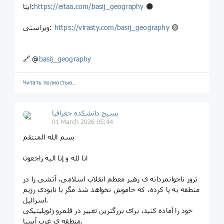
🟠
https://eitaa.com/basij_geography
ایتا:
🟡
https://virasty.com/basij_geography
ویراستی:
🔗 @
basij_geography
Читать полностью…
بسیج دانشکده‌ جغرافیا
01 March 2026 05:44
بسم الله المنتقم
انا لله و إنا الیه راجعون
ترور ناجوانمردانه ی رهبر معظم انقلاب اسلامی، آتشی را در
منطقه به پا کرده، که خاموش نخواهد شد مگر با نابودی رژیم
اسرائیل.
خود را آماده کنید، برای بزرگترین تغییر در قلمرو ژئوپلیتیکی
منطقه ی غرب آسیا.