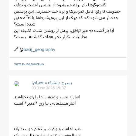
گفت‌وگوها نام برده می‌شود؛‏از تضمین امنیت و توقف
خصومت تا رفع کامل تحریم‌ها و پرداخت خسارت، این پرسش
جدی‌تر می‌شود که کدام‌یک از این پیش‌شرط‌ها واقعاً محقق
شده است؟
آیا بازگشت به میز توافق، پیش از روشن شدن تکلیف این
مطالبات، تکرار تجربه‌های گذشته نیست؟
‎🔗 @
basij_geography
Читать полностью…
بسیج دانشکده‌ جغرافیا
03 June 2026 19:37
اصل و نصب و مذهبِ ما را چو بخواهید
آغازِ مسلمانیِ ما روز *غدیر* است
عید امامت و ولایت بر تمام دوستداران
امیرالمؤمنین علی‌ابن ابی‌طالب مبارک