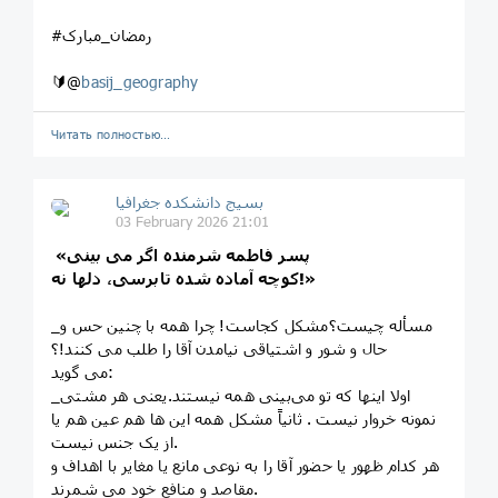
#رمضان_مبارک
🔰@
basij_geography
Читать полностью…
بسیج دانشکده‌ جغرافیا
03 February 2026 21:01
«پسر فاطمه شرمنده اگر می بینی
کوچه آماده شده تابرسی، دلها نه!»
_مسأله چیست؟مشکل کجاست! چرا همه با چنین حس و
حال و شور و اشتیاقی نیامدن آقا را طلب می کنند!؟
می گوید:
_اولا اینها که تو می‌بینی همه نیستند.یعنی هر مشتی
نمونه خروار نیست . ثانیاً مشکل همه این ها هم عین هم یا
از یک جنس نیست.
هر کدام ظهور یا حضور آقا را به نوعی مانع یا مغایر با اهداف و
مقاصد و منافع خود می شمرند.