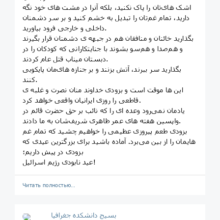
اشک های‌تان را پاک نکنید، بلکه آنرا در مشت های خود نگه
دارید، تمام غم‌تان را تبدیل به خشم کنید و بر سر دشمنان
داخلی و خارجی فرود بیاورید.
بگذارید خائنان و منافقان هم در جبهه ی دشمنان قرار بگیرند
و هم‌صدا و هم‌سو بشوند با جنایتکارانی که کودکان را در
دبستان میناب قتل عام کردند.
بگذارید سر ببرند، آتش بزنند و بر جنازه های‌مان پایکوبی
کنند.
این ها موقت است و بزودی خداوند منان نصرت و غلبه ی
قاطعی را روزی ایرانیان واقعی خواهد کرد.
یادمان نمی‌رود وعده ای را که نائب بر حق حضرت قائم در
واپسین هفته های عمر ظاهری شریف‌شان به ما دادند.
بزودی طعم پیروزی عظیمی را خواهیم چشید که تمام غم
هایمان را از بین می‌برد. آماده باشید برای بزرگترین عیدی که
بزودی در پیش داریم؛
عید نابودی رژیم اسرائیل!
Читать полностью…
بسیج دانشکده‌ جغرافیا