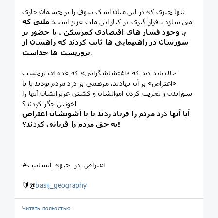
تنها چیزی که در این میان اشک شوق را بر چشمان جاری
می‌ سازد ، قرار گیری در کنار این ملت عزیز است؛
ملتی که
با وجود فشار های اقتصادی کمرشکن ، با حضور پر
شورشان در راهپیمایی ها ثابت کردند که راهشان از
تروریست ها جداست.
حال باید دید که «اغتشاشگرانی» که عده ای برچسب
«اعتراض» بر آن نهادند، مرهمی بر درد مردم بودند یا با
سوزاندن و تخریب کردن اموالشان و کشتن عزیزانشان آنها را
خونین جگر کردند؟!
آیا آنها درد مردم را فریاد زدند یا با آشوبشان اعتراض
به حق مردم را قربانی کردند؟!
#اعتراض_در_جبهه_انسانیت
🔰@
basij_geography
Читать полностью…