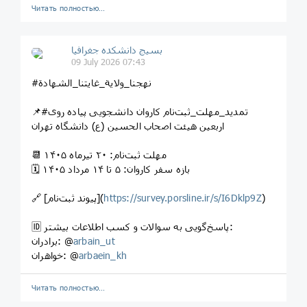
Читать полностью…
بسیج دانشکده‌ جغرافیا
09 July 2026 07:43
#نهجنا_ولایة_غایتنا_الشهادة
📌#تمدید_مهلت_ثبت‌نام کاروان دانشجویی پیاده روی
اربعین هیئت اصحاب الحسین (ع) دانشگاه تهران
📆 مهلت ثبت‌نام: ۲۰ تیرماه ۱۴۰۵
🗓️ بازه سفر کاروان: ۵ تا ۱۴ مرداد ۱۴۰۵
)
https://survey.porsline.ir/s/I6Dklp9Z
🔗 [پیوند ثبت‌نام](
🆔 پاسخ‌گویی به سوالات و کسب اطلاعات بیشتر:
arbain_ut
برادران: @
arbaein_kh
خواهران: @
Читать полностью…