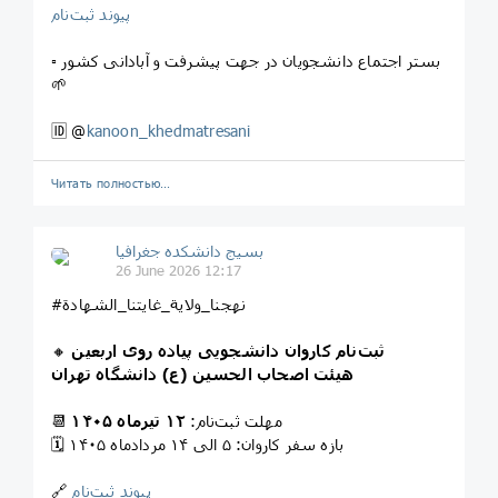
پیوند ثبت‌نام
▫️ بستر اجتماع دانشجویان در جهت پیشرفت و آبادانی کشور
🌱
🆔 @
kanoon_khedmatresani
Читать полностью…
بسیج دانشکده‌ جغرافیا
26 June 2026 12:17
#نهجنا_ولایة_غایتنا_الشهادة
ثبت‌نام کاروان دانشجویی پیاده روی اربعین
🔸
هیئت اصحاب الحسین (ع) دانشگاه تهران
📆 مهلت ثبت‌نام:
۱۲ تیرماه ۱۴۰۵
🗓️ بازه سفر کاروان: ۵ الی ۱۴ مردادماه ۱۴۰۵
پیوند ثبت‌نام
🔗