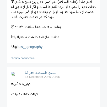
🔻امام صادق(علیه السلام): هر کس چهل روز صبح هنگام،
دعاى عهد را بخواند از یاران قائم ما است و اگر قبل از ظهور آن
حضرت از دنیا برود خداوند او را در زمان ظهور از قبر بیرون مى
آورد که در خدمت حضرت باشد.
🕑زمان: سه شنبه‌ها ساعت ۰۹:۴۰
🕌مکان: نمازخانه دانشکده جغرافیا
🔰@
basij_geography
Читать полностью…
بسیج دانشکده‌ جغرافیا
15 December 2025 20:06
#قرار_هفتگی
📿قرائت دعای عهد