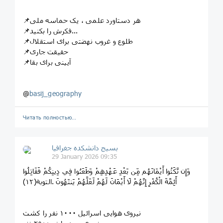
📌هر دستاورد علمی ، یک‌ حماسه ملی
📌فکرش را بکنید...
📌طلوع و غروب نهضتی برای استقلال
📌حقیقت جاری
📌آیینی برای بقا
@
basij_geography
Читать полностью…
بسیج دانشکده‌ جغرافیا
29 January 2026 09:35
وَإِن نَّكَثُوا أَيْمَانَهُم مِّن بَعْدِ عَهْدِهِمْ وَطَعَنُوا فِي دِينِكُمْ فَقَاتِلُوا
أَئِمَّةَ الْكُفْرِ إِنَّهُمْ لَا أَيْمَانَ لَهُمْ لَعَلَّهُمْ يَنتَهُونَ .التوبة(١٢)
نیروی هوایی اسرائیل ۱۰۰۰ نفر را کشت