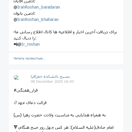
ادمین آقایان:
@
IranRoshan_baradaran
ادمین بانوان:
@
IranRoshan_khaharan
▫️برای دریافت آخرین اخبار و اطلاعیه ها کانال اطلاع رسانی ما
را دنبال کنید:
📲@
Ir_roshan
Читать полностью…
بسیج دانشکده‌ جغرافیا
08 December 2025 16:43
#قرار_هفتگی
📿قرائت دعای عهد
به همراه هدایایی به مناسبت ولادت حضرت زهرا (س)
🔻امام صادق(علیه السلام): هر کس چهل روز صبح هنگام،