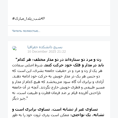
#شب_یلدا_مبارک🍉
Читать полностью…
بسیج دانشکده‌ جغرافیا
10 December 2025 21:22
‍ "زن و مرد دو ستاره‌اند در دو مدار مختلف؛ هر کدام
‍
باید در مدار و فلک خود حرکت کنند.
شرط اصلی سعادت
هر یک از زن و مرد و در حقیقت جامعه بشری، این است که
دو جنس هر یک در مدار خویش به حرکت خود ادامه دهند.
آزادی و برابری آن گاه سود می‌بخشد که هیچ کدام از مدار و
مسیر طبیعی و فطری خویش خارج نگردند. آنچه در آن جامعه
ناراحتی آفریده قیام بر ضد فرمان فطرت و طبیعت است، نه
چیز دیگر."
تساوى غیر از تشابه است، تساوى برابرى است و
تشابه، یک نواختى؛
ممکن است پدرى ثروت خود را به طور