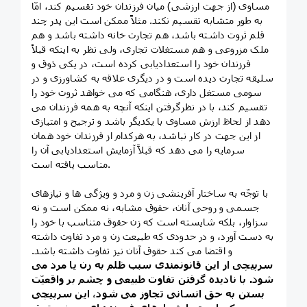
مساوى (از جهت ارزشى) میان فرزندان خود تقسیم کند، امّا
به طور متشابه تقسیم نکند. مثلاً ممکن است این پدر چند
قلم ثروت داشته باشد، هم تجارت خانه داشته باشد و هم
ملک مزروعى و هم مستغلات تجارى، ولى نظر به اینکه قبلاً
فرزندان خود را استعدادیابى کرده است، در یکى ذوق و
سلیقه تجارت دیده است و در دیگرى علاقه به کشاورزى و در
سومى مستغل دارى، هنگامى که مى خواهد ثروت خود را
تقسیم کند، با در نظرگرفتن اینکه آنچه به همه فرزندان مى
دهد از لحاظ ارزش مساوى با یکدیگر باشد و ترجیح و امتیازى
از این جهت در کار نباشد، به هرکدام از فرزندان خود همان
سرمایه را مى دهد که قبلاً آزمایش استعدادیابى آن را
مناسب یافته است.
با توجّه به ساختار آفرینشى زن و مرد و ویژگى ها و نیازهاى
جسمى و روحى آنان، حقوق مشابه، نه ممکن است و نه
سزاوار، بلکه شایسته است که زن حقوق متناسب با خود را
به دست آورد، و در حدودى که طبیعت زن و مرد تفاوت داشته
و اقتضا مى کند حقوق آنان نیز تفاوت داشته باشد.
سرپیچى از این قانونمندى سبب ظلم به زن یا مرد مى
شود. با نادیده گرفتن تفاوت طبیعى و چشم بر واقعیّت
بستن به حق انسانى تجاوز مى شود، این سرپیچى