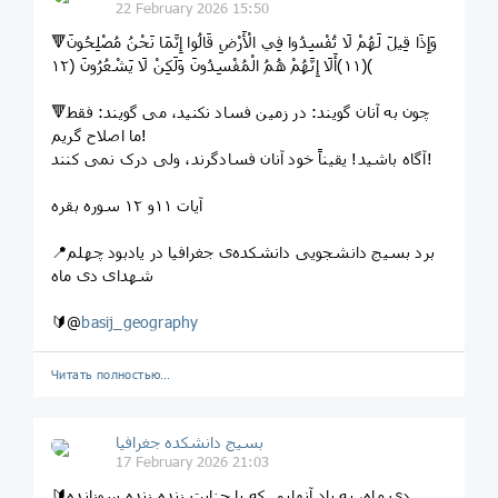
22 February 2026 15:50
🔻وَإِذَا قِيلَ لَهُمْ لَا تُفْسِدُوا فِي الْأَرْضِ قَالُوا إِنَّمَا نَحْنُ مُصْلِحُونَ
﴿١١﴾أَلَا إِنَّهُمْ هُمُ الْمُفْسِدُونَ وَلَكِنْ لَا يَشْعُرُونَ ﴿١٢﴾
🔻چون به آنان گویند: در زمین فساد نکنید، می گویند: فقط
ما اصلاح گریم!
آگاه باشید! یقیناً خود آنان فسادگرند، ولی درک نمی کنند!
آیات ۱۱و ۱۲ سوره بقره
📍برد بسیج دانشجویی دانشکده‌ی جغرافیا در یادبود چهلم
شهدای دی ماه
🔰@
basij_geography
Читать полностью…
بسیج دانشکده‌ جغرافیا
17 February 2026 21:03
🔰دی ماه، به یاد آنهایی که با جنایت زنده زنده سوزانده