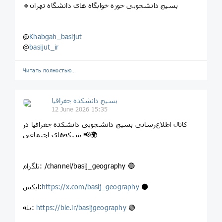
🔹بسیج دانشجویی حوزه خوابگاه های دانشگاه تهران
@
Khabgah_basijut
@
basijut_ir
Читать полностью…
بسیج دانشکده‌ جغرافیا
12 June 2026 15:35
کانال اطلاع‌رسانی بسیج دانشجویی دانشکده جغرافیا در
شبکه‌های اجتماعی 📢🌍
تلگرام: /channel/basij_geography 🔵
⚫
https://x.com/basij_geography
ایکس:
🟢
https://ble.ir/basijgeography
بله: