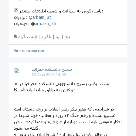
🆔 پاسخ‌گویی به سوالات و کسب اطلاعات بیشتر:
arbain_ut
برادران: @
arbaein_kh
خواهران: @
بله
|
ایتا
|
تلگرام
|
اینستاگرام
🌐
Читать полностью…
بسیج دانشکده‌ جغرافیا
13 June 2026 14:05
🔹 پست ایکس بسیج دانشجویی دانشکده جغرافیا در
واکنش به توافق میان ایران وآمریکا:
‏در شرایطی که هنوز پیکر رهبر انقلاب بر روی دستان امت
تشییع نشده و زخم جنگ ۱۲ روزه و مطالبه خون شهدا در
افکار عمومی تازه است، دوباره از «توافق» و «مذاکره» سخن
گفته می‌شود.
در حالی که در روایت‌ها از ۱۰ شرط ایران برای ورود به