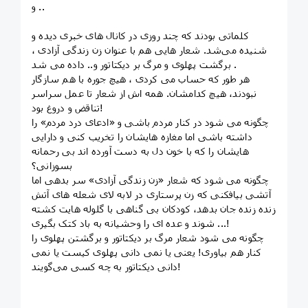
و ..
کلماتی بودند که چند روزی در کانال های خبری دیده و
شنیده می‌شد. شعار هایی هم با عنوان زن زندگی آزادی ،
برگشت پهلوی و مرگ بر دیکتاتور و.. داده می شد .
هر طور که حساب می‌ کردی ، هیچ جوره با هم سازگار
نبودند، هیچ کدامشان. همه اش از شعار تا عمل سراسر
تناقض و دروغ بود!
چگونه می شود در کنار مردم باشی و «ادعای درد مردم» را
داشته باشی اما مغازه هایشان را تخریب کنی و دارایی
هایشان را که با خون دل به دست آورده اند بی رحمانه
بسوزانی؟
چگونه می شود که شعار «زن زندگی آزادی» سر بدهی اما
آتشی بیافکنی که زن پرستاری در لابه لای شعله های آتش
زنده زنده جان بدهد، کودکان بی گناهی با گلوله هایت کشته
شوند و عده ای را وحشیانه به باد کتک بگیری ...!
چگونه می شود شعار مرگ بر دیکتاتور و برگشتن پهلوی را
کنار هم بیاوری! یعنی یا نمی دانی پهلوی کیست یا نمی‌
دانی دیکتاتور به چه کسی می‌گویند!