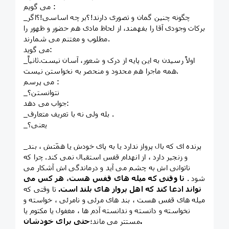
می گویم :
_چگونه چنین گمان و تصوری دارند!؟بر چه اساسی!؟اگر
برکات وجودی آقا را بفهمند، از لحاظ مادی هم حضور و ظهور را
مطلوب و مغتنم می شمارند.
می گوید:
_اولاً رسیدن به این پایه از درک و شعور، آسان نیست.ثانیاً
همه ماجرا هم محدود و منحصر به نخواستن نیست.
می پرسم :
_نتوانستن؟
جواب می دهد:
_بله ولی نه با تعریف متعارف .
_یعنی؟
_پرنده ای که بال پرواز ندارد یا به پای خودش یا همّتش ، بند
و زنجیر دارد ، از انهدام قفس استقبال نمی کند. چرا که
ناتوانی اش به چشم می آید و درماندگی اش آشکار می
شود .
تا وقتی که میله های قفس هست، هر کس می
تواند ادعا کند که اهل پرواز های بلند است.
تا وقتی که
میله های قفس هست ، بند های مرئی و نامرئی ، خواسته و
نخواسته و دانسته و ندانسته آدم ها ، مغفول یا مکتوم یا
حتی برای خودشان.
مستتر می ماند؛