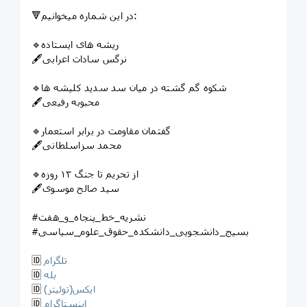
🔻در این شماره میخوانیم:
🔹ریشه های ایستاده
🖋نرگس سادات اعرابی
🔹شکوه گم گشته در میان سد سدید کلیشه ها
🖋محبوبه رفیعی
🔹گفتمان مقاومت در برابر استعمار
🖋محمد سزاسلطانی
🔹از تحریم تا جنگ ۱۳ روزه
🖋سید صالح موسوی
#نشریه_خط_پنجاه_و_هفت
#بسیج_دانشجویی_دانشکده_حقوق_علوم‌_سیاسی
تلگرام
🆔
بله
🆔
ایکس(توئیتر)
🆔
اینستاگرام
🆔