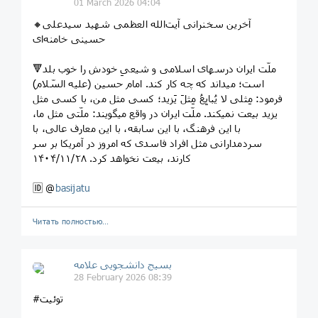
01 March 2026 04:04
🔸آخرین سخنرانی آیت‌‌الله العظمی شهید سیدعلی
حسینی خامنه‌ای
🔻ملّت ایران درسهای اسلامی و شیعیِ خودش را خوب بلد
است؛ میداند که چه‌ کار کند. امام حسین (علیه السّلام)
فرمود: مِثلی لا یُبایِعُ مِثلَ یَزید؛ کسی مثل من، با کسی مثل
یزید بیعت نمیکند. ملّت ایران در واقع میگویند: ملّتی مثل ما،
با این فرهنگ، با این سابقه، با این معارف عالی، با
سردمدارانی مثل افراد فاسدی که امروز در آمریکا بر سر
کارند، بیعت نخواهد کرد. ۱۴۰۴/۱۱/۲۸
🆔 @
basijatu
Читать полностью…
بسیج دانشجویی علامه
28 February 2026 08:39
#توئیت