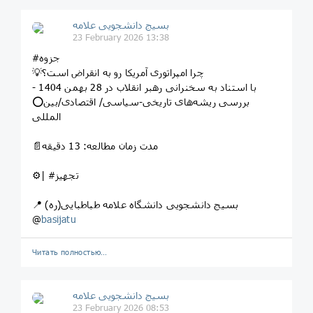
بسیج دانشجویی علامه
23 February 2026 13:38
#جزوه
💡چرا امپراتوری آمریکا رو به انقراض است؟
- با استناد به سخنرانی رهبر انقلاب در 28 بهمن 1404
⭕بررسی ریشه‌های تاریخی-سیاسی/ اقتصادی/بین
المللی
📄مدت زمان مطالعه: 13 دقیقه
⚙️| #تجهیز
📍 بسیج دانشجویی دانشگاه علامه طباطبایی(ره)
@
basijatu
Читать полностью…
بسیج دانشجویی علامه
23 February 2026 08:53