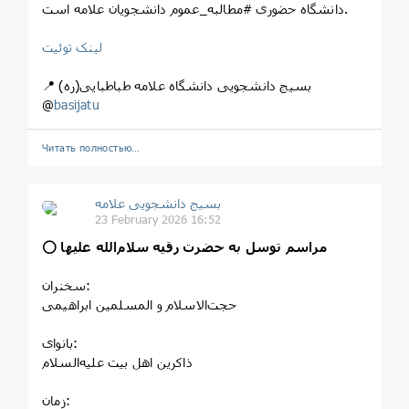
دانشگاه حضوری #مطالبه_عموم دانشجویان علامه است.‌
لینک توئیت
📍 بسیج دانشجویی دانشگاه علامه طباطبایی(ره)
@
basijatu
Читать полностью…
بسیج دانشجویی علامه
23 February 2026 16:52
مراسم توسل به حضرت رقیه سلام‌الله علیها
⭕️
سخنران:
حجت‌الاسلام و المسلمین ابراهیمی
بانوای:
ذاکرین اهل بیت علیه‌السلام
زمان: