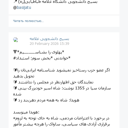
📍 بسیج دانشجویی دانشگاه علامه طباطبایی(ره)
@
basijatu
Читать полностью…
بسیج دانشجویی علامه
20 February 2026 15:39
🔻*پهلوی را بشناســـــــــیم*
#خواندنی *بخش سوم: استبداد*
🔰اگر عضو حزب رستاخیز نمیشوید شناسنامه‌ ایرانی‌تان را
تحویل بدهید
🔰 نمایندگان حق اظهارنظر در مجلس را نداشتند
🔰 سازمان سیا در 1355 نوشت: شاه اسیر خودبزرگ بینی
شده
🔰 هویدا: شاه به همه مردم دهن‌بند زد
هویدا مینویسد:
«در برخورد با اعتراضات مردمی، شاه به جای توجه به لزوم
برقراری آزادی های سیاسی، ساواک را هرچه بیشتر مأمور