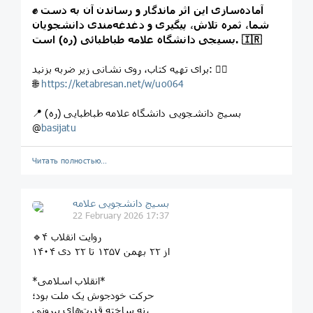
✊ آماده‌سازی این اثر ماندگار و رساندن آن به دست
شما، ثمره تلاش، پیگیری و دغدغه‌مندی دانشجویان
بسیجی دانشگاه علامه طباطبائی (ره) است. 🇮🇷
برای تهیه کتاب، روی نشانی زیر ضربه بزنید: 👇🏻
🌐
https://ketabresan.net/w/uo064
📍 بسیج دانشجویی دانشگاه علامه طباطبایی (ره)
@
basijatu
Читать полностью…
بسیج دانشجویی علامه
22 February 2026 17:37
🔹️روایت انقلاب ۴
از ۲۲ بهمن ۱۳۵۷ تا ۲۲ دی ۱۴۰۴
*انقلاب اسلامی*
حرکت خودجوش یک ملت بود؛
نه ساخته قدرت‌های بیرونی،