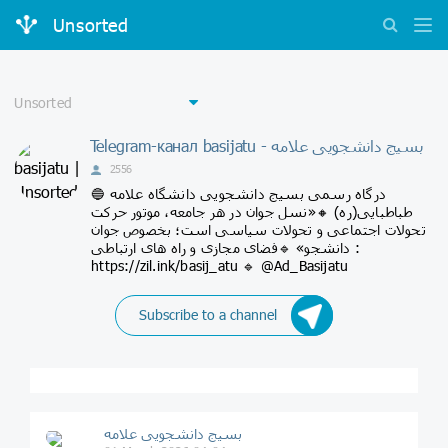
Unsorted
Telegram-канал basijatu - بسیج دانشجویی علامه
2556
🔵 درگاه رسمی بسیج دانشجویی دانشگاه علامه
طباطبايى(ره) 🔸️«نسل جوان در هر جامعه، موتور حرکت
تحولات اجتماعی و تحولات سیاسی است؛ بخصوص جوان
دانشجو» 🔹فضای مجازی و راه های ارتباطی :
https://zil.ink/basij_atu 🔹️ @Ad_Basijatu
Subscribe to a channel
بسیج دانشجویی علامه