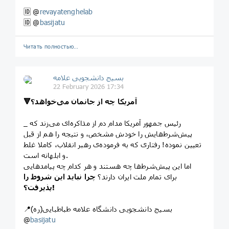
🆔 @
revayatenghelab
🆔 @
basijatu
Читать полностью…
بسیج دانشجویی علامه
22 February 2026 17:34
🔻آمریکا چه از جانمان می‌خواهد؟
_ رئیس جمهور آمریکا مدام دم از مذاکره‌ای می‌زند که
پیش‌شرط‌هایش را خودش مشخص، و نتیجه‌ را هم از قبل
تعیین نموده! رفتاری که به فرموده‌ی رهبر انقلاب، کاملا غلط
و ابلهانه است.
اما این پیش‌شرط‌ها چه هستند و هر کدام چه پیامدهایی
برای تمام ملت ایران دارند؟
چرا نباید این شروط را
پذیرفت؟!
📍بسیج دانشجویی دانشگاه علامه طباطبایی(ره)
@
basijatu