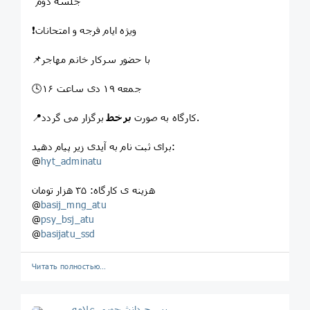
"جلسه دوم"
❗️ویژه ایام فرجه و امتحانات
📌با حضور سرکار خانم مهاجر
🕓جمعه ۱۹ دی ساعت ۱۶
برگزار می گردد.
📍کارگاه به صورت
برخط
برای ثبت نام به آیدی زیر پیام دهید:
@
hyt_adminatu
هزینه ی کارگاه: ۳۵ هزار تومان
@
basij_mng_atu
@
psy_bsj_atu
@
basijatu_ssd
Читать полностью…
بسیج دانشجویی علامه