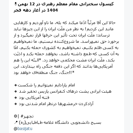
کپسول سخنرانی مقام معظم رهبری در 12 بهمن
💊
1404 در آغاز دهه فجر
حالا این آقا مرتّباً ادّعا میکند که بله، ما ناو آوردیم و کارهایی
مانند این کردیم! به نظر من ملّت ایران را از این چیزها نباید
ترساند؛ ملّت ایران تحت تأثیر این حرفها قرار نمیگیرد و از
برخورد حق نمیهراسد. ما شروع‌کننده نیستیم، ما نمیخواهیم
به کسی ظلم بکنیم، نمیخواهیم به کشوری حمله بکنیم، امّا
به آن کسی که طمع داشته باشد، بخواهد حمله بکند و اذیّت
بکند، ملّت ایران مشت محکمی خواهد زد. *البتّه این را هم
آمریکایی‌ها بدانند که اگر این دفعه جنگی راه بیندازند، این
جنگ، جنگ منطقه‌ای خواهد بود!!*
🔸امام پارادایم نمیتوانیم را شکست
🔸 هیئت ایرانی پشت درهای کنفرانس پاریس تحقیر شد
🔸 فتنه آمریکایی بود
🔸 آزادکردن خرمشهرها درنظر امام شدنی بود
⚙️| #تجهیز
📍 بسیج دانشجویی دانشگاه علامه طباطبایی(ره)
@
basijatu