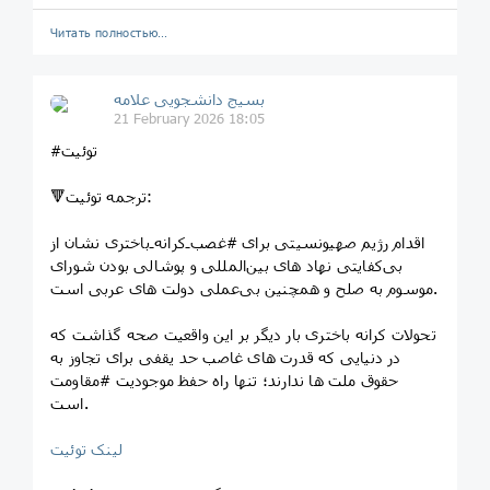
Читать полностью…
بسیج دانشجویی علامه
21 February 2026 18:05
#توئیت
🔻ترجمه توئیت:
اقدام رژیم صهیونسیتی برای #غصب‌ـ‌کرانه‌ـ‌باختری نشان از
بی‌کفایتی نهاد های بین‌المللی و پوشالی بودن شورای
موسوم به صلح و همچنین بی‌عملی دولت های عربی است.
تحولات کرانه باختری بار دیگر بر این واقعیت صحه گذاشت که
در دنیایی که قدرت های غاصب حد یقفی برای تجاوز به
حقوق ملت ها ندارند؛ تنها راه حفظ موجودیت #مقاومت
است‌.
لینک توئیت