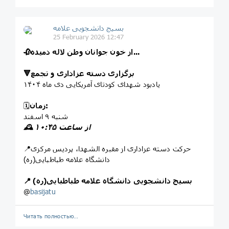
بسیج دانشجویی علامه
25 February 2026 12:47
🥀از خون جوانان وطن لاله دمیده...
🔻برگزاری دسته عزاداری و تجمع
یادبود شهدای کودتای آمریکایی دی ماه ۱۴۰۴
زمان:
🗓
شنبه ۹ اسفند
🕰 از ساعت ۱۰:۴۵
📍حرکت دسته عزاداری از مقبره الشهدا، پردیس مرکزی
دانشگاه علامه طباطبایی(ره)
📍 بسیج دانشجویی دانشگاه علامه طباطبایی(ره)
@
basijatu
Читать полностью…