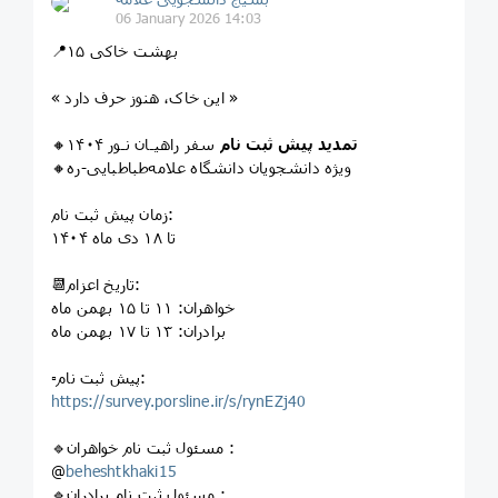
06 January 2026 14:03
📍بهشت خاکی ۱۵
« این خاک، هنوز حرف دارد »
تمدید پیش ثبت نام
سفر راهیـان نـور ۱۴۰۴
🔸️
🔸️ویژه‌ دانشجویان‌ دانشگاه علامه‌طباطبایی‌-ره
زمان پیش ثبت نام:
تا ۱۸ دی ماه ۱۴۰۴
📆تاریخ اعزام:
خواهران: ۱۱ تا ۱۵ بهمن ماه
برادران: ۱۳ تا ۱۷ بهمن ماه
▫️پیش ثبت نام:
https://survey.porsline.ir/s/rynEZj40
🔹️مسئول ثبت نام خواهران :
@
beheshtkhaki15
🔹️مسئول ثبت نام برادران :