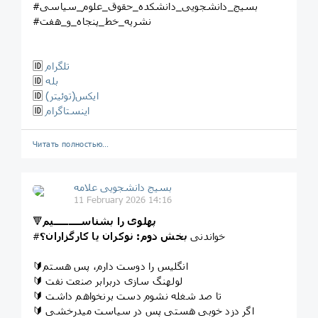
#بسیج_دانشجویی_دانشکده_حقوق_علوم‌_سیاسی
#نشریه_خط_پنجاه_و_هفت
تلگرام
🆔
بله
🆔
ایکس(توئیتر)
🆔
اینستاگرام
🆔
Читать полностью…
بسیج دانشجویی علامه
11 February 2026 14:16
پهلوی را بشناســـــــــیم
🔻
#خواندنی
بخش دوم: نوکران یا کارگزاران؟
🔰انگلیس را دوست دارم، پس هستم
🔰 لولهنگ سازی دربرابر صنعت نفت
🔰 تا صد شغله نشوم دست برنخواهم داشت
🔰 اگر دزد خوبی هستی پس در سیاست میدرخشی