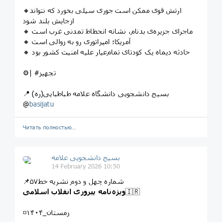
🔸ارتش قوی ممکن است جوری سیلی بخورد که نتواند
ازجایش بلند شود
🔸 ماجرای جزیره‌ی بدنام، نشانه انحطاط تمدنی غرب است
🔸 آمریکا؛ امپراتوری رو به زوالی است
🔸 حادثه دیماه یک کودتای تمام‌عیار علیه امنیت کشور بود
⚙️| #تجهیز
📍 بسیج دانشجویی دانشگاه علامه طباطبایی(ره)
@
basijatu
Читать полностью…
بسیج دانشجویی علامه
14 February 2026 10:50
📌شماره چهل و دوم نشریه خط۵۷
🇮🇷
ویژه‌نامه پیروزی انقلاب اسلامی
◽️زمستان_۱۴۰۴