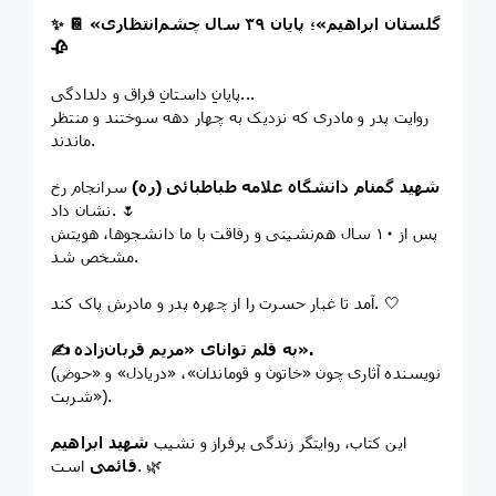
✨ 📔 «گلستان ابراهیم»؛ پایان ۳۹ سال چشم‌انتظاری
🥀
پایانِ داستانِ فراق و دلدادگی...
روایت پدر و مادری که نزدیک به چهار دهه سوختند و منتظر
ماندند.
شهید گمنام دانشگاه علامه طباطبائی (ره)
سرانجام رخ
نشان داد. 🌷
پس از ۱۰ سال هم‌نشینی و رفاقت با ما دانشجوها، هویتش
مشخص شد.
آمد تا غبار حسرت را از چهره پدر و مادرش پاک کند. 🤍
✍️ به قلم توانای «مریم قربان‌زاده».
(نویسنده آثاری چون «خاتون و قوماندان»، «دریادل» و «حوض
شربت»).
این کتاب، روایتگر زندگی پرفراز و نشیب
شهید ابراهیم
است. 🌿
قائمی