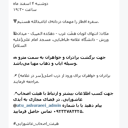
دوشنبه ۴ اسفند ماه
ساعت ۱۹:۳۰
🔻سفره افطار را مهمان دردانه‌ی اباعبدالله هستیم.
🕌مکان: انتهای اتوبان همّت غرب - دهکده المپیک - میدان
ورزش - دانشگاه علامه طباطبایی، مسجد امام علی(علیه
السلام)
جهت برگشت برادران و خواهران به سمت مترو
🚗
وسیله ایاب و ذهاب مهیا می‌باشد.
📌 برادران و خواهران برای ورود از درب اصلی(سر در علامه)
مراجعه فرمایند.
جهت کسب اطلاعات بیشتر و ارتباط با هیئت اصحاب
📍
عاشورایی، در فضای مجازی به آیدی
پیام دهید يا با شماره
atu_ashuraeei_admin
@
۰۹۲۳۳۷۸۴۴۲۵ تماس حاصل فرمایید.
#هیئت_اصحاب_عاشورایی