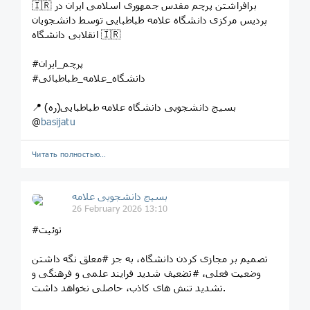
🇮🇷 برافراشتن پرچم مقدس جمهوری اسلامی ایران در
پردیس مرکزی دانشگاه علامه طباطبایی توسط دانشجویان
انقلابی دانشگاه 🇮🇷
#پرچم_ایران
#دانشگاه_علامه_طباطبائی
📍 بسیج دانشجویی دانشگاه علامه طباطبایی(ره)
@
basijatu
Читать полностью…
بسیج دانشجویی علامه
26 February 2026 13:10
#توئیت
تصمیم بر مجازی کردن دانشگاه، به جز #معلق نگه داشتن
وضعیت فعلی، #تضعیف‌ شدید فرایند علمی و فرهنگی و
تشدید تنش های کاذب، حاصلی نخواهد داشت.