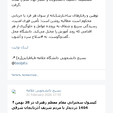
گرفت.
توهین و رفتارهای ساختارشکنانه از سوی هر فرد یا جریانی
محکوم است. مطالبه روشن است: تأمین فوری امنیت،
رسیدگی سریع و شفاف به پرونده عوامل و جلوگیری از هر
اقدامی که روند آموزش را مختل می‌کند. دانشگاه محل
گفت‌وگوست، نه #سلاح سرد و آشوب.
لینک توئیت
📍 بسیج دانشجویی دانشگاه علامه طباطبایی(ره)
@
basijatu
Читать полностью…
بسیج دانشجویی علامه
21 February 2026 17:55
کپسول سخنرانی مقام معظم رهبری در 28 بهمن
💊
1404 دردیدار با مردم شریف آذربایجان شرقی