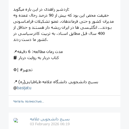
اردشیر زاهدی در این باره میگوید:
«حقیقت محض این بود که بیش از 90 درصد رجال عمده و
مدیران کشور و حتی فرماندهان، عضو تشکیلات فرامـاسونی
بـودند... انگلیـسی ها در ایران ریشه دار هستند و حداقل از
400 سال قبل مطابق اسناد، به تربیت کادرسیاسی در
کشور ما دست زدند.
📌مدت زمان مطالعه: 6 دقیقه
📙 کتاب دربار به روایت دربار
⚙️| #تجهیز
📍 بسیج دانشجویی دانشگاه علامه طباطبایی(ره)
@
basijatu
Читать полностью…
بسیج دانشجویی علامه
03 February 2026 06:19