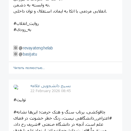
نه وابسته به دشمن.
انقلابی مردمی با اتکا به ایمان، استقلال و توان داخلی.
#روایت_انقلاب
#به_زودی
🆔️ @
revayatenghelab
🆔️ @
basijatu
Читать полностью…
بسیج دانشجویی علامه
22 February 2026 08:45
#توئیت
#چاقوکشی، پرتاب سنگ و هتک حرمت؛ این‌ها نشانه
#اعتراض_دانشگاهی نیست، زنگ خطر خشونت در فضای
علم است. آنچه در دانشگاه صنعتی #شریف رخ داد،
مستقیماً #امنیت دانشجویان و اعتبار نهاد علم را هدف