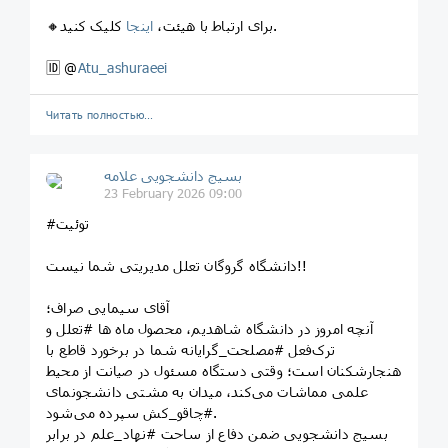
کلیک کنید.
🔸️برای ارتباط با هیئت،
اینجا
🆔 @
Atu_ashuraeei
Читать полностью…
بسیج دانشجویی علامه
23 February 2026 09:00
#توئیت
دانشگاه گروگان تعلل مدیریتی شما نیست!!
آقای سیمایی صراف؛
آنچه امروز در دانشگاه‌ شاهدیم، محصول ماه ها #تعلل و
ترک‌فعل #مصلحت_گرایانه شما در برخورد قاطع با
هنجارشکنان است؛ وقتی دستگاه مسئول در صیانت از محیط
علمی مماشات می‌کند، میدان به مشتی دانشجونمای
#چاقو_کش سپرده می‌شود.
بسیج دانشجویی ضمن دفاع از ساحت #نهاد_علم در برابر