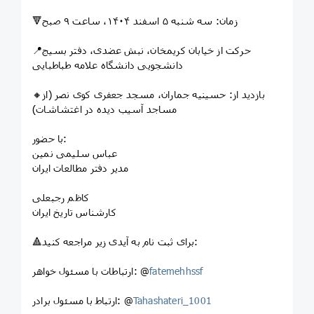
🔻زمان: سه شنبه ۵ اسفند ۱۴۰۴، ساعت ۹ صبح
📍حرکت از خیابان کریمخان، نبش عضدی، دفتر بسیج
دانشجویی دانشگاه علامه طباطبایی
🔸بازدید از: حسینیه جماران، مسجد جعفری کوی نصر (از
مساجد آسیب دیده در اغتشاشات)
با حضور:
عباس سلیمی نمین
مدیر دفتر مطالعات ایران
کاظم رجبعلی
کارشناس تاریخ ایران
🔺برای ثبت نام به آیدی زیر مراجعه کنید:
fatemehhssf
ارتباطات با مسئول خواهر: @
Tahashateri_1001
ارتباط با مسئول برادر: @