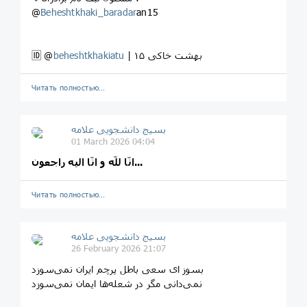
@
Beheshtkhaki_baradar
an15
| بهشت خاکی ۱۵
beheshtkhakiatu
🆔 @
Читать полностью…
بسیج دانشجویی علامه
01 March 2026 04:04
انّا للّه و انّا الیه راجعون...
Читать полностью…
بسیج دانشجویی علامه
26 February 2026 21:07
بسوز ای سعی باطل پرچم ایران نمی‌سوزد
نمی‌دانی مگر در شعله‌ها ایمان نمی‌سوزد