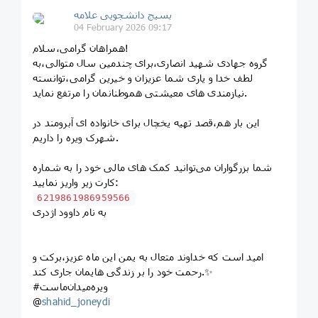
بسیج دانشجویی علامه
04 February 2026 09:17
همراهان گرامی،سلام!
گروه جهادی شهید انصاری،برای چندمین سال متوالی،به
لطف خدا و یاری شما عزیزان و خیرین گرامی،توانسته
نیازمندی های معیشتی هموطنانمان را مرتفع نماید.
این بار هم،قصد تهیه یخچال برای خانواده ای آبرومند در
شهرک ویره را داریم.
شما بزرگواران می‌توانید کمک های مالی خود را به شماره
کارت زیر واریز نمایید:
6219861986959566
به نام داوود اژدری
امید است که خداوند متعال به یمن این ماه عزیز،برکت و
رحمت خود را بر زندگی هایمان جاری کند.✨
#ویره‌میدان‌ماست
@
shahid_joneydi