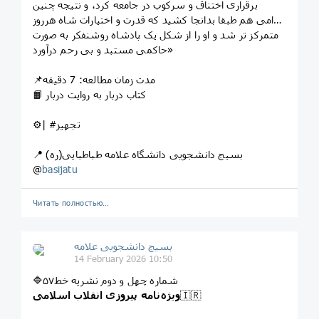
برقراری اختناق و سرکوب در جامعه کرد، و نتیجه چنین
اقدامی هم طبقا بدانجا کشید که قدرت و اختیارات شاه هرروز
متمرکز تر شد و او را از شکل یک پادشاه روشنفکر به صورت
حاکمی مستبد و بی رحم درآورد»
📌مدت زمان مطالعه: 7 دقیقه
📙 کتاب دربار به روایت دربار
⚙️| #تجهیز
📍 بسیج دانشجویی دانشگاه علامه طباطبایی(ره)
@
basijatu
Читать полностью…
بسیج دانشجویی علامه
14 February 2026 10:50
🔷️شماره چهل و دوم نشریه خط۵۷
🇮🇷
ویژه‌نامه پیروزی انقلاب اسلامی