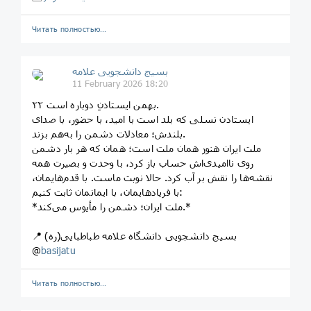
Читать полностью…
بسیج دانشجویی علامه
11 February 2026 18:20
۲۲ بهمن ایستادنِ دوباره است.
ایستادن نسلی که بلد است با امید، با حضور، با صدای
بلندش؛ معادلات دشمن را به‌هم بزند.
ملت ایران هنوز همان ملت است؛ همان که هر بار دشمن
روی ناامیدی‌اش حساب‌ باز کرد، با وحدت و بصیرت همه
نقشه‌ها را نقش بر آب کرد. حالا نوبت ماست. با قدم‌هایمان،
با فریادهایمان، با ایمانمان ثابت کنیم:
*ملت ایران؛ دشمن را مأیوس می‌کند.*
📍 بسیج دانشجویی دانشگاه علامه طباطبایی(ره)
@
basijatu
Читать полностью…