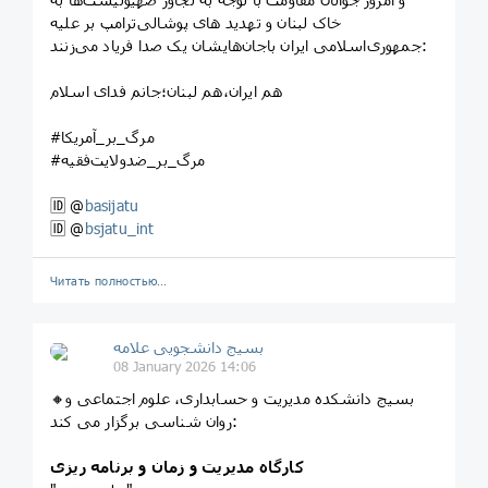
خاک لبنان و تهدید های پوشالی‌ترامپ بر علیه
جمهوری‌اسلامی ایران باجان‌هایشان یک صدا فریاد می‌زنند:
هم ایران،هم لبنان؛جانم فدای اسلام
#مرگ_بر_آمریکا
#مرگ_بر_ضدولایت‌فقیه
🆔 @
basijatu
🆔 @
bsjatu_int
Читать полностью…
بسیج دانشجویی علامه
08 January 2026 14:06
🔸بسیج دانشکده مدیریت و حسابداری، علوم اجتماعی و
روان شناسی برگزار می کند:
کارگاه مدیریت و زمان و برنامه ریزی