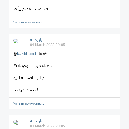
قسمت : هفتم _آخر
Читать полностью…
بازیخانه
04 March 2022 20:05
@
bazikhaneh
🌸🍃
#شاهنامه برای نوجوانان
نام اثر : افسانه ایرج
قسمت : پنجم
Читать полностью…
بازیخانه
04 March 2022 20:05