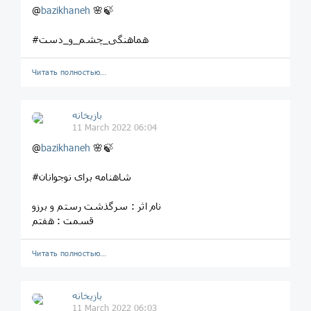
@
bazikhaneh
🌸🍃
#هماهنگی_چشم_و_دست
Читать полностью…
بازیخانه
11 March 2022 06:04
@
bazikhaneh
🌸🍃
#شاهنامه برای نوجوانان
نام اثر : سرگذشت رستم و برزو
قسمت : هفتم
Читать полностью…
بازیخانه
11 March 2022 06:03