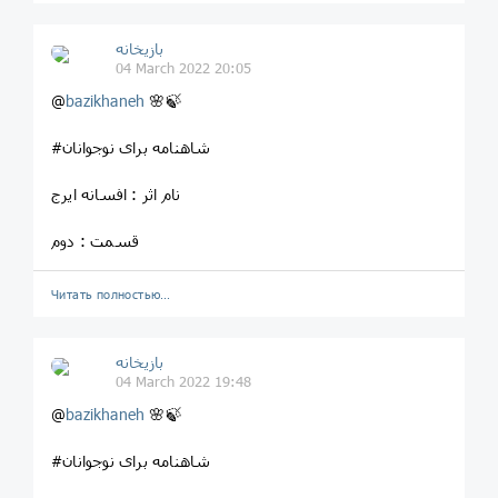
بازیخانه
04 March 2022 20:05
@
bazikhaneh
🌸🍃
#شاهنامه برای نوجوانان
نام اثر : افسانه ایرج
قسمت : دوم
Читать полностью…
بازیخانه
04 March 2022 19:48
@
bazikhaneh
🌸🍃
#شاهنامه برای نوجوانان