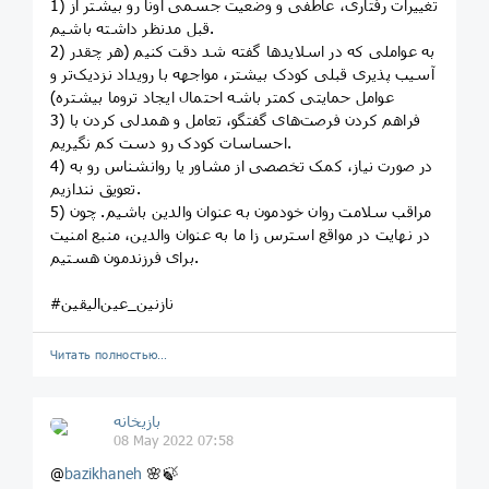
1) تغییرات رفتاری، عاطفی و وضعیت جسمی اونا رو بیشتر از
قبل مدنظر داشته باشیم.
2) به عواملی که در اسلایدها گفته شد دقت کنیم (هر چقدر
آسیب پذیری قبلی کودک بیشتر، مواجهه با رویداد نزدیک‌تر و
عوامل حمایتی کمتر باشه احتمال ایجاد تروما بیشتره)
3) فراهم کردن فرصت‌های گفتگو، تعامل و همدلی کردن با
احساسات کودک رو دست کم نگیریم.
4) در صورت نیاز، کمک تخصصی از مشاور یا روانشناس رو به
تعویق نندازیم.
5) مراقب سلامت روان خودمون به عنوان والدین باشیم. چون
در نهایت در مواقع استرس زا ما به عنوان والدین، منبع امنیت
برای فرزندمون هستیم.
#نازنین_عین‌الیقین
Читать полностью…
بازیخانه
08 May 2022 07:58
@
bazikhaneh
🌸🍃