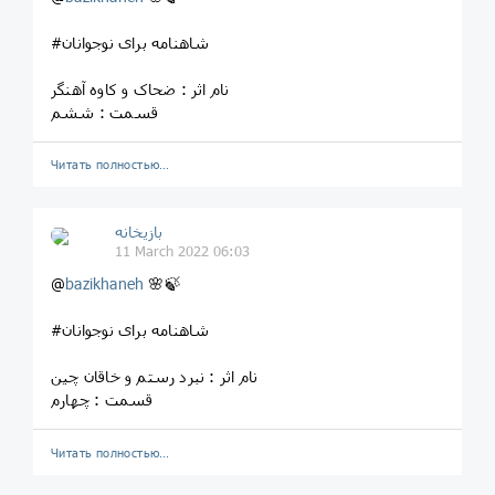
#شاهنامه برای نوجوانان
نام اثر : ضحاک و کاوه آهنگر
قسمت : ششم
Читать полностью…
بازیخانه
11 March 2022 06:03
@
bazikhaneh
🌸🍃
#شاهنامه برای نوجوانان
نام اثر : نبرد رستم و خاقان چین
قسمت : چهارم
Читать полностью…