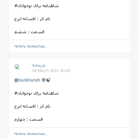
#شاهنامه برای نوجوانان
نام اثر : افسانه ایرج
قسمت : ششم
Читать полностью…
بازیخانه
04 March 2022 20:05
@
bazikhaneh
🌸🍃
#شاهنامه برای نوجوانان
نام اثر : افسانه ایرج
قسمت : چهارم
Читать полностью…