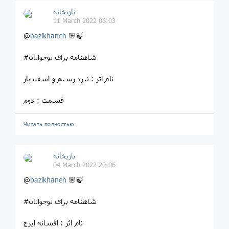
بازیخانه
11 March 2022 06:03
@
bazikhaneh
🌸🍃
#شاهنامه برای نوجوانان
نام اثر : نبرد رستم و اسفندیار
قسمت : دوم
Читать полностью…
بازیخانه
04 March 2022 20:06
@
bazikhaneh
🌸🍃
#شاهنامه برای نوجوانان
نام اثر : افسانه ایرج