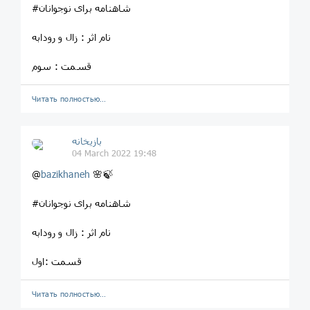
#شاهنامه برای نوجوانان
نام اثر : زال و رودابه
قسمت : سوم
Читать полностью…
بازیخانه
04 March 2022 19:48
@
bazikhaneh
🌸🍃
#شاهنامه برای نوجوانان
نام اثر : زال و رودابه
قسمت :اول
Читать полностью…