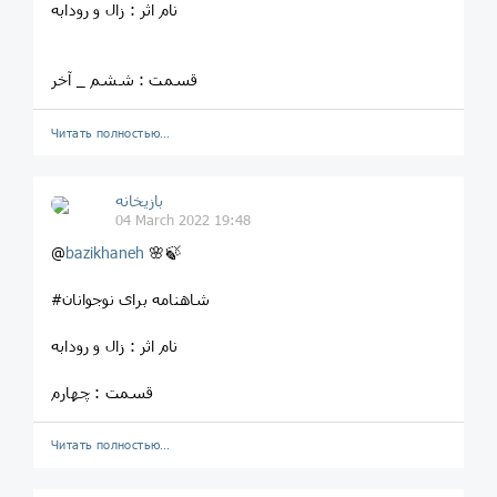
نام اثر : زال و رودابه
قسمت : ششم _ آخر
Читать полностью…
بازیخانه
04 March 2022 19:48
@
bazikhaneh
🌸🍃
#شاهنامه برای نوجوانان
نام اثر : زال و رودابه
قسمت : چهارم
Читать полностью…