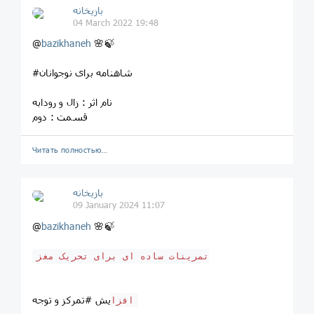
بازیخانه
04 March 2022 19:48
@
bazikhaneh
🌸🍃
#شاهنامه برای نوجوانان
نام اثر : زال و رودابه
قسمت : دوم
Читать полностью…
بازیخانه
09 January 2024 11:07
@
bazikhaneh
🌸🍃
تمرینات ساده ای برای تحریک مغز
یش #تمرکز و توجه
افزا