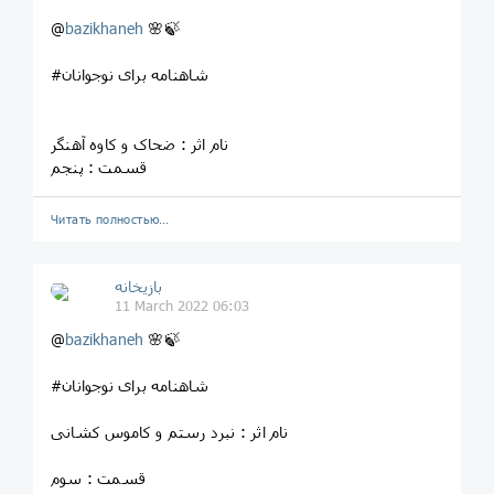
@
bazikhaneh
🌸🍃
#شاهنامه برای نوجوانان
نام اثر : ضحاک و کاوه آهنگر
قسمت : پنجم
Читать полностью…
بازیخانه
11 March 2022 06:03
@
bazikhaneh
🌸🍃
#شاهنامه برای نوجوانان
نام اثر : نبرد رستم و کاموس کشانی
قسمت : سوم