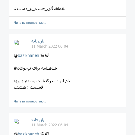
#هماهنگی_چشم_و_دست
Читать полностью…
بازیخانه
11 March 2022 06:04
@
bazikhaneh
🌸🍃
#شاهنامه برای نوجوانان
نام اثر : سرگذشت رستم و برزو
قسمت : هشتم
Читать полностью…
بازیخانه
11 March 2022 06:04
@
bazikhaneh
🌸🍃