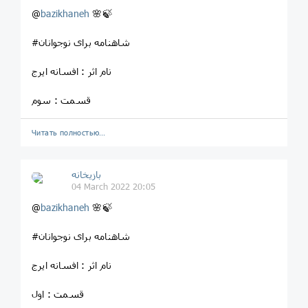
@
bazikhaneh
🌸🍃
#شاهنامه برای نوجوانان
نام اثر : افسانه ایرج
قسمت : سوم
Читать полностью…
بازیخانه
04 March 2022 20:05
@
bazikhaneh
🌸🍃
#شاهنامه برای نوجوانان
نام اثر : افسانه ایرج
قسمت : اول