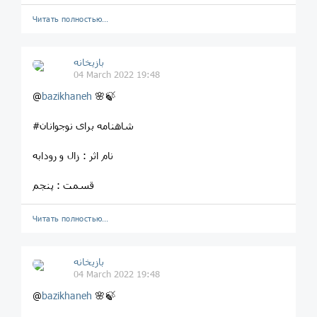
Читать полностью…
بازیخانه
04 March 2022 19:48
@
bazikhaneh
🌸🍃
#شاهنامه برای نوجوانان
نام اثر : زال و رودابه
قسمت : پنجم
Читать полностью…
بازیخانه
04 March 2022 19:48
@
bazikhaneh
🌸🍃