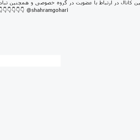
مین کانال در ارتباط با عضویت در گروه خصوصی و همچنین تباد
زیر پیغام بد 👇👇👇👇👇👇 @shahramgohari