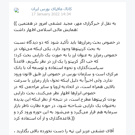
کانال مافیای بورس ایران
17 January 2022 14:34
(( به نقل از خبرگزاری مهر، مجید عشقی امروز در هفتمین
همایش مالی اسلامی اظهار داشت:
در خصوص بحث رمزارزها باید تأکید شود که دو دیدگاه نسبت
به بحث کریپتوها وجود دارد. یکی اینکه می‌توان در
خصوص رمزارز به عنوان ارز یا به صورت یک دارایی بحث کرد؛
که خب اگر کریپتو را یک ارز در نظر بگیریم، قاعدتاً
سیاست‌گذاری و نحوه استفاده و توسعه آن با بانک
مرکزی است و سازمان بورس در خصوص ارز طبق قانون ورود
ندارد. ولی اخیراً به دلیل اینکه تحول بازار رمزارز با سرعت
بالایی همراه است، در اتحادیه اروپا و سایر مراجعی که در
خصوص ابزارها اظهار نظر می‌کنند، بحث دارایی
بودن کریپتوها مطرح است، در نتیجه از نظر اینکه این پدیده
به‌عنوان یک دارایی شناحته شود، در حوزه نظارت ناظر بازار
سرمایه هم قرار می‌گیرد و می‌شود به این حوزه ورود کرد و
قاعده‌گذاری و از آن استفاده کرد.))
آقای عشقی عزیز این تپه را دست نخورده باقی بگذارید ،