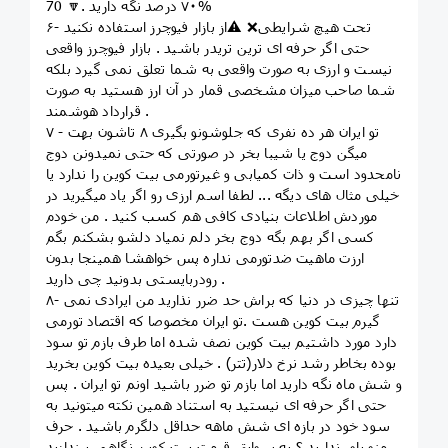
۷۰ درصد نگه دارید .🔽 70%
۶- تحت هیچ شرایطی❌ ⚠️از بازار فیوچرز استفاده نکنید
حتی اگر حرفه ای ترین تریدر باشید . بازار فیوچرز واقعی
نیست و ارزی به صورت واقعی به شما تعلق نمی گیرد بلکه
شما صاحب میزان مشخصی قمار در آن ارز هستید به صورت
قرارداد هوشمند .
۷ - تو ایران هر ده نفری که جلوشونو بگیری ۸ تاشون بهت
میگن دوج یا شیبا بخر در صورتی که حتی نمیدونن دوج
نامحدود است و ذات کمیابی و غیرتورمی بیت کوین را ندارد یا
خیلی مثال های دیگه ... لطفا اسم ارزی رو اگر یاد میگیرید در
موردش اطلاعات بنیادی کافی هم کسب کنید . من خودم
کسی اگر بهم بگه دوج بخر دلم نمیاد دلشو بشکنم بگم
ارزت ماهیت ضدتورمی نداره پس خواهشا همینجا بدون
رودربایستی بدونید چی دارید .
۸- تنها چیزی در دنیا که براش حد ضرر نذارید من ایرادی نمی
گیرم بیت کوین هست .تو ایران مخصوصا که اقتصاد تورمی
دارد مورد داشتیم بیت کوین نصف شده اما طرف بازم تو سود
بوده بخاطر رشد نرخ دلار(تتر) . خیلی بعیده بیت کوین بخرید
و شش ماه نگه دارید اما بازم‌ تو ضرر باشید اونم‌ تو ایران . پس‌
حتی اگر حرفه ای نیستید به استناد همین‌ نکته میتونید به
سود خود در بازه ای شش ماهه حداقل دلگرم باشید . حرف
منو باور ندارید ؟ به سوابق قیمت بیت کوین نگاهی بیندازید