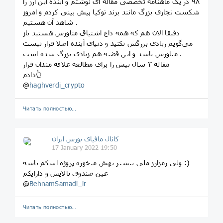
۹۸ در یک ماهنامه تخصصی مقاله ای نوشتم و آینده این ارز را
شکست تجاری بزرگ مانند برند نوکیا پیش بینی کردم و امروز
شاهد آن هستیم .
دقیقا الان هم که همه داغ اشتیاق متاورس هستید باز
می‌گویم زیادی بزرگش نکنید و دنیای آینده اصلا قرار نیست
متاورس باشد و این قضیه هم زیادی بزرگ شده است .
مقاله ۳ سال پیش را برای مطالعه علاقه مندان قرار
دادم👆
@
haghverdi_crypto
Читать полностью…
کانال مافیای بورس ایران
17 January 2022 19:50
ولی رمزارز ملی بیشتر بهش میخوره پروژه اسکم باشه :)
عین صندوق پالایش و دارایکم
@
BehnamSamadi_ir
Читать полностью…