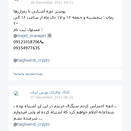
28 December 2021 19:11
پوستر دوره آشنایی با رمزارزها
زمان : پنجشنبه و جمعه ۱۶ و ۱۷ دی ماه از ساعت ۱۶ الی
۲۰
مسئول ثبت نام :
@
majid_manager
🆔
09121018706📞
09354977635
@
haghverdi_crypto
Читать полностью…
کانال مافیای بورس ایران
07 December 2021 06:21
چنانچه احساس کردم سیگنال خریدم در این ارز اشتباه بوده ،
شجاعانه اعلام خواهم کرد که اشتباه کرده ام ولی امیدوارم
شرمنده نشم ...
@
haghverdi_crypto