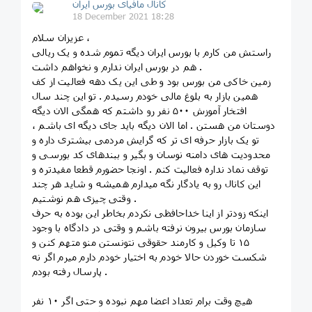
کانال مافیای بورس ایران
18 December 2021 18:28
عزیزان سلام ،
راستش من کارم با بورس ایران دیگه تموم شده و یک ریالی
هم در بورس ایران ندارم و نخواهم داشت .
زمین خاکی من بورس بود و طی این یک دهه فعالیت از کف
همین بازار به بلوغ مالی خودم رسیدم . تو این چند سال
افتخار آموزش ۵۰۰ نفر رو داشتم که همگی الان دیگه
دوستان من هستن . اما الان دیگه باید جای دیگه ای باشم ،
تو یک بازار حرفه ای تر که گرایش مردمی بیشتری داره و
محدودیت های دامنه نوسان و بگیر و ببندهای کد بورسی و
توقف نماد نداره فعالیت کنم . اونجا حضورم قطعا مفیدتره و
این کانال رو به یادگار نگه میدارم همیشه و شاید هر چند
وقتی چیزی هم نوشتیم .
اینکه زودتر از اینا خداحافظی نکردم بخاطر این بوده به حرف
سازمان بورس بیرون نرفته باشم و وقتی در دادگاه با وجود
۱۵ تا وکیل و کارمند حقوقی نتونستن منو متهم کنن و
شکست خوردن حالا خودم به اختیار خودم دارم میرم اگر نه
پارسال رفته بودم .
هیچ وقت برام تعداد اعضا مهم نبوده و حتی اگر ۱۰ نفر