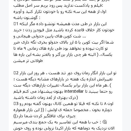
فیلم و پادکست ندارید پس زود بریم سر اصل مطلب:
اول از همه این سه نکته رو با خودتون تکرار کنید و آویزه
گوشتون باشه :
1⃣ این بازار در طی مدت همیشه نونشو داده مگر اینکه
خودتون کار خلاف قاعده کرده باشید مثل فیوچرز زدن ؛ خرید
شت کوین های پایین جدولی هیجانی و ...
شما اگر بیت کوین یا ۵ ارز بالای جدولو بخری نگه داری ضرر
تو کارت نبوده و نخواهد بود طی بازه های زمانی ۹ ماه تا
یکسال. ( البته هر چی بازار بزرگتر و بالغتر بشه این بازه ها
طولانی تر میشن
2⃣ تو این بازار انگار زمان روی دور تند هست ، هر روز این بازار
تغییراتش اندازه یک هفته در بازارهای مشابه دیگه هست ؛
هر ماه این بازار برابر یکسال تغییرات بازارهای دیگه ست. (
بهتون‌ پیشنهاد می‌ کنم فیلم interstellar رو حتما ببینید تا
درک بهتری از بُعد زمان داشته باشید)
3⃣ اون ۸ تا نکته که قبلا تو همین کانال بهتون گفته بودم رو
دوباره بخون . مخصوصا جمله ی اولش : (( این بازار همواره
چیزی برای غافلگیر کردن شما دارد))
خب با همه این تفاسیر به یک جمع بندی میرسیم : 🤔
الان نزدیک به دوماهه که بازار اکیدا نزولی بوده و روی خوش