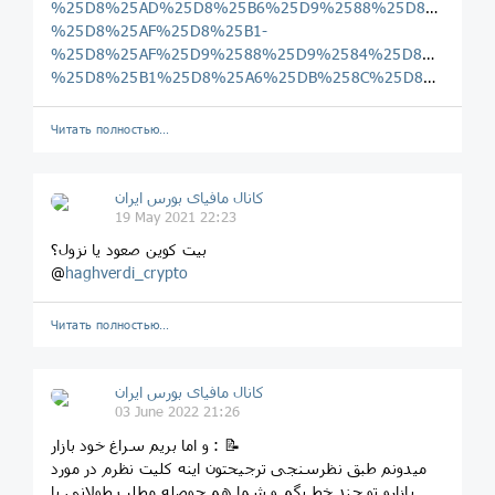
%25D8%25AD%25D8%25B6%25D9%2588%25D8%25B1-
%25D8%25AF%25D8%25B1-
%25D8%25AF%25D9%2588%25D9%2584%25D8%25AA-
%25D8%25B1%25D8%25A6%25DB%258C%25D8%25B3%25DB%258C/amp
Читать полностью…
کانال مافیای بورس ایران
19 May 2021 22:23
بیت کوین صعود یا نزول؟
@
haghverdi_crypto
Читать полностью…
کانال مافیای بورس ایران
03 June 2022 21:26
و اما بریم سراغ خود بازار : 📝
میدونم طبق نظرسنجی ترجیحتون اینه کلیت نظرم در مورد
بازارو تو چند خط بگم و شما هم حوصله مطلب طولانی یا