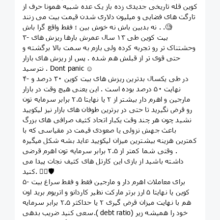
کوین قله تاریخی جدیدی زده باز یک عده شبیه همونا حرف از
تارگت های فضایی و میلیون دلاری شدن قیمت بیت می زنند
. نه بدبین باش نه خوش بین ؛ فقط واقع گرا باش .🧐
۳- بیت کوین طی ۱۳ سال عمرش بارها ریزش های
وحشتناک تر رو تجربه کرده ولی بازم به سمت بالا برگشته و
حتی قوی تر از قبلش هم‌ شده . پس از ریزش های بازار
نترسید . Dont panic ☺️
۴- در طی یکسال بدترین ریزش های بیت کوین ۳۰ درصد و
نهایت ۵۰ درصد بوده است . این یعنی هیچ وقت در بازار
مارجین و اهرم دار بیشتر از ۲ یا نهایتا ۲.۵ برابر سرمایه تون
رو قرض نگیرید تا حتی در برترین طوفان های بازار نیز لیکویید
نشید چون هر چند وقت یکبار اتحاد کثیف صرافی های بزرگ
باعث جهش نزولی یا صعودی قیمت در مقیاسی که با
کمترین هزینه بیشترین میزان لیکویید عاید بشه شکل میگیره
. وقتی شما کمتر از ۲.۵ برابر سرمایه تون اهرم قرضی
داشته باشید از بازی این کارتل های کثیف نجات پیدا می
کنید. 🏴‍☠🛡
۵- برای معاملات اهرم دار و مارجین فقط و فقط سراغ بیت
کوین یا نهایتا ۵ ارز برتر مارکت نظیر کاردانو و اتریوم برید اون
هم با نهایت میزان قرض گیری ۲ یا حداکثر ۲.۵ برابر سرمایه
.سعی کنید ضریب بدهی( debt ratio) خود را همیشه زیر