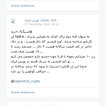
Читать полностью…
کانال مافیای بورس ایران
07 December 2021 06:21
سیگنال خرید📊
ارز hydra ، به عنوان لایه دوم برای کمک به مقیاس پذیری
کاردانو ساخته شده . اوج قیمتی ۵۲ دلار هست ، و در حال
حاضر در کف قیمت سالانه هست ۹ دلار ... مستعد رشد تا
۱۸ هست میان مدت ...
زیر ۱۰ نمیذارم بمونه تا فردا چون حجیم دارم‌ جمعش می کنم
تو کف قیمتی به سبک قدیم در بورس ایران ...
ضمنا این ارز قابلیت استیک با سود ۷۶ درصد سالانه در
صرافی کوکوین را نیز دارد ...
@
haghverdi_crypto
Читать полностью…