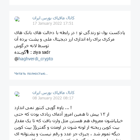
کانال مافیای بورس ایران
17 January 2022 17:51
پادکست پول تو زندگی تو ؛ در رابطه با دخالت های بانک های
مرکزی برای راه اندازی ارز دیجیتال ملی و پشت پرده آن
توسط لانه خرگوش
گوینده🎙 : ziya sadr
@
haghverdi_crypto
Читать полностью…
کانال مافیای بورس ایران
08 January 2022 08:17
یاوه گویی کنتور نمی اندازد ... !
از ۱۳ پیش تا همین امروز آدمای زیادی بودن که حتی
خیلیاشون معروف هم هستن مثل وارن بافت که تا یک مقدار
بیت کوین ریخته از لونه شون در اومدن و گفتن(( بیت کوین
دیگه تموم شد ، چیزی جز عدد و رقم نیست و پشتوانه ای