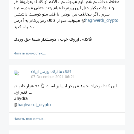
مخاطب داشتم هم بازم مینوشتم ، الانم تو کانال رمزارزها هر
چند وقت یکبار مثل این پیرمردا میام‌ چند خطی مینویسم‌ و
میرم . اگر مخاطب من بودین یا قلم منو دوست داشتین
haghverdi_crypto
میتونید منو از کانال رمزارزهام به آدرس @
دنبال کنید .
کلی آرزوی خوب ، دوستدار شما حق وردی🌸
Читать полностью…
کانال مافیای بورس ایران
07 December 2021 06:21
این کندل ردپای خرید من در این ارز است 👆 ۵۰ هزار دلار در
قدم اول ...
#hydra
@
haghverdi_crypto
Читать полностью…