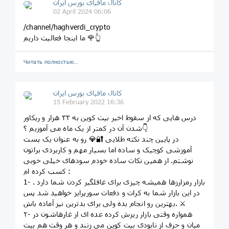
کانال مافیای بورس ایران
02 April 2024 06:06
/channel/haghverdi_crypto
ما اینجا فعالیت داریم 🌹👆
Читать полностью…
کانال مافیای بورس ایران
15 February 2022 16:36
درس هایی که از سقوط اخیر بیت کوین به ۳۳ هزار و ریکاور
شدن آن در کمتر از یک ماه می آموزیم ؟👇
در پایین چند نکته طلایی 🔐💎 رو به عنوان یک پست
آموزشی کوچیک و ساده اما بسیار مهم و کاربردی براتون
نوشتم. از همین نکات ساده خودم سودهای خیلی خوبی
کسب کرده ام :
1- بازار رمزارزها همیشه چیزی برای غافلگیر کردن شما دارد .
در این بازار شما به کرات و دفعات سورپرایز خواهید شد پس
بهترین رو انجام بده ولی برای بدترین نیز آماده باش. ⚔
۲- همواره وقتی بازار ریزش کرده عده ای از غارهاشون در
میان و حرف از نابودی بیت کوین می زنند و هر وقت هم بیت