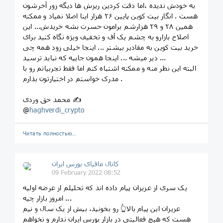
به خودش ندیده ،اما دقت کردین ریزش ها دیگه زور آخرشون
هست . انگار بیت کوین پایین ۲۶ هزار اینا اصلا نمیاد و ممکنه
همین ۲۸ و ۲۹ هزارشم برامون حسرت بشه خریدش... این
اصلاح بازارو به چشم یک آف و تخفیف ویژه نگاه کنید برای
خرید بیت کوین به مقادیر بیشتر ... اینجا خیلی زود همه چی
دیر میشه ... اینجا همون جاییه که نباید ترسید ...
البته این نظر منه و ممکنه اشتباه کنم‌ اما فقط تجربیاتم رو با
مدرک خواستم در اختیارتون بذارم .
محمد حق وردی ✍
@
haghverdi_crypto
Читать полностью…
کانال مافیای بورس ایران
09 February 2022 08:52
یک سری از عزیزان پیام داده اند که تحلیلم از عرضه اولیه
امروز بازار چیه ...
عزیزان این پیام بالا👆 رو بخونید، بیش از یک سال و نیم
هست که هیچ فعالیتی در بازار بورس ایران ندارم و نخواهم