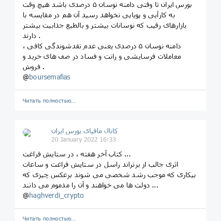
بورس ایران تا وقتی دامنه نوسان ۵ درصدی باشد هیچ وقت
به کارآیی و پویایی نخواهد رسید آن هم‌ در مقایسه با
بازارهای رقیب که نوسانات بیشتر و بالطبع جذابیت بیشتر
دارند .
دامنه نوسان ۵ درصدی یعنی عدم نقدشوندگی کافی ،
معاملات فرسایشی و رانت و فساد در صف های خرید و
فروش .
@
boursemafias
Читать полностью…
کانال مافیای بورس ایران
20 January 2022 16:33
کتاب آخر هفته ، در ستایش فراغت ...
اثری جالب از برتراند راسل در ستایش فراغت و ساعات
بیکاری که موجب رشد شخصی می شوند برعکس چیزی که
دولت ها می خواهند و آن را مذموم می دانند ...
@
haghverdi_crypto
Читать полностью…