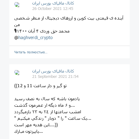
کانال مافیای بورس ایران
26 October 2021 12:45
آینده ی قیمتی بیت کوین و ارزهای دیجیتال از منظر شخصی
من
🎙محمد حق وردی ۴ آبان ۱۴۰۰
@
haghverdi_crypto
Читать полностью…
کانال مافیای بورس ایران
21 September 2021 21:54
((تو گیر و دار ساعت 11 و 12
یادمون باشه که سال به نصف رسید
و ۶ ماه دیگه از عمرمون گذشت...
امشب ساعتها از ٢٤ به ٢٣ بازمیگردد
" یک ساعت " را " دوبار " زندگي میکنیم...
اين هديه مهر است....))
‌پاييزتون مبارك...