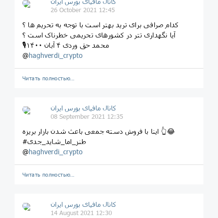
کانال مافیای بورس ایران
26 October 2021 12:45
کدام صرافی برای ترید بهتر است با توجه به تحریم ها ؟
آیا نگهداری تتر در کشورهای تحریمی خطرناک است ؟
🎙محمد حق وردی ۴ آبان ۱۴۰۰
@
haghverdi_crypto
Читать полностью…
کانال مافیای بورس ایران
08 September 2021 12:35
اینا با فروش دسته جمعی باعث شدن بازار بریزه 👆😂
#طنز_اما_شاید_جدی
@
haghverdi_crypto
Читать полностью…
کانال مافیای بورس ایران
14 August 2021 12:30