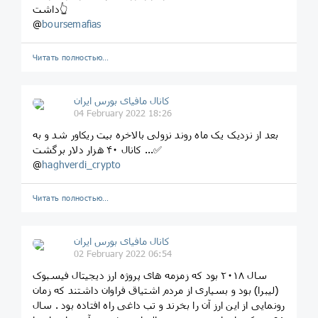
داشت👆
@
boursemafias
Читать полностью…
کانال مافیای بورس ایران
04 February 2022 18:26
بعد از نزدیک یک ماه روند نزولی بالاخره بیت ریکاور شد و به
کانال ۴۰ هزار دلار برگشت ...✅
@
haghverdi_crypto
Читать полностью…
کانال مافیای بورس ایران
02 February 2022 06:54
سال ۲۰۱۸ بود که زمزمه های پروژه ارز دیجیتال فیسبوک
(لیبرا) بود و بسیاری از مردم اشتیاق فراوان داشتند که زمان
رونمایی از این ارز آن را بخرند و تب داغی راه افتاده بود . سال