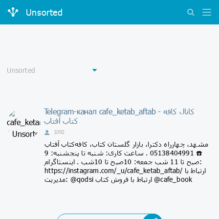
Unsorted
Telegram-канал cafe_ketab_aftab - کانال کافه
کتاب آفتاب
1092
مشهد، چهارراه دکترا، بازار گلستان کتاب، کافه‌کتاب آفتاب
☎️ 05138404991 . ساعت كاری: شنبه تا پنجشنبه: 9
صبح تا 11 شب جمعه: 10صبح تا 10شب . اینستاگرام:
https://instagram.com/_u/cafe_ketab_aftab/ ارتباط با
مدیریت: @qodsi ارتباط با فروش کتاب @cafe_book