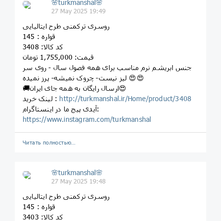
🌸turkmanshal🌸
27 May 2025 19:49
روسری ترکمنی طرح ایتالیایی
قواره : 145
کد کالا: 3408
قیمت: 1,755,000 تومان
جنس ابریشم نرم مناسب برای همه فصول سال - روی سر
لیز نیست- چروک نمیشه- پرز نمیده 😍😍
🚚ارسال رایگان به همه جای ایران😍
http://turkmanshal.ir/Home/product/3408
لینک خرید :
آیدی پیج ما در اینستاگرام:
https://www.instagram.com/turkmanshal
Читать полностью…
🌸turkmanshal🌸
27 May 2025 19:48
روسری ترکمنی طرح ایتالیایی
قواره : 145
کد کالا: 3403