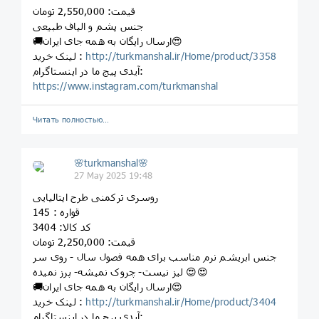
قیمت: 2,550,000 تومان
جنس پشم و الیاف طبیعی
🚚ارسال رایگان به همه جای ایران😍
http://turkmanshal.ir/Home/product/3358
لینک خرید :
آیدی پیج ما در اینستاگرام:
https://www.instagram.com/turkmanshal
Читать полностью…
🌸turkmanshal🌸
27 May 2025 19:48
روسری ترکمنی طرح ایتالیایی
قواره : 145
کد کالا: 3404
قیمت: 2,250,000 تومان
جنس ابریشم نرم مناسب برای همه فصول سال - روی سر
لیز نیست- چروک نمیشه- پرز نمیده 😍😍
🚚ارسال رایگان به همه جای ایران😍
http://turkmanshal.ir/Home/product/3404
لینک خرید :
آیدی پیج ما در اینستاگرام: