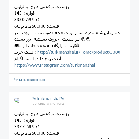
روسری ترکمنی طرح ایتالیایی
قواره : 145
کد کالا: 3380
قیمت: 2,250,000 تومان
جنس ابریشم نرم مناسب برای همه فصول سال - روی سر
لیز نیست- چروک نمیشه- پرز نمیده 😍😍
🚚ارسال رایگان به همه جای ایران😍
http://turkmanshal.ir/Home/product/3380
لینک خرید :
آیدی پیج ما در اینستاگرام:
https://www.instagram.com/turkmanshal
Читать полностью…
🌸turkmanshal🌸
27 May 2025 19:45
روسری ترکمنی طرح ایتالیایی
قواره : 145
کد کالا: 3377
قیمت: 2,250,000 تومان