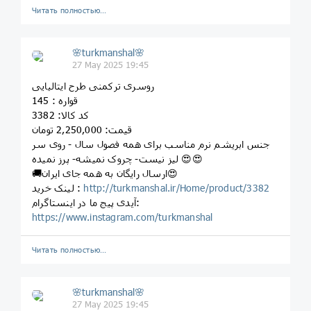
Читать полностью…
🌸turkmanshal🌸
27 May 2025 19:45
روسری ترکمنی طرح ایتالیایی
قواره : 145
کد کالا: 3382
قیمت: 2,250,000 تومان
جنس ابریشم نرم مناسب برای همه فصول سال - روی سر
لیز نیست- چروک نمیشه- پرز نمیده 😍😍
🚚ارسال رایگان به همه جای ایران😍
http://turkmanshal.ir/Home/product/3382
لینک خرید :
آیدی پیج ما در اینستاگرام:
https://www.instagram.com/turkmanshal
Читать полностью…
🌸turkmanshal🌸
27 May 2025 19:45