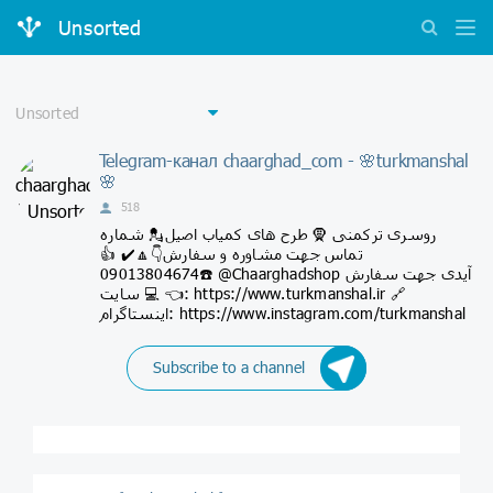
Unsorted
Telegram-канал chaarghad_com - 🌸turkmanshal
🌸
518
روسری ترکمنی 🧕 طرح های کمیاب اصیل💂 شماره
تماس جهت مشاوره و سفارش👇🔼✔️ 👍
☎️09013804674 @Chaarghadshop آیدی جهت سفارش
👈 💻 سایت: https://www.turkmanshal.ir 🔗
اینستاگرام: https://www.instagram.com/turkmanshal
Subscribe to a channel