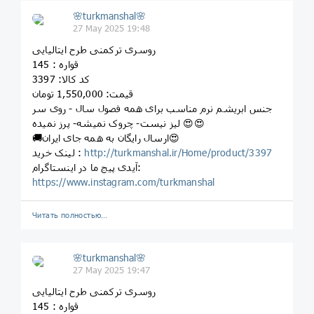
🌸turkmanshal🌸
27 May 2025 19:48
روسری ترکمنی طرح ایتالیایی
قواره : 145
کد کالا: 3397
قیمت: 1,550,000 تومان
جنس ابریشم نرم مناسب برای همه فصول سال - روی سر
لیز نیست- چروک نمیشه- پرز نمیده 😍😍
🚚ارسال رایگان به همه جای ایران😍
http://turkmanshal.ir/Home/product/3397
لینک خرید :
آیدی پیج ما در اینستاگرام:
https://www.instagram.com/turkmanshal
Читать полностью…
🌸turkmanshal🌸
27 May 2025 19:47
روسری ترکمنی طرح ایتالیایی
قواره : 145