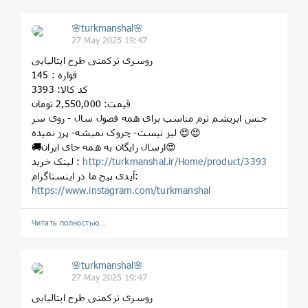
🌸turkmanshal🌸
27 May 2025 19:47
روسری ترکمنی طرح ایتالیایی
قواره : 145
کد کالا: 3393
قیمت: 2,550,000 تومان
جنس ابریشم نرم مناسب برای همه فصول سال - روی سر
لیز نیست- چروک نمیشه- پرز نمیده 😍😍
🚚ارسال رایگان به همه جای ایران😍
http://turkmanshal.ir/Home/product/3393
لینک خرید :
آیدی پیج ما در اینستاگرام:
https://www.instagram.com/turkmanshal
Читать полностью…
🌸turkmanshal🌸
27 May 2025 19:47
روسری ترکمنی طرح ایتالیایی