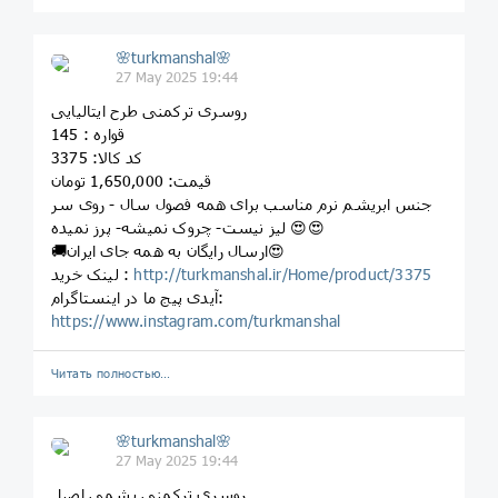
🌸turkmanshal🌸
27 May 2025 19:44
روسری ترکمنی طرح ایتالیایی
قواره : 145
کد کالا: 3375
قیمت: 1,650,000 تومان
جنس ابریشم نرم مناسب برای همه فصول سال - روی سر
لیز نیست- چروک نمیشه- پرز نمیده 😍😍
🚚ارسال رایگان به همه جای ایران😍
http://turkmanshal.ir/Home/product/3375
لینک خرید :
آیدی پیج ما در اینستاگرام:
https://www.instagram.com/turkmanshal
Читать полностью…
🌸turkmanshal🌸
27 May 2025 19:44
روسری ترکمنی پشمی اصیل