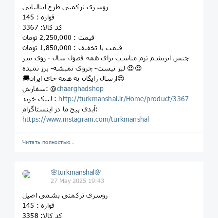
روسری ترکمنی طرح ایتالیایی
قواره : 145
کد کالا: 3367
قیمت : 2,250,000 تومان
قیمت با تخفیف : 1,850,000 تومان
جنس ابریشم نرم مناسب برای همه فصول سال - روی سر
لیز نیست- چروک نمیشه- پرز نمیده 😍😍
🚚ارسال رایگان به همه جای ایران😍
chaarghadshop
سفارش: @
http://turkmanshal.ir/Home/product/3367
لینک خرید :
آیدی پیج ما در اینستاگرام:
https://www.instagram.com/turkmanshal
Читать полностью…
🌸turkmanshal🌸
27 May 2025 19:43
روسری ترکمنی پشمی اصیل
قواره : 145
کد کالا: 3358