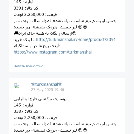
قواره : 145
کد کالا: 3391
قیمت: 2,250,000 تومان
جنس ابریشم نرم مناسب برای همه فصول سال - روی سر
لیز نیست- چروک نمیشه- پرز نمیده 😍😍
🚚ارسال رایگان به همه جای ایران😍
http://turkmanshal.ir/Home/product/3391
لینک خرید :
آیدی پیج ما در اینستاگرام:
https://www.instagram.com/turkmanshal
Читать полностью…
🌸turkmanshal🌸
27 May 2025 19:46
روسری ترکمنی طرح ایتالیایی
قواره : 145
کد کالا: 3387
قیمت: 2,250,000 تومان
جنس ابریشم نرم مناسب برای همه فصول سال - روی سر
لیز نیست- چروک نمیشه- پرز نمیده 😍😍