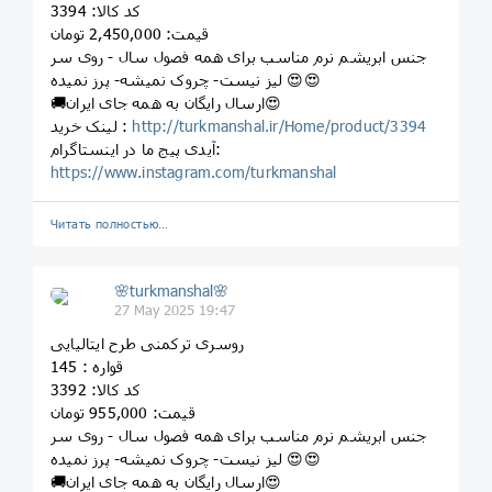
کد کالا: 3394
قیمت: 2,450,000 تومان
جنس ابریشم نرم مناسب برای همه فصول سال - روی سر
لیز نیست- چروک نمیشه- پرز نمیده 😍😍
🚚ارسال رایگان به همه جای ایران😍
http://turkmanshal.ir/Home/product/3394
لینک خرید :
آیدی پیج ما در اینستاگرام:
https://www.instagram.com/turkmanshal
Читать полностью…
🌸turkmanshal🌸
27 May 2025 19:47
روسری ترکمنی طرح ایتالیایی
قواره : 145
کد کالا: 3392
قیمت: 955,000 تومان
جنس ابریشم نرم مناسب برای همه فصول سال - روی سر
لیز نیست- چروک نمیشه- پرز نمیده 😍😍
🚚ارسال رایگان به همه جای ایران😍