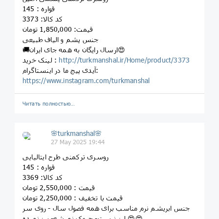
قواره : 145
کد کالا: 3373
قیمت: 1,850,000 تومان
جنس پشم و الیاف طبیعی
🚚ارسال رایگان به همه جای ایران😍
http://turkmanshal.ir/Home/product/3373
لینک خرید :
آیدی پیج ما در اینستاگرام:
https://www.instagram.com/turkmanshal
Читать полностью…
🌸turkmanshal🌸
27 May 2025 19:44
روسری ترکمنی طرح ایتالیایی
قواره : 145
کد کالا: 3369
قیمت : 2,550,000 تومان
قیمت با تخفیف : 2,250,000 تومان
جنس ابریشم نرم مناسب برای همه فصول سال - روی سر
لیز نیست- چروک نمیشه- پرز نمیده 😍😍