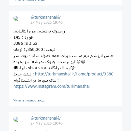
🌸turkmanshal🌸
27 May 2025 19:46
روسری ترکمنی طرح ایتالیایی
قواره : 145
کد کالا: 3386
قیمت: 1,850,000 تومان
جنس ابریشم نرم مناسب برای همه فصول سال - روی سر
لیز نیست- چروک نمیشه- پرز نمیده 😍😍
🚚ارسال رایگان به همه جای ایران😍
http://turkmanshal.ir/Home/product/3386
لینک خرید :
آیدی پیج ما در اینستاگرام:
https://www.instagram.com/turkmanshal
Читать полностью…
🌸turkmanshal🌸
27 May 2025 19:46