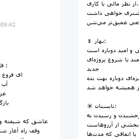
از نظر مالی یا کاری،
شتری خواهی داشت
 09:42
🌷 بهار:
د یا شروع پروژه‌ای
🍁فال حافظ امروز متولدین‌ #مهر :
جدید
ای فروغ 
آب 
عزم
بازگ
☀️ تابستان:
رخشیدن و رسیدن به
عاشق که شیفته و
وقف راه آغاز شد
 اتفاقی که مدت‌ها