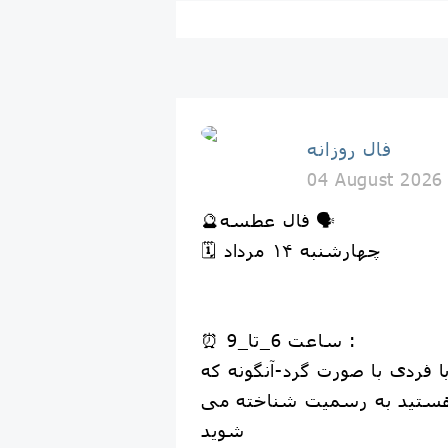
فال روزانه
04 August 2026
🔮فال عطسه 🗣
🗓 چهارشنبه ۱۴ مرداد
⏰ ساعت 6_تا_9 :
ا فردی با صورت گرد-آنگونه که
هستید به رسمیت شناخته می
شوید