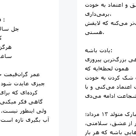
ق و اعتماد به خودت
برمی‌داری،
🍁فال حافظ امروز متولدین #آذر :
‌تر می‌کنه که لایقش
چل سال 
هستی.
ک
هرگز
یادت باشه:
ساغر
همون لحظه‌ایه که
عمر گران‌قیمت 
چیزی عایدت شود چ
عتماد می‌کنی و با
کرده‌ای که برای
گاهی فکر میکنی
ولی اینطور نیست. ن
متولد ۱۳ مرداد؛
آب بگیری تازه است.
 از عشق، سلامتی،
ایی باشه که هر بار