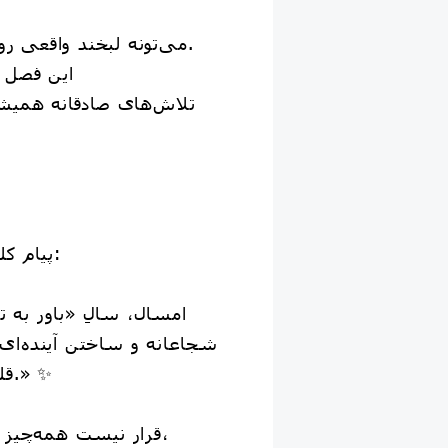
می‌تونه لبخند واقعی رو به چهره‌ات برگردونه.
این فصل 
تلاش‌های صادقانه همیش
🌼 پیام کلی امسال برای تو:
امسال، سالِ «باور به تو
شجاعانه و ساختن آینده‌ا
قلبت آرزوش را داشتی.» ✨
قرار نیست همه‌چیز بدون چالش پیش بره،