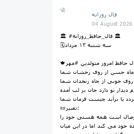
فال روزانه
04 August 2026
🏛 #فال_حافظ_روزانه 🏛
🗓سه شنبه ۱۳ مرداد
ماه حسن از روی رخشان شما
روی خوبی از چاه زنخدان شما
 دیدار تو دارد جان بر لب آمده
ردد یا برآید چیست فرمان شما
📜تعبیر:
صال است همه هستی خود را
ه خود می کند اما در این میان