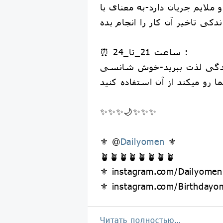
 ملایم جریان دارد-به معنای با
ندکی تاخیر آن کار را انجام بده
⏰ ساعت 21_تا_24 :
زندگی لذت ببرید-خوش شانسی
 رو میکند از آن استفاده کنید
✨✨✨🌙✨✨✨
⚜ @
Dailyomen
⚜
🪴🪴🪴🪴🪴🪴🪴🪴
⚜ instagram.com/Dailyome
⚜ instagram.com/Birthday
Читать полностью…