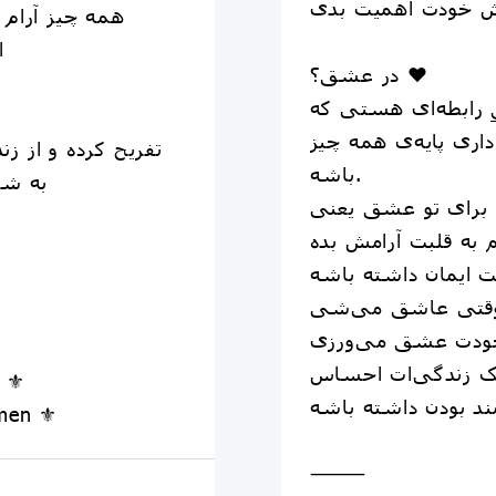
همه چیز آرام و
ا
در عشق؟ ❤️
 رابطه‌ای هستی که
داری پایه‌ی همه چیز
تفریح کرده و از 
باشه.
به شما
برای تو عشق یعنی
وجودت عشق می‌ورزی
 زندگی‌ات احساس
n ⚜
omen ⚜
⸻