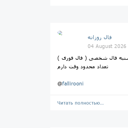
فال روزانه
04 August 2026
نبه فال شخصی ( فال فوری )
تعداد محدود وقت دارم
@
fallirooni
Читать полностью…