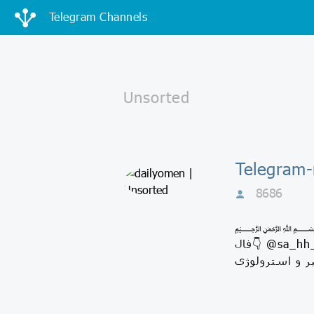
Telegram Channels
8686
Instagram.com/Dailyomen Instagram.com/Birthda 🍃🌼 رزرو
فال👇 @sa_hh_ar 🍃🌷تعرفه فال👇 @Dailyomen_id 🍃🌸 ادمین پاسخگویی👇 @Gole_roz_94 🍃🌹جذب