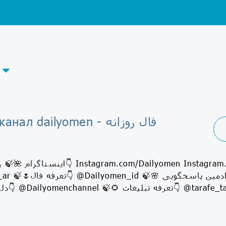
Telegram-канал dailyomen - فال روزانه
﷽ 🍃🌺 اينستاگرام👇 yomen
D 🍃🌻 تعرفه تبلیغات👇 @tarafe_tabligh_faal