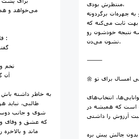
برای پشت س
منتظرش بودی،
می‌خواهد و هم
بهت ثابت می‌کنه که
ه نتیجه خودشون رو
🍁فال حافظ امروز متولدین #آبان :
نشون می‌دن.
گفتا
⸻
تخم وف
آن گ
به خاطر داشته باش 
انایی‌ها، انتخاب‌های
طالبی، نباید هر
ی است که همیشه در
شوی و جانب دوستان
که عشق و وفای وا
ماند و بالاخره