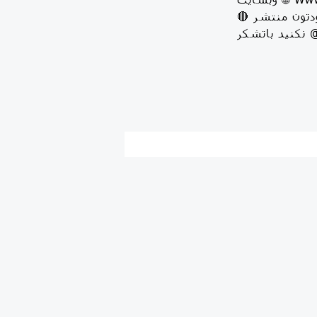
🔴 كسانيكه پستها را كپي ميكنند لطفا⚠️ ايدي/لوگو روى تصاوير را پاك نكنيد و به اسم خودتون منتشر
تشکر