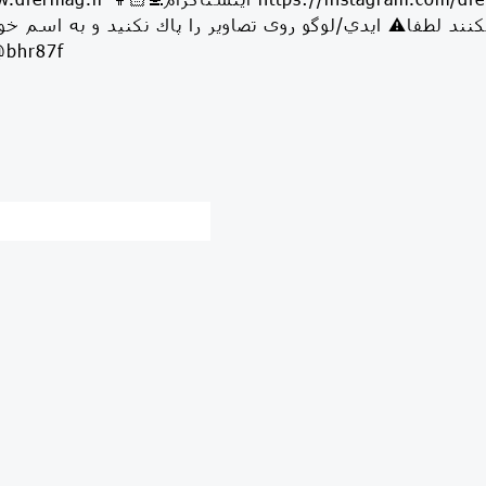
نكنيد با @bhr87f