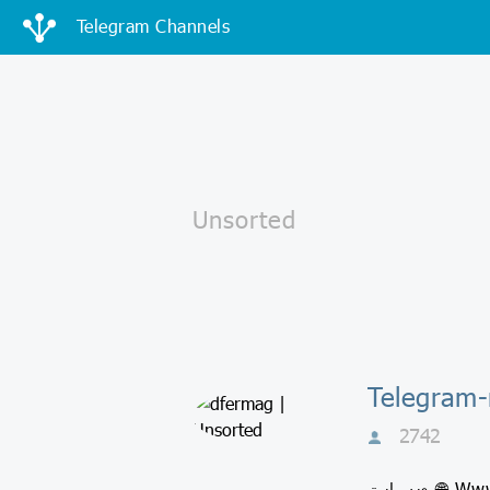
Telegram Channels
2742
وبسايت 🌐 Www.dfermag.ir 👩🏻‍💻اينستاگرام https://instagram.com/dfermag?igshid=o2m7tioy78wi