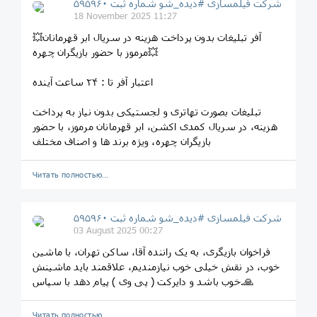
شرکت فیلمسازی #دیده_شو شماره ثبت ۵۹۵۹۶۰
18 November 2025 11:27
💥آفر تبلیغات بدون پرداخت هزینه در سریال ابر قهرمانان
مرموز با حضور بازیگران چهره💥
اعتبار آفر تا : ٢۴ ساعت آینده
تبلیغات بصورت تهاتری و لجستیکی بدون نیاز به پرداخت
هزینه، در سریال کمدی اکشن، ابر قهرمانان مرموز، با حضور
بازیگران چهره، ویژه برند ها و اصناف مختلف
Читать полностью…
شرکت فیلمسازی #دیده_شو شماره ثبت ۵۹۵۹۶۰
03 August 2025 00:27
فراخوان بازیگری، به یک راننده آقا، ساکن تهران، با ماشین
خوب، در نقش خیلی خوب نیازمندیم، علاقمند باید ماشینش
خوب باشد و دایرکت ( پی وی ) پیام دهد با سپاس.🙏
Читать полностью…