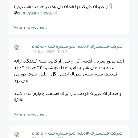
( عزیزان دایرکت یا همان پی وی در خدمت هستیم ) 👇
@
s_meysam_hosseini
Читать полностью…
شرکت فیلمسازی #دیده_شو شماره ثبت ۵۹۵۹۶۰
11 June 2024 01:12
اینم مجوز سریال آیتمی گل و بلبل از کانون تهیه کنندگان ارائه
شده به ناجی هنر به امید خدا پنجشنبه ٢٣ خرداد ١۴٠٣
قسمت سوم مینی سریال آیتمی گل و بلبل جلوی دوربین
می رود
و بعد از آن عزیزان خودشان را برای قسمت چهارم آماده کنند
😍🙏
Читать полностью…
شرکت فیلمسازی #دیده_شو شماره ثبت ۵۹۵۹۶۰