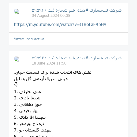
شرکت فیلمسازی #دیده_شو شماره ثبت ۵۹۵۹۶۰
04 August 2024 00:38
https://m.youtube.com/watch?v=tTBoLaE9bHA
Читать полностью…
شرکت فیلمسازی #دیده_شو شماره ثبت ۵۹۵۹۶۰
18 June 2024 11:50
نقش های انتخاب شده برای قسمت چهارم
مینی سریال آیتمی گل و بلبل
👇
1. علی لطیفی
2. شیما نادری
3. حورا دهقانی
4. بهار رفیعی
5. مهسا آقا دادی
6. نیمتاج پورصفر
7. مهدی گلستان جو
8. سید میثم حسینی