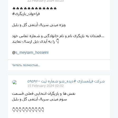
22 February 2024 00:25
🔥🔥🔥🔥🔥🔥🔥🔥🔥🔥🔥🔥
#فراخوان_بازیگری
ویژه مینی سریال آیتمی گل و بلبل
علاقمندان به بازیگری نام و نام خانوادگی و شماره تماس خود
را به آیدی ذیل ارسال نمایند 👇
@
s_meysam_hosseini
Читать полностью…
شرکت فیلمسازی #دیده_شو شماره ثبت ۵۹۵۹۶۰
15 February 2024 02:02
نقش ها و بازیگران انتخابی فعلی قسمت
سوم مینی سریال آیتمی گل و بلبل
👇👇👇👇👇👇👇👇👇👇