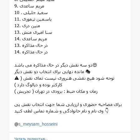
9. مریم ساعدی
10 . سعید جلیلی
11. یاسمین تیموری
12. متین دری
13. سنا امیری منش
14. مریم ساعدی
13. در حال مذاکره
14. در حال مذاکره
دو سه نقش دیگر در حال مذاکره می باشد😍
مانده نهایی برای انتخاب دو نقش دیگر 🎭
⚠️ توجه شود هیچ نقشی هنروری نیست تمای نقش (
کارکتر بوده و دیالوگ دارد )
زمان و مکان ضبط : بزودی در تهران ( تجریش )
برای مصاحبه حضوری و ارزیابی شما جهت انتخاب نقش پی
وی نام و نام خانوادگی و شماره تماس لطف کنید 👇
@
s_meysam_hosseini
Читать полностью…