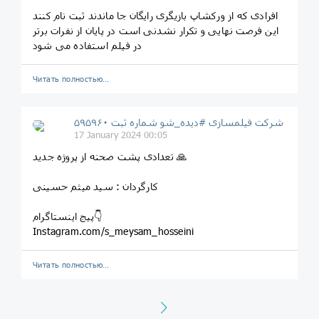
افرادی که از ورکشاپ بازیگری رایگان جا ماندند ثبت نام کنند
این فرصت نهایی و تکرار نشدنی است در پایان از نفرات برتر
در فیلم استفاده می شود
Читать полностью…
شرکت فیلمسازی #دیده_شو شماره ثبت ۵۹۵۹۶۰
17 January 2024 00:05
تعدادی پشت صحنه از پروژه جدید 🙏
کارگردان : سید میثم حسینی
پیج اینستاگرام👇
Instagram.com/s_meysam_hosseini
Читать полностью…
Next