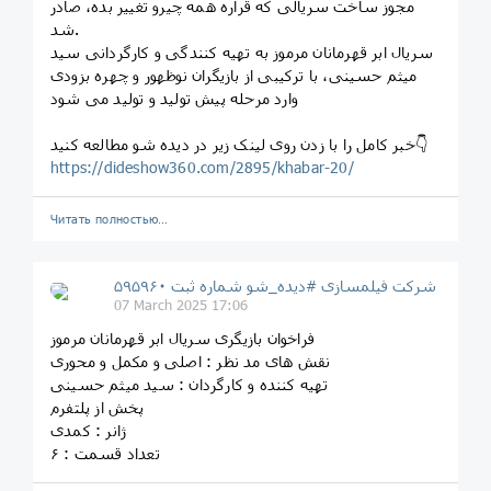
مجوز ساخت سریالی که قراره همه چیرو تغییر بده، صادر
شد.
سریال ابر قهرمانان مرموز به تهیه کنندگی و کارگردانی سید
میثم حسینی، با ترکیبی از بازیگران نوظهور و چهره بزودی
وارد مرحله پیش تولید و تولید می شود
خبر کامل را با زدن روی لینک زیر در دیده شو مطالعه کنید👇
https://dideshow360.com/2895/khabar-20/
Читать полностью…
شرکت فیلمسازی #دیده_شو شماره ثبت ۵۹۵۹۶۰
07 March 2025 17:06
فراخوان بازیگری سریال ابر قهرمانان مرموز
نقش های مد نظر : اصلی و مکمل و محوری
تهیه کننده و کارگردان : سید میثم حسینی
پخش از پلتفرم
ژانر : کمدی
تعداد قسمت : ۶