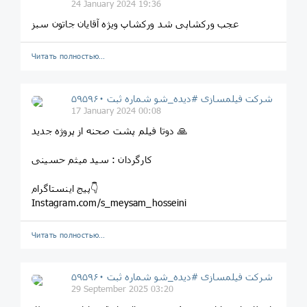
24 January 2024 19:36
عجب ورکشاپی شد ورکشاپ ویژه آقایان جاتون سبز
Читать полностью…
شرکت فیلمسازی #دیده_شو شماره ثبت ۵۹۵۹۶۰
17 January 2024 00:08
دوتا فیلم پشت صحنه از پروژه جدید 🙏
کارگردان : سید میثم حسینی
پیج اینستاگرام👇
Instagram.com/s_meysam_hosseini
Читать полностью…
شرکت فیلمسازی #دیده_شو شماره ثبت ۵۹۵۹۶۰
29 September 2025 03:20