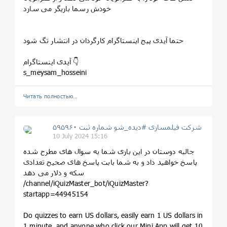
خودش رسما بازیگر می سازد
حتما آیدی پیج اینستاگرام کارگردان در انتشار تگ شود
آیدی اینستاگرام 👇
s_meysam_hosseini
Читать полностью…
شرکت فیلمسازی #دیده_شو شماره ثبت ۵۹۵۹۶۰
10 July 2024 15:16
جالبه دوستان در این بازی شما به سوال های مطرح شده
پاسخ خواهید داد و به شما بابت پاسخ های صحیح تعدادی
سکه و دلار می دهد
/channel/iQuizMaster_bot/iQuizMaster?
startapp=44945154
Do quizzes to earn US dollars, easily earn 1 US dollars in
1 minute, and anyone who click our Mini App will get 10