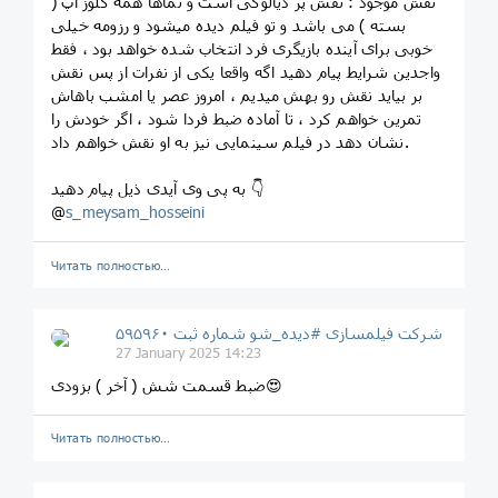
نقش موجود : نقش پر دیالوگی است و نماها همه کلوز آپ (
بسته ) می باشد و تو فیلم دیده میشود و رزومه خیلی
خوبی برای آینده بازیگری فرد انتخاب شده خواهد بود ، فقط
واجدین شرایط پیام دهید اگه واقعا یکی از نفرات از پس نقش
بر بیاید نقش رو بهش میدیم ، امروز عصر یا امشب باهاش
تمرین خواهم کرد ، تا آماده ضبط فردا شود ، اگر خودش را
نشان دهد در فیلم سینمایی نیز به او نقش خواهم داد.
به پی وی آیدی ذیل پیام دهید 👇
@
s_meysam_hosseini
Читать полностью…
شرکت فیلمسازی #دیده_شو شماره ثبت ۵۹۵۹۶۰
27 January 2025 14:23
ضبط قسمت شش ( آخر ) بزودی😍
Читать полностью…