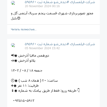
شرکت فیلمسازی #دیده_شو شماره ثبت ۵۹۵۹۶۰
20 November 2024 00:16
مجوز تصویربرداری شهری قسمت پنجم سریال آیتمی گل و
بلبل😍
Читать полностью…
شرکت فیلمسازی #دیده_شو شماره ثبت ۵۹۵۹۶۰
05 November 2024 15:42
📢◉ دورهمی مافیا آذرخش
📣◉ پلاتو آذرخش
جمعه ١٨ / ٠٨ / ١۴٠٣
🕗◉ ساعت: ٢٠ ( همان ٨ شب )
➕◉ ظرفیت: ١١ نفر
📱◉ طریقه رزرو: فقط از طریق پیامک به شماره 👇
٠٩٣۵١۵٠۵٩١٣