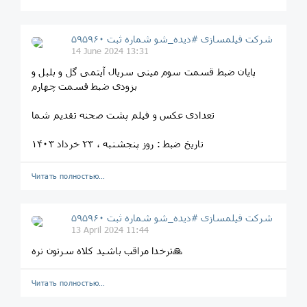
شرکت فیلمسازی #دیده_شو شماره ثبت ۵۹۵۹۶۰
14 June 2024 13:31
پایان ضبط قسمت سوم مینی سریال آیتمی گل و بلبل و
بزودی ضبط قسمت چهارم
تعدادی عکس و فیلم پشت صحنه تقدیم شما
تاریخ ضبط : روز پنجشنبه ، ٢٣ خرداد ١۴٠٣
Читать полностью…
شرکت فیلمسازی #دیده_شو شماره ثبت ۵۹۵۹۶۰
13 April 2024 11:44
ترخدا مراقب باشید کلاه سرتون نره🙏
Читать полностью…