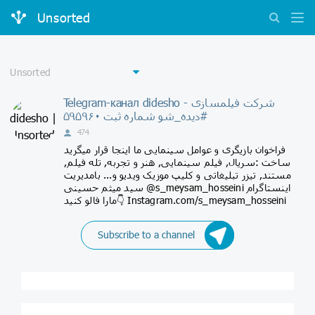
Unsorted
Telegram-канал didesho - شرکت فیلمسازی
#دیده_شو شماره ثبت ۵۹۵۹۶۰
474
فراخوان بازیگری و عوامل سینمایی ما اینجا قرار میگرید
ساخت :سریال, فیلم سینمایی, هنر و تجربه, تله فیلم,
مستند, تیزر تبلیغاتی و کلیپ موزیک ویدیو و... بامدیریت
سید میثم حسینی @s_meysam_hosseini اینستاگرام
مارا فالو کنید👇 Instagram.com/s_meysam_hosseini
Subscribe to a channel