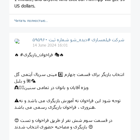
US dollars.
Читать полностью…
شرکت فیلمسازی #دیده_شو شماره ثبت ۵۹۵۹۶۰
14 June 2024 16:01
🔥 #فراخوان_بازیگری 🎭🔥
انتخاب بازیگر برای قسمت چهارم 4️⃣ مینی سریال آیتمی گل
و بلبل 🌺🦜
👸👱‍♂️ویژه آقایان و بانوان در تمامی سنین
⚠️توجه شود این فراخوان نه آموزش بازیگری می باشد و نه
هنروری ، فراخوان بازیگری رسمی می باشد.
😍 در قسمت سوم شش نفر از طریق فراخوان و تست
بازیگری و مصاحبه حضوری انتخاب شدند 😍