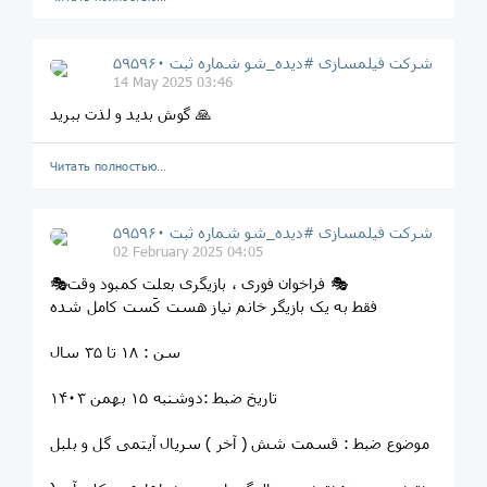
شرکت فیلمسازی #دیده_شو شماره ثبت ۵۹۵۹۶۰
14 May 2025 03:46
گوش بدید و لذت ببرید 🙏
Читать полностью…
شرکت فیلمسازی #دیده_شو شماره ثبت ۵۹۵۹۶۰
02 February 2025 04:05
🎭فراخوان فوری ، بازیگری بعلت کمبود وقت 🎭
فقط به یک بازیگر خانم نیاز هست کَست کامل شده
سن : ١٨ تا ٣۵ سال
تاریخ ضبط :دوشنبه ١۵ بهمن ١۴٠٣
موضوع ضبط : قسمت شش ( آخر ) سریال آیتمی گل و بلبل