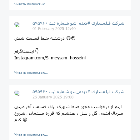
Читать полностью…
شرکت فیلمسازی #دیده_شو شماره ثبت ۵۹۵۹۶۰
01 February 2025 12:40
دوشنبه ضبط قسمت شش 😉😍
اینستاگرام 👇
Instagram.com/S_meysam_hosseini
Читать полностью…
شرکت فیلمسازی #دیده_شو شماره ثبت ۵۹۵۹۶۰
26 January 2025 19:08
اینم از درخواست مجوز ضبط شهری برای قسمت آخر مینی
سریال آیتمی گل و بلبل ، بعدشم که قراره سینمایی شروع
کنم 😍
Читать полностью…