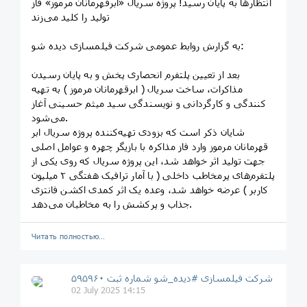
انتظارها به پایان رسید! پروژه سریال «ابرقهرمانان مرموز» فاز
تولید را کلید می‌زند
به گزارش روابط عمومی شرکت فیلمسازی دیده شو:
بعد از تعیین پلتفرم انحصاری پخش و به پایان رسیدن
مذاکرات، ساخت سریال ( ابرقهرمانان مرموز ) به تهیه
کنندگی و کارگردانی و نویسندگی سید میثم حسینی آغاز
می‌شود.
شایان ذکر است که بزودی تهیه‌کننده پروژه سریال ابر
قهرمانان مرموز وارد فاز مذاکره‌ با بازیگر چهره و عوامل اصلی
جهت تولید اثر خواهد شد، این پروژه سریال که روی یکی از
پلتفرم‌های پرمخاطب داخلی ( با آمار ترافیک هفتگی ۲ میلیون
کاربر ) عرضه خواهد شد، وعده یک اثر کمدی اکشن فانتزی
جذاب و پرکشش را به مخاطبان می‌دهد.
Читать полностью…
شرکت فیلمسازی #دیده_شو شماره ثبت ۵۹۵۹۶۰
02 July 2025 14:15