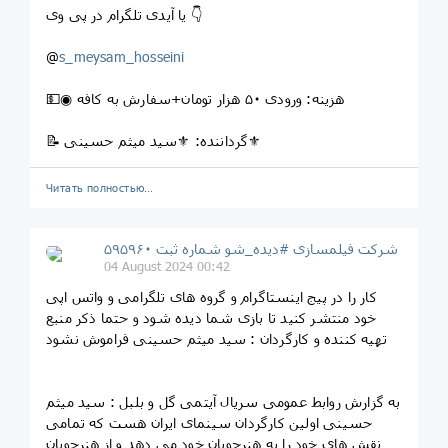
یا آیدی تلگرام در پی وی 👇
@
s_meysam_hosseini
💵◉ هزینه: ورودی ۵٠ هزار تومان+سفارش به کافه
📝 گرداننده: ⚜سید میثم حسینی⚜
Читать полностью…
شرکت فیلمسازی #دیده_شو شماره ثبت ۵۹۵۹۶۰
04 August 2024 00:42
کار را در پیج اینستاگرام و گروه های تلگرامی و واتس اپی
خود منتشر کنید تا بازی شما دیده شود و حتما ذکر منبع
تهیه کننده و کارگردان : سید میثم حسینی فراموش نشود
به گزارش روابط عمومی سریال آیتمی گل و بلبل : سید میثم
حسینی اولین کارگردان سینمای ایران هست که تمامی
نقش های خود را به هنرجویان خود می دهد و از هنرجویان