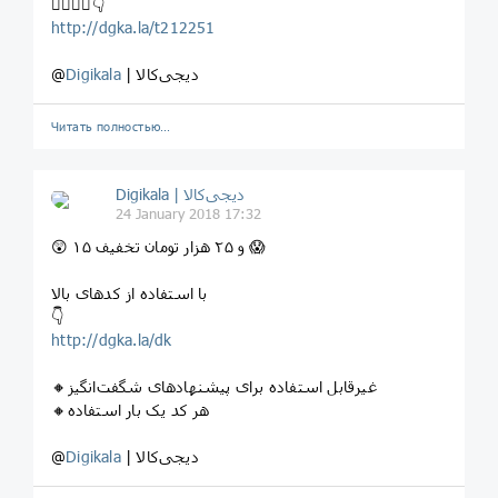
⁣👇🏻👇🏼👇
http://dgka.la/t212251
| دیجی‌کالا
Digikala
@
Читать полностью…
Digikala | دیجی‌کالا
24 January 2018 17:32
😲 ۱۵ و ۲۵ هزار تومان تخفیف 😱
با استفاده از کدهای بالا
⁣👇
http://dgka.la/dk
⁣⁣🔸غیرقابل استفاده برای پیشنهادهای شگفت‌انگیز
⁣⁣🔸هر کد یک بار استفاده
| دیجی‌کالا
Digikala
@