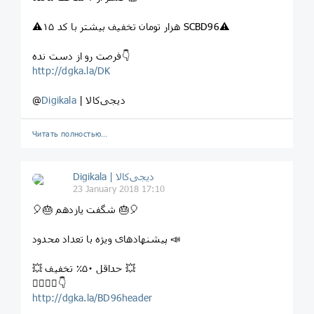
⚠۱۵ هزار تومان تخفیف بیشتر با کد SCBD96⚠
فرصت رو از دست نده👇
http://dgka.la/DK
| دیجی‌کالا
Digikala
@
Читать полностью…
Digikala | دیجی‌کالا
23 January 2018 17:10
⁣🎈⁣🎂 شگفت یازدهم ⁣🎂🎈
⁣پیشنهادهای ویژه با تعداد محدود 📣
💥 حداقل ۵۰٪ تخفیف 💥
⁣👇🏻👇🏼👇
http://dgka.la/BD96header