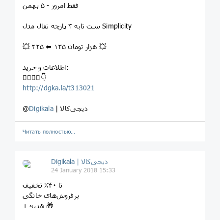
⁣⁣فقط امروز - ۵ بهمن
⁣ست تابه ۳ پارچه تفال مدل Simplicity
💥 ۲۲۵ ⬅ ۱۳۵ هزار تومان 💥
اطلاعات و خرید:
⁣👇🏻👇🏼👇
http://dgka.la/t313021
| دیجی‌کالا
Digikala
@
Читать полностью…
Digikala | دیجی‌کالا
24 January 2018 15:33
تا ۴۰٪ تخفیف
پرفروش‌های خانگی
+ هدیه 🎁