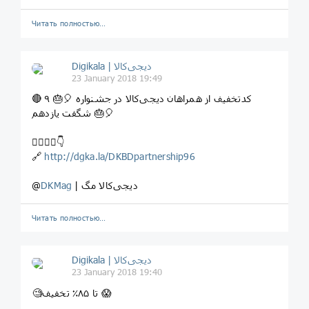
Читать полностью…
Digikala | دیجی‌کالا
23 January 2018 19:49
🔴 ۹ کدتخفیف از همراهان دیجی‌کالا در جشنواره 🎈⁣🎂
شگفت یازدهم ⁣🎂🎈
👇🏻👇🏼👇
🔗
http://dgka.la/DKBDpartnership96
| دیجی‌کالا مگ
DKMag
@
Читать полностью…
Digikala | دیجی‌کالا
23 January 2018 19:40
⁣⁣⁣🧐تا ۸۵٪ تخفیف ⁣😱