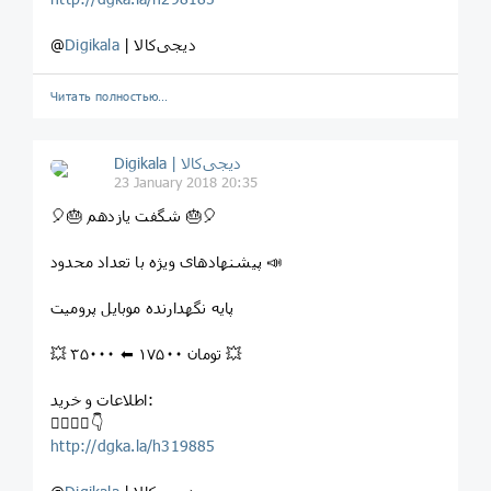
| دیجی‌کالا
Digikala
@
Читать полностью…
Digikala | دیجی‌کالا
23 January 2018 20:35
⁣🎈⁣🎂 شگفت یازدهم ⁣🎂🎈
⁣پیشنهادهای ویژه با تعداد محدود 📣
⁣پايه نگهدارنده موبايل پروميت
💥 ۳۵۰۰۰ ⬅ ۱۷۵۰۰ تومان 💥
اطلاعات و خرید:
⁣👇🏻👇🏼👇
http://dgka.la/h319885