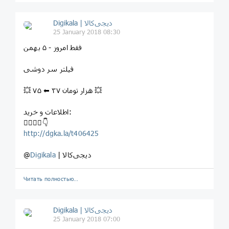
Digikala | دیجی‌کالا
25 January 2018 08:30
⁣⁣فقط امروز - ۵ بهمن
⁣فیلتر سر دوشی
💥 ۷۵ ⬅ ۳۷ هزار تومان 💥
اطلاعات و خرید:
⁣👇🏻👇🏼👇
http://dgka.la/t406425
| دیجی‌کالا
Digikala
@
Читать полностью…
Digikala | دیجی‌کالا
25 January 2018 07:00