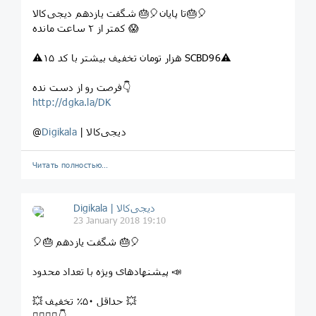
تا پایان⁣🎈⁣🎂 شگفت یازدهم دیجی‌کالا⁣🎂🎈
کمتر از ۲ ساعت مانده 😱
⚠۱۵ هزار تومان تخفیف بیشتر با کد SCBD96⚠
فرصت رو از دست نده👇
http://dgka.la/DK
| دیجی‌کالا
Digikala
@
Читать полностью…
Digikala | دیجی‌کالا
23 January 2018 19:10
⁣🎈⁣🎂 شگفت یازدهم ⁣🎂🎈
⁣پیشنهادهای ویژه با تعداد محدود 📣
💥 حداقل ۵۰٪ تخفیف 💥
⁣👇🏻👇🏼👇