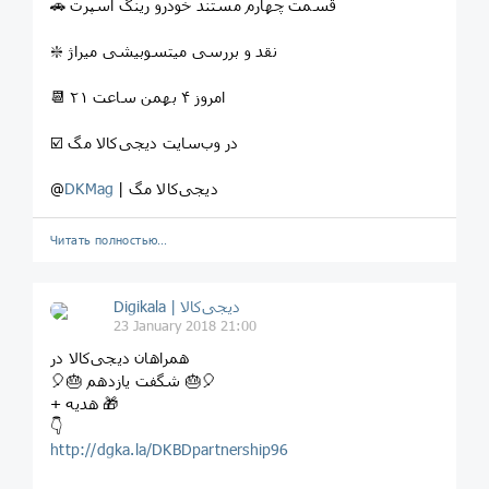
🚗 قسمت چهارم مستند خودرو رینگ اسپرت ‌
❇️ نقد و بررسی میتسوبیشی میراژ
📆 امروز ۴ بهمن ساعت ۲۱
☑️ در وب‌سایت دیجی‌کالا مگ
| دیجی‌کالا مگ
DKMag
@
Читать полностью…
Digikala | دیجی‌کالا
23 January 2018 21:00
⁣همراهان دیجی‌کالا در
⁣⁣🎈⁣🎂 شگفت یازدهم ⁣🎂🎈
+ هدیه 🎁
👇
http://dgka.la/DKBDpartnership96