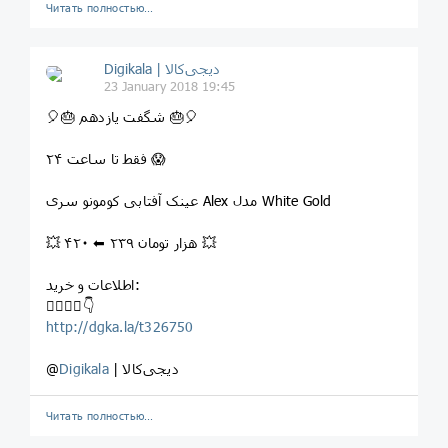
Читать полностью…
Digikala | دیجی‌کالا
23 January 2018 19:45
⁣🎈⁣🎂 شگفت یازدهم ⁣🎂🎈
فقط تا ساعت ۲۴ 😱
⁣عينک آفتابی کومونو سری Alex مدل White Gold
💥 ۴۲۰ ⬅ ۲۳۹ هزار تومان 💥
اطلاعات و خرید:
⁣👇🏻👇🏼👇
http://dgka.la/t326750
| دیجی‌کالا
Digikala
@
Читать полностью…