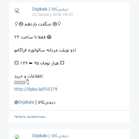
Digikala | دیجی‌کالا
23 January 2018 19:33
⁣🎈⁣🎂 شگفت یازدهم ⁣🎂🎈
فقط تا ساعت ۲۴ 😱
⁣ادو تويلت مردانه سالواتوره فراگامو
💥 ۱۴۹ ⬅ ۹۵ هزار تومان 💥
اطلاعات و خرید:
⁣👇🏻👇🏼👇
http://dgka.la/t56379
| دیجی‌کالا
Digikala
@
Читать полностью…
Digikala | دیجی‌کالا