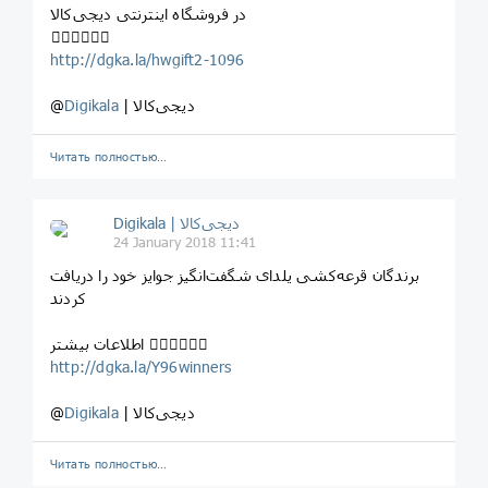
در فروشگاه اینترنتی دیجی‌کالا
⁣⁣⁣⁣👇🏻👇🏼👇🏽
http://dgka.la/hwgift2-1096
| دیجی‌کالا
Digikala
@
Читать полностью…
Digikala | دیجی‌کالا
24 January 2018 11:41
برندگان قرعه‌کشی یلدای شگفت‌انگیز جوایز خود را دریافت
کردند
اطلاعات بیشتر 👇🏻👇🏼👇🏽
http://dgka.la/Y96winners
| دیجی‌کالا
Digikala
@
Читать полностью…