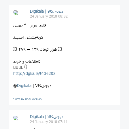
Digikala | دیجی‌کالا
24 January 2018 08:32
⁣⁣فقط امروز - ۴ بهمن
⁣کوله‌پشتی اسپيد
💥 ۲۷۹ ⬅ ۱۳۹ هزار تومان 💥
اطلاعات و خرید:
⁣👇🏻👇🏼👇
http://dgka.la/t436202
| دیجی‌کالا
Digikala
@
Читать полностью…
Digikala | دیجی‌کالا
24 January 2018 07:11