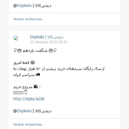
| دیجی‌کالا
Digikala
@
Читать полностью…
Digikala | دیجی‌کالا
23 January 2018 16:31
⁣⁣🎈⁣🎂 شگفت یازدهم ⁣🎂🎈
فقط امروز 😱
ارسال رایگان سبدهای خرید بیشتر از ۵۰ هزار تومان به
سراسر ایران 🚛
شروع خرید ⁣🛍️ :
⁣👇🏻👇🏼👇
http://dgka.la/dk
| دیجی‌کالا
Digikala
@
Читать полностью…