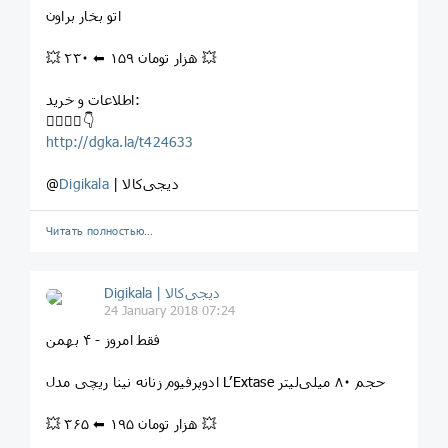
⁣اتو بخار براون
💥 ۲۳۰ ⬅ ۱۵۹ هزار تومان 💥
اطلاعات و خرید:
⁣👇🏻👇🏼👇
http://dgka.la/t424633
| دیجی‌کالا
Digikala
@
Читать полностью…
Digikala | دیجی‌کالا
24 January 2018 07:24
⁣⁣فقط امروز - ۴ بهمن
⁣ادوپرفيوم زنانه نينا ريچی مدل L’Extase حجم ۸۰ ميلی‌ليتر
💥 ۳۶۵ ⬅ ۱۹۵ هزار تومان 💥