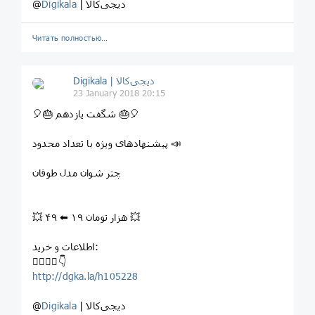
| دیجی‌کالا
Digikala
@
Читать полностью…
Digikala | دیجی‌کالا
23 January 2018 20:15
⁣🎈⁣🎂 شگفت یازدهم ⁣🎂🎈
⁣پیشنهادهای ویژه با تعداد محدود 📣
⁣چتر شوان مدل طوفان
💥 ۴۹ ⬅ ۱۹ هزار تومان 💥
اطلاعات و خرید:
⁣👇🏻👇🏼👇
http://dgka.la/h105228
| دیجی‌کالا
Digikala
@