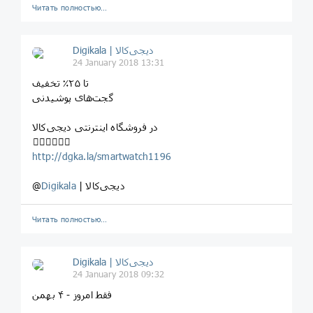
Читать полностью…
Digikala | دیجی‌کالا
24 January 2018 13:31
تا ۲۵٪ تخفیف
گجت‌های پوشیدنی
در فروشگاه اینترنتی دیجی‌کالا
⁣⁣⁣⁣👇🏻👇🏼👇🏽
http://dgka.la/smartwatch1196
| دیجی‌کالا
Digikala
@
Читать полностью…
Digikala | دیجی‌کالا
24 January 2018 09:32
⁣⁣فقط امروز - ۴ بهمن