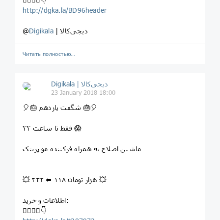
http://dgka.la/BD96header
| دیجی‌کالا
Digikala
@
Читать полностью…
Digikala | دیجی‌کالا
23 January 2018 18:00
⁣🎈⁣🎂 شگفت یازدهم ⁣🎂🎈
فقط تا ساعت ۲۲ 😱
⁣ماشين اصلاح به همراه فرکننده مو پريتک
💥 ۲۳۲ ⬅ ۱۱۸ هزار تومان 💥
اطلاعات و خرید:
⁣👇🏻👇🏼👇