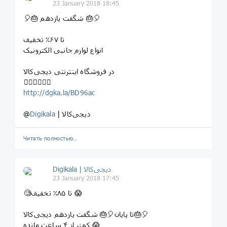
23 January 2018 18:45
⁣⁣⁣🎈⁣🎂 شگفت یازدهم ⁣🎂🎈
تا ۶۷٪ تخفیف
انواع لوازم جانبی الکترونیک
در فروشگاه اینترنتی دیجی‌کالا
⁣⁣⁣⁣👇🏻👇🏼👇🏽
http://dgka.la/BD96ac
| دیجی‌کالا
Digikala
@
Читать полностью…
Digikala | دیجی‌کالا
23 January 2018 17:45
⁣⁣⁣🧐تا ۸۵٪ تخفیف ⁣😱
تا پایان⁣🎈⁣🎂 شگفت یازدهم دیجی‌کالا⁣🎂🎈
کمتر از ۴ ساعت مانده 😱