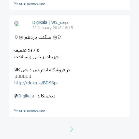
Читать полностью…
Digikala | دیجی‌کالا
23 January 2018 16:15
⁣⁣🎈⁣🎂 شگفت یازدهم ⁣🎂🎈
تا ۴۶٪ تخفیف
تجهیزات زیبایی و سلامت
در فروشگاه اینترنتی دیجی‌کالا
⁣⁣⁣⁣👇🏻👇🏼👇🏽
http://dgka.la/BD96pc
| دیجی‌کالا
Digikala
@
Читать полностью…
Next