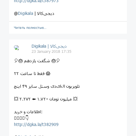
http://dgka.la/t387973
| دیجی‌کالا
Digikala
@
Читать полностью…
Digikala | دیجی‌کالا
23 January 2018 17:35
⁣🎈⁣🎂 شگفت یازدهم ⁣🎂🎈
فقط تا ساعت ۲۲ 😱
⁣تلويزيون ال‌ای‌دی وستل سايز ۴۹ اينچ
💥 ۲.۲۷۲ ⬅ ۱.۷۲۰ میلیون تومان 💥
اطلاعات و خرید:
⁣👇🏻👇🏼👇
http://dgka.la/t382909