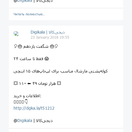
| دیجی‌کالا
Digikala
@
Читать полностью…
Digikala | دیجی‌کالا
23 January 2018 19:55
⁣🎈⁣🎂 شگفت یازدهم ⁣🎂🎈
فقط تا ساعت ۲۴ 😱
⁣کوله‌پشتی مارشال مناسب برای لپ‌تاپ‌های ۱۵ اينچی
💥 ۱۱۰ ⬅ ۴۹ هزار تومان 💥
اطلاعات و خرید:
⁣👇🏻👇🏼👇
http://dgka.la/t51212
| دیجی‌کالا
Digikala
@