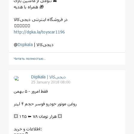
تنوعی از ماشین بازی 🚘
همراه با هدیه 🎁
در فروشگاه اینترنتی دیجی‌کالا
⁣⁣⁣⁣👇🏻👇🏼👇🏽
http://dgka.la/toyscar1196
| دیجی‌کالا
Digikala
@
Читать полностью…
Digikala | دیجی‌کالا
25 January 2018 08:00
⁣⁣فقط امروز - ۵ بهمن
⁣روغن موتور خودرو فوسر حجم ۴ ليتر
💥 ۱۲۵ ⬅ ۷۸ هزار تومان 💥
اطلاعات و خرید: