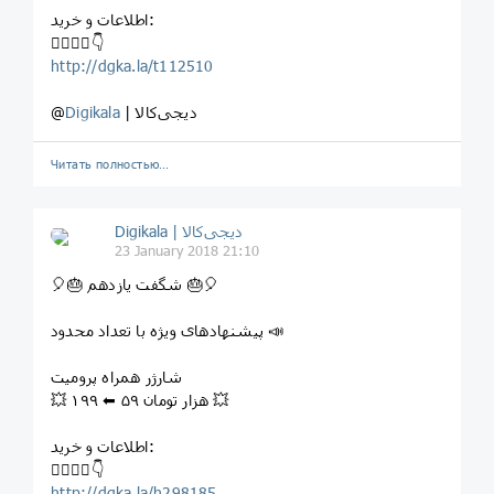
اطلاعات و خرید:
⁣👇🏻👇🏼👇
http://dgka.la/t112510
| دیجی‌کالا
Digikala
@
Читать полностью…
Digikala | دیجی‌کالا
23 January 2018 21:10
⁣🎈⁣🎂 شگفت یازدهم ⁣🎂🎈
⁣پیشنهادهای ویژه با تعداد محدود 📣
⁣شارژر همراه پروميت
💥 ۱۹۹ ⬅ ۵۹ هزار تومان 💥
اطلاعات و خرید:
⁣👇🏻👇🏼👇
http://dgka.la/h298185