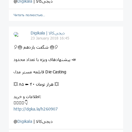
| دیجی‌کالا
Digikala
@
Читать полностью…
Digikala | دیجی‌کالا
23 January 2018 16:45
⁣🎈⁣🎂 شگفت یازدهم ⁣🎂🎈
⁣پیشنهادهای ویژه با تعداد محدود 📣
⁣قابلمه مستر مدل Die Casting
💥 ۸۵ ⬅ ۴۰ هزار تومان 💥
اطلاعات و خرید:
⁣👇🏻👇🏼👇
http://dgka.la/h260907
| دیجی‌کالا
Digikala
@