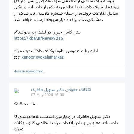
پرونده برای شاکی ارسال می‌شود. همچنین پس از ارجاع
پرونده از سوی دادستان انتظامی به یکی از دادیاران، پیامکی
شامل اطلاعات پرونده، از جمله شماره کلاسه، نام شاکی و
مشتکی‌عنه، برای دادیار مربوطه ارسال خواهد شد.
🔗متن کامل خبر را در لینک زیر بخوانید
https://icbar.ir/News/9216
اداره روابط عمومی کانون وکلای دادگستری مرکز
⚖️@
kanoonevokalamarkaz
Читать полностью…
کانال حقوقی دکتر سهيل طاهری⚖
07 May 2026 16:00
💠 #نشست
🔰دکتر سهیل طاهری در چهارمین نشست هم‌اندیشی
دادستان، معاونین و دادیاران دادسرای انتظامی کانون وکلای
مرکز: