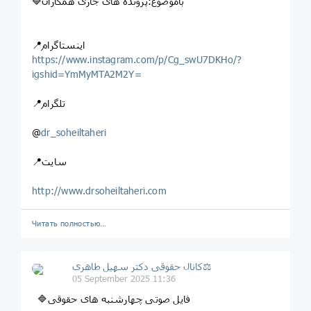
🔷باموضوع:پرونده های جاری همکاران
📍اینستاگرام
https://www.instagram.com/p/Cg_swU7DKHo/?
igshid=YmMyMTA2M2Y=
📍تلگرام
@
dr_soheiltaheri
📍سایت
http://www.drsoheiltaheri.com
Читать полностью…
کانال حقوقی دکتر سهيل طاهری⚖
05 September 2025 11:36
🔷فایل صوتی چهارشنبه های حقوقی