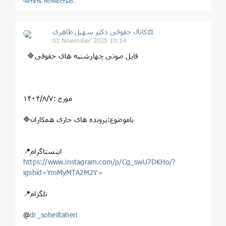
Читать полностью…
کانال حقوقی دکتر سهيل طاهری⚖
01 November 2025 10:14
🔷فایل صوتی چهارشنبه های حقوقی
مورخ :۱۴۰۴/۸/۷
🔷باموضوع:پرونده های جاری همکاران
📍اینستاگرام
https://www.instagram.com/p/Cg_swU7DKHo/?
igshid=YmMyMTA2M2Y=
📍تلگرام
@
dr_soheiltaheri