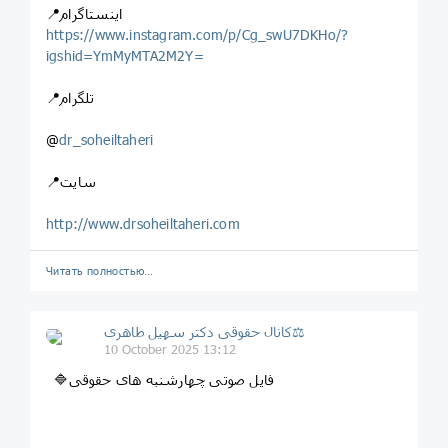
📍اینستاگرام
https://www.instagram.com/p/Cg_swU7DKHo/?
igshid=YmMyMTA2M2Y=
📍تلگرام
@
dr_soheiltaheri
📍سایت
http://www.drsoheiltaheri.com
Читать полностью…
کانال حقوقی دکتر سهيل طاهری⚖
10 October 2025 13:12
🔷فایل صوتی چهارشنبه های حقوقی