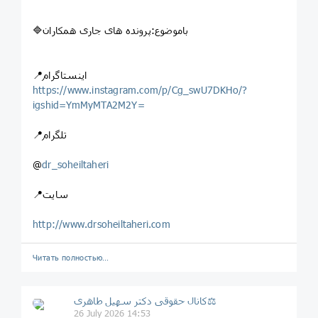
🔷باموضوع:پرونده های جاری همکاران
📍اینستاگرام
https://www.instagram.com/p/Cg_swU7DKHo/?
igshid=YmMyMTA2M2Y=
📍تلگرام
@
dr_soheiltaheri
📍سایت
http://www.drsoheiltaheri.com
Читать полностью…
کانال حقوقی دکتر سهيل طاهری⚖
26 July 2026 14:53