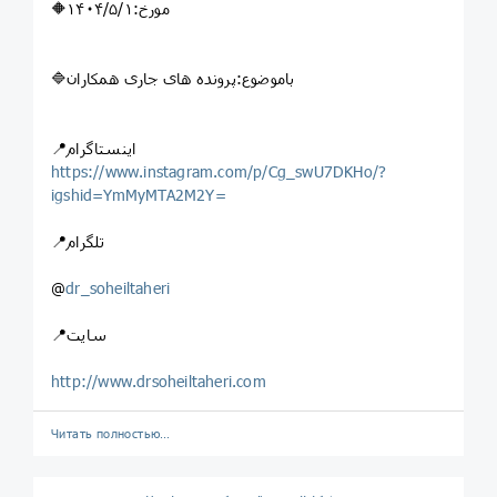
🔶مورخ:۱۴۰۴/۵/۱
🔷باموضوع:پرونده های جاری همکاران
📍اینستاگرام
https://www.instagram.com/p/Cg_swU7DKHo/?
igshid=YmMyMTA2M2Y=
📍تلگرام
@
dr_soheiltaheri
📍سایت
http://www.drsoheiltaheri.com
Читать полностью…