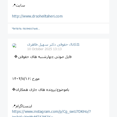
📍سایت
http://www.drsoheiltaheri.com
Читать полностью…
کانال حقوقی دکتر سهيل طاهری⚖
10 October 2025 13:13
🔷فایل صوتی چهارشنبه های حقوقی
مورخ :۱۴۰۴/۷/۱۶
🔷باموضوع:پرونده های جاری همکاران
📍اینستاگرام
https://www.instagram.com/p/Cg_swU7DKHo/?
igshid=YmMyMTA2M2Y=