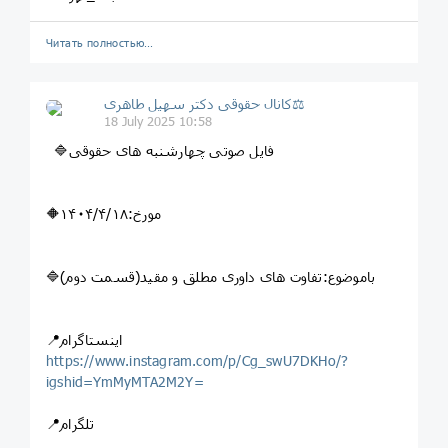
Читать полностью…
کانال حقوقی دکتر سهيل طاهری⚖
18 July 2025 10:58
🔷فایل صوتی چهارشنبه های حقوقی
🔶مورخ:۱۴۰۴/۴/۱۸
🔷باموضوع:تفاوت های داوری مطلق و مقید(قسمت دوم)
📍اینستاگرام
https://www.instagram.com/p/Cg_swU7DKHo/?
igshid=YmMyMTA2M2Y=
📍تلگرام