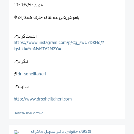
مورخ :۱۴۰۴/۷/۹
🔷باموضوع:پرونده های جاری همکاران
📍اینستاگرام
https://www.instagram.com/p/Cg_swU7DKHo/?
igshid=YmMyMTA2M2Y=
📍تلگرام
@
dr_soheiltaheri
📍سایت
http://www.drsoheiltaheri.com
Читать полностью…
کانال حقوقی دکتر سهيل طاهری⚖