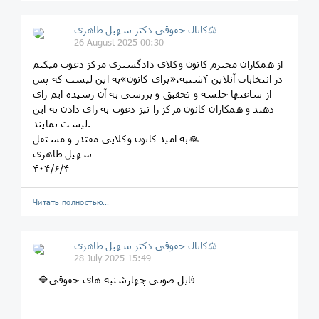
کانال حقوقی دکتر سهيل طاهری⚖
26 August 2025 00:30
از همکاران محترم کانون وکلای دادگستری مرکز دعوت میکنم
در انتخابات آنلاین ۴شنبه،«برای کانون»به این لیست که پس
از ساعتها جلسه و تحقیق و بررسی به آن رسیده ایم رای
دهند و همکاران کانون مرکز را نیز دعوت به رای دادن به این
لیست نمایند.
به امید کانون وکلایی مقتدر و مستقل🙏
سهیل طاهری
۴۰۴/۶/۴
Читать полностью…
کانال حقوقی دکتر سهيل طاهری⚖
28 July 2025 15:49
🔷فایل صوتی چهارشنبه های حقوقی