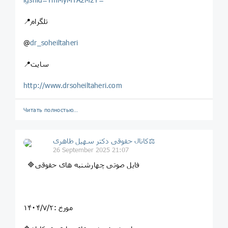
📍تلگرام
@
dr_soheiltaheri
📍سایت
http://www.drsoheiltaheri.com
Читать полностью…
کانال حقوقی دکتر سهيل طاهری⚖
26 September 2025 21:07
🔷فایل صوتی چهارشنبه های حقوقی
مورخ :۱۴۰۴/۷/۲