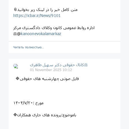
📎متن کامل خبر را در لینک زیر بخوانید
https://icbar.ir/News/9101
اداره روابط عمومی کانون وکلای دادگستری مرکز
⚖️@
kanoonevokalamarkaz
Читать полностью…
کانال حقوقی دکتر سهيل طاهری⚖
01 November 2025 10:12
🔷فایل صوتی چهارشنبه های حقوقی
مورخ :۱۴۰۴/۷/۳۰
🔷باموضوع:پرونده های جاری همکاران