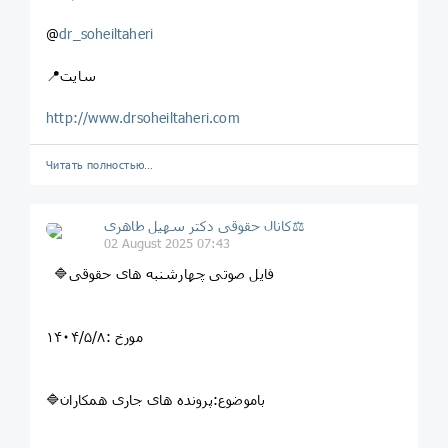
@
dr_soheiltaheri
📍سایت
http://www.drsoheiltaheri.com
Читать полностью…
کانال حقوقی دکتر سهيل طاهری⚖
02 August 2025 07:43
🔷فایل صوتی چهارشنبه های حقوقی
مورخ :۱۴۰۴/۵/۸
🔷باموضوع:پرونده های جاری همکاران