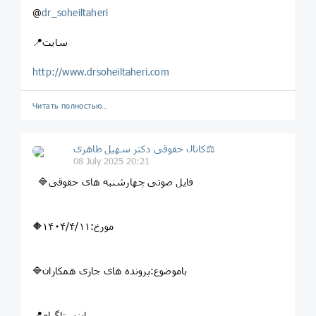
@
dr_soheiltaheri
📍سایت
http://www.drsoheiltaheri.com
Читать полностью…
کانال حقوقی دکتر سهيل طاهری⚖
08 July 2025 20:21
🔷فایل صوتی چهارشنبه های حقوقی
🔶مورخ:۱۴۰۴/۴/۱۱
🔷باموضوع:پرونده های جاری همکاران
📍اینستاگرام