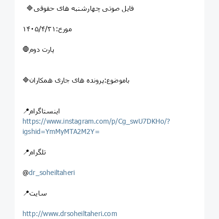
🔷فایل صوتی چهارشنبه های حقوقی
مورخ:۱۴۰۵/۴/۳۱
🛑پارت دوم
🔷باموضوع:پرونده های جاری همکاران
📍اینستاگرام
https://www.instagram.com/p/Cg_swU7DKHo/?
igshid=YmMyMTA2M2Y=
📍تلگرام
@
dr_soheiltaheri
📍سایت
http://www.drsoheiltaheri.com