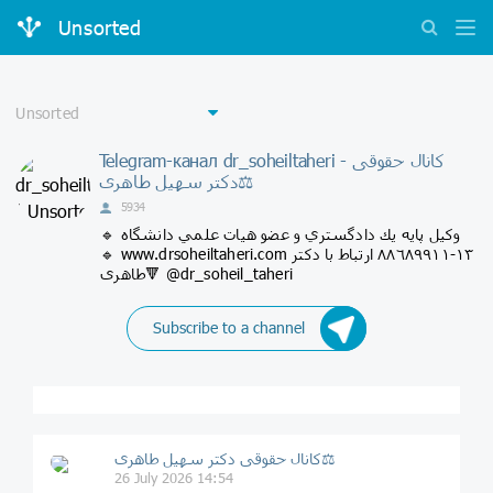
Unsorted
Telegram-канал dr_soheiltaheri - کانال حقوقی
دکتر سهيل طاهری⚖
5934
🔹️ وكيل پايه يك دادگستري و عضو هيات علمي دانشگاه
🔹️ www.drsoheiltaheri.com ١٣-٨٨٦٨٩٩١١ ارتباط با دكتر
طاهری🔻 @dr_soheil_taheri
Subscribe to a channel
کانال حقوقی دکتر سهيل طاهری⚖
26 July 2026 14:54