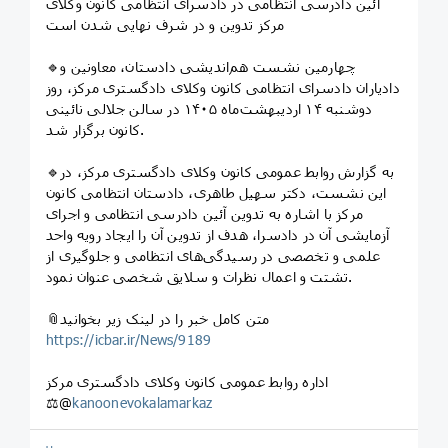
آئین دادرسی انتظامی در دادسرای انتظامی کانون وکلای
مرکز تدوین و در شرف نهایی شدن است
🔹چهارمین نشست هم‌اندیشی دادستان، معاونین و
دادیاران دادسرای انتظامی کانون وکلای دادگستری مرکز، روز
دوشنبه ۱۴ اردیبهشت‌ماه ۱۴۰۵ در سالن جلالی نائینی
کانون برگزار شد.
🔹به گزارش روابط عمومی کانون وکلای دادگستری مرکز، در
این نشست، دکتر سهیل طاهری، دادستان انتظامی کانون
مرکز با اشاره به تدوین آئین دادرسی انتظامی و اجرای
آزمایشی آن در دادسرا، هدف از تدوین آن را ایجاد رویه واحد
علمی و تخصصی در رسیدگی‌های انتظامی و جلوگیری از
تشتت و اعمال نظرات و سلایق شخصی عنوان نمود.
📎متن کامل خبر را در لینک زیر بخوانید
https://icbar.ir/News/9189
اداره روابط عمومی کانون وکلای دادگستری مرکز
⚖️@
kanoonevokalamarkaz