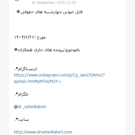
26 September 2025 21:05
🔷فایل صوتی چهارشنبه های حقوقی
مورخ :۱۴۰۴/۶/۲۶
🔷باموضوع:پرونده های جاری همکاران
📍اینستاگرام
https://www.instagram.com/p/Cg_swU7DKHo/?
igshid=YmMyMTA2M2Y=
📍تلگرام
@
dr_soheiltaheri
📍سایت
http://www.drsoheiltaheri.com