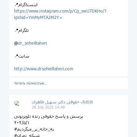
📍اینستاگرام
https://www.instagram.com/p/Cg_swU7DKHo/?
igshid=YmMyMTA2M2Y=
📍تلگرام
@
dr_soheiltaheri
📍سایت
http://www.drsoheiltaheri.com
Читать полностью…
کانال حقوقی دکتر سهيل طاهری⚖
28 July 2025 14:48
پرسش و پاسخ حقوفی زنده تلویزیونی
۴۰۴/۵/۱
#به_خانه_بر_میگردیم
#شبکه_تهران