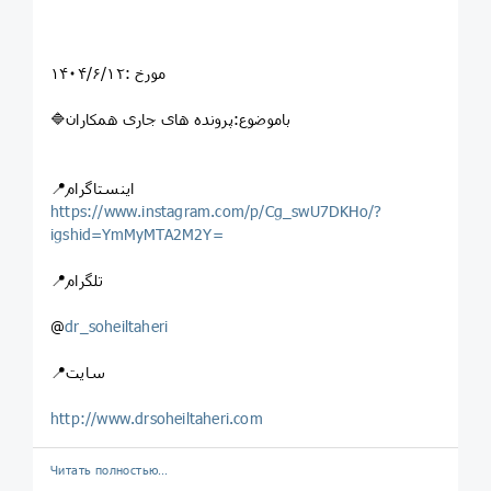
مورخ :۱۴۰۴/۶/۱۲
🔷باموضوع:پرونده های جاری همکاران
📍اینستاگرام
https://www.instagram.com/p/Cg_swU7DKHo/?
igshid=YmMyMTA2M2Y=
📍تلگرام
@
dr_soheiltaheri
📍سایت
http://www.drsoheiltaheri.com
Читать полностью…