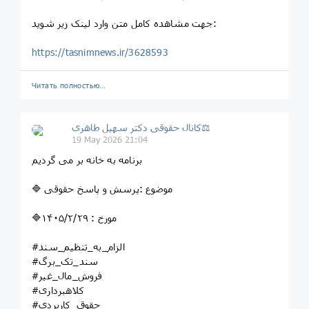
جهت مشاهده کامل متن وارد لینک زیر شوید:
https://tasnimnews.ir/3628593
Читать полностью…
کانال حقوقی دکتر سهيل طاهری⚖
19 May 2026 21:04
برنامه به خانه بر می گردیم
🔷 موضوع :پرسش و پاسخ حقوقی
🔷مورخ : ۱۴۰۵/۲/۲۹
#الزام_به_تنظیم_سند
#سند_تک_برگ
#فروش_مال_غیر
#کلاهبرداری
#حقوق_کاربردی