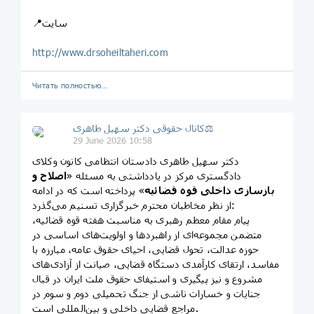
📍سایت
http://www.drsoheiltaheri.com
Читать полностью…
کانال حقوقی دکتر سهيل طاهری⚖
29 June 2026 10:58
دکتر سهیل طاهری دادستان انتظامی کانون وکلای
دادگستری مرکز در یادداشتی به مسئله «
اصلاح
و
بازسازی
داخلی
قوه
قضائیه
» پرداخته است که در ادامه
از نظر مخاطبان محترم خبرگزاری تسنیم می‌گذرد:
پیام مقام معظم رهبری به مناسبت هفته قوه قضائیه،
متضمن مجموعه‌ای از راهبردها و اولویت‌های اساسی در
حوزه عدالت، تحول قضایی، احیای حقوق عامه، مبارزه با
مفاسد، ارتقای کارآمدی دستگاه قضایی، صیانت از آزادی‌های
مشروع و نیز پیگیری و استیفای حقوق ملت ایران در قبال
جنایات و خسارات ناشی از جنگ تحمیلی دوم و سوم در
مراجع قضایی داخلی و بین‌المللی است.