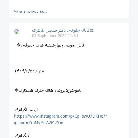
Читать полностью…
کانال حقوقی دکتر سهيل طاهری⚖
05 September 2025 11:34
🔷فایل صوتی چهارشنبه های حقوقی
مورخ :۱۴۰۴/۶/۵
🔷باموضوع:پرونده های جاری همکاران
📍اینستاگرام
https://www.instagram.com/p/Cg_swU7DKHo/?
igshid=YmMyMTA2M2Y=
📍تلگرام