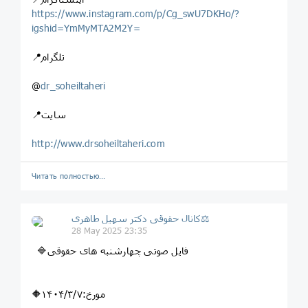
https://www.instagram.com/p/Cg_swU7DKHo/?
igshid=YmMyMTA2M2Y=
📍تلگرام
@
dr_soheiltaheri
📍سایت
http://www.drsoheiltaheri.com
Читать полностью…
کانال حقوقی دکتر سهيل طاهری⚖
28 May 2025 23:35
🔷فایل صوتی چهارشنبه های حقوقی
🔶مورخ:۱۴۰۴/۳/۷