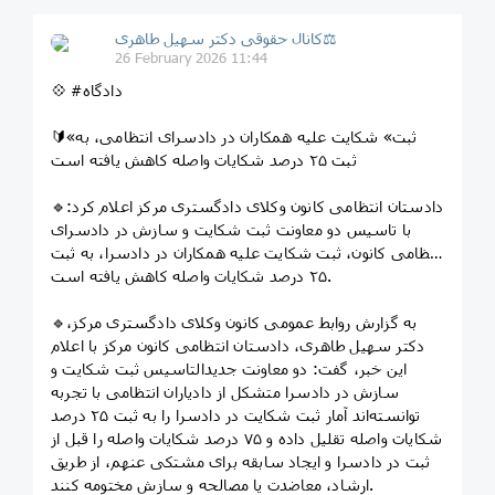
کانال حقوقی دکتر سهيل طاهری⚖
26 February 2026 11:44
💠 #دادگاه
🔰«ثبت» شکایت علیه همکاران در دادسرای انتظامی، به
ثبت ۲۵ درصد شکایات واصله کاهش یافته است
🔹دادستان انتظامی کانون وکلای دادگستری مرکز اعلام کرد:
با تاسیس دو معاونت ثبت شکایت و سازش در دادسرای
انتظامی کانون، ثبت شکایت علیه همکاران در دادسرا، به ثبت
۲۵ درصد شکایات واصله کاهش یافته است.
🔹به گزارش روابط عمومی کانون وکلای دادگستری مرکز،
دکتر سهیل طاهری، دادستان انتظامی کانون مرکز با اعلام
این خبر، گفت: دو معاونت جدیدالتاسیس ثبت شکایت و
سازش در دادسرا متشکل از دادیاران انتظامی با تجربه
توانسته‌اند آمار ثبت شکایت در دادسرا را به ثبت ۲۵ درصد
شکایات واصله تقلیل داده و ۷۵ درصد شکایات واصله را قبل از
ثبت در دادسرا و ایجاد سابقه برای مشتکی عنهم، از طریق
ارشاد، معاضدت یا مصالحه و سازش مختومه کنند.