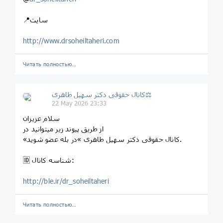
📍سایت
http://www.drsoheiltaheri.com
Читать полностью…
کانال حقوقی دکتر سهيل طاهری⚖
22 May 2026 23:33
سلام عزیزان
از طریق پیوند زیر میتوانید در
«کانال حقوقی دکتر سهیل طاهری »در بله عضو شوید.
🆔 شناسه کانال:
http://ble.ir/dr_soheiltaheri
Читать полностью…