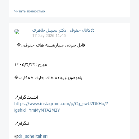
Читать полностью…
کانال حقوقی دکتر سهيل طاهری⚖
17 July 2026 11:45
🔷فایل صوتی چهارشنبه های حقوقی
مورخ :۱۴۰۵/۴/۲۴
🔷باموضوع:پرونده های جاری همکاران
📍اینستاگرام
https://www.instagram.com/p/Cg_swU7DKHo/?
igshid=YmMyMTA2M2Y=
📍تلگرام
@
dr_soheiltaheri