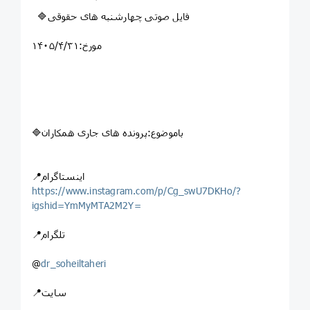
🔷فایل صوتی چهارشنبه های حقوقی
مورخ:۱۴۰۵/۴/۳۱
🔷باموضوع:پرونده های جاری همکاران
📍اینستاگرام
https://www.instagram.com/p/Cg_swU7DKHo/?
igshid=YmMyMTA2M2Y=
📍تلگرام
@
dr_soheiltaheri
📍سایت