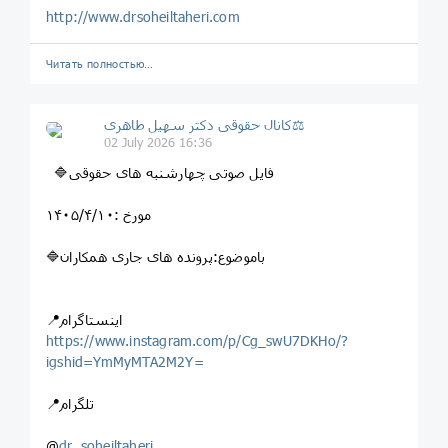
http://www.drsoheiltaheri.com
Читать полностью…
کانال حقوقی دکتر سهيل طاهری⚖
02 July 2026 16:36
🔷فایل صوتی چهارشنبه های حقوقی
مورخ :۱۴۰۵/۴/۱۰
🔷باموضوع:پرونده های جاری همکاران
📍اینستاگرام
https://www.instagram.com/p/Cg_swU7DKHo/?
igshid=YmMyMTA2M2Y=
📍تلگرام
@
dr_soheiltaheri