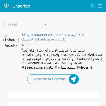
Unsorted
Telegram-канал ebshara - قناة الرسميه
للشاعرسعیدابشاره العموري
279
ِّنلفت عناية متابعينا الأعزاء أن القناة ،قناة أدبية
مستقلة،لاتمت لأي جهة بصلة ولاتمثل فئةً أوحزباً خاصاً،لها
آراءها و أفکارها،تقدس الأخلاق والحب والإنسانية،تحترم کل
الأديان والمذاهب الاسلامیه 09378598919
@Saeedabshara سعيدابشاره ☝ تبادل @Heossnii
Subscribe to a channel