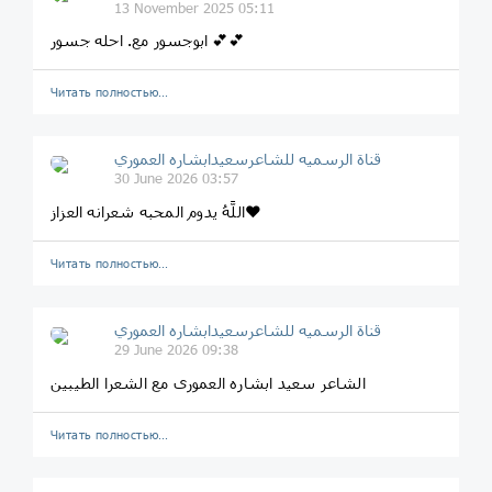
13 November 2025 05:11
ابوجسور مع. احله جسور 💕💕
Читать полностью…
قناة الرسميه للشاعرسعیدابشاره العموري
30 June 2026 03:57
اللَّهُ یدوم المحبه شعرانه العزاز❤
Читать полностью…
قناة الرسميه للشاعرسعیدابشاره العموري
29 June 2026 09:38
الشاعر سعید ابشاره العموری مع الشعرا الطیبین
Читать полностью…