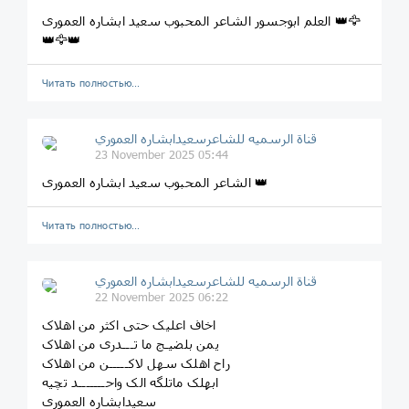
العلم ابوجسور الشاعر المحبوب سعید ابشاره العموری 👑🦅
👑🦅👑
Читать полностью…
قناة الرسميه للشاعرسعیدابشاره العموري
23 November 2025 05:44
الشاعر المحبوب سعید ابشاره العموری 👑
Читать полностью…
قناة الرسميه للشاعرسعیدابشاره العموري
22 November 2025 06:22
اخاف اعلیک حتی اکثر من اهلاک
یمن بلضیـج ما تـــدری من اهلاک
راح اهلک سهل لاکـــــن من اهلاک
ابهلک ماتلگه الک واحـــــــد تچیه
سعیدابشاره العموری