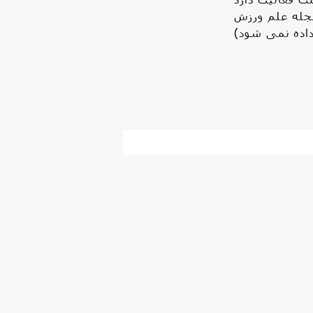
مجله علم ورزش https://www.instagram.com/elmevarzesh/  با ما👇 ( مشاوره و سوالات مربوط به