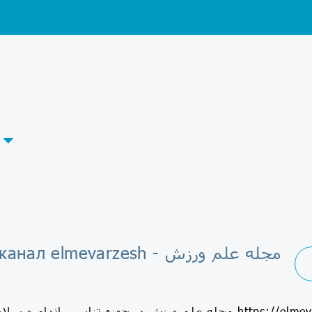
Telegram-канал elmevarzesh - مجله علم ورزش
مجله علم ورزش در حوزه تناسب اند https://elmevarzesh.com — اینستاگرام