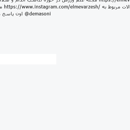
ارتباط
اون پاسخ داده نمی شود) @demasoni