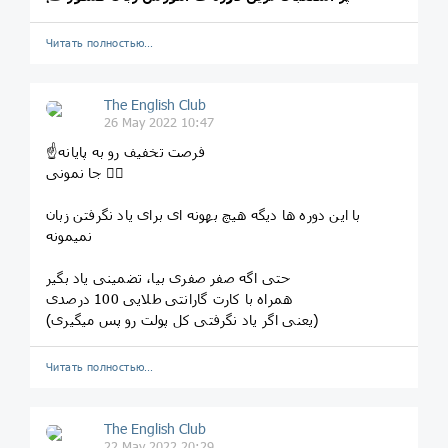
Читать полностью…
The English Club
26 May 2022 10:47
☝️فرصت تخفیف رو به پایانه
جا نمونی 🏃‍♂
با این دوره ها دیگه هیچ بهونه ای برای یاد نگرفتن زبان
نمیمونه
حتی اگه صفر صفری بیا، تضمینی یاد بگیر
همراه با کارت گارانتی طلایی 100 درصدی
(یعنی اگر یاد نگرفتی کل پولت رو پس میگیری)
Читать полностью…
The English Club
22 May 2022 20:29