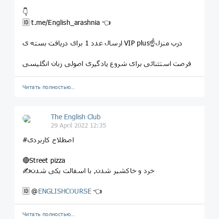
👇
🆔 t.me/English_arashnia 👈
ارسال عدد 1 برای دریافت بسته ی VIP plus☝️درب منزل
فرصت استثنائی برای شروع یادگیری اصولی زبان انگلیسی
Читать полностью…
The English Club
29 April 2022 12:35
#اصطلاح کاربردی
🔴Street pizza
✍خرد و خاکشیر شدن, با اسفالت یکی شدن
🆔 @
ENGLISHCOURSE
👈
Читать полностью…