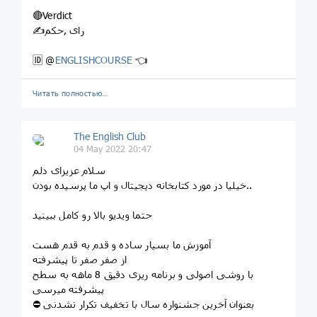
🔴Verdict
✍رای ,حکم
🆔 @
ENGLISHCOURSE
👈
Читать полностью…
The English Club
04 May 2022 20:47
سلام عزیزای دلم
خیلیا در مورد ‌کتابخانه دیجیتال و اپ ما پرسیده بودن..
حتما ویدیو بالا رو کامل ببینید
آموزش ما بسیار ساده و قدم به قدم هست
از صفر صفر تا پیشرفته
با روشی اصولی و برنامه ریزی دقیق 8 ماهه به سطح
پیشرفته میرسی
⛔️ بعنوان آخرین جشنواره سال با تخفیف تکرار نشدنی