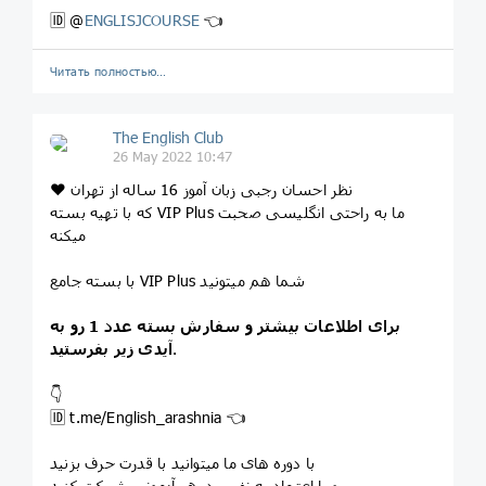
🆔 @
ENGLISJCOURSE
👈
Читать полностью…
The English Club
26 May 2022 10:47
❤️ نظر احسان رجبی زبان آموز 16 ساله از تهران
که با تهیه بسته VIP Plus ما به راحتی انگلیسی صحبت
میکنه
با بسته جامع VIP Plus شما هم میتونید
برای اطلاعات بیشتر و سفارش بسته عدد 1 رو به
.
آیدی زیر بفرستید
👇
🆔 t.me/English_arashnia 👈
با دوره های ما میتوانید با قدرت حرف بزنید
و با اعتماد به نفس در هر آزمونی شرکت کنید.