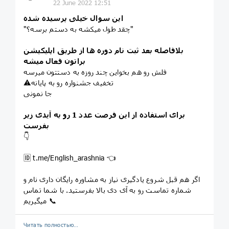
22 June 2022 12:51
این سوال خیلی پرسیده شده
"چقد طول میکشه به دستم برسه؟"
بلافاصله بعد ثبت نام دوره ها از طریق اپلیکیشن
براتون فعال میشه
فلش رو هم بخواین چند روزه به دستتون میرسه
⚠️تخفیف جشنواره رو به پایانه
جا نمونی
برای استفاده از این فرصت عدد 1 رو به آیدی زیر
بفرست
👇
🆔 t.me/English_arashnia 👈
اگر هم قبل شروع یادگیری نیاز به مشاوره رایگان داری نام و
شماره تماست رو به آی دی بالا بفرستید. با شما تماس
میگیریم 📞
Читать полностью…