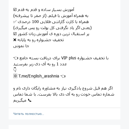
☑️ آموزش بسیار ساده و قدم به قدم
به همراه آموزش با فیلم. (از صفر تا پیشرفته)
✅ همراه با کارت گارانتی طلایی 100 درصدی
(یعنی اگر یاد نگرفتی کل پولت رو پس میگیری)
☑️ پر استقبال ترین دوره ی آموزش زبان کشور
❌ تخفیف جشنواره رو به پایانه
جا نمونی
👈 برای دریافت بسته جامع VIP plus با تخفیف جشنواره
عدد 1 رو به آی دی زیر بفرستید
👇
🆔 T.me/English_arashnia 👈
اگر هم قبل شروع یادگیری نیاز به مشاوره رایگان داری نام و
شماره تماس خودت رو به آی دی بالا بفرست. با شما تماس
میگیریم 📞
Читать полностью…