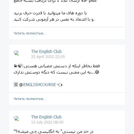
ارسال عدد 1 برای دریافت بسته جامع VIP plus
با دوره های ما میتوانید با قدرت حرف بزنید
و با اعتماد به نفس در هر آزمونی شرکت کنید.
Читать полностью…
The English Club
25 April 2022 22:05
💫🍃:فقط بخاطر اینکه از دستش عصبانی هستی
به این معنی نیست که دیگه دوستش نداری...😅
🆔 @
ENGLISHCOURSE
👈
Читать полностью…
The English Club
13 July 2022 08:00
"در حد من نیستی" به انگلیسی چی میشه؟