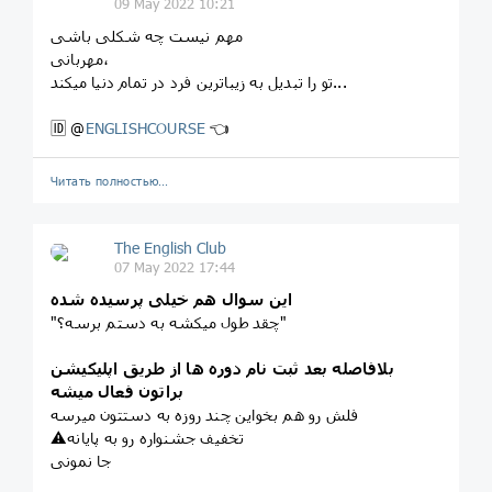
09 May 2022 10:21
مهم نیست چه شکلی باشی
مهربانی،
تو را تبدیل به زیباترین فرد در تمام دنیا میکند...
🆔 @
ENGLISHCOURSE
👈
Читать полностью…
The English Club
07 May 2022 17:44
این سوال هم خیلی پرسیده شده
"چقد طول میکشه به دستم برسه؟"
بلافاصله بعد ثبت نام دوره ها از طریق اپلیکیشن
براتون فعال میشه
فلش رو هم بخواین چند روزه به دستتون میرسه
⚠️تخفیف جشنواره رو به پایانه
جا نمونی