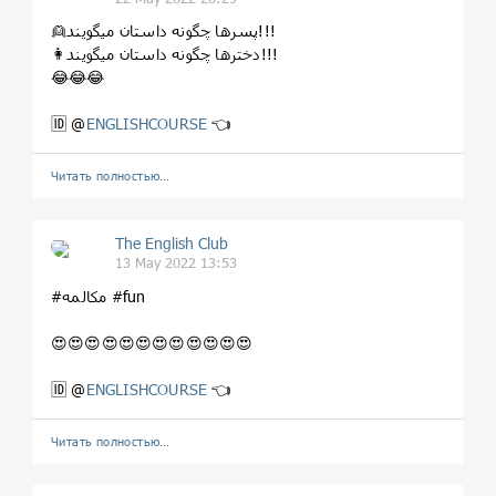
👱پسرها چگونه داستان میگویند!!!
👩دخترها چگونه داستان میگویند!!!
😂😂😂
🆔 @
ENGLISHCOURSE
👈
Читать полностью…
The English Club
13 May 2022 13:53
#مکالمه #fun
😍😍😍😍😍😍😍😍😍😍😍😍
🆔 @
ENGLISHCOURSE
👈
Читать полностью…