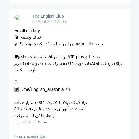
The English Club
27 April 2022 20:06
🔫call of duty
💣 ندای وظیفه
🧨 تا به حال به معنی این عبارت فکر کرده بودین؟
🛡برای دریافت بسته ی جامع VIP plus عدد 1 و
برای دریافت اطلاعات دوره های مجازی عدد 6 رو به آیدی زیر
ارسال کنید.
👇
🆔 T.me/English_arashnia 👈
یادگیری زبان با تکنیک های بسیار جذاب.
80 ساعت آموزش ساده و قدم به قدم
از مقدماتی تا پیشرفته
+ هدیه اپلیکیشن
Читать полностью…