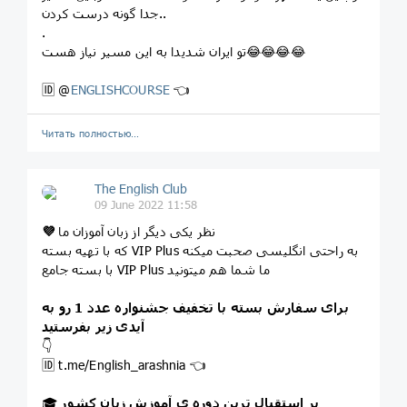
جدا گونه درست کردن..
.
تو ایران شدیدا به این مسیر نیاز هست😂😂😂😂
🆔 @
ENGLISHCOURSE
👈
Читать полностью…
The English Club
09 June 2022 11:58
نظر یکی دیگر از زبان آموزان ما
💜
که با تهیه بسته VIP Plus به راحتی انگلیسی صحبت میکنه
با بسته جامع VIP Plus ما شما هم میتونید
برای سفارش بسته با تخفیف جشنواره عدد 1 رو به
آیدی زیر بفرستید
👇
🆔 t.me/English_arashnia 👈
پر استقبال ترین دوره ی آموزش زبان کشور
🎓