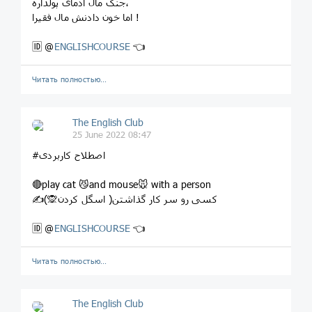
جنگ مال آدمای پولداره،
اما خون دادنش مال فقیرا !
🆔 @
ENGLISHCOURSE
👈
Читать полностью…
The English Club
25 June 2022 08:47
#اصطلاح کاربردی
🔴play cat 😼and mouse🐭 with a person
✍کسی رو سر کار گذاشتن( اسگل کردن🙊)
🆔 @
ENGLISHCOURSE
👈
Читать полностью…
The English Club