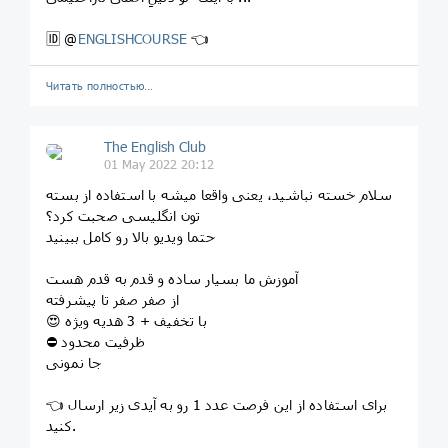
🆔 @
ENGLISHCOURSE
👈
Читать полностью…
The English Club
01 May 2022 20:12
سلام خسته نباشید، یعنی واقعا میشه با استفاده از بسته
تون انگلیسی صحبت کرد؟
حتما ویدیو بالا رو کامل ببینید
آموزش ما بسیار ساده و قدم به قدم هست
از صفر صفر تا پیشرفته
😍 با تخفیف + 3 هدیه ویژه
⛔️ ظرفیت محدود
جا نمونی
👈 برای استفاده از این فرصت عدد 1 رو به آیدی زیر ارسال
کنید.