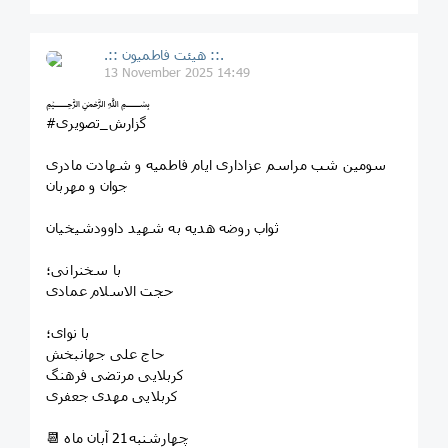
.:: هیئت فاطمیون ::.
13 November 2025 14:49
﷽‌
#گزارش_تصویری
سومین شب مراسم عزاداری ایام فاطمیه و شهادت مادری
جوان و مهربان
ثواب روضه هدیه به شهید داوودشیخیان
با سخنرانی؛
حجت الاسلام عمادی
با نوای؛
حاج علی جهانبخش
کربلایی مرتضی فرهنگ
کربلایی مهدی جعفری
📆 چهارشنبه21 آبان ماه