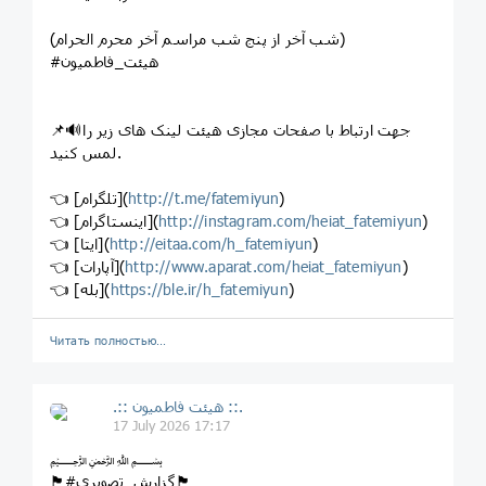
(شب آخر از پنج شب مراسم آخر محرم الحرام)
#هیئت_فاطمیون
📌🔊جهت ارتباط با صفحات مجازی هیئت لینک های زیر را
لمس کنید.
)
http://t.me/fatemiyun
👈 [تلگرام](
)
http://instagram.com/heiat_fatemiyun
👈 [اینستاگرام](
)
http://eitaa.com/h_fatemiyun
👈 [ایتا](
)
http://www.aparat.com/heiat_fatemiyun
👈 [آپارات](
)
https://ble.ir/h_fatemiyun
👈 [بله](
Читать полностью…
.:: هیئت فاطمیون ::.
17 July 2026 17:17
﷽⁦
🏴#گزارش_تصویری🏴