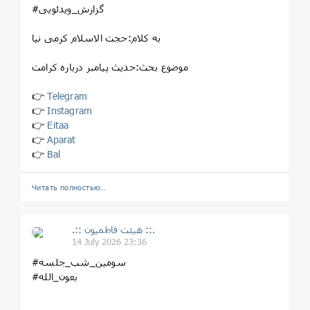
#گزارش_ویدئویی
به کلام:حجت الاسلام کرمی نیا
موضوع بحث:حدیث پیامبر درباره کرامت
👉
Telegram
👉
Instagram
👉
Eitaa
👉
Aparat
👉
Bal
Читать полностью…
.:: هیئت فاطمیون ::.
14 July 2026 23:36
#سومین_شب_جلسه
#بعون_الله