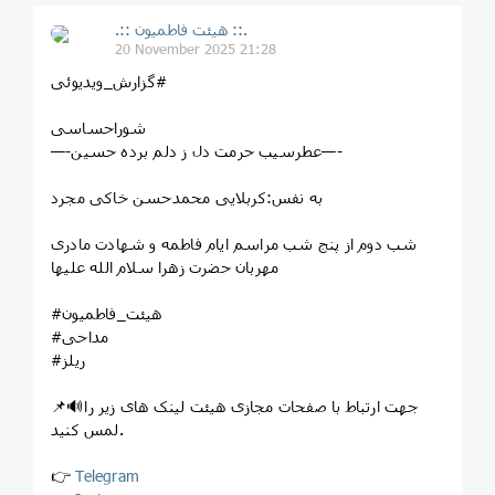
.:: هیئت فاطمیون ::.
20 November 2025 21:28
⁨ #گزارش_ویدیوئی
شوراحساسی
—-عطرسیب حرمت دل ز دلم برده حسین—-
به نفس:کربلایی محمدحسن خاکی مجرد
شب دوم از پنج شب مراسم ایام فاطمه و شهادت مادری
مهربان حضرت زهرا سلام الله علیها
#هیئت_فاطمیون
#مداحی
#ریلز⁩
📌🔊جهت ارتباط با صفحات مجازی هیئت لینک های زیر را
لمس کنید.
👉
Telegram