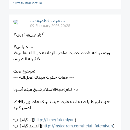
Читать полностью…
.:: هیئت فاطمیون ::.
09 February 2026 20:28
#گزارش_ویدئویی
#سخنرانی
💠ویژه برنامه ولادت حضرت صاحب الزمان عجل الله تعالی
فرجه الشریف💠
موضوع بحث:
--- صفات حضرت مهدی عجل‌الله ---
به کلام:حجةالاسلام شیخ میثم آسوپا
📌🔊جهت ارتباط با صفحات مجازی هیئت لینک های زیر را
لمس کنید.
)
http://t.me/fatemiyun
👈 [تلگرام](
)
http://instagram.com/heiat_fatemiyun
👈 [اینستاگرام](