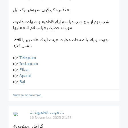
به نفس: کربلایی سروش برگ نیل
شب دوم از پنج شب مراسم ایام فاطمیه و شهادت مادری
مهربان حضرت زهرا سلام الله علیها
📌🔊جهت ارتباط با صفحات مجازی هیئت لینک های زیر را
لمس کنید.
👉
Telegram
👉
Instagram
👉
Eitaa
👉
Aparat
👉
Bal
Читать полностью…
.:: هیئت فاطمیون ::.
16 November 2025 21:58
#گزارش_ویدئویی