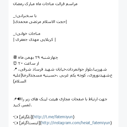
️مراسم قرائت مناجات ماه مبارک رمضان
_با سخنرانی؛
|حجت الاسلام مرتضی محمدی|
_مناجات خوانی؛
| کربلایی مهدی جعفری |
📆 چهارشنبه ۲۹ بهمن ماه
⏰ از ساعت ۲۰
📍 شهرزیبا،بلوار جوانمردان،خیابان شهید فرساد شرقی،
خ‌شهیدنوروزی، کوچه یکم غربی ،حسینیه مسجدالرضا(علیه
السلام)
📌🔊جهت ارتباط با صفحات مجازی هیئت لینک های زیر را
لمس کنید.
)
http://t.me/fatemiyun
👈 [تلگرام](
)
http://instagram.com/heiat_fatemiyun
👈 [اینستاگرام](