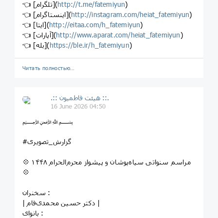
)
http://t.me/fatemiyun
👈 [تلگرام](
)
http://instagram.com/heiat_fatemiyun
👈 [اینستاگرام](
)
http://eitaa.com/h_fatemiyun
👈 [ایتا](
)
http://www.aparat.com/heiat_fatemiyun
👈 [آپارات](
)
https://ble.ir/h_fatemiyun
👈 [بله](
Читать полностью…
.:: هیئت فاطمیون ::.
16 June 2026 04:50
﷽⁦
#گزارش_تصویری
💠 مراسم سنواتی سیاه‌پوشان و پیشواز محرم‌الحرام ۱۴۴۸
💠
سخنران :
| دکتر حسین محمدی‌فام |
بانوای :