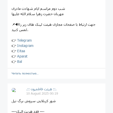
شب دوم مراسم ایام شهادت مادری
مهربان حضرت زهرا سلام الله علیها
📌🔊جهت ارتباط با صفحات مجازی هیئت لینک های زیر را
لمس کنید.
👉
Telegram
👉
Instagram
👉
Eitaa
👉
Aparat
👉
Bal
Читать полностью…
.:: هیئت فاطمیون ::.
10 August 2025 00:19
شور کربلایی سروش برگ نیل
—-فقد هربت الیک —-