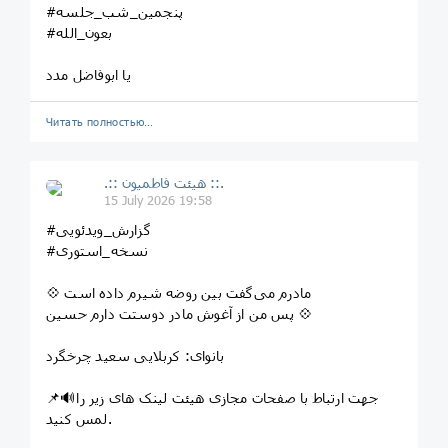
#پنجمین_شب_جلسه
#بعون_الله
یا ابوفاضل مدد
Читать полностью…
.:: هیئت فاطمیون ::.
15 July 2026 19:58
#گزارش_ویدئویی
#نسخه_استوری
💠 مادرم می‌گفت بین روضه شیرم داده است
پس من از آغوش مادر دوستت دارم حسین 💠
بانوای‌: کربلایی سعید چرخگرد
📌🔊جهت ارتباط با صفحات مجازی هیئت لینک های زیر را
لمس کنید.