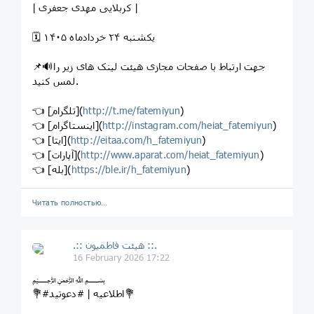
| کربلایی مهدی جعفری |
🗓 یکشنبه ۲۴ خرداد‌ماه ۱۴۰۵
‎📌🔊جهت ارتباط با صفحات مجازی هیئت لینک های زیر را
لمس کنید.
)
http://t.me/fatemiyun
‎👈 [تلگرام](
)
http://instagram.com/heiat_fatemiyun
‎👈 [اینستاگرام](
)
http://eitaa.com/h_fatemiyun
‎👈 [ایتا](
)
http://www.aparat.com/heiat_fatemiyun
‎👈 [آپارات](
)
https://ble.ir/h_fatemiyun
‎👈 [بله](
Читать полностью…
.:: هیئت فاطمیون ::.
16 February 2026 17:22
﷽⁦
💐#اطلاعیه | #دعوتید💐