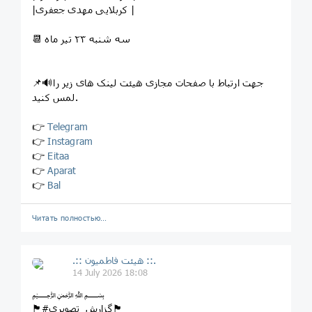
|کربلایی مهدی جعفری |
📆 سه شنبه ۲۳ تیر ماه
📌🔊جهت ارتباط با صفحات مجازی هیئت لینک های زیر را
لمس کنید.
👉
Telegram
👉
Instagram
👉
Eitaa
👉
Aparat
👉
Bal
Читать полностью…
.:: هیئت فاطمیون ::.
14 July 2026 18:08
﷽⁦
🏴#گزارش_تصویری🏴