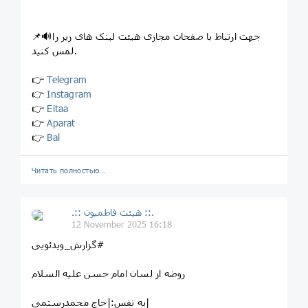
📌🔊جهت ارتباط با صفحات مجازی هیئت لینک های زیر را
لمس کنید.
👉
Telegram
👉
Instagram
👉
Eitaa
👉
Aparat
👉
Bal
Читать полностью…
.:: هیئت فاطمیون ::.
12 November 2025 16:18
⁨ #گزارش_ویدئویی
روضه از لسان امام حسن علیه السلام
به نفس:|حاج محمدرستمی|