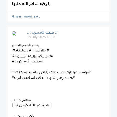
یا رقیه سلام الله علیها
Читать полностью…
.:: هیئت فاطمیون ::.
14 July 2026 18:04
﷽⁦
🏴#اطلاعیه | #دعوتید🏴
#مثلی_لایبایع_مثلی_یزید
#مشت_گره_کرده✊
*مراسم عزاداری شب های پایانی ماه محرم ۱۴۴۸*
*به یاد رهبر شهید انقلاب اسلامی ایران*
_سخنرانی ؛
| شیخ عبدالله کرمی نیا |
_ذکر مصیبت ؛