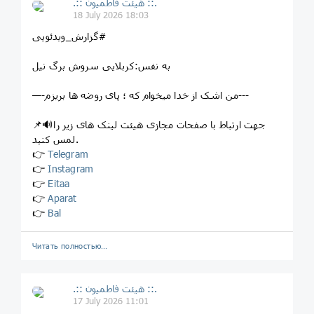
.:: هیئت فاطمیون ::.
18 July 2026 18:03
⁨ #گزارش_ویدئویی
به نفس:کربلایی سروش برگ نیل
—-من اشک از خدا میخوام که ؛ پای روضه ها بریزم---
📌🔊جهت ارتباط با صفحات مجازی هیئت لینک های زیر را
لمس کنید.
👉
Telegram
👉
Instagram
👉
Eitaa
👉
Aparat
👉
Bal
Читать полностью…
.:: هیئت فاطمیون ::.
17 July 2026 11:01