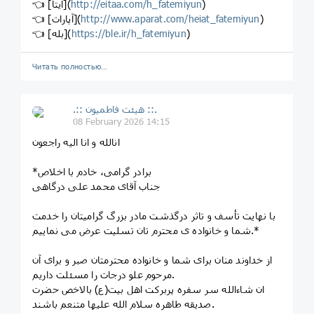
)
http://eitaa.com/h_fatemiyun
👈 [ایتا](
)
http://www.aparat.com/heiat_fatemiyun
👈 [آپارات](
)
https://ble.ir/h_fatemiyun
👈 [بله](
Читать полностью…
.:: هیئت فاطمیون ::.
08 February 2026 14:15
انالله و انا الیه راجعون
*برادر گرامی، خادم با اخلاص
جناب آقای محمد علی درگاهی
با نهایت تأسف و تاثر درگذشت مادر بزرگ گرامیتان را خدمت
شما و خانواده ی محترم تان تسلیت عرض می نماییم.*
از خداوند منان برای شما و خانواده محترمتان صبر و برای آن
مرحوم علو درجات را مسئلت داریم.
ان شاءالله سر سفره پربرکت اهل بیت(ع) بالاخص حضرت
صدیقه طاهره سلام الله علیها متنعم باشند.