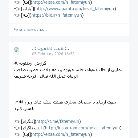
)
http://eitaa.com/h_fatemiyun
👈 [ایتا](
)
http://www.aparat.com/heiat_fatemiyun
👈 [آپارات](
)
https://ble.ir/h_fatemiyun
👈 [بله](
Читать полностью…
.:: هیئت فاطمیون ::.
05 February 2026 16:53
#گزارش_ویدئویی
نمایی از حال و هوای جلسه ویژه برنامه ولادت حضرت صاحب
الزمان عجل الله تعالی فرجه شریف
📌🔊جهت ارتباط با صفحات مجازی هیئت لینک های زیر را
لمس کنید.
)
http://t.me/fatemiyun
👈 [تلگرام](
)
http://instagram.com/heiat_fatemiyun
👈 [اینستاگرام](
)
http://eitaa.com/h_fatemiyun
👈 [ایتا](