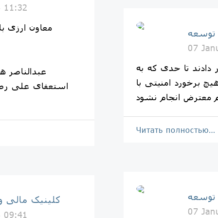
6 11:32
معاون ارزی ب
 توسعه
07 Jan
 دادند تا حدی که به
عبدالناصر ه
چ برخورد امنیتی با
استعفای علی رضا 
 معترض انجام نشود
Читать полностью…
 توسعه
کلینیک مالی و
07 Jan
6 09:41