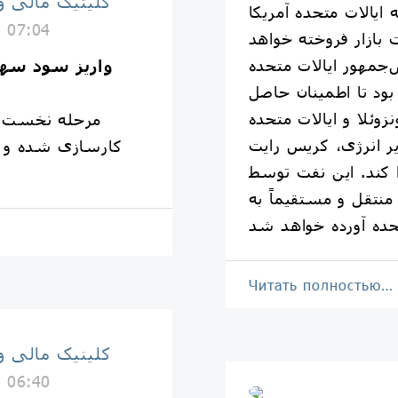
کلینیک مالی و
ایالات متحده آمریکا
6 07:04
 بازار فروخته خواهد
‌جمهور ایالات متحده
واریز سود سهام عدالت 
بود تا اطمینان حاصل
وئلا و ایالات متحده
ر انرژی، کریس رایت
را کند. این نفت توسط
نتقل و مستقیماً به
Читать полностью…
کلینیک مالی و
6 06:40