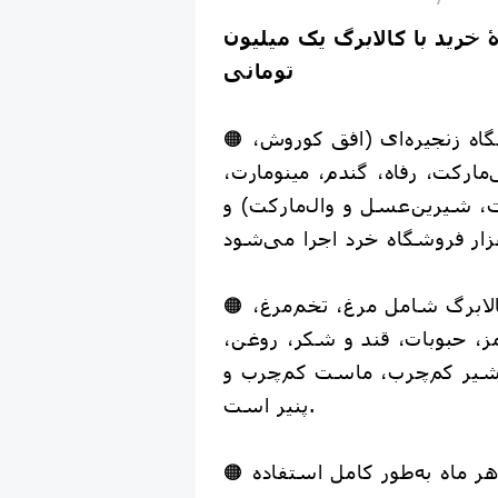
 خرید با کالابرگ یک میلیون
تومانی
🟠 طرح در ۱۱ فروشگاه زنجیره‌ای (افق کوروش،
ی‌مارکت، رفاه، گندم، مینومارت،
، شیرین‌عسل و وال‌مارکت) و
🟠 اقلام کالایی کالابرگ شامل مرغ، تخم‌مرغ،
، حبوبات، قند و شکر، روغن،
 شیر کم‌چرب، ماست کم‌چرب و
پنیر است.
🟠 درصورتی که اعتبار هر ماه به‌طور کامل استفاده