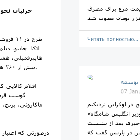
قیمت مرغ برای مصرف
جزئیات نحوۀ
Читать полностью…
اتکا، جانبو، دیل
هایپرفمیلی، هفت
بیش از ۲۶۰ هزار فروشگاه خرد اجرا می‌شود.
 توسعه
07 Jan
گوشت قرمز
 در اوکراین نزدیکیم
ماکارونی، برنج،
«کایر استارمر» نخست‌وزیر انگلیس شامگاه
بری بعد از نشست
ن در پاریس گفت که