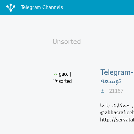
Telegram Channels
نیک مالی واقتصادی
توسعه
21167
 همکاری با ما
مین تبلیغات @FGAccAdmin https://www.instagram.com/abbasrafiee_