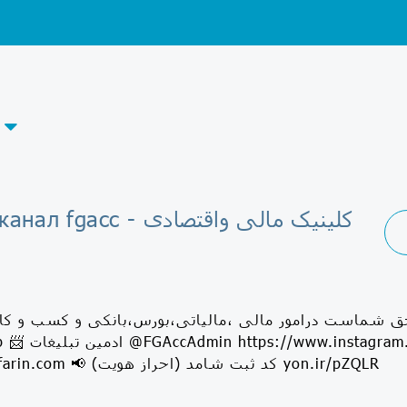
Telegram-канал fgacc - کلی
ق شماست درامور مالی ،مالیاتی،بورس،بانکی و کسب و کار
@abbasrafieeb 📨 اد
http://servatafarin.com 📢 کد ثبت شامد (احراز هویت)‌ yon.ir/pZQLR