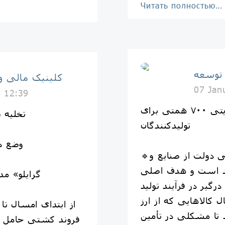
Читать полностью…
 توسعه
کلینیک مالی و
07 Jan
6 12:39
تصویب بستۀ حمایتی ۷۰۰ همتی برای
تخلیه ۱۳.۵ میلیون تن کالای اساسی
تولیدکنندگان
▪️وضع 
🔹سخنگوی دولت: بستۀ حمایتی دولت از صنایع و
ی تولیدی شامل ۷ بند است و هدف اصلی
گیر در فرآیند تولید
ل کالاهایی که از ارز
 تا مشکلی در تأمین
فروند کشتی حامل ک