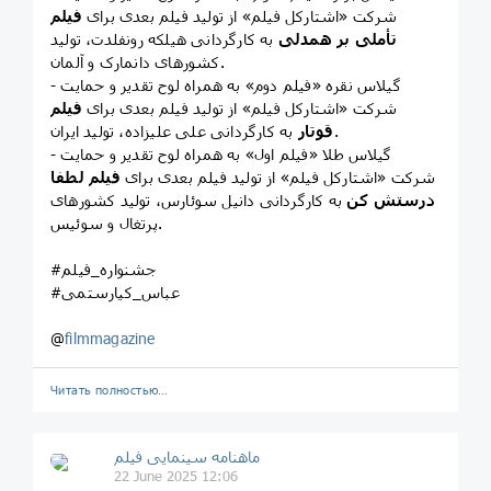
شرکت «اشتارکل فیلم» از تولید فیلم بعدی برای
فیلم
تأملی بر همدلی
به کارگردانی هیلکه رونفلدت، تولید
کشورهای دانمارک و آلمان.
- گیلاس نقره «فیلم دوم» به همراه لوح تقدیر و حمایت
شرکت «اشتارکل فیلم» از تولید فیلم بعدی برای
فیلم
به کارگردانی علی علیزاده، تولید ایران.
قوتار
- گیلاس طلا «فیلم اول» به همراه لوح تقدیر و حمایت
شرکت «اشتارکل فیلم» از تولید فیلم بعدی برای
فیلم لطفا
درستش کن
به کارگردانی دانیل سوئارس، تولید کشورهای
پرتغال و سوئیس.
#جشنواره_فیلم
#عباس_کیارستمی
@
filmmagazine
Читать полностью…
ماهنامه سینمایی فیلم
22 June 2025 12:06