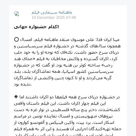
ماهنامه سینمایی فیلم
19 December 2025 07:48
کدام جشنواره جهانی!
⭕️ مینا ایران فدا: علی موسوی منتقد ماهنامه فیلم، امسال
همچون سال‌های گذشته در جشنواره فیلم سن‌سباستین و
دریای سرخ حضور داشت. نکته‌ای که توجه او را به خود جلب
کرد، اکران گسترده و واکنش مخاطبان به فیلم «صدای هند
رجب» ساخته کوثر بن هنیه بود. او گفت که در جشنواره
سن‌سباستینِ کشور اسپانیا، همه تماشاگران بلند، بلند
گریه می‌کردند و او تا کنون چنین واکنشی از تماشاگران
ندیده بود.
🔶 در جشنواره دریای سرخ همه فیلم‌ها دو اکران داشتند اما
این فیلم چهار اکران داشت. این فیلم داستان واقعی
کشته‌شدن، دختر پنج ساله فلسطینی در نوار غزه به دست
نیروهای صهیونیستی و امسال نماینده تونس در مراسم
اسکار است. برد پیت، واکین فینیکس و آلفونسو کوارون از
جمله تهیه‌کنندگان اجرایی آن هستند و این اثر به همراه فیلم
ارزش احساسی بالاترین شانس را در کسب اسکار دارد.