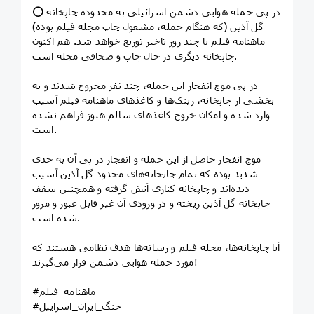
⭕️ در پی حمله هوایی دشمن اسرائیلی به محدوده چاپخانه
گل آذین (که هنگام حمله، مشغول چاپ مجله فیلم بوده)
ماهنامه فیلم با چند روز تاخیر توزیع خواهد شد. هم اکنون
چاپخانه دیگری در حال چاپ و صحافی مجله است.
در پی موج انفجار این حمله، چند نفر مجروح شدند و به
بخشی از چاپخانه، زینک‌ها و کاغذ‌های ماهنامه فیلم آسیب
وارد شده و امکان خروج کاغذهای سالم هنوز فراهم نشده
است.
موج انفجار حاصل از این حمله و انفجار در پی آن به حدی
شدید بوده که تمام چاپخانه‌های محدود گل آذین آسیب
دیده‌اند و چاپخانه کناری آتش گرفته و همچنین سقف
چاپخانه گل آذین ریخته و درِ ورودی آن غیر قابل عبور و مرور
شده است.
آیا چاپخانه‌ها، مجله فیلم و رسانه‌ها هدف نظامی هستند که
مورد حمله هوایی دشمن قرار می‌گیرند!
#ماهنامه_فیلم
#جنگ_ایران_اسراییل