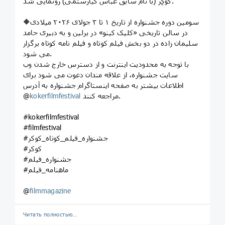
کوکِر (با نام سابق عباس کیارستمی) رونمایی شد.
🔶سومین دوره جشنواره از تاریخ ۱ تا ۳ جولای ۲۰۲۶ میلادی
در سالن تاریخی «کلیک کینو» در برلین و به دبیری حامد
سلیمان زاده در دو بخش فیلم کوتاه و فیلم نامه کوتاه برگزار
می شود.
با توجه به محدودیت اینترنت و از دسترس خارج شدن وب
سایت جشنواره، از علاقه مندان دعوت می شود برای
اطلاعات بیشتر به صفحه اینستاگرام جشنواره به آدرس
مراجعه کنند.
kokerfilmfestival
@
#kokerfilmfestival
#filmfestival
#جشنواره_فیلم_کوتاه_کوکر
#کوکر
#جشنواره_فیلم
#ماهنامه_فیلم
@
filmmagazine
Читать полностью…