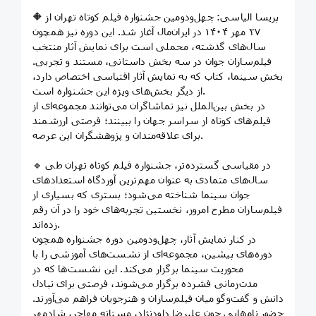
🔶 پریسا الیاسی: چهل‌ودومین جشنواره فیلم کوتاه تهران از
۲۷ مهر ۱۴۰۴ در ایران‌مال آغاز شد. این دوره نیز همچون
سال‌های گذشته، محملی است برای نمایش آثار منتخب
فیلم‌سازان جوان در سه بخش داستانی، مستند و تجربی.
بخش سینما، کتاب که به نمایش آثار اقتباسی اختصاص دارد،
از دیگر بخش‌های ویژه این جشنواره است.
در بخش بین‌الملل نیز تماشاگران می‌توانند مجموعه‌ای از
فیلم‌های کوتاه از سراسر جهان را ببینند؛ فرصتی ارزشمند
برای علاقه‌مندان و پژوهشگران این عرصه.
🔹 در مقیاسی گسترده‌تر، جشنواره فیلم کوتاه تهران طی
سال‌های متمادی به عنوان مهم‌ترین آوردگاه استعدادهای
جوان سینما شناخته می‌شود؛ بستری که بسیاری از
فیلم‌سازان مطرح امروز، نخستین تجربه‌های خود را در آن رقم
زده‌اند.
در کنار نمایش آثار، چهل‌ودومین دوره جشنواره همچون
دوره‌های پیشین، مجموعه‌ای از نشست‌های آموزشی را با
محوریت سینما برگزار می‌کند. این نشست‌ها که در
مدت‌زمانی فشرده برگزار می‌شوند، فرصتی برای تبادل
دانش و گفت‌وگو میان فیلم‌سازان و هنرجویان فراهم می‌آورند.
حضور نام‌هایی چون علیرضا داودنژاد، مستانه مهاجر، شادمهر