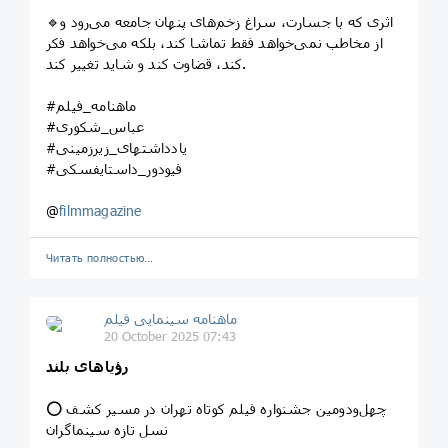
🔹اثری که با جسارت، سراغ زخم‌های پنهان جامعه می‌رود و
از مخاطب نمی‌خواهد فقط تماشا کند، بلکه می‌خواهد فکر
کند، قضاوت کند و شاید تغییر کند.
#ماهنامه_فیلم
#عباس_شکوری
#یادداشتهای_زیرزمینی
#فیودور_داستایفسکی
@
filmmagazine
Читать полностью…
ماهنامه سینمایی فیلم
20 October 2025 07:43
رؤیاهای بلند
⭕️ چهل‌ودومین جشنواره فیلم کوتاه تهران در مسیر کشف
نسل تازه سینماگران