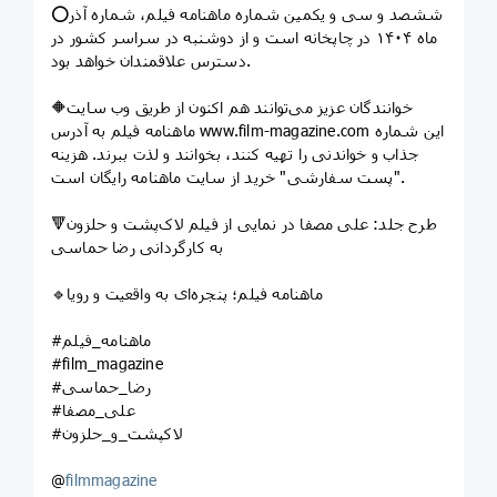
⭕️ششصد و سی و یکمین شماره ماهنامه فیلم، شماره آذر
ماه ۱۴۰۴ در چاپخانه است و از دوشنبه در سراسر کشور در
دسترس علاقمندان خواهد بود.
🔶خوانندگان عزیز می‌توانند هم اکنون از طریق وب سایت
ماهنامه فیلم به آدرس www.film-magazine.com این شماره
جذاب و خواندنی را تهیه کنند، بخوانند و لذت ببرند. هزینه
"پست سفارشی" خرید از سایت ماهنامه رایگان است.
🔻طرح جلد: علی مصفا در نمایی از فیلم لاک‌پشت و حلزون
به کارگردانی رضا حماسی
🔹ماهنامه فیلم؛ پنجره‌ای به واقعیت و رویا
#ماهنامه_فیلم
#film_magazine
#رضا_حماسی
#علی_مصفا
#لاکپشت_و_حلزون
@
filmmagazine