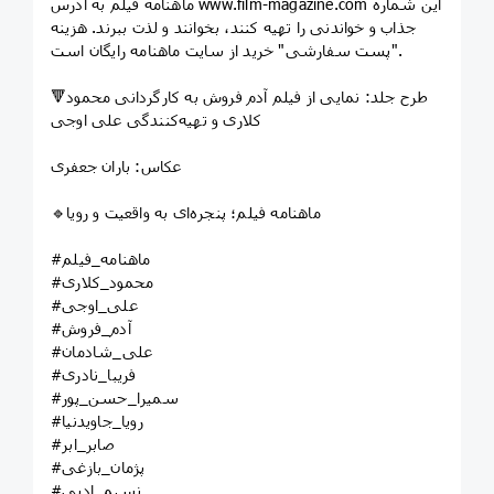
ماهنامه فیلم به آدرس www.film-magazine.com این شماره
جذاب و خواندنی را تهیه کنند، بخوانند و لذت ببرند. هزینه
"پست سفارشی" خرید از سایت ماهنامه رایگان است.
🔻طرح جلد: نمایی از فیلم آدم فروش به کارگردانی محمود
کلاری و تهیه‌کنندگی علی اوجی
عکاس: باران جعفری
🔹ماهنامه فیلم؛ پنجره‌ای به واقعیت و رویا
#ماهنامه_فیلم
#محمود_کلاری
#علی_اوجی
#آدم_فروش
#علی_شادمان
#فریبا_نادری
#سمیرا_حسن_پور
#رویا_جاویدنیا
#صابر_ابر
#پژمان_بازغی
#نسیم_ادبی