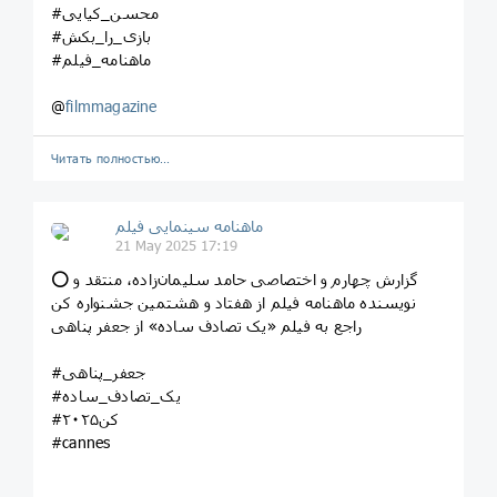
#محسن_کیایی
#بازی_را_بکش
#ماهنامه_فیلم
@
filmmagazine
Читать полностью…
ماهنامه سینمایی فیلم
21 May 2025 17:19
⭕️ گزارش چهارم و اختصاصی حامد سلیمان‌زاده، منتقد و
نویسنده ماهنامه فیلم از هفتاد و هشتمین جشنواره کن
راجع به فیلم «یک تصادف ساده» از جعفر پناهی
#جعفر_پناهی
#یک_تصادف_ساده
#کن۲۰۲۵
#cannes