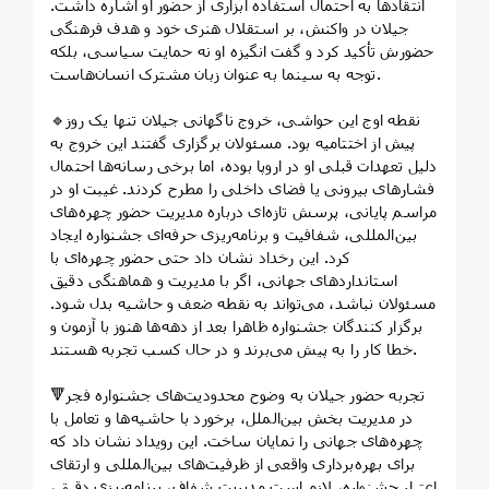
انتقادها به احتمال استفاده ابزاری از حضور او اشاره داشت.
جیلان در واکنش، بر استقلال هنری خود و هدف فرهنگی
حضورش تأکید کرد و گفت انگیزه او نه حمایت سیاسی، بلکه
توجه به سینما به عنوان زبان مشترک انسان‌هاست.
🔹نقطه اوج این حواشی، خروج ناگهانی جیلان تنها یک روز
پیش از اختتامیه بود. مسئولان برگزاری گفتند این خروج به
دلیل تعهدات قبلی او در اروپا بوده، اما برخی رسانه‌ها احتمال
فشارهای بیرونی یا فضای داخلی را مطرح کردند. غیبت او در
مراسم پایانی، پرسش‌ تازه‌ای درباره مدیریت حضور چهره‌های
بین‌المللی، شفافیت و برنامه‌ریزی حرفه‌ای جشنواره ایجاد
کرد. این رخداد نشان داد حتی حضور چهره‌ای با
استانداردهای جهانی، اگر با مدیریت و هماهنگی دقیق
مسئولان نباشد، می‌تواند به نقطه ضعف و حاشیه بدل شود.
برگزار کنندگان جشنواره ظاهرا بعد از دهه‌ها هنوز با آزمون و
خطا کار‌ را به پیش می‌برند و در حال کسب تجربه هستند.
🔻تجربه حضور جیلان به وضوح محدودیت‌های جشنواره فجر
در مدیریت بخش بین‌الملل، برخورد با حاشیه‌ها و تعامل با
چهره‌های جهانی را نمایان ساخت. این رویداد نشان داد که
برای بهره‌برداری واقعی از ظرفیت‌های بین‌المللی و ارتقای
اعتبار جشنواره، لازم است مدیریت شفاف، برنامه‌ریزی دقیق،