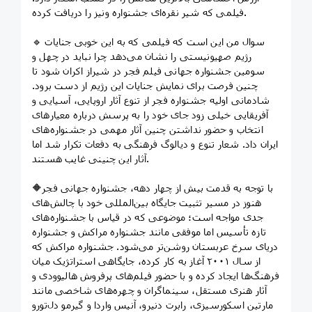
فیلمی که شیر نقره‌ای جشنواره ونیز را دریافت کرده.
🔹 سوال من این است که فیلمی که به این خوبی جنایات
رژیم صهیونیستی را نشان می‌دهد چرا نباید در چهل و
سومین جشنواره جهانی فیلم فجر در شیراز اکران شود تا
چنین فرصت برای نمایش جنایات این رژیم از دست برود.
شادمانی اولیه جشنواره فجر از تنوع آثار اروپایی، آسیایی و
آفریقایی خیلی زود جای خود را به پرسش درباره معیارهای
انتخاب و حضور نداشتن چنین آثار مهمی در جشنواره‌های
ایران داد. شعار تنوع و دیالوگ فرهنگی به دفعات تکرار شد اما
آثار این چنینی غایب هستند.
🔶با توجه به قدمت بیش از چهار دهه، جشنواره جهانی فجر
هنوز در مسیر تثبیت جایگاه بین‌المللی خود با چالش‌های
جدی مواجه است؛ موضوعی که در قیاس با جشنواره‌های
تازه‌ تأسیس اما موفقی مانند جشنواره مراکش و جشنواره
دریای سرخ عربستان روشن‌تر می‌شود. جشنواره مراکش که
از سال ۲۰۰۱ آغاز به کار کرده، جایگاهی استراتژیک میان
فرهنگ‌ها ایجاد کرده و با حضور فیلم‌های پرفروش هالیوودی و
آثار هنری مستقل، سینماگران و چهره‌های شاخصی مانند
مارتین اسکورسیزی، رابرت دنیرو، آنیس واردا و گیرمو دل‌تورو