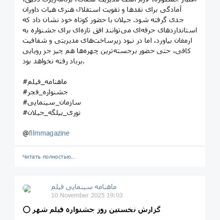
آمادگی برای نقدها و تقویت استقلال هنری هیات داوران
جدی گرفته شود. جیلان با حضور کوتاه خود نشان داد که
استانداردهای حرفه‌ای می‌توانند افق تازه‌ای برای جشنواره به
ارمغان بیاورد، اما در نبود زیرساخت‌های مدیریتی و شفافیت
کافی، حتی حضور برجسته‌ترین چهره‌ها هم چیز جز رویایی
برباد رفته نخواهد بود.
#ماهنامه_فیلم
#جشنواره_فجر
#سازمان_سینمایی
#نوری_بیلگه_جیلان
@
filmmagazine
Читать полностью…
ماهنامه سینمایی فیلم
10 November 2025 19:03
گزارش نخستین روز جشنواره فیلم شهر
⭕️