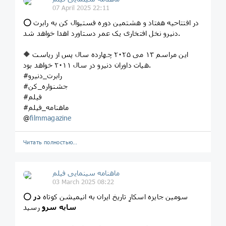
07 April 2025 22:11
⭕️ در افتتاحیه هفتاد و هشتمین دوره فستیوال کن به رابرت
دنیرو نخل افتخاری یک عمر دستاورد اهدا خواهد شد.
🔶 این مراسم ۱۳ می ۲۰۲۵ چهارده سال پس از ریاست
هیات داوران دنیرو در سال ۲۰۱۱ خواهد بود.
#رابرت_دنیرو
#جشنواره_کن
#فیلم
#ماهنامه_فیلم
@
filmmagazine
Читать полностью…
ماهنامه سینمایی فیلم
03 March 2025 08:22
⭕️ سومین جایزه اسکارِ تاریخ ایران به انیمیشن کوتاه
در
سایه سرو
رسید