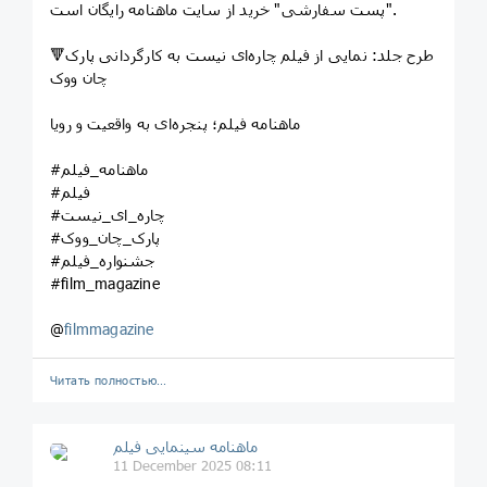
"پست سفارشی" خرید از سایت ماهنامه رایگان است.
🔻طرح جلد: نمایی از فیلم چاره‌ای نیست به کارگردانی پارک
چان ووک
ماهنامه فیلم؛ پنجره‌ای به واقعیت و رویا
#ماهنامه_فیلم
#فیلم
#چاره_ای_نیست
#پارک_چان_ووک
#جشنواره_فیلم
#film_magazine
@
filmmagazine
Читать полностью…
ماهنامه سینمایی فیلم
11 December 2025 08:11