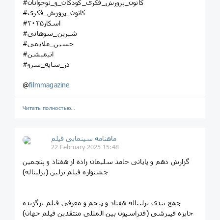
#کانون_پرورش_فکری_کودکان_و_نوجوانان
#کانون_پرورش_فکری
#اسکار۲۰۲۵
#شیرین_سوهانی
#حسین_ملایمی
#انیمیشن
#در_سایه_سرو
@
filmmagazine
Читать полностью…
ماهنامه سینمایی فیلم
22 February 2025 15:48
گزارش دهم و پایانی حامد سلیمان زاده از هفتاد و‌ پنجمین
جشنواره فیلم برلین (برلیناله)
جمع بندی برلیناله هفتاد و پنجم و معرفی فیلم برگزیده
جایزه فیپرشی (فدراسیون بین المللی منتقدین فیلم جهان)