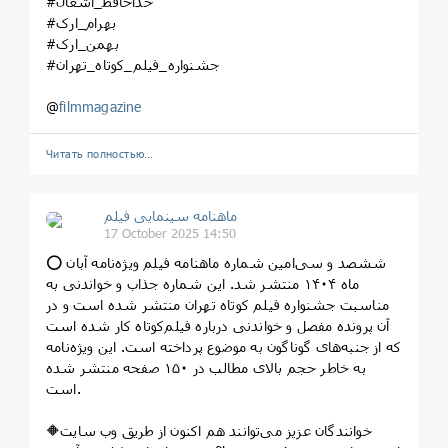
#خداحافظ_آشغال
#بهرام_ارک
#بهمن_ارک
#جشنواره_فیلم_کوتاه_تهران
@
filmmagazine
Читать полностью…
ماهنامه سینمایی فیلم
17 October 2025 14:50
⭕️ ششصد و سی‌امین شماره ماهنامه فیلم ویژه‌نامه آبان
ماه ۱۴۰۴ منتشر شد. این شماره جذاب و خواندنی به
مناسبت جشنواره فیلم کوتاه تهران منتشر شده است و در
آن پرونده مفصل و خواندنی درباره فیلم‌کوتاه کار شده است
که از جنبه‌های گوناگون به موضوع پرداخته است. این ویژه‌نامه
به خاطر حجم بالای مطالب در ۱۵۰ صفحه منتشر شده
است.
🔶خوانندگان عزیز می‌توانند هم اکنون از طریق وب سایت