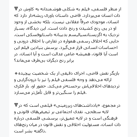
🔻از منظر فلسفی، فیلم به شکلی هوشمندانه به کاوش در
ذات انسان می‌پردازد. قاضی داستان باوری ریشه‌دار دارد که
انسان، موجودی صرفاً عقلانی نیست. بلکه بخشی از وجود
او در پی رنج کشیدن و رنج دادن است. این دیدگاه، بسیار
نزدیک به اگزیستانسیالیسم بدبینانه داستایوفسکی است.
جایی که اخلاق رسمی همواره در تعارض با اخلاق درونی و
احساسات انسانی قرار می‌گیرد. پرسش بنیادین فیلم این
است آیا قانون، همیشه ضامن عدالت است و آیا انسان، در
برابر رنج دیگران بی‌طرف می‌ماند؟
🔹بازیگر نقش قاضی، اجرای دقیقی از یک شخصیت پیچیده
ارائه می‌دهد و وجه فلسفی فیلم را نیز با درون‌گرایی و
تردیدهای اخلاقی‌اش برجسته‌تر می‌کند. حضور او، بار فکری
فیلم را سنگین‌تر و قابل تأمل‌تر می‌سازد.
🔻در مجموع، «یادداشت‌های زیرزمینی» فیلمی است که در
لایه سطحی، نقدی اجتماعی بر تبعیض‌های قانونی و
فرهنگی است و در لایه عمیق‌تر، پرسشی فلسفی درباره
ذات انسان، مسئولیت اخلاقی و نقش قانون در میان رنج‌های
ناگفته بشر است.