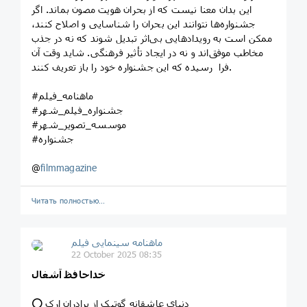
این بدان معنا نیست که از بحران هویت مصون بماند. اگر
جشنواره‌ها نتوانند این بحران را شناسایی و اصلاح کنند،
ممکن است به رویدادهایی بی‌اثر تبدیل شوند که نه در جذب
مخاطب موفق‌اند و نه در ایجاد تأثیر فرهنگی. شاید وقت آن
فرا رسیده که این جشنواره‌ خود را باز تعریف کنند.
#ماهنامه_فیلم
#جشنواره_فیلم_شهر
#موسسه_تصویر_شهر
#جشنواره
@
filmmagazine
Читать полностью…
ماهنامه سینمایی فیلم
22 October 2025 08:35
خداحافظ آشغال
⭕️ دنیای عاشقانه گوتیک از برادران ارک