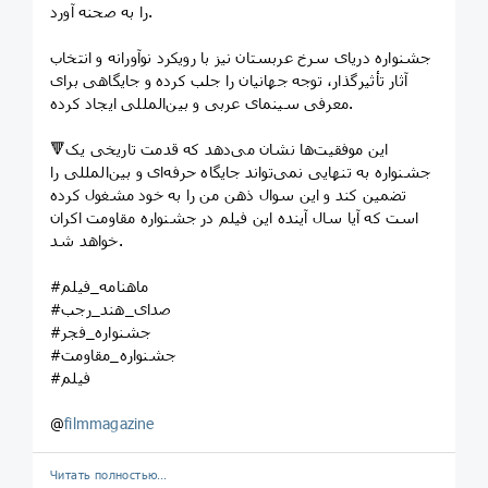
را به صحنه آورد.
جشنواره دریای سرخ عربستان نیز با رویکرد نوآورانه و انتخاب
آثار تأثیرگذار، توجه جهانیان را جلب کرده و جایگاهی برای
معرفی سینمای عربی و بین‌المللی ایجاد کرده.
🔻این موفقیت‌ها نشان می‌دهد که قدمت تاریخی یک
جشنواره به تنهایی نمی‌تواند جایگاه حرفه‌ای و بین‌المللی را
تضمین کند و این سوال ذهن من را به خود مشغول کرده
است که آیا سال آینده این فیلم در جشنواره مقاومت اکران
خواهد شد.
#ماهنامه_فیلم
#صدای_هند_رجب
#جشنواره_فجر
#جشنواره_مقاومت
#فیلم
@
filmmagazine
Читать полностью…