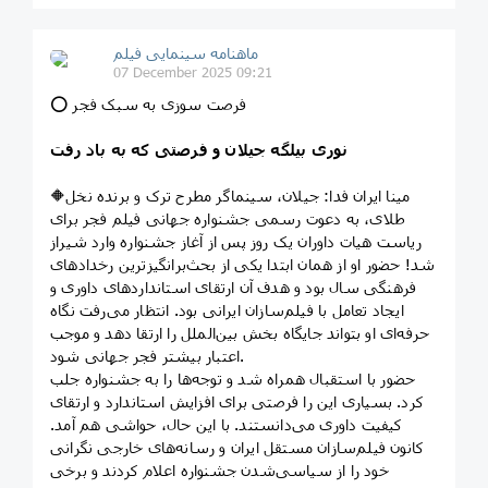
ماهنامه سینمایی فیلم
07 December 2025 09:21
⭕️ فرصت سوزی به سبک فجر
نوری بیلگه جیلان و فرصتی که به باد رفت
🔶مینا ایران فدا: جیلان، سینماگر مطرح ترک و برنده نخل
طلای، به دعوت رسمی جشنواره جهانی فیلم فجر برای
ریاست هیات داوران یک روز پس از آغاز جشنواره وارد شیراز
شد! حضور او از همان ابتدا یکی از بحث‌برانگیزترین رخدادهای
فرهنگی سال بود و هدف آن ارتقای استانداردهای داوری و
ایجاد تعامل با فیلم‌سازان ایرانی بود. انتظار می‌رفت نگاه
حرفه‌ای او بتواند جایگاه بخش بین‌الملل را ارتقا دهد و موجب
اعتبار بیشتر فجر جهانی شود.
حضور با استقبال همراه شد و توجه‌ها را به جشنواره جلب
کرد. بسیاری این را فرصتی برای افزایش استاندارد و ارتقای
کیفیت داوری می‌دانستند. با این حال، حواشی هم آمد.
کانون فیلم‌سازان مستقل ایران و رسانه‌های خارجی نگرانی
خود را از سیاسی‌شدن جشنواره اعلام کردند و برخی