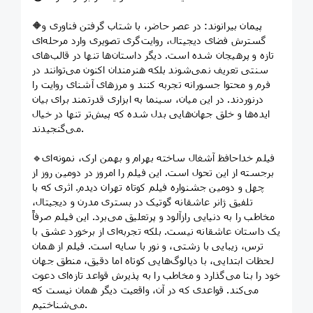
🔶پیمان بیرانوند: در عصر حاضر، با شتاب گرفتن فناوری و
گسترش فضای دیجیتال، روایت‌گری تصویری وارد مرحله‌ای
تازه و پرهیجان شده است. دیگر داستان‌ها تنها در قالب‌های
سنتی تعریف نمی‌شوند بلکه هنرمندان اکنون می‌توانند در
فرم و محتوا جسورانه تجربه کنند و مرزهای آشنای روایت را
درنوردند. در این میان، سینما به ابزاری قدرتمند برای بیان
ایده‌ها و خلق جهان‌هایی بدل شده که پیش‌تر تنها در خیال
می‌گنجیدند.
🔹فیلم خداحافظ آشغال ساخته‌ بهرام و بهمن ارک، نمونه‌ای
برجسته از این تحول است. این فیلم را امروز در دومین روز از
چهل و دومین جشنواره فیلم کوتاه تهران دیدم. اثری که با
تلفیق ژانر عاشقانه گوتیک در بستری مدرن و دیجیتال،
مخاطب را به دنیایی رازآلود و پرتعلیق می‌برد. این فیلم صرفاً
یک داستان عاشقانه نیست. بلکه تجربه‌ای از برخورد عشق با
ترس، زیبایی با زشتی، و نور با سایه است. فیلم از همان
لحظات ابتدایی، با دیالوگ‌هایی کوتاه اما دقیق، منطق جهان
خود را بنا می‌گذارد و مخاطب را به پذیرش قواعد تازه‌ای دعوت
می‌کند. قواعدی که در آن، واقعیت دیگر همان نیست که
می‌شناختیم.