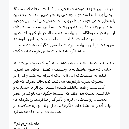
🔻در دل این جهان، موجودی عجیب از کانال‌های فاضلاب سر
برمی‌آورد. ابتدا همچون توهمی به نظر می‌رسد، اما به‌تدریج
با منطق خاص خود، در دل روایت جا خوش می‌کند. این موجود
نماد ترس‌های دفن‌شده و رازهای انسانی است. استعاره‌ای
از آنچه در ناخودآگاه ما پنهان مانده و حالا در تاریکی‌های شهر
سر برآورده است. فیلم با مخاطب خود پیمانی نانوشته
می‌بندد. در این جهان، مرزهای طبیعی دگرگون شده‌اند و تو،
تماشاگر، باید با چشمانی تازه به آن بنگری.
🔹خداحافظ آشغال به قلب ژانر عاشقانه گوتیک نفوذ می‌کند.
جایی که شور عاشقانه با وحشت و تعلیق درهم می‌آمیزد.
فیلم به سنت‌های این ژانر ادای احترام می‌کند و آن را در
بستری مدرن بازتعریف می‌کند. تجربه‌ای بصری که هم
آشناست و هم غافلگیرکننده است. این اثر با جسارت و
خلاقیت، نشان می‌دهد که سینما چگونه می‌تواند در عصر
دیجیتال روایت‌هایی تازه و تأثیرگذار بیافریند. رویکردی که
تولید آن را به نشانه‌ای دلگرم‌کننده از تولد دوباره‌ خلاقیت در
سینمای ایران بدل می‌سازد.
#ماهنامه_فیلم