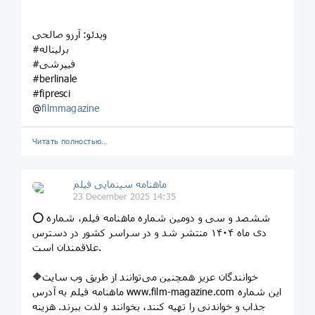
ویدئو: آرزو صالحی
#برلیناله
#فیپرشی
#berlinale
#fipresci
@
filmmagazine
Читать полностью…
ماهنامه سینمایی فیلم
23 December 2025 14:35
⭕️ ششصد و سی و دومین شماره ماهنامه فیلم، شماره
دی ماه ۱۴۰۴ منتشر شد و در سراسر کشور در دسترس
علاقمندان است.
🔶خوانندگان عزیز همچنین می‌توانند از طریق وب سایت
ماهنامه فیلم به آدرس www.film-magazine.com این شماره
جذاب و خواندنی را تهیه کنند، بخوانند و لذت ببرند. هزینه