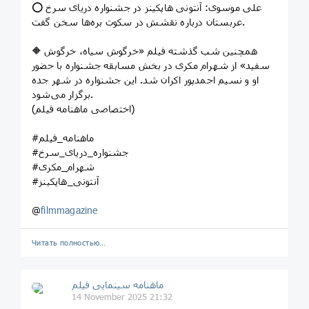
⭕️ علی موسوی: آنتونی هاپکینز در جشنواره دریای سرخ
عربستان درباره نقشش در سکوت بره‌ها سخن گفت.
🔶 همچنین شب گذشته فیلم‌ «خرگوش سیاه، خرگوش
سفید» از شهرام مکری در بخش مسابقه جشنواره با حضور
او و نسیم احمدپور اکران شد. این جشنواره در شهر جده
برگزار می‌شود.
(اختصاصی ماهنامه فیلم)
#ماهنامه_فیلم
#جشنواره_دریای_سرخ
#شهرام_مکری
#آنتونی_هاپکینز
@
filmmagazine
Читать полностью…
ماهنامه سینمایی فیلم
14 November 2025 21:32