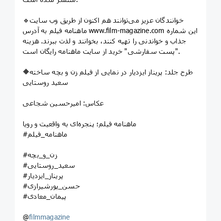
🔹خوانندگان عزیز می‌توانند هم اکنون از طریق وب سایت
ماهنامه فیلم به آدرس www.film-magazine.com این شماره
جذاب و خواندنی را تهیه کنند، بخوانند و لذت ببرند. هزینه
"پست سفارشی" خرید از سایت ماهنامه رایگان است.
🔶طرح جلد: پریناز ایزدیار در نمایی از فیلم زن و بچه ساخته
سعید روستایی
عکاس: امیرحسین شجاعی
ماهنامه فیلم؛ پنجره‌ای به واقعیت و رویا
#ماهنامه_فیلم
#زن_و_بچه
#سعید_روستایی
#پریناز_ایزدیار
#حسن_پورشیرازی
#پیمان_معادی
@
filmmagazine