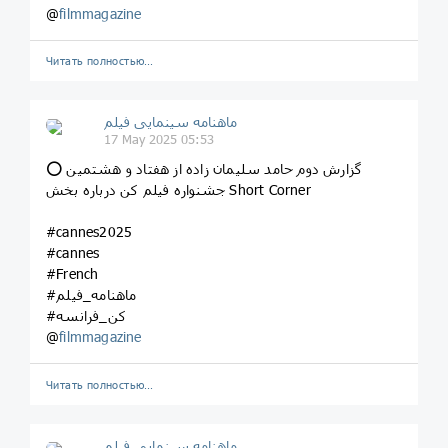
@
filmmagazine
Читать полностью…
ماهنامه سینمایی فیلم
17 May 2025 05:53
⭕️ گزارش دوم حامد سلیمان زاده از هفتاد و هشتمین
جشنواره فیلم کن درباره بخش Short Corner
#cannes2025
#cannes
#French
#ماهنامه_فیلم
#کن_فرانسه
@
filmmagazine
Читать полностью…
ماهنامه سینمایی فیلم