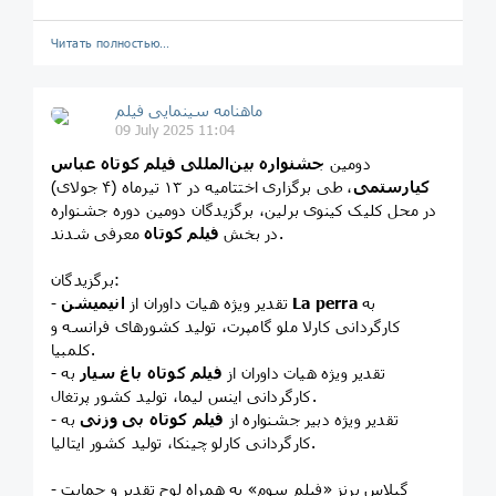
Читать полностью…
ماهنامه سینمایی فیلم
09 July 2025 11:04
دومین
جشنواره بین‌المللی فیلم کوتاه عباس
کیارستمی
، طی برگزاری اختتامیه در ۱۳ تیرماه (۴ جولای)
در‌ محل کلیک کینوی برلین، برگزیدگان دومین دوره جشنواره
معرفی شدند.
در بخش
فیلم کوتاه
برگزیدگان:
به
انیمیشن La perra
- تقدیر ویژه هیات داوران از
کارگردانی کارلا ملو گامپرت، تولید کشورهای فرانسه و
کلمبیا.
- تقدیر ویژه هیات داوران از
فیلم کوتاه باغ سیار
به
کارگردانی اینس لیما، تولید کشور پرتغال.
- تقدیر ویژه دبیر جشنواره از
فیلم کوتاه بی وزنی
به
کارگردانی کارلو چینکا، تولید کشور ایتالیا.
- گیلاس برنز «فیلم سوم» به همراه لوح تقدیر و حمایت