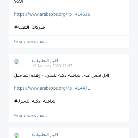
الآن؟
https://www.arabapps.org/?p=414535
#شركات_التقنية
Читать полностью…
اخبار التطبيقات
19 January 2023 13:47
ابل تعمل على شاشة ذكية للمنزل - وهذه التفاصيل!
https://www.arabapps.org/?p=414471
#شاشة_ذكية_للمنزل
Читать полностью…
اخبار التطبيقات