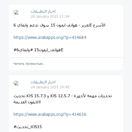
اخبار التطبيقات
26 January 2023 11:34
تقرير - هواتف ايفون 15 سوف تدعم وايفاي 6E الأسرع
https://www.arabapps.org/?p=414684
#هواتف_ايفون15 #وايفاي6E
Читать полностью…
اخبار التطبيقات
24 January 2023 19:49
تحديث iOS 15.7.3 و iOS 12.5.7 - تحديثات مهمة لأجهزة
الايفون القديمة!
https://www.arabapps.org/?p=414636
#تحديث_iOS15