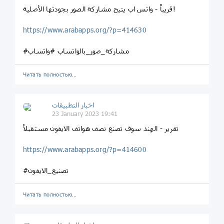
قريباً - واتس اب يتيح مشاركة الصور بجودتها الأصلية!
https://www.arabapps.org/?p=414630
#مشاركة_صور_بالواتساب #واتساب
Читать полностью…
اخبار التطبيقات
23 January 2023 19:41
تقرير - الهند سوف تصنع نصف هواتف الايفون مستقبلاً
https://www.arabapps.org/?p=414600
#تصنيع_الايفون
Читать полностью…