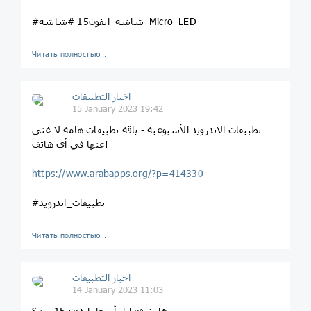
#شاشة_ايفون15 #شاشة_Micro_LED
Читать полностью…
اخبار التطبيقات
15 January 2023 19:42
تطبيقات الاندرويد الأسبوعية - باقة تطبيقات هامة لا غنى
عنها في أي هاتف!
https://www.arabapps.org/?p=414330
#تطبيقات_اندرويد
Читать полностью…
اخبار التطبيقات
14 January 2023 11:03
هل ترفع ابل أسعار ايفون 15 برو ؟