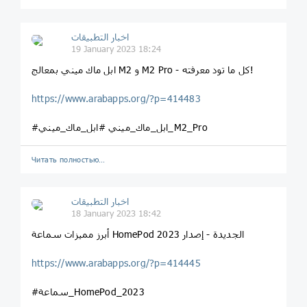
اخبار التطبيقات
19 January 2023 18:24
ابل ماك ميني بمعالج M2 و M2 Pro - كل ما تود معرفته!
https://www.arabapps.org/?p=414483
#ابل_ماك_ميني #ابل_ماك_ميني_M2_Pro
Читать полностью…
اخبار التطبيقات
18 January 2023 18:42
أبرز مميزات سماعة HomePod الجديدة - إصدار 2023
https://www.arabapps.org/?p=414445
#سماعة_HomePod_2023