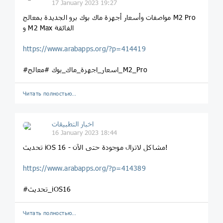
17 January 2023 19:27
مواصفات وأسعار أجهزة ماك بوك برو الجديدة بمعالج M2 Pro
و M2 Max الفائقة
https://www.arabapps.org/?p=414419
#اسعار_اجهزة_ماك_بوك #معالج_M2_Pro
Читать полностью…
اخبار التطبيقات
16 January 2023 18:44
تحديث iOS 16 - مشاكل لاتزال موجودة حتى الآن!
https://www.arabapps.org/?p=414389
#تحديث_iOS16
Читать полностью…