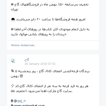
❄️ تخفیف بی‌سابقه ۵۰٪ بهمن ماه در فروشگاههای گاج
تهران
🌨 امروز همه فروشگاه‌ها تا ساعت ٢٠ دایر می‌باشند
❄️ به دلیل اتمام موجودی اکثر کتاب‌ها در روزهای آخر،لطفا
خریدتان را به روزهای پایانی موکول نکنید
Читать полностью…
گاج
26 January 2018 07:51
🌀 برندگان قرعه‌کشی اعضای کانال گاج ، روز پنجشنبه ۵
بهمن 😍
🎈 هر روز به قید قرعه به سه نفر از اعضای کانال گاج،کد
تخفیف ۵۵‎٪ سایت گاج مارکت اهدا می‌شود.
🌐 @
gaj_ir
🌐 www.gajmarket.com