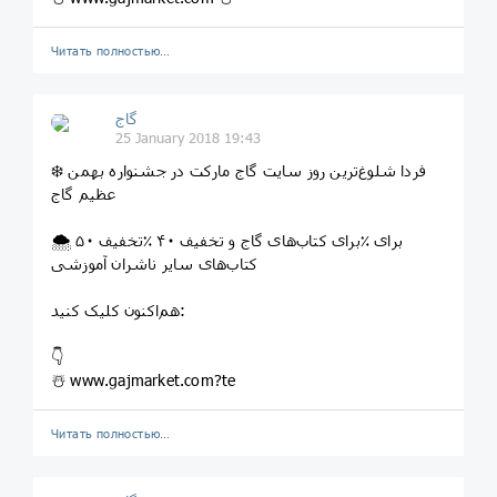
Читать полностью…
گاج
25 January 2018 19:43
❄️ فردا شلوغ‌ترین روز سایت گاج مارکت در جشنواره بهمن
عظیم گاج
🌨 تخفیف ۵۰‎٪ برای کتاب‌های گاج و تخفیف ۴۰‎٪ برای
کتاب‌های سایر ناشران آموزشی
هم‌اکنون کلیک کنید:
👇
☃️ www.gajmarket.com?te
Читать полностью…