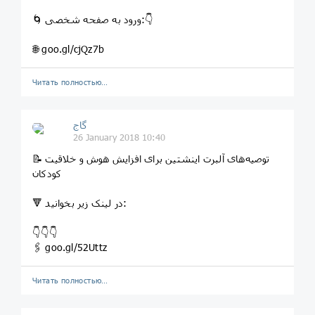
🌀 ورود به صفحه شخصی:👇
🌐 goo.gl/cjQz7b
Читать полностью…
گاج
26 January 2018 10:40
📝 توصیه‌های آلبرت اینشتین برای افزایش هوش و خلاقیت
کودکان
🔻 در لینک زیر بخوانید:
👇👇👇
🖇 goo.gl/52Uttz
Читать полностью…