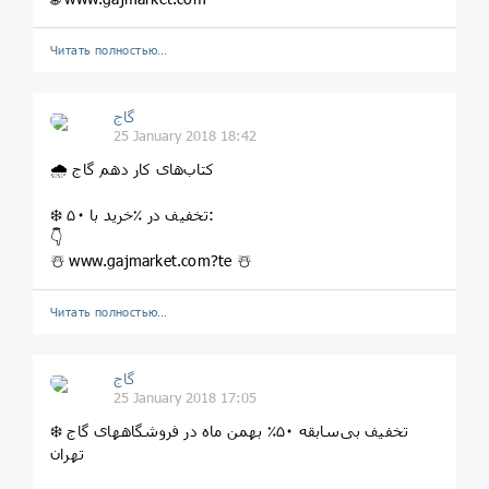
Читать полностью…
گاج
25 January 2018 18:42
🌧 کتاب‌های کار دهم گاج
❄️ خرید با ۵۰‎٪ تخفیف در:
👇
☃️ www.gajmarket.com?te ☃️
Читать полностью…
گاج
25 January 2018 17:05
❄️ تخفیف بی‌سابقه ۵۰٪ بهمن ماه در فروشگاههای گاج
تهران