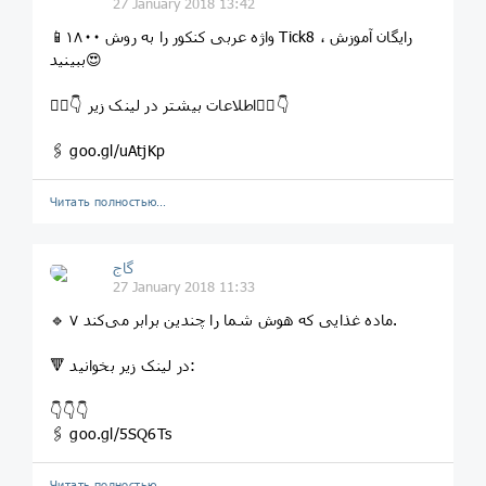
27 January 2018 13:42
📱۱۸۰۰ واژه عربی کنکور را به روش Tick8 ، رایگان آموزش
ببینید😍
👇🏻👇 اطلاعات بیشتر در لینک زیر👇🏻👇
🖇 goo.gl/uAtjKp
Читать полностью…
گاج
27 January 2018 11:33
🔹 ۷ ماده غذایی که هوش شما را چندین برابر می‌کند.
🔻 در لینک زیر بخوانید:
👇👇👇
🖇 goo.gl/5SQ6Ts
Читать полностью…