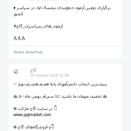
♦️ برگزاری دومین آزمون جمع‌بندی نیمسال اول در سراسر
کشور
#آزمون_های_سراسری_گاج
💪💪💪
Читать полностью…
گاج
26 January 2018 12:08
✅ ببیشترین انتخاب دانش‌آموزان پایه هفتم،هشتم،نهم
🙏 تا سی‌ام بهمن ماه ۵۰‎٪ تخفیف مهمان ما باشید 🙏
❄️ در سایت گاج مارکت 👇
www.gajmarket.com
❄️ و فروشگاه‌های گاج👇