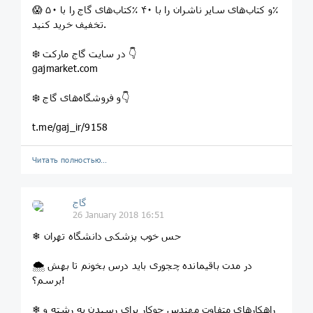
😱 کتاب‌های گاج را با ۵۰‎٪ و کتاب‌های سایر ناشران را با ۴۰‎٪
تخفیف خرید کنید.
❄️ در سایت گاج مارکت 👇
gajmarket.com
❄️ و فروشگاه‌های گاج👇
t.me/gaj_ir/9158
Читать полностью…
گاج
26 January 2018 16:51
⁣❄ حس خوب پزشکی دانشگاه تهران
🌨 در مدت باقیمانده چجوری باید درس بخونم تا بهش
برسم؟!
❄ راهکارهای متفاوت مهندس جوکار برای رسیدن به رشته و