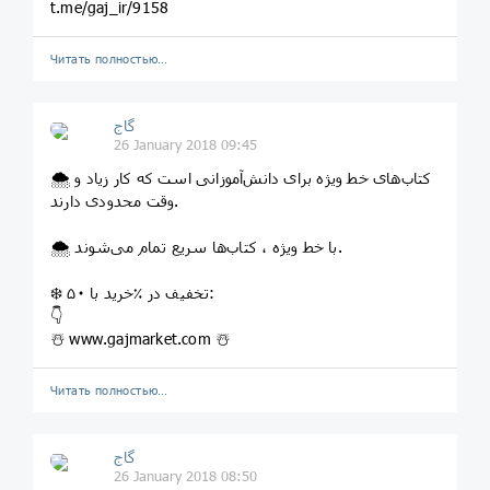
t.me/gaj_ir/9158
Читать полностью…
گاج
26 January 2018 09:45
🌨 کتاب‌های خط ویژه برای دانش‌آموزانی است که کار زیاد و
وقت محدودی دارند.
🌨 با خط ویژه ، کتاب‌ها سریع تمام می‌شوند.
❄️ خرید با ۵۰‎٪ تخفیف در:
👇
☃️ www.gajmarket.com ☃️
Читать полностью…
گاج
26 January 2018 08:50