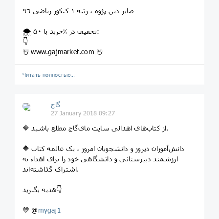
صابر دین پژوه ، رتبه ۱ کنکور ریاضی ٩٦
🌨 خرید با ۵۰‎٪ تخفیف در:
👇
☃️ www.gajmarket.com ☃️
Читать полностью…
گاج
27 January 2018 09:27
🔶 از کتاب‌های اهدائی سایت مای‌گاج مطلع باشید.
🔶 دانش‌آموزان دیروز و دانشجویان امروز ، یک عالمه کتاب
ارزشمند دبیرستانی و دانشگاهی خود را برای اهداء به
اشتراک گذاشته‌اند.
هدیه بگیرید👇
💛 @
mygaj1