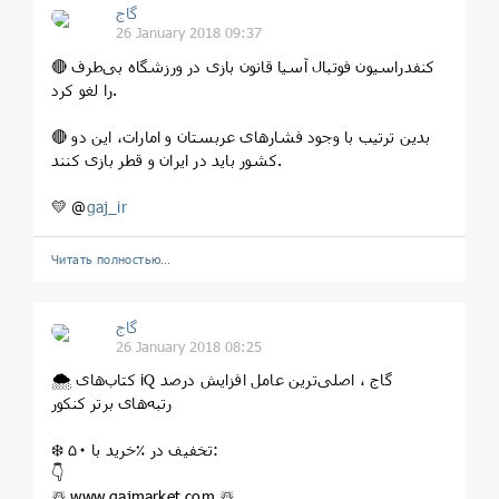
گاج
26 January 2018 09:37
🔴 کنفدراسیون فوتبال آسیا قانون بازی در ورزشگاه بی‌طرف
را لغو کرد.
🔴 بدین ترتیب با وجود فشارهای عربستان و امارات، این دو
کشور باید در ایران و قطر بازی کنند.
💛 @
gaj_ir
Читать полностью…
گاج
26 January 2018 08:25
🌨 کتاب‌های iQ گاج ، اصلی‌ترین عامل افزایش درصد
رتبه‌های برتر کنکور
❄️ خرید با ۵۰‎٪ تخفیف در:
👇
☃️ www.gajmarket.com ☃️