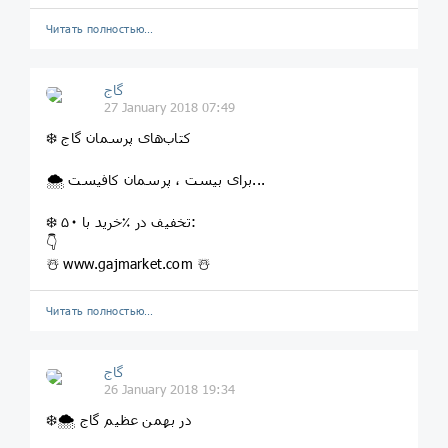
Читать полностью…
گاج
27 January 2018 07:49
❄️ کتاب‌های پرسمان گاج
🌨 برای بیست ، پرسمان کافیست...
❄️ خرید با ۵۰‎٪ تخفیف در:
👇
☃️ www.gajmarket.com ☃️
Читать полностью…
گاج
26 January 2018 19:34
❄️🌨 در بهمن عظیم گاج