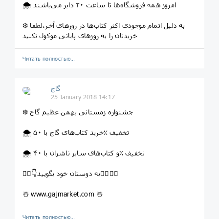
🌨 امروز همه فروشگاه‌ها تا ساعت ٢٠ دایر می‌باشند
❄️ به دلیل اتمام موجودی اکثر کتاب‌ها در روزهای آخر،لطفا
خریدتان را به روزهای پایانی موکول نکنید
Читать полностью…
گاج
25 January 2018 14:17
❄️ جشنواره زمستانی بهمن عظیم گاج
🌨 خرید کتاب‌های گاج با ۵۰‎٪ تخفیف
🌨 و کتاب‌های سایر ناشران با ۴۰‎٪ تخفیف
👇🏻👇به دوستان خود بگویید👇🏽👇🏼
☃️ www.gajmarket.com ☃️
Читать полностью…