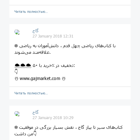
Читать полностью…
گاج
27 January 2018 12:31
⁣❄️ با کتاب‌های ریاضی چهل قدم ، دانش‌آموزان به ریاضی
علاقه‌مند می‌شوند.
🌨🌨🌨 خرید با ۵۰‎٪ تخفیف در:
👇
☃️ www.gajmarket.com ☃️
Читать полностью…
گاج
27 January 2018 10:29
❄️ کتاب‌های سیر تا پیاز گاج ، نقش بسیار بزرگی در موفقیت
من داشت👇