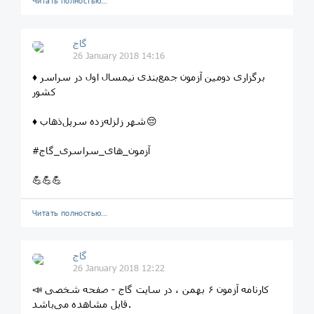
Читать полностью…
گاج
26 January 2018 14:16
♦️ برگزاری دومین آزمون جمع‌بندی نیمسال اول در سراسر
کشور
♦️ شهر زلزله‌زده سرپل‌ذهاب😔
#آزمون_های_سراسری_گاج
💪💪💪
Читать полностью…
گاج
26 January 2018 12:22
📣 کارنامه آزمون ۶ بهمن ، در سایت گاج - صفحه شخصی
قابل مشاهده می‌باشد.