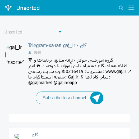
Unsorted
Telegram-канал gaj_ir - گاج
9990
🔻 گروه آموزشی جوکار ▫️ ارائه منابع، برنامه‌ها و
اطلاعیه‌های گاج ▫️ همراه دانش‌آموزان تا موفقیت ☎️ امور
مشتریان: 0216419 🌐 وب سایت رسمی: www.gaj.ir 📌
صفحه اینستاگرام ما: Gaj.ir 🖇 سایر کانال‌ها:
@gajmarket @gajinoapp
Subscribe to a channel
گاج