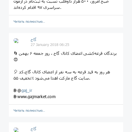
صبح امروز، ۵۰۰ هزار داوطلب نسبت به ثبت‌نام در آزمون
سراسری ۹۷ اقدام کرده‌اند.
Читать полностью…
گاج
27 January 2018 06:25
🌀 برندگان قرعه‌کشی اعضای کانال گاج ، روز جمعه ۶ بهمن
😍
🎈 هر روز به قید قرعه به سه نفر از اعضای کانال گاج،کد
تخفیف ۵۵‎٪ سایت گاج مارکت اهدا می‌شود.
🌐 @
gaj_ir
🌐 www.gajmarket.com
Читать полностью…
گاج