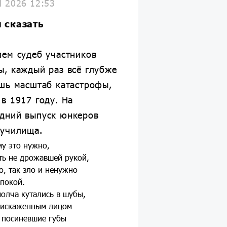
il 2026 12:53
н сказать
ием судеб участников
ы, каждый раз всё глубже
ешь масштаб катастрофы,
в 1917 году. На
дний выпуск юнкеров
 училища.
му это нужно,
ть не дрожавшей рукой,
о, так зло и ненужно
 покой.
олча кутались в шубы,
 искаженным лицом
 посиневшие губы