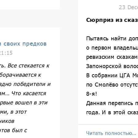
23 Dec
Сюрприз из ска
Пытаясь найти д
и своих предков
о первом владельц
21:15
ревизским сказка
. Все стекается к
Запонорской воло
борачивается к
В собрании ЦГА Мо
здно победители и
по Смолёво отсутс
ам… Что касается
8-я!
ервые вошел в эти
Данная перепись 
ми, в этот
года. И в этой ск
ников
отов был с
Читать полностью…