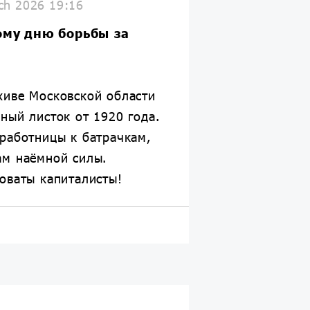
ch 2026 19:16
ому дню борьбы
за
хиве Московской области
ный листок от 1920 года.
работницы к батрачкам,
ам наёмной силы.
оваты капиталисты!