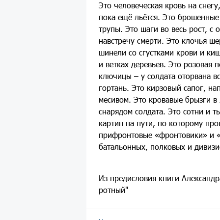
Это человеческая кровь на снегу,
пока ещё льётся. Это брошенные
трупы. Это шаги во весь рост, с
навстречу смерти. Это клочья ш
шинели со сгустками крови и киш
и ветках деревьев. Это розовая 
ключицы – у солдата оторвана в
гортань. Это кирзовый сапог, н
месивом. Это кровавые брызги в
снарядом солдата. Это сотни и т
картин на пути, по которому пр
прифронтовые «фронтовики» и 
батальонных, полковых и дивизи
Из предисловия книги Александр
ротный"