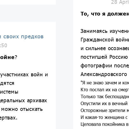
28 Apr
То, что я долже
Занимаясь изучен
и своих предков
Гражданской войн
:50
и сильнее осозна
постигшей Россию 
войне
?
фотографии после
Александровского
участниках войн и
дятся
"Я не знаю зачем и ко
Кто послал их на смер
системы
Только так беспощадн
еральных архивах
Опустили их в вечный
м можно отыскать
Осторожные зрители м
ертвах.
И какая-то женщина с
Целовала покойника в