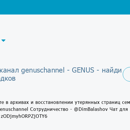
канал genuschannel - GENUS - найди
едков
те в архивах и восстановлении утерянных страниц се
/genuschannel Сотрудничество - @DimBalashov Чат для
/+zODjmyhORPZjOTY6