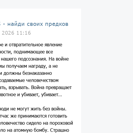
 - найди своих предков
 2026 11:16
ое и отвратительное явление
ности, поднимающее все
 нашего подсознания. На войне
мы получаем награду, а не
и должны безнаказанно
создаваемые человечеством
ать, взрывать. Война превращает
ивотное и убивает, убивает…
юди не могут жить без войны.
отчас же принимаются готовить
ловечество сидело на пороховой
село на атомную бомбу. Страшно