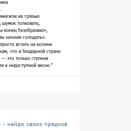
ника
.
амесили их грязью
 шумок толковать,
ы конец безобразию»,
мы начнем голодать».
просто встать на колени
кам, что в бездарной стране
 — это только ступени
и к недоступной весне."
 - найди своих предков