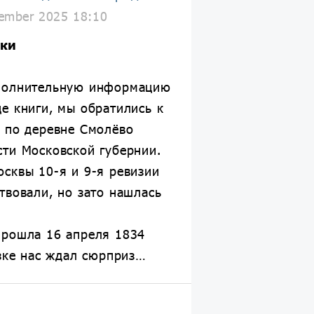
ember 2025 18:10
зки
ополнительную информацию
е книги, мы обратились к
м по деревне Смолёво
сти Московской губернии.
сквы 10-я и 9-я ревизии
твовали, но зато нашлась
прошла 16 апреля 1834
азке нас ждал сюрприз…