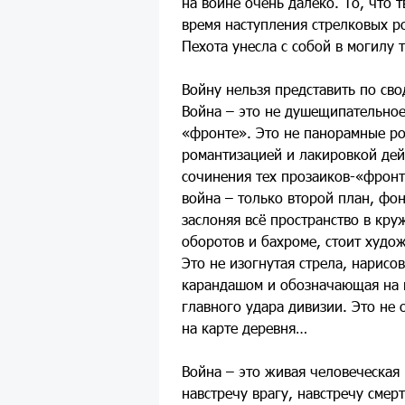
на войне очень далеко. То, что 
время наступления стрелковых ро
Пехота унесла с собой в могилу 
Войну нельзя представить по с
Война – это не душещипательное
«фронте». Это не панорамные ро
романтизацией и лакировкой дей
сочинения тех прозаиков-«фронт
война – только второй план, фон
заслоняя всё пространство в кру
оборотов и бахроме, стоит худо
Это не изогнутая стрела, нарисо
карандашом и обозначающая на 
главного удара дивизии. Это не
на карте деревня…
Война – это живая человеческая 
навстречу врагу, навстречу смерт