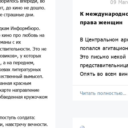
творилось впереди, во
09 Mar
т, до кино не дошло.
К международн
те страшные дни.
права женщин
водкам Информбюро.
 кино про любовь на
В Центральном ар
маны с их
попался агитацион
ствительности. Это не
овиков», у которых
Это письмо некой 
, а на переднем,
представительниц
жевах литературных
Опять во всем вин
жественный вымысел.
ванная красным
карте направление
Читать полностью…
 обведенная кружочком
поступь солдата:
и, навстречу вечности.