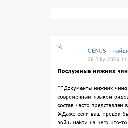
GENUS - найд
28 July 2026 11
Послужные нижних чин
💂‍♀️Документы нижних чин
современным языком рядов
состав часто представлен 
⚔️
Даже если ваш предок б
войн, найти на него что-то