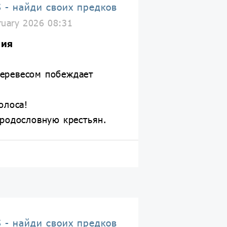
 - найди своих предков
ruary 2026 08:31
ния
еревесом побеждает
олоса!
 родословную крестьян.
 - найди своих предков