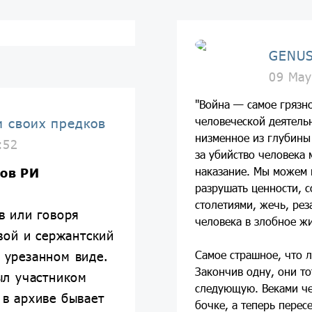
GENUS
09 May
"Война — самое грязн
человеческой деятель
и своих предков
низменное из глубины
:52
за убийство человека 
наказание. Мы можем 
ов РИ
разрушать ценности, 
столетиями, жечь, рез
ов или говоря
человека в злобное ж
ой и сержантский
Самое страшное, что л
в урезанном виде.
Закончив одну, они т
ыл участником
следующую. Веками че
 в архиве бывает
бочке, а теперь пере