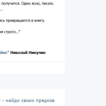
о получится. Одно ясно, писать
у…
сь превращается в книгу.
ом строго…"
ойне"
Николай Никулин
 - найди своих предков