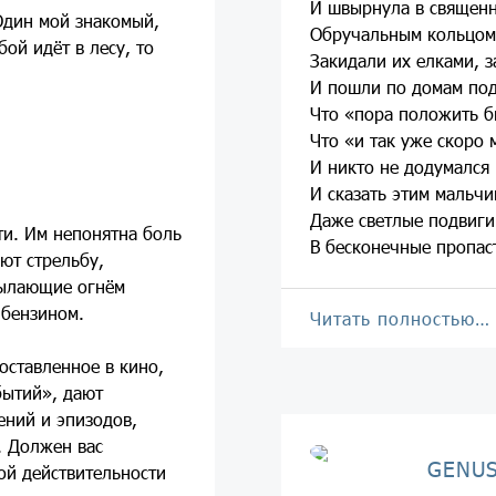
И швырнула в священ
 Один мой знакомый,
Обручальным кольцом
бой идёт в лесу, то
Закидали их елками, з
И пошли по домам под
Что «пора положить б
Что «и так уже скоро 
И никто не додумался 
И сказать этим мальчи
Даже светлые подвиги
ти. Им непонятна боль
В бесконечные пропаст
ют стрельбу,
пылающие огнём
 бензином.
Читать полностью…
оставленное в кино,
бытий», дают
ений и эпизодов,
 Должен вас
GENUS
ой действительности