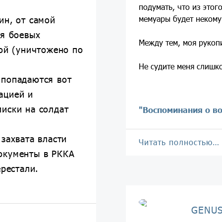
подумать, что из этог
мемуары будет неком
ин, от самой
мя боевых
Между тем, моя рукопи
ой (уничтожено по
Не судите меня слишк
 попадаются вот
ацией и
иски на солдат
"Воспоминания о в
.
 захвата власти
Читать полностью…
окументы в РККА
ерестали.
GENUS