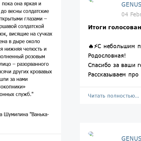
 пока она яркая и
GENUS
 до весны солдатские
04 Feb
 открытыми глазами –
ершавой солдатской
Итоги голосова
ок, висящие на сучках
пена в дыре около
🔥
⚡️
С небольшим п
ся нижняя челюсть и
Родословная!
аполненный розовым
 лицо – разорванного
Спасибо за ваши г
ысячи других кровавых
Рассказываем про
ошли за нами
«окопники»
онных служб."
Читать полностью…
а Шумилина "Ванька-
GENUS