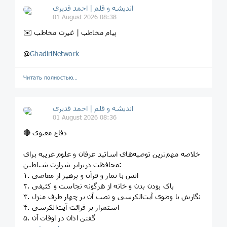
اندیشه و قلم | احمد قدیری
01 August 2026 08:38
✉️ پیام مخاطب | غیرت مخاطب
@
GhadiriNetwork
Читать полностью…
اندیشه و قلم | احمد قدیری
01 August 2026 08:36
🔴 دفاع معنوی
خلاصه مهم‌ترین توصیه‌های اساتید عرفان و علوم غریبه برای
محافظت دربرابر شرارت شیاطین:
۱. انس با نماز و قرآن و پرهیز از معاصی
۲. پاک بودن بدن و خانه از هرگونه نجاست و کثیفی
۳. نگارش با وضوی آیت‌الکرسی و نصب آن بر چهار طرف منزل
۴. استمرار بر قرائت آیت‌الکرسی
۵. گفتن اذان در اوقات آن