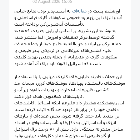
02 August 2026 16:06
اورشلیم پست در
مقاله‌ای
به آسیب‌پذیر بودن منابع حیاتی
آب و انرژی این رژیم به خصوص سکوهای گازی فراساحلی و
تأسیسات آب‌شیرین‌کن پرداخته است.
به نوشته این نشریه، بر اساس ارزیابی جدیدی که هفته
گذشته توسط مرکز تحقیقات و آموزش آلما منتشر شد،
حمله ترکیبی ایران و حزب‌الله به خلیج حیفا از جمله حملات
علیه کشتی‌های غیرنظامی در نزدیکی بندر طبیعی یا
سکوهای گازی در مدیترانه، از جمله چندین تهدید کلیدی
است که اسرائیل اکنون باید برای آن آماده شود.
این حملات قادرند دارایی‌های کلیدی دریایی را با استفاده از
موشک‌های بالستیک، پهپادها، موشک‌های کروز، مهمات ضد
کشتی، قایق‌های انفجاری و تهدیدات بالقوه زیر آب و
قابلیت‌های کماندویی هدف قرار دهند.
این پژوهشکده هشدار داد علیرغم اینکه اسرائیل قابلیت‌های
دفاعی خود را در برابر هر تهدید جداگانه اثبات کرده است،
این تهدید باید جدی گرفته شود، بخش عمده‌ای از نیازهای
انرژی و آب اسرائیل به دکل‌ها و تأسیسات واقع در امتداد
ساحل مدیترانه بستگی دارد. بیش از ۷۰ درصد برق اسرائیل
از گاز طبیعی استخراج شده از دکل‌های دریایی تولید