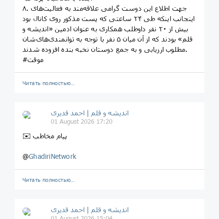
۸. جهت اطلاع این دوست گرامی علاقه‌مند به فعالیت‌های
اینجانب اینکه طی ۲۴ ساعتی که پست مذکور روی کانال بود
بیش از ۲۰ نفر داوطلب همکاری به عنوان ادمین «اندیشه و
قلم» بودند که از آن میان ۵ نفر با توجه به توانمندی‌های‌شان
مطلوب ارزیابی و به جمع دوستان نخبه بنده افزوده شدند.
#موقت
Читать полностью…
اندیشه و قلم | احمد قدیری
01 August 2026 17:20
✉️ پیام مخاطب
@
GhadiriNetwork
Читать полностью…
اندیشه و قلم | احمد قدیری
01 August 2026 15:04