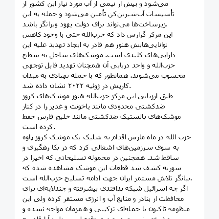
می‌شود و بیش از نیمی از آب مورد نیاز این کشور از
تأسیسات آب‌شیرین‌کن تأمین می‌شود و حمله به این
زیرساخت‌ها می‌تواند برای دولت یهود ویرانگر باشد.
این مرکز گزارش داد که حزب‌الله حتی با وجود کاهش
توانایی‌هایش هنوز هم قادر به ایجاد تهدید علیه این
دارایی‌های کلیدی است. موشک‌های ساحل به سطح
حزب‌الله و واحد دریایی آن همچنان تهدید قابل توجهی
محسوب می‌شوند، همانطور که با حمله پهپادی به میدان
کاریش در ژوئیه ۲۰۲۲ نشان داده شد.
طبق ارزیابی این مرکز حزب‌الله هنوز موشک‌های کروز
ضدکشتی محدودی مانند یاخونت و غدیر را در کنار
موشک‌های بالستیک ضدکشتی مانند خلیج فارس حفظ
کرده است.
حزب الله در ماه مارس اقدام به شلیک یک موشک کروز پاوه
به سوی سرزمین‌های اشغالی کرد که در بکا رهگیری و
ساقط شد. همچنین در محموله‌ تسلیحاتی که اخیرا در
سوریه کشف شد قطعات این موشک مشاهده شده که
بیانگر تلاش مستمر ایران جهت ادامه تسلیح حزب‌الله است.
اگر چه اسرائیل شبکه پدافندی پیشرفته و چندلایه‌ای برای
محافظت از بنادر و منابع آب و انرژی مستقر کرده ولی این
منظومه تاکنون با حمله‌ای تزکیبی و همزمان مواجه نشده و
مشخص نیست در صورت وقوع این سناریو آیا قادر به