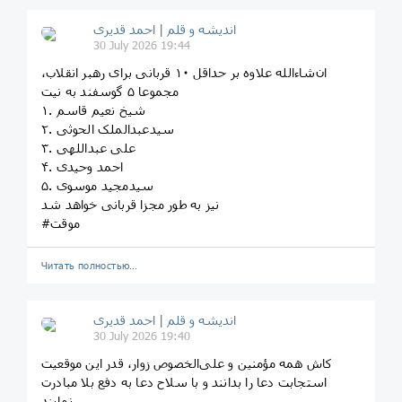
اندیشه و قلم | احمد قدیری
30 July 2026 19:44
ان‌شاءالله علاوه بر حداقل ۱۰ قربانی برای رهبر انقلاب،
مجموعا ۵ گوسفند به نیت
۱. شیخ نعیم قاسم
۲. سیدعبدالملک الحوثی
۳. علی عبداللهی
۴. احمد وحیدی
۵. سیدمجید موسوی
نیز به طور مجزا قربانی خواهد شد
#موقت
Читать полностью…
اندیشه و قلم | احمد قدیری
30 July 2026 19:40
کاش همه مؤمنین و علی‌الخصوص زوار، قدر این موقعیت
استجابت دعا را بدانند و با سلاح دعا به دفع بلا مبادرت
نمایند.