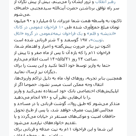
رهبر انقلاب
و ترور ایشان را می‌بینم، بیش از پیش نگران از
سر راه توافق برداشتن حضرت آیت‌الله سیدمجتبی خامنه‌ای
می‌شوم.
تاکنون به واسطه همت شما عزیزان، با ۵ میلیارد و ۹۰ میلیون
تومان مبلغ جمع‌آوری شده طی
۱۰ فراخوان عمومی در کانال
«اندیشه و قلم»
و
یک فراخوان نیمه‌عمومی در گروه «اتاق
، ۱۹۷ گوسفند و ۳ شتر قربانی شده است.
توییت»
اکنون نیز بنابر ضرورت پیش‌گفته و اصرار و اهتمام شما،
فراخوان ۱۱م را که بازه آن تا پس از ماه صفر و تا پیش از
ساعت ۲۴ روز ۱۴۰۵/۵/۳۱ است اعلام می‌دارم.
حتما به واریز توسط خود اکتفا نکنید و این پست را برای
دیگران نیز ارسال نمایید.
همچنین بنابر تجربه، روزهای اول ماه به دلیل تراکم واریزی‌ها،
انتقال وجه ممکن است میسر نشود، خصوصا اگر از
اپلیکیش‌های اختصاصی بانک خود استفاده نمی‌کنید و واریز
را با اپ‌هایی نظیر آپ و ۷۸۰ انجام می‌دهید.
متذکر می‌شوم که طبق روال، گوشت قربانی یا در مساجد و
مجالس اهل‌بیت مصرف خواهد شد، یا پس از طبخ تحویل
حافظان امنیت و موکب‌های مستقر در خیابان می‌گردد و یا
تقدیم خانواده‌های نیازمند می‌شود.
این شما و این فراخوان ۱۱م به نیت صدقه و قربانی برای
سلامتی رهبر معظم انقلاب.