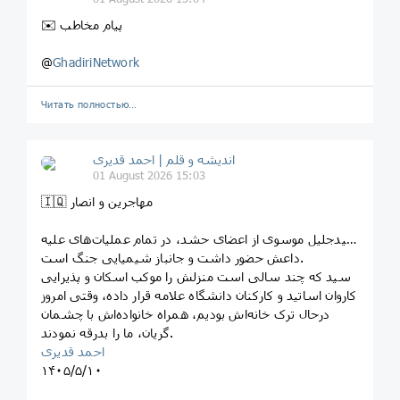
✉️ پیام مخاطب
@
GhadiriNetwork
Читать полностью…
اندیشه و قلم | احمد قدیری
01 August 2026 15:03
🇮🇶 مهاجرین و انصار
سیدجلیل موسوی از اعضای حشد، در تمام عملیات‌های علیه
داعش حضور داشت و جانباز شیمیایی جنگ است.
سید که چند سالی است منزلش را موکب اسکان و پذیرایی
کاروان اساتید و کارکنان دانشگاه علامه قرار داده، وقتی امروز
درحال ترک خانه‌اش بودیم، همراه خانواده‌اش با چشمان
گریان، ما را بدرقه نمودند.
احمد قدیری
۱۴۰۵/۵/۱۰