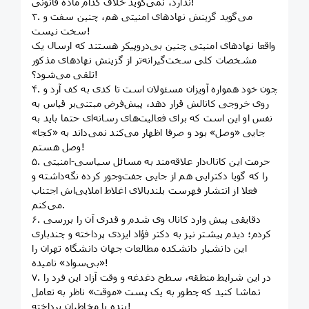
ندارد، نمی‌گوید خلاف کدام ماده قانونی!
۳. می‌گوید گزینش نهادهای امنیتی هم، چنین سفت و
سخت نیست!
واقعا نهادهای امنیتی چنین بی‌دروپیکر هستند که ارسال یک
مشخصات کلی سخت‌گیرانه‌تر از گزینش نهادهای مذکور
تلقی می‌شود؟!
۴. چون خود همواره آویزان مسئولان است تا کدی به کف آرد و
روی خروجی کانالش قرار دهد، پیش‌فرض مبتنی‌بر قیاس به
نفس او این است که برای فعالیت‌های رسانه‌ای حتما باید به
جایی «وصل» بود و صرفا اظهار می‌کند نمی‌داند به «کجا»
وصل هستم!
۵. حرمت این کانال‌دار علاقه‌مند به مسائل سیاسی-امنیتی
را که گویا دکترایی هم از جایی جفت‌وجور کرده نگه‌داشته و
فعلا از انتشار فهرست بلندبالای اغلاط املایی‌اش اجتناب
می‌کنم.
۶. دقایقی پیش وارد کانال وی شدم و قدری آن را بررسی
کردم؛ دیدم پیشتر نیز به دکتر فؤاد ایزدی پرداخته و چندباری
این دانشیار دانشکده مطالعات جهان دانشگاه تهران را
«بی‌سواد» نامیده!
۷. در این شرایط منطقه، سطح دغدغه و وقت آزاد این فرد را
تماشا کنید که چطور به یک پست «موقت» ناظر به تعامل
بنده با مخاطبان پرداخته!