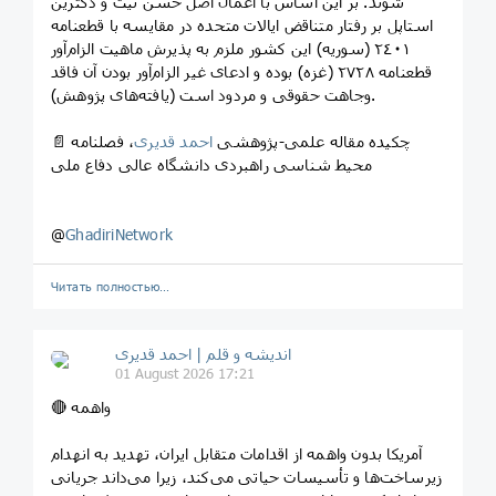
شوند. بر این اساس با اعمال اصل حسن نیت و دکترین
استاپل بر رفتار متناقض ایالات متحده در مقایسه با قطعنامه
٢٤٠۱ (سوریه) این کشور ملزم به پذیرش ماهیت الزام‌آور
قطعنامه ۲۷۲۸ (غزه) بوده و ادعای غیر الزام‌آور بودن آن فاقد
وجاهت حقوقی و مردود است (یافته‌های پژوهش).
📄 چکیده مقاله علمی-پژوهشی
احمد قدیری
، فصلنامه
محیط شناسی راهبردی دانشگاه عالی دفاع ملی
@
GhadiriNetwork
Читать полностью…
اندیشه و قلم | احمد قدیری
01 August 2026 17:21
🔴 واهمه
آمریکا بدون واهمه از اقدامات متقابل ایران، تهدید به انهدام
زیرساخت‌ها و تأسیسات حیاتی می‌کند، زیرا می‌داند جریانی