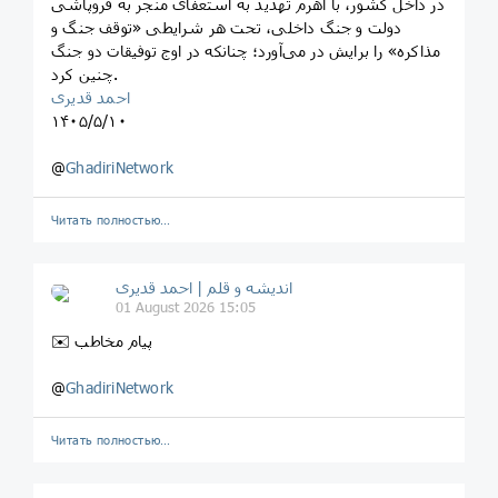
در داخل کشور، با اهرم تهدید به استعفای منجر به فروپاشی
دولت و جنگ داخلی، تحت هر شرایطی «توقف جنگ و
مذاکره» را برایش در می‌آورد؛ چنانکه در اوج توفیقات دو جنگ
چنین کرد.
احمد قدیری
۱۴۰۵/۵/۱۰
@
GhadiriNetwork
Читать полностью…
اندیشه و قلم | احمد قدیری
01 August 2026 15:05
✉️ پیام مخاطب
@
GhadiriNetwork
Читать полностью…