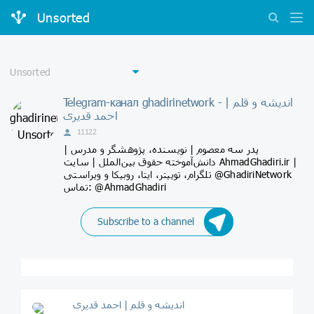
Unsorted
Telegram-канал ghadirinetwork - اندیشه و قلم |
احمد قدیری
11122
پدر سه معصوم | نویسنده، پژوهشگر و‌ مدرس |
دانش‌آموخته حقوق بین‌الملل | سایت AhmadGhadiri.ir |
تلگرام، توییتر، ایتا، روبیکا و ویراستی @GhadiriNetwork
تماس: @AhmadGhadiri
Subscribe to a channel
اندیشه و قلم | احمد قدیری