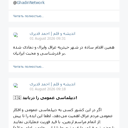
@
GhadiriNetwork
Читать полностью…
اندیشه و قلم | احمد قدیری
01 August 2026 09:31
همین اقدام ساده در شهر حیدریه عراق وایرال و نمادی شده
بر قدرشناسی و محبت ایرانیان.
Читать полностью…
اندیشه و قلم | احمد قدیری
01 August 2026 09:18
دیپلماسی عمومی را دریابید!
🇮🇶
اگر در این کشور کسی به دیپلماسی عمومی و افکار
عمومی مردم عراق اهمیت می‌دهد، لطفا این ایده را تا پیش
از اتمام مراسم اربعین، با قید فوریت عملیاتی نمایند:
‏با حضور تیم فیلم‌برداری و ترجیحا با لباس خادمی امام رضا(ع)