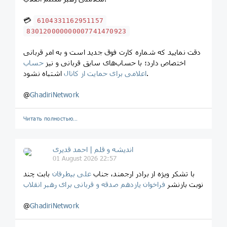
💳
6104331162951157
830120000000007741470923
دقت نمایید که شماره کارت فوق جدید است و به امر قربانی
اختصاص دارد؛ با حساب‌های سابق قربانی و نیز
حساب
اشتباه نشود.
اعلامی برای حمایت از کانال
@
GhadiriNetwork
Читать полностью…
اندیشه و قلم | احمد قدیری
01 August 2026 22:57
با تشکر ویژه از برادر ارجمند، جناب
علی بیطرفان
بابت چند
نوبت بازنشر
فراخوان یازدهم صدقه و قربانی برای رهبر انقلاب
@
GhadiriNetwork