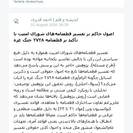
Читать полностью…
اندیشه و قلم | احمد قدیری
01 August 2026 18:39
اصول حاکم بر تفسیر قطعنامه‌های شورای امنیت با
تأکید بر قطعنامه ۲۷۲۸ جنگ غزه
تفسیر قطعنامه‌های شورای امنیت همواره به دلیل طبع
سیاسی این رکن با چالش تفاسیر یکجانبه مواجه بوده است
(طرح مسئله). پژوهش حاضر به این پرسش پاسخ می‌دهد
که تفسیر قطعنامه‌ها تابع چه اصول حقوقی است و دکترین
استاپل چگونه الزام‌آوری قطعنامه ۲۷۲۸ جنگ غزه را اثبات
می‌کند؟ (سوال اصلی). روش تحقیق این پژوهش توصیفی-
تحلیلی با رویکرد کیفی مبتنی بر مطالعه اسناد و رویه
قضایی است (روش پژوهش). یافته‌ها نشان می‌دهد که
علی‌رغم تفاوت ساختاری قطعنامه با معاهده، قواعد تفسیری
کنوانسیون وین (مواد ۳۱ تا ۳۳) به دلیل ماهیت منطقی و
عرفی بر قطعنامه‌ها حاکم است. مضافا قطعنامه‌ها باید در
انطباق با هنجارهای بالادستی یعنی قواعد آمره، تعهدات
عام‌الشمول منشور ملل متحد و اصول کلی حقوقی تفسیر