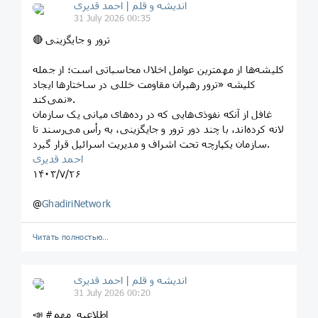
اندیشه و قلم | احمد قدیری
31 July 2026 00:35
🔴 ترور و جایگزینی
کلیشه‌ها از مهمترین عوامل اخلال محاسباتی است؛ از جمله
کلیشه «ترور رهبران مقاومت خللی در ساختارها ایجاد
نمی‌کند».
غافل از آنکه نفوذی‌هایی که در رده‌های میانی یک سازمان
لانه کرده‌اند، با چند دور ترور و جایگزینی، به رأس می‌رسند تا
سازمان یکپارچه تحت اشراف و مدیریت اسرائیل قرار گیرد.
احمد قدیری
۱۴۰۳/۷/۲۶
@
GhadiriNetwork
Читать полностью…
اندیشه و قلم | احمد قدیری
31 July 2026 00:20
📣 #اطلاعیه_مهم