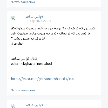
Читать полностью…
قوانین‌ شاهد
19 July 2026 22:31
✍کسایی که تو هوای ۳۰ درجه خود به خود میمیرن میخوان
با کسایی که تو دمای ۵۰ درجه جنوب چایی میخورن وارد
درگیری زمینی بشن؟😒
#نفله‌ها
کانال قوانین شاهد
/channel/ghavanineshahed
https://eitaa.com/ghavanineshahed1/100
Читать полностью…
قوانین‌ شاهد