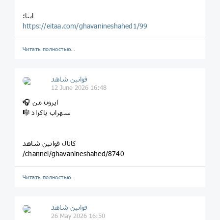
ایتا؛
https://eitaa.com/ghavanineshahed1/99
Читать полностью…
قوانین‌ شاهد
12 June 2026 16:48
🎧 ایرون من
🎼 سهراب پاکزاد
کانال قوانین شاهد
/channel/ghavanineshahed/8740
Читать полностью…
قوانین‌ شاهد
26 May 2026 16:50