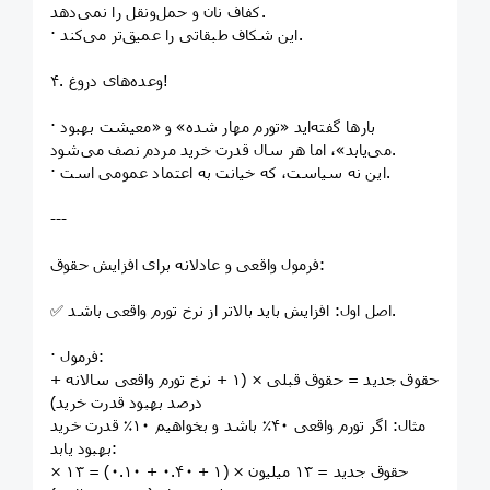
کفاف نان و حمل‌ونقل را نمی‌دهد.
· این شکاف طبقاتی را عمیق‌تر می‌کند.
۴. وعده‌های دروغ!
· بارها گفته‌اید «تورم مهار شده» و «معیشت بهبود
می‌یابد»، اما هر سال قدرت خرید مردم نصف می‌شود.
· این نه سیاست، که خیانت به اعتماد عمومی است.
---
فرمول واقعی و عادلانه برای افزایش حقوق:
✅ اصل اول: افزایش باید بالاتر از نرخ تورم واقعی باشد.
· فرمول:
حقوق جدید = حقوق قبلی × (۱ + نرخ تورم واقعی سالانه +
درصد بهبود قدرت خرید)
مثال: اگر تورم واقعی ۴۰٪ باشد و بخواهیم ۱۰٪ قدرت خرید
بهبود یابد:
حقوق جدید = ۱۳ میلیون × (۱ + ۰.۴۰ + ۰.۱۰) = ۱۳ ×