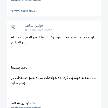
Читать полностью…
قوانین‌ شاهد
09 June 2026 23:56
توئیت جدید سید مجید موسوی : ‌و ما النصر الا من عند الله
العزیز الحکیم
صداوسیما:
سید مجید موسوی فرمانده هوافضای سپاه هیچ صفحه‌ای در
توییتر ندارد
کانال قوانین شاهد
@
ghavanineshahed