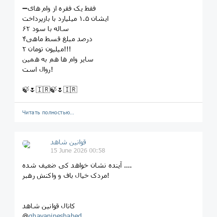
➖فقط یک فقره از وام های
ایشان ۱.۵ میلیارد با بازپرداخت
۶۲ ساله با سود
۴درصد مبلغ قسط ماهی
۲ میلیون تومان!!!
سایر وام ها هم به همین
روال است!
🍃🌷🇮🇷🍃🌷🇮🇷
Читать полностью…
قوانین‌ شاهد
15 June 2026 00:58
آینده نشان خواهد کی ضعیف شده ....
مردک خیال باف و واکنش رهبر!
کانال قوانین شاهد
@
ghavanineshahed