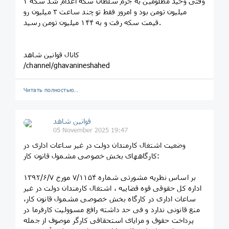
وقتی وحید مظلومین به جرم سلطان سکه اعدام شد سکه ۳
میلیون تومن بود و امروز فقط تو چند ساعت ۳ میلیون رو
قیمت سکه رفت و به ۱۴۴ میلیون تومن رسید.
کانال قوانین شاهد
/channel/ghavanineshahed
Читать полностью…
قوانین‌ شاهد
05 November 2025 19:47
وضعیت اشتغال کارمندان دولت در غیر ساعات اداری در
کارگاههای بخش خصوصی مشمول قانون کار:
بر اساس نظریه مشورتی شماره ۷/۱۱۵۴ مورخ ۱۳۹۲/۶/۷
اداره کل حقوقی قوه قضاییه ، اشتغال کارمندان دولت در غیر
ساعات اداری در کارگاه بخش خصوصی مشمول قانون کار،
منع قانونی ندارد و فی حد داشته رافع مسوولیت کارفرما در
پرداخت حقوق و مزایای استحقاقی کارگر موصوف از جمله