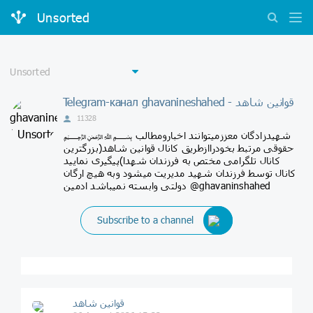
Unsorted
Telegram-канал ghavanineshahed - قوانین‌ شاهد
11328
﷽ شهیدزادگان معززمیتوانند اخبارومطالب
حقوقی مرتبط بخودراازطریق کانال قوانین شاهد(بزرگترین
کانال تلگرامی مختص به فرزندان شهدا)پیگیری نمایید
کانال توسط فرزندان شهید مدیریت میشود وبه هیچ ارگان
دولتی وابسته نمیباشد ادمین @ghavaninshahed
Subscribe to a channel
قوانین‌ شاهد