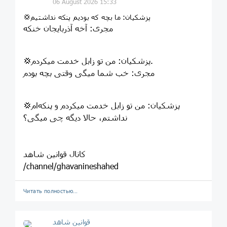
06 August 2026 15:33
💢پزشکیان: ما بچه که بودیم پنکه نداشتیم
مجری: آخه آذربایجان خنکه
💢پزشکیان: من تو زابل خدمت میکردم.
مجری: خب شما میگی وقتی بچه بودم
💢پزشکیان: من تو زابل خدمت میکردم و پنکه‌ام
نداشتم، حالا دیگه چی میگی؟
کانال قوانین شاهد
/channel/ghavanineshahed
Читать полностью…
قوانین‌ شاهد