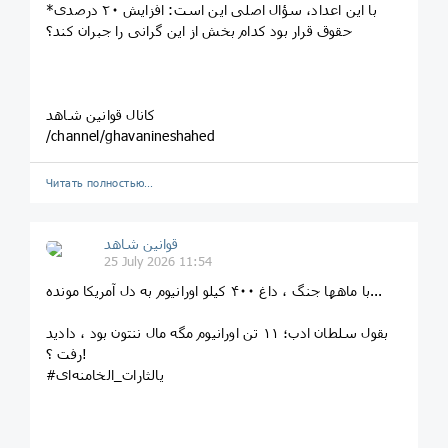
*با این اعداد، سؤال اصلی این است: افزایش ۲۰ درصدی
حقوق قرار بود کدام بخش از این گرانی را جبران کند؟
کانال قوانین شاهد
/channel/ghavanineshahed
Читать полностью…
قوانین‌ شاهد
25 July 2026 11:54
با ماهها جنگ ، داغ ۴۰۰ کیلو اورانیوم به دل آمریکا مونده...
بقول سلطان ادب؛ ۱۱ تن اورانیوم مگه مال ننتون بود ، دادید
رفت ؟!
#یالثارات‌_الخامنه‌ای