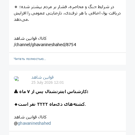
🔹️ در شرایط جنگ و محاصره، فشار بر مردم بیشتر شده؛
دریافت پول اضافی با هر ترفندی، نارضایتی عمومی را افزایش
می‌دهد.
کانال قوانین شاهد
/channel/ghavanineshahed/8754
Читать полностью…
قوانین‌ شاهد
25 July 2026 12:01
🔺️ ‌کارشناس اینترنشنال پس از ۷ ماه:
.
🔹️کشته‌های دی‌ماه ۳۲۲۲ نفر است
کانال قوانین شاهد
@
ghavanineshahed