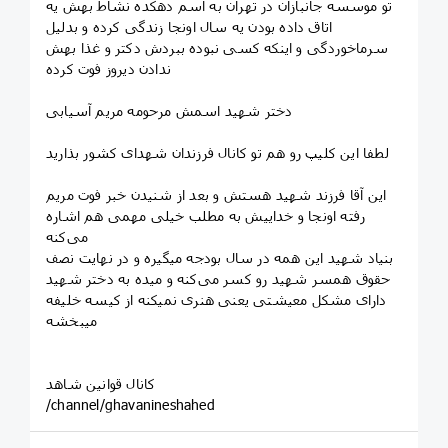
تو موسسه جانبازان در تهران به اسم دهکده نشاط بهش یه
اتاق داده بودن یه سال اونجا زندگی کرده و بدلیل
سرماخوردگی و اینکه کسی نبوده ببردش دکتر و غذا بهش
ندادن دیروز فوت کرده
دختر شهید اسمش مرحومه مریم آسیابی
لطفا این کلیپ رو هم تو کانال فرزندان شهدای کشور بذارید
این آقا فرزند شهید هستش و بعد از شنیدن خبر فوت مریم
رفته اونجا و خداییش به مطلب خیلی مهمی هم اشاره
می‌کنه
بنیاد شهید این همه در سال بودجه میگیره و در نهایت نصف
حقوق همسر شهید رو کسر می‌کنه و میده به دختر شهید
دارای مشکل معیشتی یعنی هنری نمیکنه از کیسه خلیفه
میبخشه
کانال قوانین شاهد
/channel/ghavanineshahed