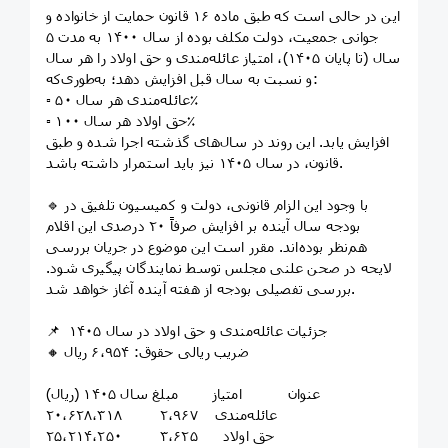
این در حالی است که طبق ماده ۱۶ قانون حمایت از خانواده و
جوانی جمعیت، دولت مکلف بوده از سال ۱۴۰۰ به مدت ۵
سال (تا پایان ۱۴۰۵)، امتیاز عائله‌مندی و حق اولاد را هر سال
و نسبت به سال قبل افزایش دهد؛ به‌طوری‌که:
▫️ عائله‌مندی هر سال ۵۰٪
▫️ حق اولاد هر سال ۱۰۰٪
افزایش یابد. این روند در سال‌های گذشته اجرا شده و طبق
قانون، در سال ۱۴۰۵ نیز باید استمرار داشته باشد.
🔹 با وجود این الزام قانونی، دولت و کمیسیون تلفیق در
بودجه سال آینده بر افزایش صرفاً ۲۰ درصدی این اقلام
هم‌نظر بوده‌اند. مقرر است این موضوع در جریان بررسی
لایحه در صحن علنی مجلس توسط نمایندگان پیگیری شود.
بررسی تفصیلی بودجه از هفته آینده آغاز خواهد شد.
📌 جزئیات عائله‌مندی و حق اولاد در سال ۱۴۰۵
🔸 ضریب ریالی حقوق: ۶٬۹۵۴ ریال
عنوان امتیاز مبلغ سال ۱۴۰۵ (ریال)
عائله‌مندی ۲٬۹۶۷ ۲۰٬۶۲۸٬۳۱۸
حق اولاد ۳٬۶۲۵ ۲۵٬۲۱۴٬۲۵۰