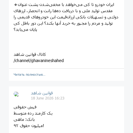
🔹ایران خودرو تا کی می‌خواهد با مخفی‌شدن پشت عنوان
مقدس تولید ملی و با دریافت ده‌ها رانت و انحصار، ارزهای
دولتی و تسهیلات بانکی ارزان‌قیمت این خودروهای قدیمی را
تولید و مردم را مجبور به خرید آنها بکند؟ این دور باطل کی
پایان می‌یابد؟
کانال قوانین شاهد
/channel/ghavanineshahed
Читать полностью…
قوانین‌ شاهد
18 June 2026 16:23
فیش حقوقی
یک کارمند رده متوسط
بانک: ماهی
۹۲ میلیون حقوق!