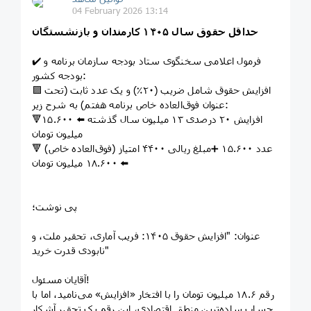
04 February 2026 13:14
حداقل حقوق سال ۱۴۰۵ کارمندان و بازنشستگان
✔️ فرمول اعلامی سخنگوی ستاد بودجه سازمان برنامه و
بودجه کشور:
🟪 افزایش حقوق شامل ضریب (۲۰٪) و یک عدد ثابت (تحت
عنوان فوق‌العاده خاص برنامه هفتم) به شرح زیر:
🔻افزایش ۲۰ درصدی ۱۳ میلیون سال گذشته ⬅️ ۱۵.۶۰۰
میلیون تومان
🔻 عدد ۱۵.۶۰۰ ➕مبلغ ریالی ۴۴۰۰ امتیاز (فوق‌العاده خاص)
⬅️ ۱۸.۶۰۰ میلیون تومان
پی نوشت؛
عنوان: "افزایش حقوق ۱۴۰۵: فریب آماری، تحقیر ملت، و
نابودی قدرت خرید"
آقایان مسئول!
رقم ۱۸.۶ میلیون تومان را با افتخار «افزایش» می‌نامید، اما با
حسابِ ساده‌ترین منطق اقتصادی، این رقم یک تحقیر آشکار