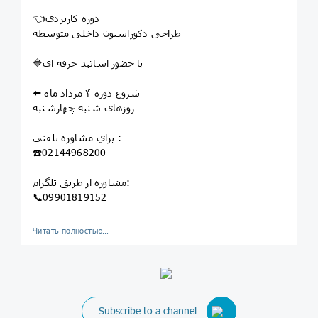
👈دوره کاربردی
طراحی دکوراسیون داخلی متوسطه
🔷️با حضور اساتید حرفه ای
⬅️ شروع دوره ۴ مرداد ماه
روزهای شنبه چهارشنبه
براي مشاوره تلفني :
☎️02144968200
مشاوره از طريق تلگرام:
📞09901819152
Читать полностью…
Next
Subscribe to a channel