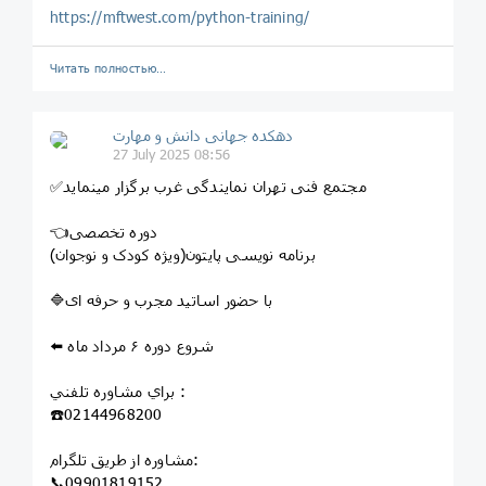
https://mftwest.com/python-training/
Читать полностью…
دهکده جهانی دانش و مهارت
27 July 2025 08:56
✅مجتمع فنی تهران نمایندگی غرب برگزار مینماید
👈دوره تخصصی
برنامه نویسی پایتون(ویژه کودک و نوجوان)
🔷️با حضور اساتید مجرب و حرفه ای
⬅️ شروع دوره ۶ مرداد ماه
براي مشاوره تلفني :
☎️02144968200
مشاوره از طريق تلگرام:
📞09901819152