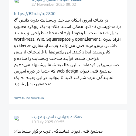
27 November 2025 09:02
https://B2n.ir/rq2800
☄️
در دنیای امروز، امکان ساخت وب‌سایت بدون دانش
برنامه‌نویسی نه تنها ممکن است، بلکه به یک رویکرد محبوب
تبدیل شده است. با وجود ابزارهای مختلف طراحی وب مانند
WordPress, Wix, Squarespace و openElement، افراد بدون
داشتن پیش‌زمینه فنی می‌توانند وب‌سایت‌هایی حرفه‌ای و
کاربرپسند ایجاد کنند. این پلتفرم‌ها با قالب‌های از پیش
طراحی شده، فرآیند ساخت وب‌سایت را ساده و
دسترس‌پذیر کرده‌اند. با این حال به شما پیشنهاد می‌دهیم
که حتما در دوره آموزش web design مجتمع فنی تهران
نمایندگی غرب شرکت کنید تا بتوانید در این زمینه به یک
متخصص تبدیل شوید.
Читать полностью…
دهکده جهانی دانش و مهارت
19 July 2025 09:55
✅مجتمع فنی تهران نمایندگی غرب برگزار مینماید