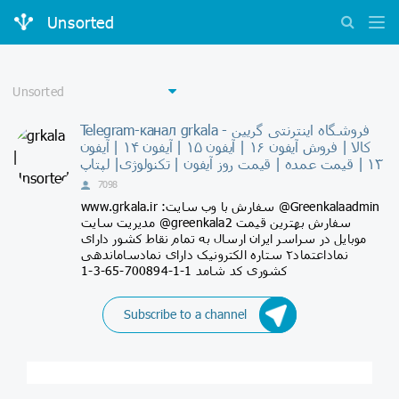
Unsorted
Telegram-канал grkala - فروشگاه اینترنتی گریین
کالا | فروش آیفون ۱۶ | آیفون ۱۵ | آیفون ۱۴ | آیفون
۱۳ | قیمت عمده | قیمت روز آیفون | تکنولوژی| لپتاپ
7098
www.grkala.ir :سفارش با وب سایت @Greenkalaadmin
مدیریت سایت @greenkala2 سفارش بهترین قیمت
موبایل در سراسر ایران ارسال به تمام نقاط کشور دارای
نماداعتماد۲ ستاره الکترونیک دارای نمادساماندهی
کشوری کد شامد 1-1-700894-65-3-1
Subscribe to a channel