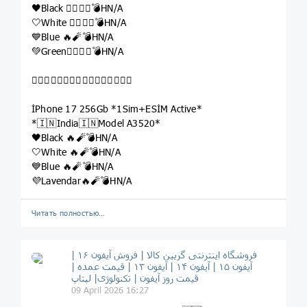
🖤Black 👉🏽🔥🧨💣HN/A
🤍White 👉🏽🔥🧨💣HN/A
💙Blue 🔥🧨💣HN/A
💚Green👉🏽🔥🧨💣HN/A

İPhone 17 256Gb *1Sim+ESİM Active*
*🇮🇳India🇮🇳Model A3520*
🖤Black 🔥🧨💣HN/A
🤍White 🔥🧨💣HN/A
💙Blue 🔥🧨💣HN/A
💜Lavendar🔥🧨💣HN/A
Читать полностью…
فروشگاه اینترنتی گریین کالا | فروش آیفون ۱۶ |
آیفون ۱۵ | آیفون ۱۴ | آیفون ۱۳ | قیمت عمده |
قیمت روز آیفون | تکنولوژی| لپتاپ
09 April 2026 16:27