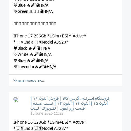
💙Blue 🔥🧨💣HN/A
💚Green👉🏽🔥🧨💣HN/A

İPhone 17 256Gb *1Sim+ESİM Active*
*🇮🇳India🇮🇳Model A3520*
🖤Black 🔥🧨💣HN/A
🤍White 🔥🧨💣HN/A
💙Blue 🔥🧨💣HN/A
💜Lavendar🔥🧨💣HN/A
Читать полностью…
فروشگاه اینترنتی گریین کالا | فروش آیفون ۱۶ |
آیفون ۱۵ | آیفون ۱۴ | آیفون ۱۳ | قیمت عمده |
قیمت روز آیفون | تکنولوژی| لپتاپ
15 June 2026 11:23
İPhone 16 128Gb *1Sim+ESİM Active*
*🇮🇳India🇮🇳Model A3287*