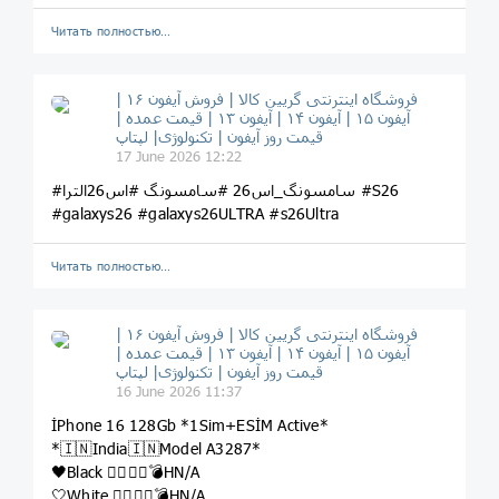
Читать полностью…
فروشگاه اینترنتی گریین کالا | فروش آیفون ۱۶ |
آیفون ۱۵ | آیفون ۱۴ | آیفون ۱۳ | قیمت عمده |
قیمت روز آیفون | تکنولوژی| لپتاپ
17 June 2026 12:22
#سامسونگ_اس26 #سامسونگ #اس26الترا #S26
#galaxys26 #galaxys26ULTRA #s26Ultra
Читать полностью…
فروشگاه اینترنتی گریین کالا | فروش آیفون ۱۶ |
آیفون ۱۵ | آیفون ۱۴ | آیفون ۱۳ | قیمت عمده |
قیمت روز آیفون | تکنولوژی| لپتاپ
16 June 2026 11:37
İPhone 16 128Gb *1Sim+ESİM Active*
*🇮🇳India🇮🇳Model A3287*
🖤Black 👉🏽🔥🧨💣HN/A
🤍White 👉🏽🔥🧨💣HN/A