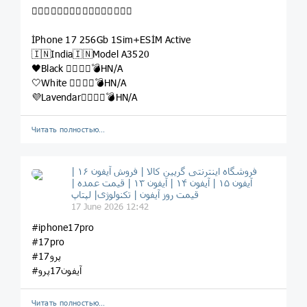

İPhone 17 256Gb 1Sim+ESİM Active
🇮🇳India🇮🇳Model A3520
🖤Black 👉🏽🔥🧨💣HN/A
🤍White 👉🏽🔥🧨💣HN/A
💜Lavendar👉🏽🔥🧨💣HN/A
Читать полностью…
فروشگاه اینترنتی گریین کالا | فروش آیفون ۱۶ |
آیفون ۱۵ | آیفون ۱۴ | آیفون ۱۳ | قیمت عمده |
قیمت روز آیفون | تکنولوژی| لپتاپ
17 June 2026 12:42
#iphone17pro
#17pro
#17پرو
#آیفون17پرو
Читать полностью…