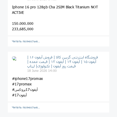
Iphone 16 pro 128gb Cha 2SIM Black Titanium NOT
ACTIVE
150.000.000
233,685,000
Читать полностью…
فروشگاه اینترنتی گریین کالا | فروش آیفون ۱۶ |
آیفون ۱۵ | آیفون ۱۴ | آیفون ۱۳ | قیمت عمده |
قیمت روز آیفون | تکنولوژی| لپتاپ
18 June 2026 14:00
#iphone17promax
#17promax
#آیفون17پروکس
#آیفون17
Читать полностью…