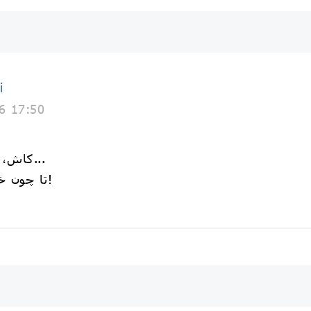
i
6 17:50
کاش، اشکِ من معادلِ آبِ خزر شدی...
تا چون خلیج، پای من از اشک تر شدی!