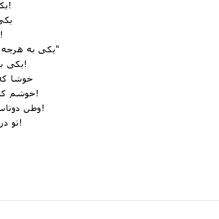
یکی مصافحه‌ی دستگیری و یاری!
یکی
یکی سعادتِ جاوید در کم‎آزاری!
یکی به هرچه که زیباست گفته است که: "لا"
یکی به هرچه که زیباست لاجرم آری!
خوشا که 
خوشم که آهوی دشتم نه اسبِ عصاری!
وطن دوتاست عزیزم! وطن دوتاست رفیق!
تو در کدام وطن مانده‌ای به بیزاری؟!