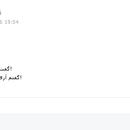
i
6 19:54
گفت آیا از مسلمانان جدا افتاده‌ای؟!
گفتم آری! آری! آن دریای خون دیوار بود!