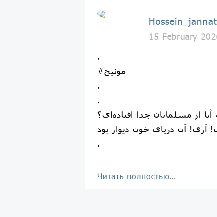
Hossein_jannat
15 February 202
.
#مونیخ
.
.
.
Читать полностью…