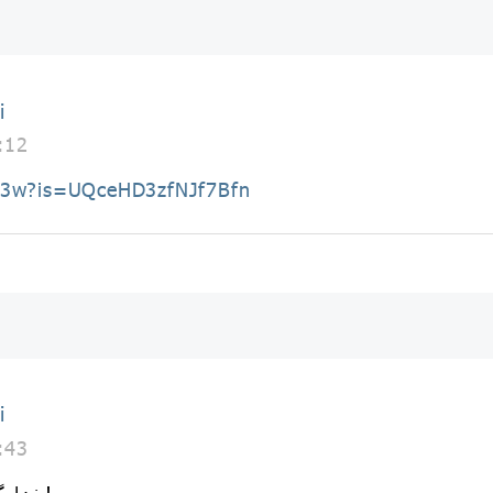
i
:12
EZ3w?is=UQceHD3zfNJf7Bfn
i
:43
خدایگانِ ورق‌پاره‌های کاهیِ خویشم!