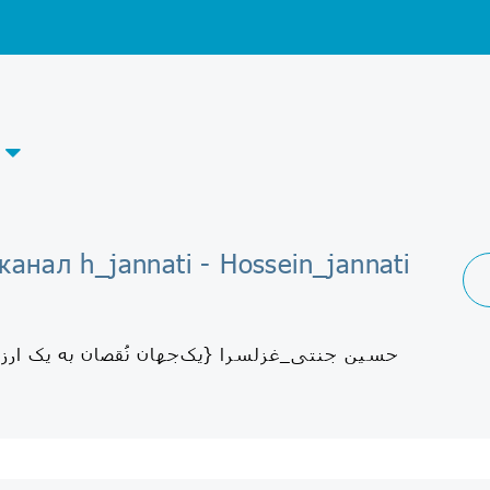
канал h_jannati - Hossein_jannati
حسین جنتی_غزلسرا {یک‌جهان نُقصان به یک ارزن