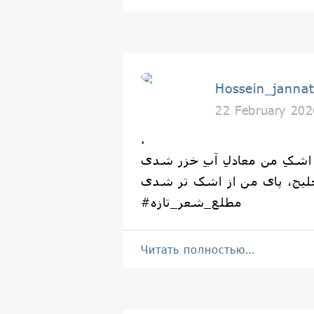
Hossein_jannat
22 February 202
.
#مطلع_شعر_تازه
Читать полностью…