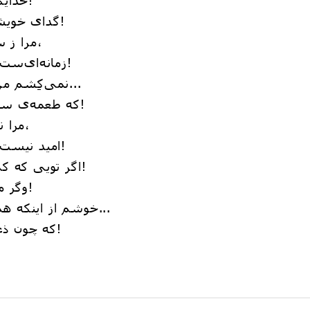
گدای خویشم و مبهوتِ پادشاهیِ خویشم!
مرا ز سوزِ زمستان و بادِ برف مترسان،
زمانه‌ای‌ست که سرگرمِ بی‌کلاهیِ خویشم!
نمی‌کِشم من از این خَلقِ سفله منّتِ روزی...
که طعمه‌ی سرِ قلّابِ خویش و ماهیِ خویشم!
مرا نبوده تصور کن و به بدرقه برخیز،
امید نیست به برگشتنم که راهیِ خویشم!
اگر تویی که کمر بسته‌ای به کُشتنم ای شعر!
وگر منم که تماشاگرِ تباهیِ خویشم!
خوشم از اینکه همینم، چه هیمه ام... چه درختم...
که چون ذغال، مُطلّای روسیاهی خویشم!