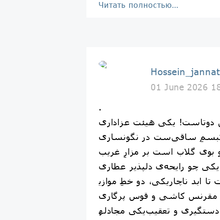
Читать полностью…
Hossein_jannat
01 June 2026 1
.
دوتاست! یکی هیئت عزاداری
بوی گلاب است بر مزارِ غریب
اری!
 خطِ موازی‎ست تا ابد ناچار
مجادله‎ی دستگیری و تعقیب