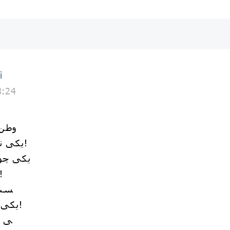
i
8:24
وطن 
یکی تبسمِ ساقی‌ست در نگونساری!
یکی چو 
یکی چو رایحه‌ی دلپذیر عط
یکی، دو
یکی مقرنس کاشی و قوس پرگاری!
یکی 