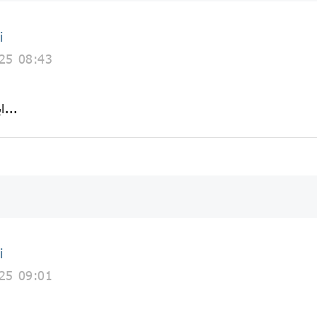
i
25 08:43
اینک نگاه کن که نگویی ندیده‌ام...
i
25 09:01