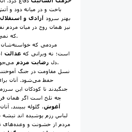
حرمت انسانیت
دفاع کرد. آن 
باخت و در میانه دود و آت
بهتر سرود
آزادی و استقلال
نیز همان روح در میان مردم 
که نمی‌خواهد خاموش شود.
مردمی که خواسته‌شان 
است؛ نه ویرانی که
عدالت
اس
می‌جوشد، نه از دیوار ترس.
دل
رضایت مردم
نسل مقاومت در جنگ آموختند
حفظ می‌شود. آنان برای
جنگیدند تا کودکان این سرز
چه تلخ است اگر همان فرزن
آغوش
، گلوله ببینند. آن
لباس رزم پوشیده اند تیشه به
مردم از خشونت و وعده‌های 