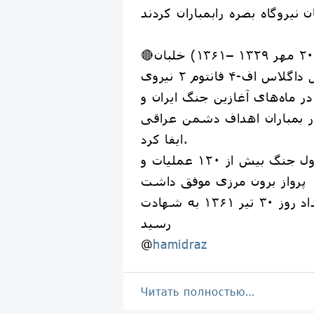
 نیروگاه بصره رابمباران کردند
🔴عباس دوران (۲۰ مهر ۱۳۲۹ –۱۳۶۱) خلبان
جنگندهٔ مک‌دانل داگلاس اف-۴ فانتوم ۲ نیروی
در ماه‌های آغازین جنگ ایران و
بمباران اهداف دشمن عراقی
ایفا کرد.
دوران در دو سال اول جنگ بیش از ۱۲۰ عملیات و
پرواز برون مرزی موفق داشت
و در عملیات بغداد روز ۳۰ تیر ۱۳۶۱ به شهادت
رسید
@
hamidraz
Читать полностью…