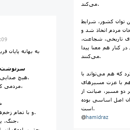
می‌کند.
ن توان کشور، شرایط
ان مردم اتخاذ شد و
های تاریخی، شجاعت،
:09
ر کنار هم معنا پیدا
می‌کنند.
سرنوشت را
د که هم می‌تواند با
🔴 هیچ صدایی بالاتر از صدای مردم نیست.
 هم با عزت مسیرهای
مردمی که سال‌ها درد را تحمل می‌کنند،
 دو مسیر، صیانت از
ان اصل اساسی بوده
خ
است.
و با تمام زخم‌ها، هنوز برای زندگی امید دارند.
@
hamidraz
جنگ، پیش از آن‌که مرزها را ویران کند،
حقِ ساده‌ی انسان‌