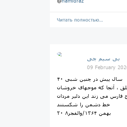
@
hamidraz
Читать полностью…
بی سیم چی
09 February 202
۴۰ سال پیش در چنین شبی
لق ، آنجا که موجهای خروشان
 فارس می زند این دلیر مردان
خط دشمن را شکستند
۲۰ بهمن ۱۳۶۴/والفجر۸