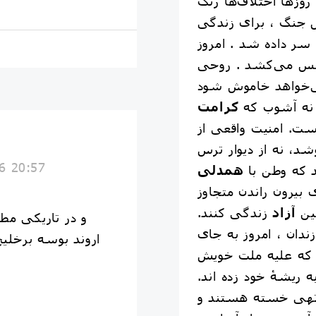
روزها اختلاف‌ها رنگ
ش جنگ ، برای زندگی
سر داده شد . امروز
نفس می‌کشد . روحی
نه آشوب که
کرامت
ت. امنیت واقعی از
6 20:57
 که وطن با
همدلی
 بیرون راندن متجاوز
مین
آزاد
زندگی کنند.
و در تاریکی مط
دان ، امروز به جای
اروند بوسه برخلیج
ان که علیه ملت خویش
 ریشهٔ خود زده اند.
تهی خسته هستند و