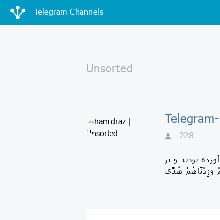
Telegram Channels
228
رده بودند و بر
ْ وَزِدْنَاهُمْ هُدًى