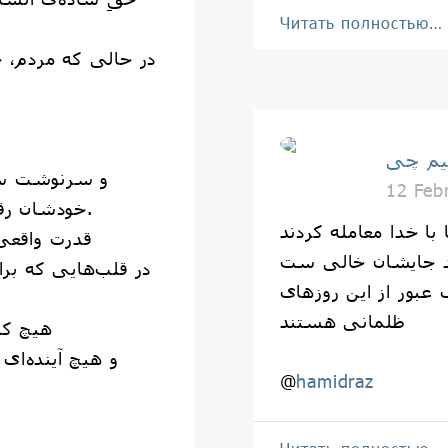
Читать полностью…
در حالی که مردم، ح
حق 
م چی
و سرنوشت سر
12 Feb
خودشان رقم بخورد، نه با ترس و خشونت.
ا با خدا معامله کردند
قدرت واقعی
 جایشان خالی ست
در قلب‌هایی که برا
 عبور از این روزهای
ظلمانی هستند
هیچ کش
و هیچ آینده‌ای 
@
hamidraz