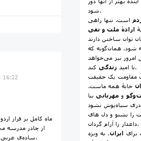
آینده‌ بهتر از آنها دور
شود.
دم
است. تنها راهی
هٔ
ارادهٔ ملت و نفی
ان توان ساختن دارند
 شود. همان‌گونه که
امروز نیز می‌خواهد
کند.
با امید
زندگی
ی مقاومت یک حقیقت
5 16:22
ان
خانهٔ همه ماست.
‌وگو
و
مهربانی
بنا
مت را بشنو و دل های
ماه کامل بر فراز ار
داغدار را آرام گردان.
از چادر مدرسه می
 برای
ایران
، به‌ ویژه
ساده‌ی عربی و انگلیسی را تمرین می‌کردند.