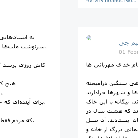
Читать полностью…
به انسان‌هایی 
م چی
سرنوشت ملت‌ها باید با صدای مردم نوشته شود،
01 Feb
ام خدای مهربانی ها
کاش روزی برسد که
هی سنگین درآمیخته
هیچ کو
و مردم جهان بتوانند بدون ترس،
، بیگانه با این خاک
برای آینده‌ای که خود انتخاب کرده‌اند زندگی کنند.
تند که هشت سال در
ان ایستادند. آن نسل
که مردم فقط تماشاگر سرنوشتشان نباشند،
مانی بزرگ از خانه و