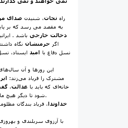
نمی خواهند و نمی گذارند
راه
نجات
، شنیدن
صدای مر
به مقصد می رسد که بر پای
دخالت خارجی
باشد . ایرانی
اگر
حرمتشان
نگاه داشته
نسل دفاع با
امید
ایستاد، نسل 
این روزها و آن سال‌ها
مشترک را فریاد می‌زند:
ایر
خانه‌ای که باید با
عدالت
،
گفت
شود تا دیگر هیچ مادری سیاه‌پوش نشود.
خداوندا
، فریاد بندگان مظلو
با آرزوی سربلندی و بهروزی