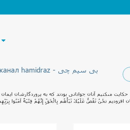
Telegram-канал hamidraz - بی سیم چی
كايت مى‏كنيم آنان جوانانى بودند كه به پروردگارشان ايمان آو
وديم نحْنُ نَقُصُّ عَلَيْكَ نَبَأَهُم بِالْحَقِّ إِنَّهُمْ فِتْيَةٌ آمَنُوا بِرَبِّهِم