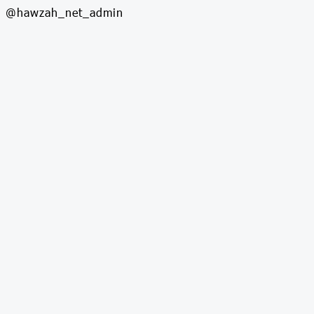
وابسته به مرکز تحقیقات کامپیوتری علوم اسلامی پاسخگوی نظرات کاربر: @hawzah_net_admin